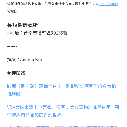
信號所保障鐵路上安全，引導列車行進方向；圖片來源 / IG
@peterformer
授權使用
長短樹信號所
- 地址：台南市後壁區39之6號
------
撰文 / Angela Kuo
延伸閱讀
跟著《斯卡羅》走遍全台！一起揭秘史詩巨作的６大拍
攝地點
V&A大展來襲！《蒂姆．沃克：美妙事物》降落台南，帶
你進入時尚攝影的奇幻世界