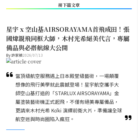
接下篇文章
星宇 x 空山基AIRSORAYAMA首飛成田！張
國煒親飛同框大師，木村光希絕美代言，專屬
備品與必搭航線大公開
By
許家禎
2026/07/13
當頂級航空服務遇上日本殿堂級藝術，一場顛覆
想像的飛行美學就此震撼登場！星宇航空攜手大
師空山基打造的「STARLUX AIRSORAYAMA」金
屬塗裝藝術機正式起飛，不僅有絕美專屬備品，
更請來木村光希 Kōki 演繹前衛大片，準備讓全球
航空迷與時尚圈陷入瘋狂。