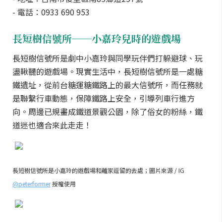
- 電話：0933 690 953
長短樹信號所──小嘉玲兒時的遊戲場
長短樹信號所是劇中小嘉玲與同學玩伴們打躲避球、玩
盪鞦韆的遊戲場。現實生活中，長短樹信號所是一處糖
鐵遺址，從前台糖運糖鐵路上的最大信號所，而任務就
是聯繫行車動態，保障鐵路上安全，引導列車行進方
向。周邊已規畫成鐵道景觀公園，除了俗女的粉絲，鐵
道迷也適合來此走走！
長短樹信號所是小嘉玲的遊戲場和離家逗留的去處；圖片來源 / IG
@peterformer
授權使用