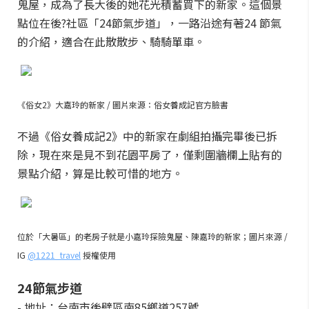
鬼屋，成為了長大後的她花光積蓄買下的新家。這個景
點位在後?社區「24節氣步道」，一路沿途有著24 節氣
的介紹，適合在此散散步、騎騎單車。
《俗女2》大嘉玲的新家 / 圖片來源：俗女養成記官方臉書
不過《俗女養成記2》中的新家在劇組拍攝完畢後已拆
除，現在來是見不到花園平房了，僅剩圍牆欄上貼有的
景點介紹，算是比較可惜的地方。
位於「大暑區」的老房子就是小嘉玲探險鬼屋、陳嘉玲的新家；圖片來源 /
IG
@1221_travel
授權使用
24節氣步道
- 地址：台南市後壁區南85鄉道257號