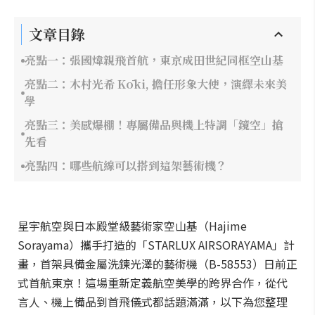
文章目錄
亮點一：張國煒親飛首航，東京成田世紀同框空山基
亮點二：木村光希 Kōki, 擔任形象大使，演繹未來美
學
亮點三：美感爆棚！專屬備品與機上特調「鏡空」搶
先看
亮點四：哪些航線可以搭到這架藝術機？
星宇航空與日本殿堂級藝術家空山基（Hajime
Sorayama）攜手打造的「STARLUX AIRSORAYAMA」計
畫，首架具備金屬洗鍊光澤的藝術機（B-58553）日前正
式首航東京！這場重新定義航空美學的跨界合作，從代
言人、機上備品到首飛儀式都話題滿滿，以下為您整理