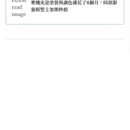
實機光是塗裝與調色就花了8個月，同款限
量模型上架即秒殺
本日熱門
2026桃園機場停車懶人包／要停桃機還是機場
外圍？收費各多少？信用卡停車優惠一次整
理！
【雲林親子玩水】全台唯一「虎爺主題」叢林水
樂園！虎尾632高地免門票回歸，玩水＋4大順遊
秘境一日遊懶人包