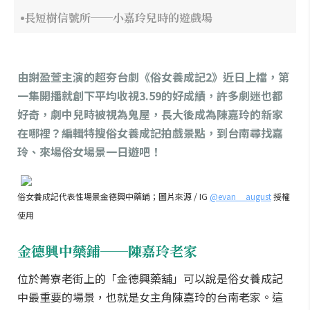
長短樹信號所──小嘉玲兒時的遊戲場
由謝盈萱主演的超夯台劇《俗女養成記2》近日上檔，第
一集開播就創下平均收視3.59的好成績，許多劇迷也都
好奇，劇中兒時被視為鬼屋，長大後成為陳嘉玲的新家
在哪裡？編輯特搜俗女養成記拍戲景點，到台南尋找嘉
玲、來場俗女場景一日遊吧！
俗女養成記代表性場景金德興中藥鋪；圖片來源 / IG
@evan__august
授權
使用
金德興中藥鋪──陳嘉玲老家
位於菁寮老街上的「金德興藥舖」可以說是俗女養成記
中最重要的場景，也就是女主角陳嘉玲的台南老家。這