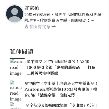
許家禎
20年+媒體淬鍊，歷經生活線的感性與財經線
的理性。欣傳媒資深主編。聯繫請洽：
nellyhsu@xinmedia.com
查看所有文章
延伸閱讀
星宇航空 × 空山基重磅聯名！A350-
1000 變身金銀「會飛的藝術品」，打造
三萬英呎空中藝廊
星宇航空×空山基｜地表最大空中藝術品！
Pantone反覆校對逾10次研發專屬色，機
身折射「液態金屬」流動光澤
星宇航空K董張國煒親駕「空山銀」抵台！