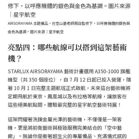
AIRSORAYAMA 主題備品，在空山基老師親自監修下，以呼應機體的銀色與
金色為基調。圖片來源｜星宇航空
亮點四：哪些航線可以搭到這架藝術
機？
STARLUX AIRSORAYAMA 藝術計畫選用 A350-1000 旗艦
機型（共 350 個座位），自 7 月 12 日起已投入營運，隨
著 10 月 1 日完整主題航班正式啟航，未來這台藝術機將
定期飛航於東京、鳳凰城以及布拉格等航線，讓旅客在
這些絕美航點間，體驗最完整的星宇航空藝術特展！
這架閃耀著洗鍊金屬光澤的藝術機，不僅僅是一架客
機，更是將前衛藝術與極致服務完美結合的「空中藝
廊」。無論你是衝著超生火的專屬備品、充滿儀式感的