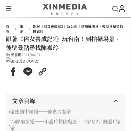
搜尋
首
旅
跟著《俗女養成記2》玩台南！到拍攝場景、後壁景點尋找
>
>
頁
遊
陳嘉玲
跟著《俗女養成記2》玩台南！到拍攝場景、
後壁景點尋找陳嘉玲
By
郭富珊
2021/08/31
文章目錄
金德興中藥鋪──陳嘉玲老家
24節氣步道──小嘉玲探險鬼屋、《俗女2》陳嘉玲新
家