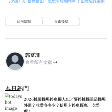
【小鎮3.0】台南官田－悠遊翠綠珊瑚潭 下田體驗採菱樂
台南景點
台南後壁
郭富珊
查看所有文章
本日熱門
2026桃園機場停車懶人包／要停桃機還是機場
外圍？收費各多少？信用卡停車優惠一次整
理！