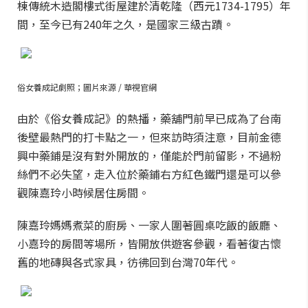
棟傳統木造閣樓式街屋建於清乾隆（西元1734-1795）年
間，至今已有240年之久，是國家三級古蹟。
俗女養成記劇照；圖片來源 / 華視官網
由於《俗女養成記》的熱播，藥舖門前早已成為了台南
後壁最熱門的打卡點之一，但來訪時須注意，目前金德
興中藥鋪是沒有對外開放的，僅能於門前留影，不過粉
絲們不必失望，走入位於藥鋪右方紅色鐵門還是可以參
觀陳嘉玲小時候居住房間。
陳嘉玲媽媽煮菜的廚房、一家人圍著圓桌吃飯的飯廳、
小嘉玲的房間等場所，皆開放供遊客參觀，看著復古懷
舊的地磚與各式家具，彷彿回到台灣70年代。