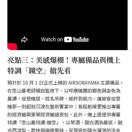
亮點三：美感爆棚！專屬備品與機上
特調「鏡空」搶先看
預計於 10 月 1 日正式上線的 AIRSORAYAMA 主題備品，
在空山基老師親自監修下，以呼應機體的銀色與金色為
基調。從登機證、姓名吊牌、紙杯到紙巾，讓旅客從登
機那一刻起就沉浸在藝術饗宴中；長程航線更推出專屬
的經濟艙與豪華經濟艙過夜包。此外，機上還提供專屬
特調「空山基特調-鏡空」，以琴酒、甜白酒為基底，融
合西洋梨、荔枝與檸檬風味，呈現宛如陽光灑落的淡金