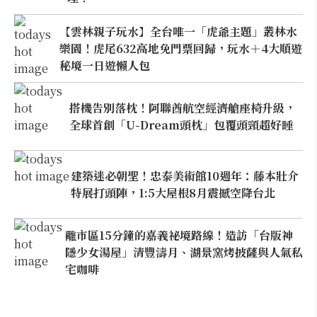
【雲林親子玩水】全台唯一「虎爺主題」叢林水
樂園！虎尾632高地免門票回歸，玩水＋4大順遊
秘境一日遊懶人包
搭機告別落枕！阿聯酋航空經濟艙座椅升級，
全球首創「U-Dream頭枕」包覆頭頸超好睡
建築迷必朝聖！忠泰美術館10週年：藤本壯介
特展打頭陣，1:5大屋根8月震撼空降台北
離市區15分鐘的嘉義祕境路線！造訪「台版神
隱少女湯屋」清豐濤月、湖景窯烤披薩與人氣私
宅咖啡