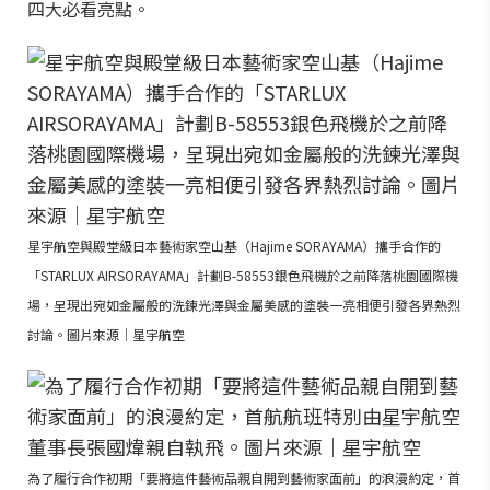
四大必看亮點。
星宇航空與殿堂級日本藝術家空山基（Hajime SORAYAMA）攜手合作的
「STARLUX AIRSORAYAMA」計劃B-58553銀色飛機於之前降落桃園國際機
場，呈現出宛如金屬般的洗鍊光澤與金屬美感的塗裝一亮相便引發各界熱烈
討論。圖片來源｜星宇航空
為了履行合作初期「要將這件藝術品親自開到藝術家面前」的浪漫約定，首