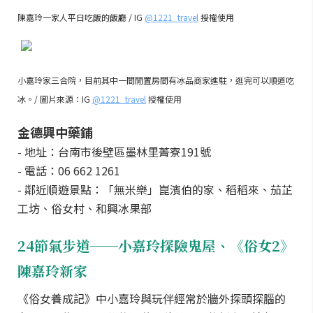
陳嘉玲一家人平日吃飯的飯廳 / IG
@1221_travel
授權使用
小嘉玲家三合院，目前其中一間閒置房間有冰品商家進駐，逛完可以順道吃
冰。/ 圖片來源：IG
@1221_travel
授權使用
金德興中藥鋪
- 地址：台南市後壁區墨林里菁寮191號
- 電話：06 662 1261
- 鄰近順遊景點：「無米樂」崑濱伯的家、稻稻來、茄芷
工坊、俗女村、和興冰果部
24節氣步道──小嘉玲探險鬼屋、《俗女2》
陳嘉玲新家
《俗女養成記》中小嘉玲與玩伴經常於牆外探頭探腦的