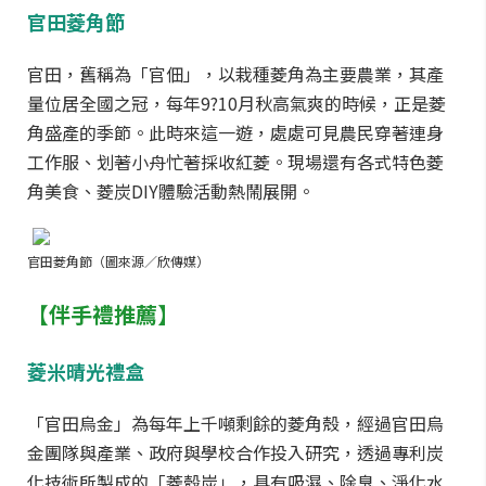
官田菱角節
官田，舊稱為「官佃」，以栽種菱角為主要農業，其產
量位居全國之冠，每年9?10月秋高氣爽的時候，正是菱
角盛產的季節。此時來這一遊，處處可見農民穿著連身
工作服、划著小舟忙著採收紅菱。現場還有各式特色菱
角美食、菱炭DIY體驗活動熱鬧展開。
官田菱角節（圖來源／欣傳媒）
【伴手禮推薦】
菱米晴光禮盒
「官田烏金」為每年上千噸剩餘的菱角殼，經過官田烏
金團隊與產業、政府與學校合作投入研究，透過專利炭
化技術所製成的「菱殼炭」，具有吸濕、除臭、淨化水