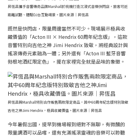
昇恆昌攜手音響傳奇品牌Marshall於桃機打造沉浸式音樂快閃店，旅客可近
距離試聽、體驗DJ台互動場景。圖片來源｜昇恆昌
既然是快閃店，限量周邊當然不可少。現場展示極具收
藏價值的「Acton III × Hendrix 60周年紀念版」，這款
音響特別向吉他之神 Jimi Hendrix 致敬，將經典設計與
搖滾傳奇元素融為一體；另外還有「Acton III 藍牙音響
勃根地酒紅限定色」，擺在家裡完全就是品味的象徵。
昇恆昌與Marshall特別合作販售兩款限定商品，其中60周年紀念版特別致敬
吉他之神Jimi Hendrix，極具收藏價值。圖片來源｜昇恆昌
今年暑假出國，提早到機場報到絕對不無聊，有微醺的
限量調酒可以品嚐，還有充滿搖滾靈魂的音樂可以聆聽