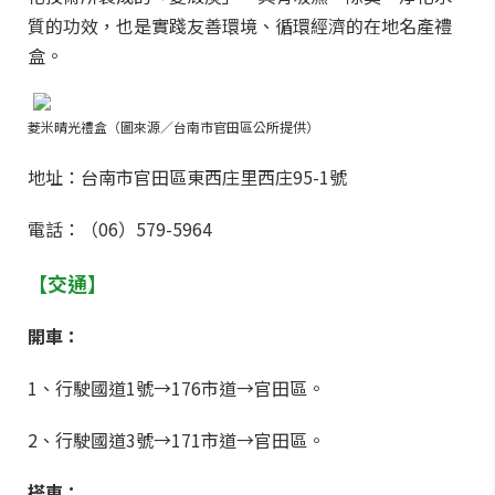
質的功效，也是實踐友善環境、循環經濟的在地名產禮
盒。
菱米晴光禮盒（圖來源／台南市官田區公所提供）
地址：台南市官田區東西庄里西庄95-1號
電話：（06）579-5964
【
交通
】
開車：
1、行駛國道1號→176市道→官田區。
2、行駛國道3號→171市道→官田區。
搭車：