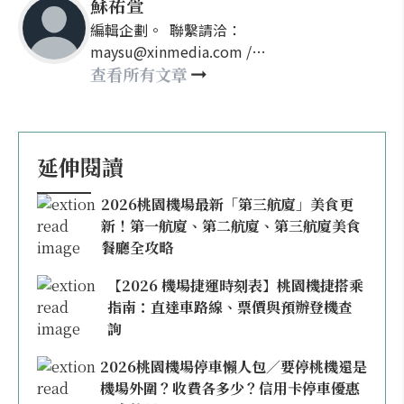
蘇祐萱
編輯企劃。 聯繫請洽：
maysu@xinmedia.com /
may860527@gmail.com
查看所有文章
延伸閱讀
2026桃園機場最新「第三航廈」美食更
新！第一航廈、第二航廈、第三航廈美食
餐廳全攻略
【2026 機場捷運時刻表】桃園機捷搭乘
指南：直達車路線、票價與預辦登機查
詢
2026桃園機場停車懶人包／要停桃機還是
機場外圍？收費各多少？信用卡停車優惠