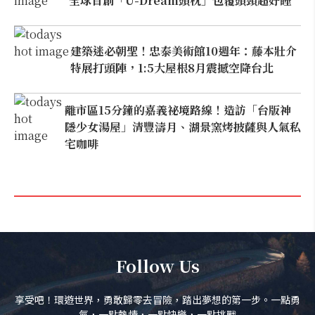
全球首創「U-Dream頭枕」包覆頭頸超好睡
建築迷必朝聖！忠泰美術館10週年：藤本壯介
特展打頭陣，1:5大屋根8月震撼空降台北
離市區15分鐘的嘉義祕境路線！造訪「台版神
隱少女湯屋」清豐濤月、湖景窯烤披薩與人氣私
宅咖啡
Follow Us
享受吧！環遊世界，勇敢歸零去冒險，踏出夢想的第一步。一點勇
氣，一點熱情，一點快樂，一點挑戰