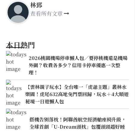
林郅
查看所有文章
本日熱門
2026桃園機場停車懶人包／要停桃機還是機場
外圍？收費各多少？信用卡停車優惠一次整
理！
【雲林親子玩水】全台唯一「虎爺主題」叢林水
樂園！虎尾632高地免門票回歸，玩水＋4大順遊
秘境一日遊懶人包
搭機告別落枕！阿聯酋航空經濟艙座椅升級，
全球首創「U-Dream頭枕」包覆頭頸超好睡