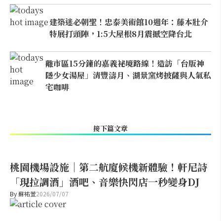
建築迷必朝聖！忠泰美術館10週年：藤本壯介
特展打頭陣，1:5大屋根8月震撼空降台北
離市區15分鐘的嘉義祕境路線！造訪「台版神
隱少女湯屋」清豐濤月、湖景窯烤披薩與人氣私
宅咖啡
接下篇文章
桃園機場設施｜第二航廈候機新體驗！軒尼詩
「現拉調酒」酒吧、音樂快閃店一秒變身DJ
By
蘇祐萱
2026/07/07