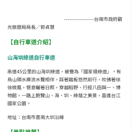
-----------------台南市政府觀
光旅遊局局長／郭貞慧
【自行車道介紹】
山海圳綠道自行車道
串連45公里的山海圳綠道，被譽為「國家級綠道」。有
烏山頭水庫流水聲相伴，踩著踏板悠然前行，吹拂著徐
徐微風，愜意曬著日照，穿越稻野、行經八田與一、博
物館，一路上飽覽山、海、圳、綠蔭之美景，直達台江
國家公園。
地址：台南市嘉南大圳沿線
【
景點推薦
】