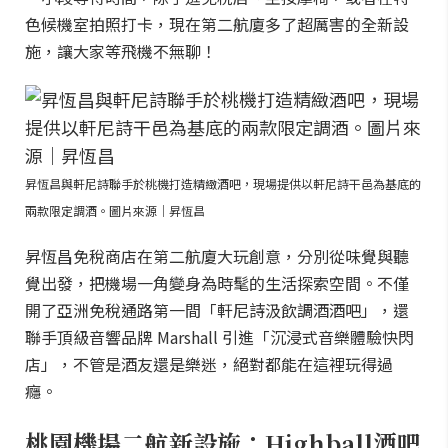
色候機室拍照打卡，現在第二航廈多了超厲害的全新設
施，讓大家等飛機不無聊！
昇恆昌與軒尼詩聯手於桃機打造精緻酒吧，現場提供以軒尼詩干邑為基底的
兩款限定調酒。圖片來源｜昇恆昌
昇恆昌免稅商店在第二航廈大玩創意，分別從味覺與聽
覺出發，把機場一角變身為時髦的生活探索空間。不僅
開了亞洲免稅通路第一間「軒尼詩汲飲調酒酒吧」，還
聯手頂級音響品牌 Marshall 引進「沉浸式音樂體驗快閃
店」，不管是酒友還是樂迷，絕對都能在這裡玩得過
癮。
桃園機場二航新設施：Highball酒吧