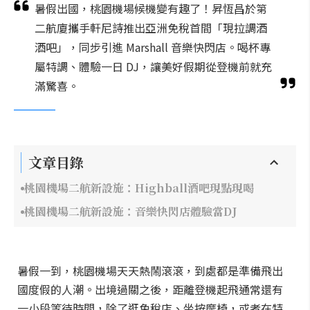
暑假出國，桃園機場候機變有趣了！昇恆昌於第
二航廈攜手軒尼詩推出亞洲免稅首間「現拉調酒
酒吧」，同步引進 Marshall 音樂快閃店。喝杯專
屬特調、體驗一日 DJ，讓美好假期從登機前就充
滿驚喜。
文章目錄
桃園機場二航新設施：Highball酒吧現點現喝
桃園機場二航新設施：音樂快閃店體驗當DJ
暑假一到，桃園機場天天熱鬧滾滾，到處都是準備飛出
國度假的人潮。出境過關之後，距離登機起飛通常還有
一小段等待時間，除了逛免稅店、坐按摩椅，或者在特