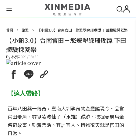
搜尋
首頁
>
旅遊
>
【小鎮3.0】台南官田－悠遊翠綠珊瑚潭 下田體驗採菱樂
【小鎮3.0】台南官田－悠遊翠綠珊瑚潭 下田
體驗採菱樂
By
林郅
2021/08/30
【達人帶路】
百年八田與一傳奇，嘉南大圳孕育物產豐饒現今。品嘗
官田菱角、尋覓凌波仙子（水雉）蹤跡、挖掘菱炭烏金
傳奇故事，勤奮樂活、宜居宜人、惜物敬天就是官田的
日常。