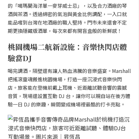
的「噶瑪蘭海洋單一麥芽威士忌」，以及合力酒廠的琴
酒與茶酒。透過綿密的氣泡與黃金比例調配，一入口就
能品嚐到台灣在地酒廠的職人堅持。門市未來還會不定
期更換隱藏版酒單，每次來都有開盲盒般的新鮮感！
桃園機場二航新設施：音樂快閃店體
驗當DJ
喝完調酒，隔壁還有讓人熱血沸騰的音樂盛宴。Marshall
把搖滾靈魂搬進桃園機場，打造一座沉浸式音樂快閃
店。旅客能在登機前戴上耳機、近距離試聽音響的震撼
音質，現場還設置互動 DJ 台，讓你可以親自站在後方體
驗一日 DJ 的樂趣，瞬間變成機場裡最酷的打卡亮點。