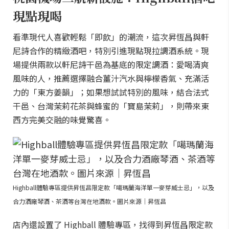
現點現喝
看準現代人喜歡輕鬆「即飲」的潮流，這次昇恆昌與軒
尼詩合作的精緻酒吧，特別引進現點現拉調酒系統。現
場提供兩款以軒尼詩干邑為基底的限定調酒：愛喝清爽
風味的人，推薦選擇融合薑汁汽水與檸檬香氣、充滿活
力的「東方姜韻」；如果想試試特別的風味，結合法式
干邑、台灣茉莉花茶與蜂蜜的「寶島茉莉」，則帶來東
西方完美交融的味覺驚喜。
Highball體驗專區提供昇恆昌限定款「噶瑪蘭海洋單一麥芽威士忌」，以及
合力酒廠琴酒、茶酒等台灣在地酒款。圖片來源｜昇恆昌
店內還設置了 Highball 體驗專區，找得到昇恆昌限定款