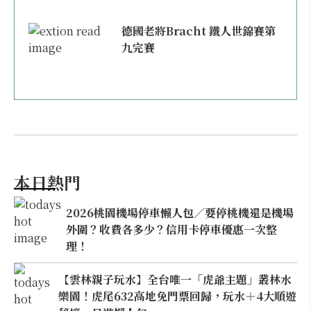
德國老將Bracht 鐵人世錦賽第
九完賽
本日熱門
2026桃園機場停車懶人包／要停桃機還是機場
外圍？收費各多少？信用卡停車優惠一次整
理！
【雲林親子玩水】全台唯一「虎爺主題」叢林水
樂園！虎尾632高地免門票回歸，玩水＋4大順遊