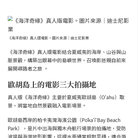
《海洋奇緣》真人版電影。圖片來源｜迪士尼影業
《海洋奇緣》真人版電影結合夏威夷的海岸、山谷與山
脈景觀，構築出銀幕中的島嶼世界，召喚影迷親自前來
展開尋路者之旅 。
歐胡島上的電影三大拍攝地
真人版《海洋奇緣》主要於夏威夷歐胡島（Oʻahu）取
景，將當地自然景觀融入電影場景。
歐胡島西岸的柏卡夷灣海濱公園（Pōkaʻī Bay Beach
Park），是片中出海與獨木舟航行場景的拍攝地，受防
波堤與海灣地形影響，這裡水面通常相對平穩，適合游