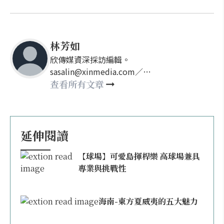
林芳如
欣傳媒資深採訪編輯。
sasalin@xinmedia.com／
happy21917@gmail.com
查看所有文章
延伸閱讀
【球場】可愛島揮桿樂 高球場兼具
專業與挑戰性
海南-東方夏威夷的五大魅力