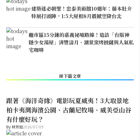
建築迷必朝聖！忠泰美術館10週年：藤本壯介
特展打頭陣，1:5大屋根8月震撼空降台北
離市區15分鐘的嘉義祕境路線！造訪「台版神
隱少女湯屋」清豐濤月、湖景窯烤披薩與人氣私
宅咖啡
接下篇文章
跟著《海洋奇緣》電影玩夏威夷！3大取景地
柏卡夷灣海濱公園、古蘭尼牧場、威美亞山谷
有什麼好玩？
By
林芳如
2026/07/09