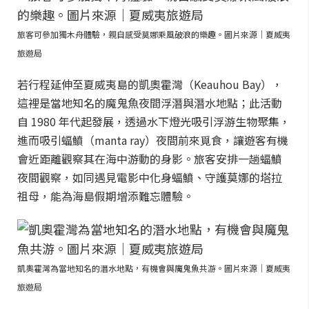
旅客可參加獨木舟體驗，親自感受莫娜乘風破浪的樂趣。圖片來源｜夏威夷
旅遊局
若行程延伸至夏威夷島的凱奧霍灣（Keauhou Bay），
這裡是當地知名的魔鬼魚夜間浮潛與潛水地點；此活動
自 1980 年代起發展，透過水下燈光吸引浮游生物聚集，
進而吸引蝠鱝（manta ray）夜間前來覓食，讓遊客有機
會近距離觀察其在海中游動的身影。旅客安排一趟蝠鱝
夜間觀察，如同遇見電影中化身蝠鱝、守護莫娜的塔拉
祖母，能為海島假期增添難忘體驗。
凱奧霍灣為當地知名的潛水地點，有機會與魔鬼魚共游。圖片來源｜夏威夷
旅遊局