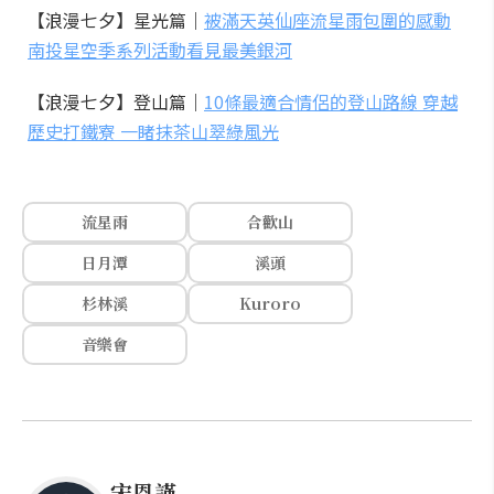
【浪漫七夕】星光篇｜
被滿天英仙座流星雨包圍的感動
南投星空季系列活動看見最美銀河
【浪漫七夕】登山篇｜
10條最適合情侶的登山路線 穿越
歷史打鐵寮 一睹抹茶山翠綠風光
流星雨
合歡山
日月潭
溪頭
杉林溪
Kuroro
音樂會
宋恩謹