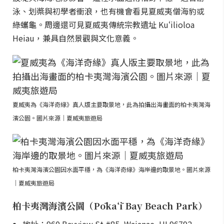
泳、划槳與初學者衝浪，也有機會看見夏威夷僧海豹或
綠蠵龜。周邊還可見夏威夷傳統宗教遺址 Kuʻilioloa
Heiau，兼具自然景觀與文化意義。
夏威夷為《海洋奇緣》真人版主要取景地，此為拍攝出海畫面的柏卡夷灣海
濱公園。圖片來源｜夏威夷旅遊局
柏卡夷灣海濱公園因水面平穩，為《海洋奇緣》海岸邊的取景地。圖片來源
｜夏威夷旅遊局
柏卡夷灣海濱公園（Pōkaʻī Bay Beach Park）