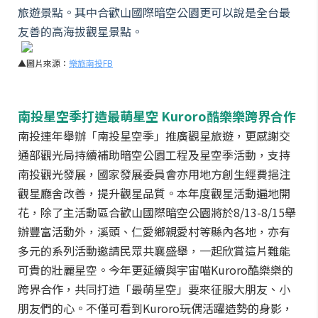
旅遊景點。其中合歡山國際暗空公園更可以說是全台最
友善的高海拔觀星景點。
▲圖片來源：
樂旅南投FB
南投星空季打造最萌星空 Kuroro酷樂樂跨界合作
南投連年舉辦「南投星空季」推廣觀星旅遊，更感謝交
通部觀光局持續補助暗空公園工程及星空季活動，支持
南投觀光發展，國家發展委員會亦用地方創生經費挹注
觀星廳舍改善，提升觀星品質。本年度觀星活動遍地開
花，除了主活動區合歡山國際暗空公園將於8/13-8/15舉
辦豐富活動外，溪頭、仁愛鄉親愛村等縣內各地，亦有
多元的系列活動邀請民眾共襄盛舉，一起欣賞這片難能
可貴的壯麗星空。今年更延續與宇宙喵Kuroro酷樂樂的
跨界合作，共同打造「最萌星空」要來征服大朋友、小
朋友們的心。不僅可看到Kuroro玩偶活躍造勢的身影，