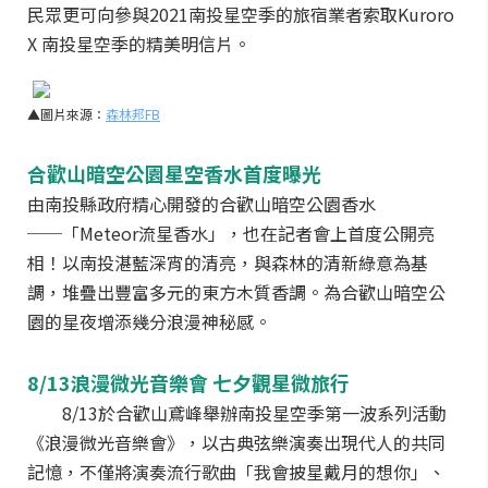
民眾更可向參與2021南投星空季的旅宿業者索取Kuroro
X 南投星空季的精美明信片。
▲圖片來源：
森林邦FB
合歡山暗空公園星空香水首度曝光
由南投縣政府精心開發的合歡山暗空公園香水
──「Meteor流星香水」，也在記者會上首度公開亮
相！以南投湛藍深宵的清亮，與森林的清新綠意為基
調，堆疊出豐富多元的東方木質香調。為合歡山暗空公
園的星夜增添幾分浪漫神秘感。
8/13浪漫微光音樂會 七夕觀星微旅行
8/13於合歡山鳶峰舉辦南投星空季第一波系列活動
《浪漫微光音樂會》，以古典弦樂演奏出現代人的共同
記憶，不僅將演奏流行歌曲「我會披星戴月的想你」、