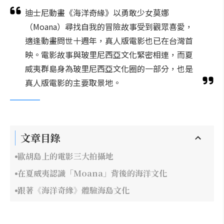
迪士尼動畫《海洋奇緣》以勇敢少女莫娜
（Moana）尋找自我的冒險故事受到觀眾喜愛，
適逢動畫問世十週年，真人版電影也已在台灣首
映。電影故事與玻里尼西亞文化緊密相連，而夏
威夷群島身為玻里尼西亞文化圈的一部分，也是
真人版電影的主要取景地。
文章目錄
歐胡島上的電影三大拍攝地
在夏威夷認識「Moana」背後的海洋文化
跟著《海洋奇緣》體驗海島文化