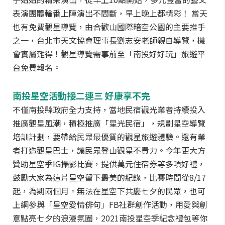
表演團體輪番上陣演出不間斷，早上晚上都精彩！ 當天
也有免費觀星導覽，由合歡山國際暗空公園的主要推手
之一，台北市天文協會理事長劉志安老師親自導覽，機
會實屬難得！觀星導覽需事前至「南投好好玩」旅遊平
台免費報名。
南投星空活動接二連三 好康享不完
不僅南投縣政府全力支持，當地民宿觀光業者持續投入
推廣觀星風潮，積極推廣「星光民宿」，規劃星空導覽
培訓計劃，要帶給民眾最優質的觀星旅遊體驗。還有業
者打造觀星巴士，讓民眾登山觀星不費力。今年更大方
贊助星空季IG攝影比賽，提供萬元住宿券等多項好禮，
鼓勵大家為這片星空留下最美的紀錄，比賽時間從8/17
起，為期兩個月。無法在星空下共慶七夕的民眾，也可
上網參與「星空愛情俳句」FB社群創作活動，用愛與創
意點亮七夕的浪漫氛圍，2021南投星空季紀念禮包等你