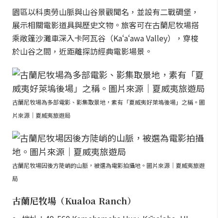
園區以科奧勞山脈與山谷景觀聞名，並設有二戰碉堡，
展示相關電影道具與歷史文物。旅客可在古蘭尼牧場搭
乘敞篷沙灘車深入卡阿瓦谷（Kaʻaʻawa Valley），穿梭
於山谷之間，近距離探訪經典電影場景。
古蘭尼牧場為多部電影、影集取景地，素有「夏威夷好萊塢後場」之稱。圖
片來源｜夏威夷旅遊局
古蘭尼牧場因後方陡峭的山脈，被選為電影拍攝地。圖片來源｜夏威夷旅遊
局
古蘭尼牧場（Kualoa Ranch）