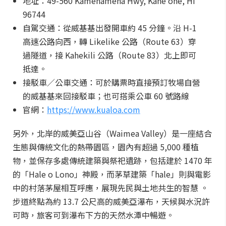
地址：49-560 Kamehameha Hwy, Kāneʻohe, HI
96744
自駕交通：從威基基出發開車約 45 分鐘。沿 H-1
高速公路向西，轉 Likelike 公路（Route 63）穿
過隧道，接 Kahekili 公路（Route 83）北上即可
抵達。
接駁車／公車交通：可於購票時直接預訂牧場自營
的威基基來回接駁車；也可搭乘公車 60 號路線
官網：
https://www.kualoa.com
另外，北岸的威美亞山谷（Waimea Valley）是一座結合
生態與傳統文化的熱帶園區，園內有超過 5,000 種植
物，並保存多處傳統建築與祭祀遺跡，包括建於 1470 年
的「Hale o Lono」神殿，而茅草建築「hale」則與電影
中的村落茅屋相互呼應，展現先民與土地共生的智慧 。
步道終點為約 13.7 公尺高的威美亞瀑布，天候與水況許
可時，旅客可到瀑布下方的天然水潭中暢遊。