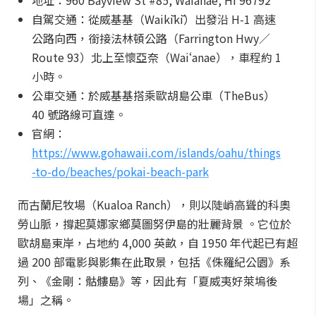
地址：960 Bayview St #85, Waianae, HI 96792
自駕交通：從威基基（Waikīkī）出發沿 H-1 高速
公路向西，銜接法林頓公路（Farrington Hwy／
Route 93）北上至懷亞奈（Waiʻanae），車程約 1
小時。
公車交通：於威基基搭乘歐胡島公車（TheBus）
40 號路線可直達。
官網：
https://www.gohawaii.com/islands/oahu/things
-to-do/beaches/pokai-beach-park
而古蘭尼牧場（Kualoa Ranch），則以陡峭高聳的科奧
勞山脈，撐起莫娜家鄉莫圖努伊島的壯麗背景 。它位於
歐胡島東岸，占地約 4,000 英畝，自 1950 年代起已有超
過 200 部電影與影集在此取景，包括《侏羅紀公園》系
列、《金剛：骷髏島》等，因此有「夏威夷好萊塢後
場」之稱。