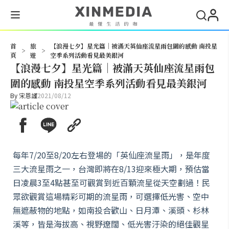
搜尋
首
旅
【浪漫七夕】星光篇｜被滿天英仙座流星雨包圍的感動 南投星
>
>
頁
遊
空季系列活動看見最美銀河
【浪漫七夕】星光篇｜被滿天英仙座流星雨包
圍的感動 南投星空季系列活動看見最美銀河
By
宋恩謹
2021/08/12
每年7/20至8/20左右登場的「英仙座流星雨」，是年度
三大流星雨之一，台灣即將在8/13迎來極大期，預估當
日凌晨3至4點甚至可觀賞到近百顆流星從天空劃過！民
眾欲觀賞這場精彩可期的流星雨，可選擇低光害、空中
無遮蔽物的地點，如南投合歡山、日月潭、溪頭、杉林
溪等，皆是海拔高、視野遼闊、低光害汙染的絕佳觀星