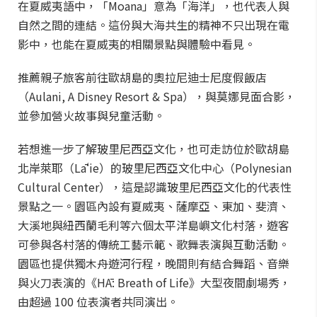
在夏威夷語中，「Moana」意為「海洋」，也代表人與
自然之間的連結。這份與大海共生的精神不只出現在電
影中，也能在夏威夷的相關景點與體驗中看見。
推薦親子旅客前往歐胡島的奧拉尼迪士尼度假飯店
（Aulani, A Disney Resort & Spa），與莫娜見面合影，
並參加營火故事與兒童活動。
若想進一步了解玻里尼西亞文化，也可走訪位於歐胡島
北岸萊耶（Lāʻie）的玻里尼西亞文化中心（Polynesian
Cultural Center），這是認識玻里尼西亞文化的代表性
景點之一。園區內設有夏威夷、薩摩亞、東加、斐濟、
大溪地與紐西蘭毛利等六個太平洋島嶼文化村落，遊客
可參與各村落的傳統工藝示範、歌舞表演與互動活動。
園區也提供獨木舟遊河行程，晚間則有結合舞蹈、音樂
與火刀表演的《HĀ: Breath of Life》大型夜間劇場秀，
由超過 100 位表演者共同演出。