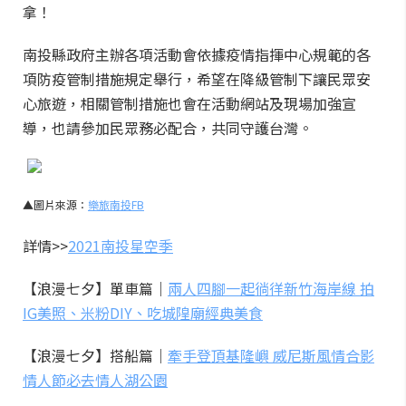
拿！
南投縣政府主辦各項活動會依據疫情指揮中心規範的各
項防疫管制措施規定舉行，希望在降級管制下讓民眾安
心旅遊，相關管制措施也會在活動網站及現場加強宣
導，也請參加民眾務必配合，共同守護台灣。
▲圖片來源：
樂旅南投FB
詳情>>
2021南投星空季
【浪漫七夕】單車篇｜
兩人四腳一起徜徉新竹海岸線 拍
IG美照、米粉DIY、吃城隍廟經典美食
【浪漫七夕】搭船篇｜
牽手登頂基隆嶼 威尼斯風情合影
情人節必去情人湖公園