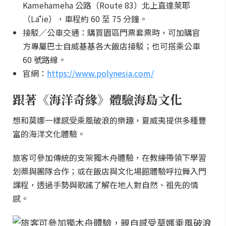
Kamehameha 公路（Route 83）北上直達萊耶
（Lāʻie），車程約 60 至 75 分鐘。
接駁／公車交通：購買園區門票套票時，可加購官
方專屬巴士自威基基各大飯店接駁；也可搭乘公車
60 號路線。
官網：
https://www.polynesia.com/
跟著《海洋奇緣》體驗海島文化
想和莫娜一樣感受乘風破浪的樂趣，夏威夷提供多種豐
富的海洋文化體驗。
旅客可參加傳統的支架獨木舟體驗，在教練帶領下學習
划槳與團隊合作；或在飯店與文化場館體驗呼拉舞入門
課程，透過手勢與歌謠了解在地人對自然、祖先的情
感。