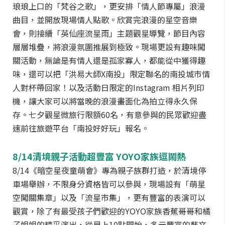
琅琅上口的「梵谷之歌」，更安排「情人節專屬」浪漫
曲目，並開放現場情人點歌。欣賞完浪漫的星空音樂
會，則接續「英仙座流星雨」主題觀星導覽，節目內容
層層堆疊，將浪漫氛圍推展到極致。現場更設有趣味闖
關活動，無論是有情人還是孤家寡人，都能從中獲得趣
味，還可以把「洪易大師X南投」限定聯名的南投城市情
人對杯帶回家！以及活動日限定的Instagram 相片列印
機，讓大家可以將當晚的浪漫畫面化為拍立得永久保
存。七夕觀星微旅行限額60名，有意參與的民眾歡迎盡
速前往旅遊平台「南投好好玩」報名。
8/14清境親子活動超豐富 YOYO家族逗鬧熱
8/14《暗空星夜童萌會》專為親子族群打造，於清境停
車場舉辦，不限身分資格皆可以參與，現場設有「萌星
空闖關集章」以及「流星市集」，更有豐富的表演可以
觀賞，除了有最受孩子們歡迎的YOYO家族香蕉哥哥和橘
子姐姐的精采演出，從早上10點開始，多元豐富的藝文