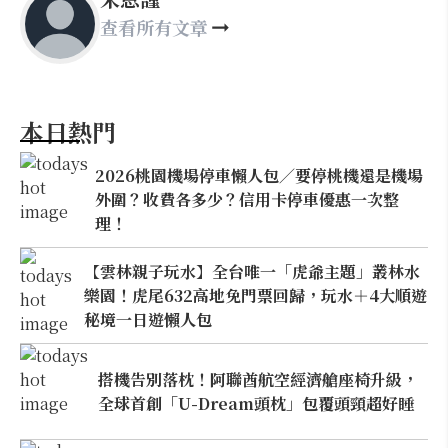
查看所有文章
本日熱門
2026桃園機場停車懶人包／要停桃機還是機場
外圍？收費各多少？信用卡停車優惠一次整
理！
【雲林親子玩水】全台唯一「虎爺主題」叢林水
樂園！虎尾632高地免門票回歸，玩水＋4大順遊
秘境一日遊懶人包
搭機告別落枕！阿聯酋航空經濟艙座椅升級，
全球首創「U-Dream頭枕」包覆頭頸超好睡