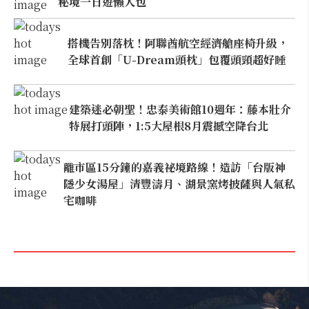
秘境一日遊懶人包
搭機告別落枕！阿聯酋航空經濟艙座椅升級，
全球首創「U-Dream頭枕」包覆頭頸超好睡
建築迷必朝聖！忠泰美術館10週年：藤本壯介
特展打頭陣，1:5大屋根8月震撼空降台北
離市區15分鐘的嘉義祕境路線！造訪「台版神
隱少女湯屋」清豐濤月、湖景窯烤披薩與人氣私
宅咖啡