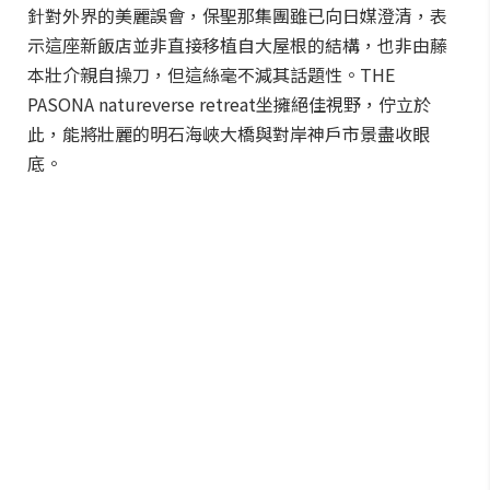
針對外界的美麗誤會，保聖那集團雖已向日媒澄清，表
示這座新飯店並非直接移植自大屋根的結構，也非由藤
本壯介親自操刀，但這絲毫不減其話題性。THE
PASONA natureverse retreat坐擁絕佳視野，佇立於
此，能將壯麗的明石海峽大橋與對岸神戶市景盡收眼
底。