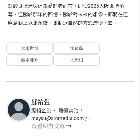
對於世博迷與建築愛好者而言，即使2025大阪世博落
幕，但關於那年的回憶、關於對未來的想像，都將在這
座島嶼上以更永續、更貼近自然的方式流傳下去。
大阪世博
淡路島
藤本壯介
大屋根
蘇祐萱
編輯企劃。 聯繫請洽：
maysu@xinmedia.com /
may860527@gmail.com
查看所有文章