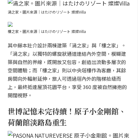
渦之家。圖片來源｜はたけのリゾート 燦燦Villa
樓之家。圖片來源｜はたけのリゾート 燦燦Villa
其中藤本壯介設計兩棟建築「渦之家」與「樓之家」。
「渦之家」以獨特的螺旋狀通道連結內外空間，模糊建
築與自然的界線，既開放又包容，創造出流動多層次的
空間體驗；而「樓之家」則以中央塔樓作為客廳，其餘
房間向外輻射延伸，旅人可透過塔內外的階梯拾級而
上，最終抵達屋頂花園平台，享受 360 度被自然擁抱的
開闊視野。
世博記憶未完待續！原子小金剛館、
荷蘭館淡路島重生