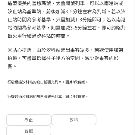
造型優美的普悠瑪號、太魯閣號列車，可以以南港站或
汐止站為基準站，前後加減3-5分鐘左右為判斷。若以汐
止站時間為參考基準，只需加減1-3分鐘即可；若以南港
站時間為參考基準，則需加減3-5分鐘左右。即可約略判
斷火車行駛過汐科站的時間。
※貼心提醒：由於汐科站進出乘客眾多，若欲使用腳架
拍攝，可盡量選擇柱子後方的空間，減少對乘客的影
響。
行駛通過汐科站的鳴日號觀光列車。圖片/欣傳媒。
行駛通過汐科站的鳴日號觀光列車。圖片/欣傳媒。
汐止
汐科
台鐵