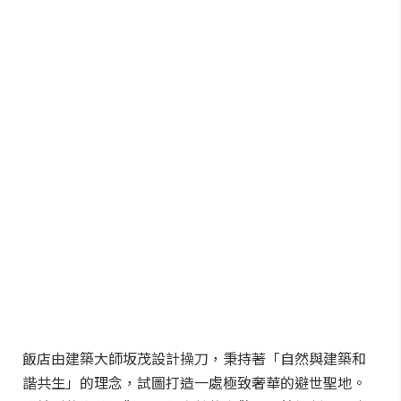
飯店由建築大師坂茂設計操刀，秉持著「自然與建築和
諧共生」的理念，試圖打造一處極致奢華的避世聖地。