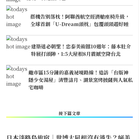
搭機告別落枕！阿聯酋航空經濟艙座椅升級，
全球首創「U-Dream頭枕」包覆頭頸超好睡
建築迷必朝聖！忠泰美術館10週年：藤本壯介
特展打頭陣，1:5大屋根8月震撼空降台北
離市區15分鐘的嘉義祕境路線！造訪「台版神
隱少女湯屋」清豐濤月、湖景窯烤披薩與人氣私
宅咖啡
接下篇文章
日本淡路島旅宿｜世博大屋根沒有消失？絕美