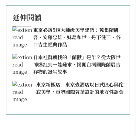
延伸閱讀
東京必訪5棟大師級美學建築：蒐集隈研
吾、安藤忠雄、妹島和世、丹下健三、谷
口吉生經典作品
日本社群瘋找的「蘭獸」是誰？從大阪世
博爆紅到一娃難求，揭開台灣國際蘭展吉
祥物的誕生故事
東京新飯店｜東京壹酒店以日式匠心與侘
寂美學，重塑國際奢華設計的地方性語彙