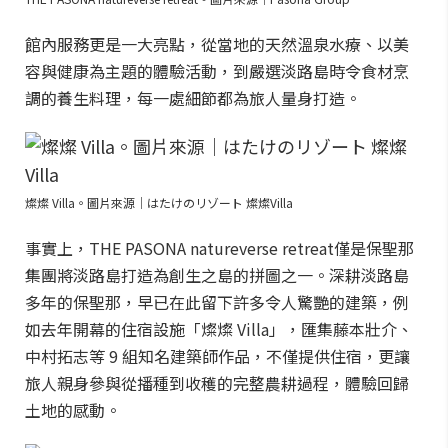
館內服務更是一大亮點，從當地的天然溫泉水療、以美
容與健康為主題的體驗活動，到嚴選淡路島時令食材烹
調的養生料理，每一處細節都為旅人量身打造。
燦燦 Villa。圖片來源｜はたけのリゾート 燦燦Villa
事實上，THE PASONA natureverse retreat僅是保聖那
集團將淡路島打造為創生之島的拼圖之一。深耕淡路島
多年的保聖那，早已在此留下許多令人驚艷的建築，例
如去年開幕的住宿設施「燦燦 Villa」，匯集藤本壯介、
中村拓志等 9 組知名建築師作品，不僅提供住宿，更讓
旅人親身參與從播種到收穫的完整農耕過程，體驗回歸
土地的感動。