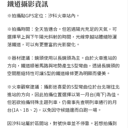
鐵道攝影資訊
※拍攝點GPS定位：汐科火車站內。
※拍攝時間：全天皆適合。但若遇陽光充足的天氣，可
選擇早上與下午陽光斜射的時間，光線穿越站體縫隙灑
落鐵道，可以有更豐富的光影變化。
※器材建議：鏡頭使用以長鏡頭為主。由於火車進站的
方向，鐵道順著馬路與地勢產生S型彎曲，透過長鏡頭的
空間壓縮特性可讓S型的鐵道線條更為明顯而優美。
※火車觀察建議：攝影迷喜愛的S型彎曲位於台北端往北
進站的方向，因此拍攝位置選擇以第一月台(南下)為佳。
但若欲拍攝特殊主題列車，仍需事先查明列車通行的月
台(1A、1B、2)，以免因守候錯邊而白跑一場。
因汐科站屬於區間站，對號快車並不停靠。若想拍攝到