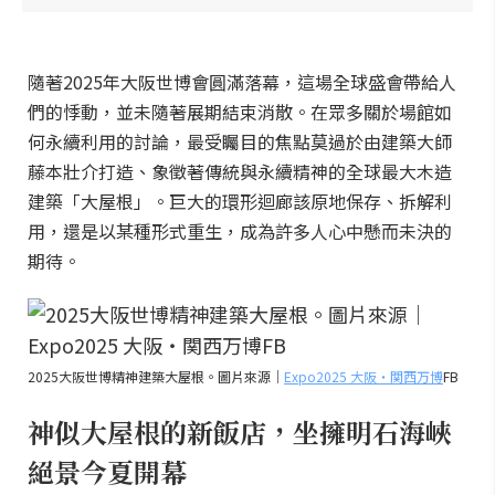
隨著2025年大阪世博會圓滿落幕，這場全球盛會帶給人
們的悸動，並未隨著展期結束消散。在眾多關於場館如
何永續利用的討論，最受矚目的焦點莫過於由建築大師
藤本壯介打造、象徵著傳統與永續精神的全球最大木造
建築「大屋根」。巨大的環形迴廊該原地保存、拆解利
用，還是以某種形式重生，成為許多人心中懸而未決的
期待。
2025大阪世博精神建築大屋根。圖片來源｜
Expo2025 大阪・関西万博
FB
神似大屋根的新飯店，坐擁明石海峽
絕景今夏開幕