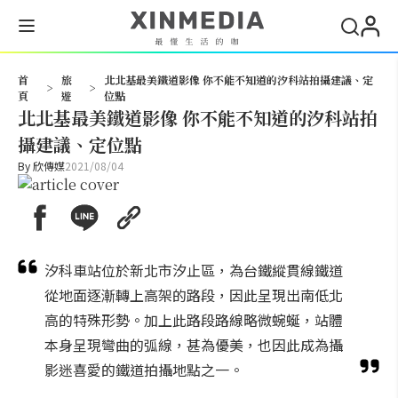
搜尋
首
旅
北北基最美鐵道影像 你不能不知道的汐科站拍攝建議、定
>
>
頁
遊
位點
北北基最美鐵道影像 你不能不知道的汐科站拍
攝建議、定位點
By
欣傳媒
2021/08/04
汐科車站位於新北市汐止區，為台鐵縱貫線鐵道
從地面逐漸轉上高架的路段，因此呈現出南低北
高的特殊形勢。加上此路段路線略微蜿蜒，站體
本身呈現彎曲的弧線，甚為優美，也因此成為攝
影迷喜愛的鐵道拍攝地點之一。