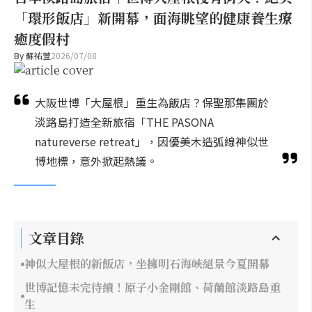
「環形飯店」新開幕，面海眺望的健康養生療
癒度假村
By
蘇祐萱
2026/07/08
大阪世博「大屋根」重生為飯店？保聖那集團於
淡路島打造全新旅宿「THE PASONA
natureverse retreat」，因優美木造弧線神似世
博地標，意外掀起熱議。
文章目錄
神似大屋根的新飯店，坐擁明石海峽絕景今夏開幕
世博記憶未完待續！原子小金剛館、荷蘭館淡路島重
生