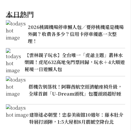
本日熱門
2026桃園機場停車懶人包／要停桃機還是機場
外圍？收費各多少？信用卡停車優惠一次整
理！
【雲林親子玩水】全台唯一「虎爺主題」叢林水
樂園！虎尾632高地免門票回歸，玩水＋4大順遊
秘境一日遊懶人包
搭機告別落枕！阿聯酋航空經濟艙座椅升級，
全球首創「U-Dream頭枕」包覆頭頸超好睡
建築迷必朝聖！忠泰美術館10週年：藤本壯介
特展打頭陣，1:5大屋根8月震撼空降台北