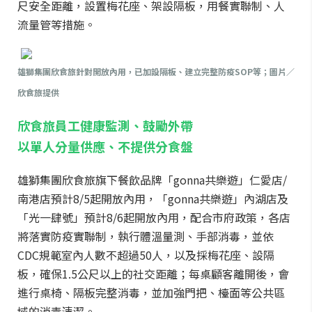
尺安全距離，設置梅花座、架設隔板，用餐實聯制、人
流量管等措施。
雄獅集團欣食旅針對開放內用，已加設隔板、建立完整防疫SOP等；圖片／
欣食旅提供
欣食旅員工健康監測、鼓勵外帶
以單人分量供應、不提供分食盤
雄獅集團欣食旅旗下餐飲品牌「gonna共樂遊」仁愛店/
南港店預計8/5起開放內用，「gonna共樂遊」內湖店及
「光一肆號」預計8/6起開放內用，配合市府政策，各店
將落實防疫實聯制，執行體溫量測、手部消毒，並依
CDC規範室內人數不超過50人，以及採梅花座、設隔
板，確保1.5公尺以上的社交距離；每桌顧客離開後，會
進行桌椅、隔板完整消毒，並加強門把、檯面等公共區
域的消毒清潔。