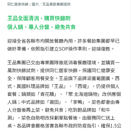
同仁居家快篩；圖片／王品餐飲集團提供
王品全面清消、購買快篩劑
個人鍋、專人分盤、避免共食
迎接全省各縣市均開放餐廳內用，許多餐飲集團都早已
做好準備，依照指引建立SOP操作準則，迎接復甦。
王品集團已交由專業團隊徹底消毒餐廳環境，並購買一
萬劑快篩試劑，提供同仁居家快篩，保護同仁健康安
全，保障顧客用餐安全。王品旗下品牌涵蓋範圍廣，西
式、異國料理品牌如「王品」、「西堤」，仍提供個人
套餐；鍋類如「青花驕」、「聚 北海道鍋物」改供應個
人鍋；中式品牌如「莆田」、「享鴨」，菜色都會由專
人分盤後再上菜，避免共食；吃到飽品牌如「和牛
涮」，菜色自助吧改採劃單點餐後，由服務同仁送上
桌。各品牌會嚴格落實各縣市政府防疫指引，確保1.5公