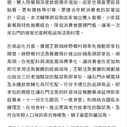
遊、雙人用餐與深度旅遊需求增加，店家也需要更容易
點餐、更有價格帶引導、更適合年輕消費者的菜單設
計。因此，本次輔導將協助店家推出雙人套餐、小家庭
套餐與特色推薦組合，降低消費者選擇門檻，讓第一次
來石門的旅客也能輕鬆品味活魚料理。
在商品化方面，優選王朝與綠野鄉村將率先推動即享包
開發。綠野鄉村活魚餐廳預計推出砂鍋魚頭即享包，將
魚頭、在地配料與湯底風味標準化，讓消費者在家加熱
即可享用活魚餐廳的經典滋味；王朝活魚餐廳則規劃推
出結合三坑老壇酸菜的酸菜魚即享包，讓石門水鄉風味
及永續飲食轉化為可宅配、可伴手禮化的品牌商品，即
享包的開發也讓石門活魚的好滋味從餐廳餐桌延伸到家
庭餐桌。十一份文化園區「一席食堂」則將結合園區永
續理念、在地食材，推出更具地方故事性的酸菜魚，及
符合年輕人口味的泰式檸檬魚、親子最愛的蕃茄魚。