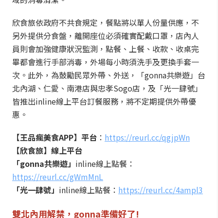
欣食旅依政府不共食規定，餐點將以單人份量供應，不
另外提供分食盤，離開座位必須確實配戴口罩，店內人
員則會加強健康狀況監測，點餐、上餐、收款、收桌完
畢都會進行手部消毒，外場每小時須洗手及更換手套一
次。此外，為鼓勵民眾外帶、外送，「gonna共樂遊」台
北內湖、仁愛、南港店與忠孝Sogo店，及「光一肆號」
皆推出inline線上平台訂餐服務，將不定期提供外帶優
惠。
【王品瘋美食APP】平台
：
https://reurl.cc/qgjpWn
【欣食旅】線上平台
「gonna共樂遊」
inline線上點餐：
https://reurl.cc/gWmMnL
「光一肆號」
inline線上點餐：
https://reurl.cc/4ampl3
雙北內用解禁，gonna準備好了!