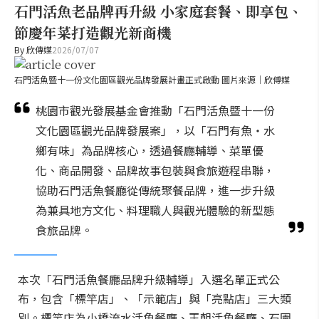
石門活魚老品牌再升級 小家庭套餐、即享包、
節慶年菜打造觀光新商機
By
欣傳媒
2026/07/07
石門活魚暨十一份文化園區觀光品牌發展計畫正式啟動 圖片來源｜欣傅媒
桃園市觀光發展基金會推動「石門活魚暨十一份
文化園區觀光品牌發展案」，以「石門有魚・水
鄉有味」為品牌核心，透過餐廳輔導、菜單優
化、商品開發、品牌故事包裝與食旅遊程串聯，
協助石門活魚餐廳從傳統聚餐品牌，進一步升級
為兼具地方文化、料理職人與觀光體驗的新型態
食旅品牌。
本次「石門活魚餐廳品牌升級輔導」入選名單正式公
布，包含「標竿店」、「示範店」與「亮點店」三大類
別。標竿店為小橋流水活魚餐廳、王朝活魚餐廳、石園