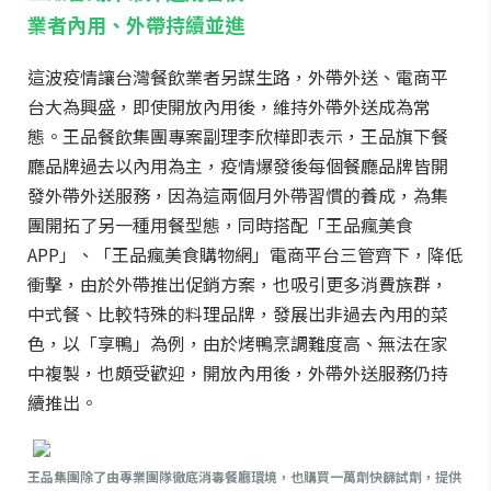
業者內用、外帶持續並進
這波疫情讓台灣餐飲業者另謀生路，外帶外送、電商平
台大為興盛，即使開放內用後，維持外帶外送成為常
態。王品餐飲集團專案副理李欣樺即表示，王品旗下餐
廳品牌過去以內用為主，疫情爆發後每個餐廳品牌皆開
發外帶外送服務，因為這兩個月外帶習慣的養成，為集
團開拓了另一種用餐型態，同時搭配「王品瘋美食
APP」、「王品瘋美食購物網」電商平台三管齊下，降低
衝擊，由於外帶推出促銷方案，也吸引更多消費族群，
中式餐、比較特殊的料理品牌，發展出非過去內用的菜
色，以「享鴨」為例，由於烤鴨烹調難度高、無法在家
中複製，也頗受歡迎，開放內用後，外帶外送服務仍持
續推出。
王品集團
除了由專業團隊徹底消毒餐廳環境，也購買一萬劑快篩試劑，提供