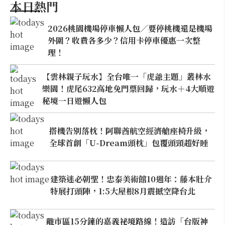
本日熱門
2026桃園機場停車懶人包／要停桃機還是機場
外圍？收費各多少？信用卡停車優惠一次整
理！
【雲林親子玩水】全台唯一「虎爺主題」叢林水
樂園！虎尾632高地免門票回歸，玩水＋4大順遊
秘境一日遊懶人包
搭機告別落枕！阿聯酋航空經濟艙座椅升級，
全球首創「U-Dream頭枕」包覆頭頸超好睡
建築迷必朝聖！忠泰美術館10週年：藤本壯介
特展打頭陣，1:5大屋根8月震撼空降台北
離市區15分鐘的嘉義祕境路線！造訪「台版神