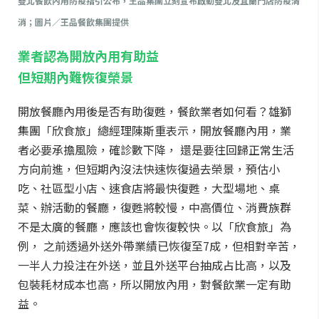
雙北餐飲內用防疫指引公布，王品集團立刻宣布啟動雙北及宜蘭門店防疫清
消；圖片／王品餐飲集團提供
業者認為開放內用有助益
但短期內難恢復榮景
開放餐廳內用後是否有助復甦，餐飲業者如何看？雄獅
集團「欣食旅」總經理陳斯重表示，開放餐廳內用，業
者必要承擔風險，確診數下降， 還是要往回歸正常生活
方向前進，但短期內沒法快速恢復過去榮景，預估小
吃、社區型小店、速食店將最快復甦，大型場地、桌
菜、辦活動的餐廳，復甦將較慢，中高價位、消費族群
不是太廣的餐廳，應該也會恢復較快。以「欣食旅」為
例， 之前透過外送外帶業績已恢復至7成，但相對辛苦，
一半人力投注在外送，並且外送平台抽成占比高，以及
包裝耗材成本也高，所以開放內用，對餐飲業一定有助
益。