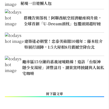
秘境一日遊懶人包
搭機告別落枕！阿聯酋航空經濟艙座椅升級，
全球首創「U-Dream頭枕」包覆頭頸超好睡
建築迷必朝聖！忠泰美術館10週年：藤本壯介
特展打頭陣，1:5大屋根8月震撼空降台北
離市區15分鐘的嘉義祕境路線！造訪「台版神
隱少女湯屋」清豐濤月、湖景窯烤披薩與人氣私
宅咖啡
接下篇文章