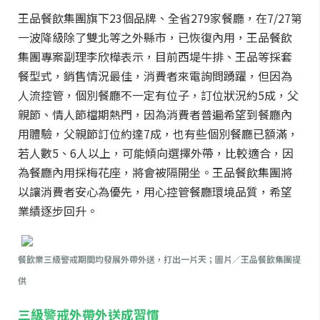
王品餐飲集團旗下23個品牌、全省279家餐廳，在7/27第
一波降級除了雙北等之外縣市，已恢復內用，王品餐飲
集團專案副理李欣樺表示，目前西堤牛排、王品等採套
餐型式，銷售情況最佳，消費者來電詢問踴躍，但因為
人流控管，個別餐廳不一定有位子，訂位狀況約5成，父
親節、情人節檔期熱門，因為消費者普遍希望到餐廳內
用體驗，父親節訂位約達7成，也有些個別餐廳已額滿，
若人數5、6人以上，可能傾向選擇外帶，比較適合，因
為餐廳內用採梅花座，將會被隔開坐。王品餐飲集團將
以讓消費者安心為優先，用心控管餐廳環境品質，希望
業績逐步回升。
餐飲業三級警戒期間均發展外帶外送，打出一片天；圖片／王品餐飲集團提
供
三級警戒外帶外送成習慣