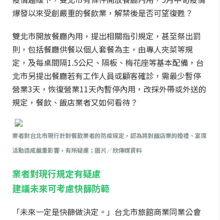
爆發以來受創嚴重的餐飲業，解禁後是否可望復甦？
雙北市開放餐廳內用，提出相關指引規定，甚至祭出罰
則，包括餐廳供餐以個人套餐為主，由專人夾菜等規
定，及每桌間隔1.5公尺、隔板、梅花座等基本配備，台
北市另提出餐廳若有工作人員或顧客確診，需最少暫停
營業3天，恢復營業11天內暫停內用，改採外帶或外送的
規定，餐飲、飯店業者又如何看待？
業者對台北市現行針對餐飲業者的防疫規定，認為將對飯店業的婚禮、宴席
活動造成嚴重影響，有所疑慮；圖片／欣傳媒資料
業者對現行規定有疑慮
建議未來可考慮快篩防範
「未來一定是快篩做決定。」台北市旅館商業同業公會