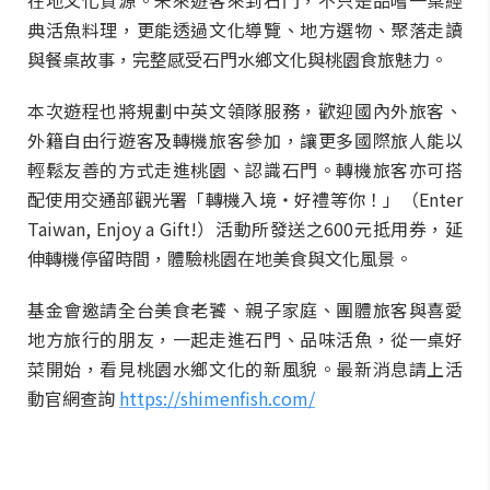
在地文化資源。未來遊客來到石門，不只是品嚐一桌經
典活魚料理，更能透過文化導覽、地方選物、聚落走讀
與餐桌故事，完整感受石門水鄉文化與桃園食旅魅力。
本次遊程也將規劃中英文領隊服務，歡迎國內外旅客、
外籍自由行遊客及轉機旅客參加，讓更多國際旅人能以
輕鬆友善的方式走進桃園、認識石門。轉機旅客亦可搭
配使用交通部觀光署「轉機入境・好禮等你！」（Enter
Taiwan, Enjoy a Gift!）活動所發送之600元抵用券，延
伸轉機停留時間，體驗桃園在地美食與文化風景。
基金會邀請全台美食老饕、親子家庭、團體旅客與喜愛
地方旅行的朋友，一起走進石門、品味活魚，從一桌好
菜開始，看見桃園水鄉文化的新風貌。最新消息請上活
動官網查詢
https://shimenfish.com/