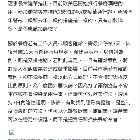
理事長韋建華指出，目前歐美已開始推行餐廳酒吧內
用、參加婚禮等需持PCR陰性證明或疫苗通行證，台灣今
年警戒二級和去年一級的措施是一樣的，只有加裝隔
板，是否應該加篩檢？
關於餐廳若有工作人員或顧客確診，需最少停業3天，恢
復營業11天內暫停內用規定，韋建華表示，以結婚為
例，都是安排檔期，若照此規定，一旦有確診案例，將
對新人和飯店業者造成嚴重影響，目前菜市場若有確診
案例，卻不像餐廳一樣以此方式處理，不合情理與違反
比例原則，為什麼國外要快篩？因為打了兩劑疫苗不會
重症和不會傳染是兩件事，建議可仿效歐美作法，透過
持3日內陰性證明、快篩，有助找到隱形傳播鏈，是控制
疫情最好的方法，也可以保護餐飲業、旅館業，讓產業
可以在穩定中復甦，而不是把責任和損失丟給業者。