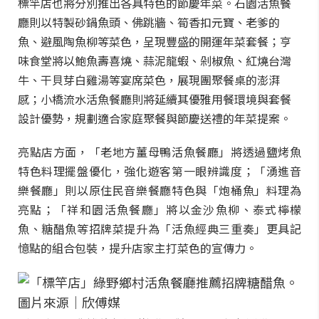
標竿店也將分別推出各具特色的節慶年菜。石園活魚餐
廳則以特製砂鍋魚頭、佛跳牆、筍香扣元寶、老爹的
魚、避風陶魚柳等菜色，呈現豐盛的開運年菜套餐；亨
味食堂將以鮑魚壽喜燒、蒜泥龍蝦、剁椒魚、紅燒台灣
牛、干貝芽白雞湯等宴席菜色，展現團聚餐桌的澎湃
感；小橋流水活魚餐廳則將延續其優雅用餐環境與套餐
設計優勢，規劃適合家庭聚餐與節慶送禮的年菜提案。
亮點店方面，「老地方薑母鴨活魚餐廳」將透過鹽烤魚
特色料理擺盤優化，強化遊客第一眼辨識度；「湧進音
樂餐廳」則以原住民音樂餐廳特色與「炮桶魚」料理為
亮點；「祥和園活魚餐廳」將以金沙魚柳、泰式檸檬
魚、糖醋魚等招牌菜提升為「活魚經典三重奏」更具記
憶點的組合包裝，提升店家主打菜色的宣傳力。