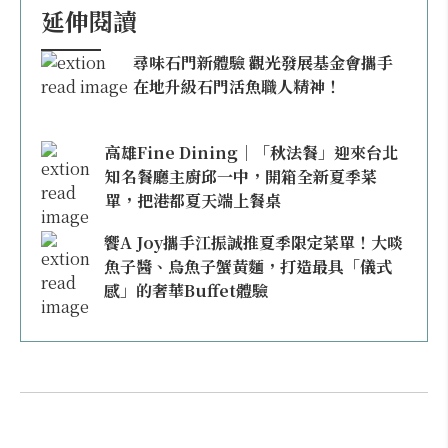
延伸閱讀
尋味石門新體驗 觀光發展基金會攜手
在地升級石門活魚職人精神！
高雄Fine Dining｜「秋法餐」迎來台北
知名餐廳主廚邱一中，開箱全新夏季菜
單，把港都夏天端上餐桌
饗A Joy攜手江振誠推夏季限定菜單！大啖
魚子醬、烏魚子蟹黃麵，打造最具「儀式
感」的奢華Buffet體驗