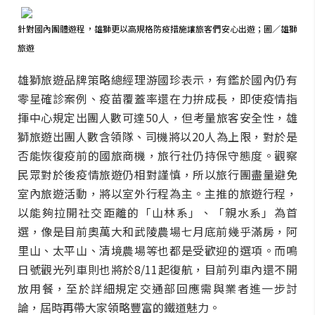
針對國內團體遊程，雄獅更以高規格防疫措施讓旅客們安心出遊；圖／雄獅
旅遊
雄獅旅遊品牌策略總經理游國珍表示，有鑑於國內仍有
零星確診案例、疫苗覆蓋率還在力拚成長，即使疫情指
揮中心規定出團人數可達50人，但考量旅客安全性，雄
獅旅遊出團人數含領隊、司機將以20人為上限，對於是
否能恢復疫前的國旅商機，旅行社仍持保守態度。觀察
民眾對於後疫情旅遊仍相對謹慎，所以旅行團盡量避免
室內旅遊活動，將以室外行程為主。主推的旅遊行程，
以能夠拉開社交距離的「山林系」、「親水系」為首
選，像是目前奧萬大和武陵農場七月底前幾乎滿房，阿
里山、太平山、清境農場等也都是受歡迎的選項。而鳴
日號觀光列車則也將於8/11起復航，目前列車內還不開
放用餐，至於詳細規定交通部回應需與業者進一步討
論，屆時再帶大家領略豐富的鐵道魅力。