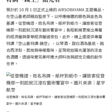
預計於 10 月 1 日正式上線的 AIRSORAYAMA 主題備品，
在空山基老師親自監修下，以呼應機體的銀色與金色為
基調。從登機證、姓名吊牌、紙杯到紙巾，讓旅客從登
機那一刻起就沉浸在藝術饗宴中；長程航線更推出專屬
的經濟艙與豪華經濟艙過夜包。此外，機上還提供專屬
特調「空山基特調-鏡空」，以琴酒、甜白酒為基底，融
合西洋梨、荔枝與檸檬風味，呈現宛如陽光灑落的淡金
色酒體，透過味覺完美呼應大師科技與感性交織的創作
世界。
從登機證、姓名吊牌、紙杯到紙巾，讓旅客從登機那一刻起就沉浸在藝術饗
宴中。圖片來源｜星宇航空