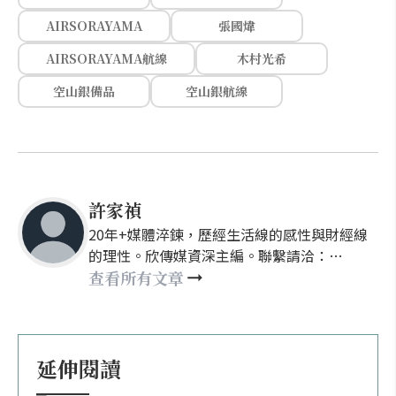
AIRSORAYAMA
張國煒
AIRSORAYAMA航線
木村光希
空山銀備品
空山銀航線
許家禎
20年+媒體淬鍊，歷經生活線的感性與財經線
的理性。欣傳媒資深主編。聯繫請洽：
nellyhsu@xinmedia.com
查看所有文章
延伸閱讀