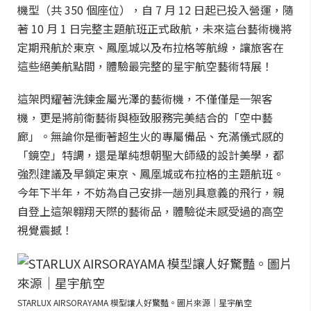
機型（共 350 個座位），自 7 月 12 日起已投入營運，隨
著 10 月 1 日完整主題航班正式啟航，未來這台藝術機將
定期飛航於東京、鳳凰城以及布拉格等航線，讓旅客在
這些絕美航點間，體驗最完整的星宇航空藝術特展！
這架閃耀著洗鍊金屬光澤的藝術機，不僅僅是一架客
機，更是將前衛藝術與極致服務完美結合的「空中藝
廊」。無論你是衝著超生火的專屬備品、充滿儀式感的
「鏡空」特調，還是單純想朝聖大師級的設計美學，都
強烈建議及早鎖定東京、鳳凰城或布拉格的主題航班。
今年下半年，不妨為自己安排一趟別具意義的飛行，親
自登上這架翱翔天際的藝術品，體驗從未感受過的高空
視覺震撼！
STARLUX AIRSORAYAMA 模型讓人好驚豔。圖片來源｜星宇航空