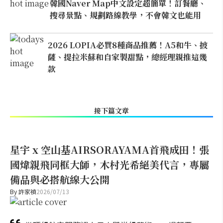
韓國Naver Map中文設定超簡單！訂餐廳、
搜尋景點、規劃路線教學，不會韓文也能用
2026 LOPIA必買8種商品推薦！A5和牛、披
薩、提拉米蘇和自家製甜點，總經理親推這幾
款
接下篇文章
星宇 x 空山基AIRSORAYAMA首飛成田！張
國煒親飛同框大師，木村光希絕美代言，專屬
備品與必搭航線大公開
By
許家禎
2026/07/13