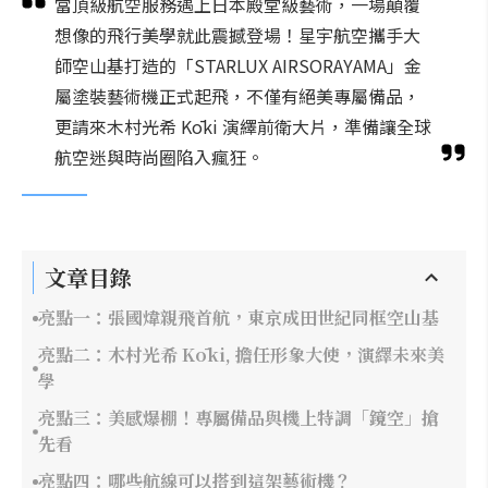
當頂級航空服務遇上日本殿堂級藝術，一場顛覆
想像的飛行美學就此震撼登場！星宇航空攜手大
師空山基打造的「STARLUX AIRSORAYAMA」金
屬塗裝藝術機正式起飛，不僅有絕美專屬備品，
更請來木村光希 Kōki 演繹前衛大片，準備讓全球
航空迷與時尚圈陷入瘋狂。
文章目錄
亮點一：張國煒親飛首航，東京成田世紀同框空山基
亮點二：木村光希 Kōki, 擔任形象大使，演繹未來美
學
亮點三：美感爆棚！專屬備品與機上特調「鏡空」搶
先看
亮點四：哪些航線可以搭到這架藝術機？