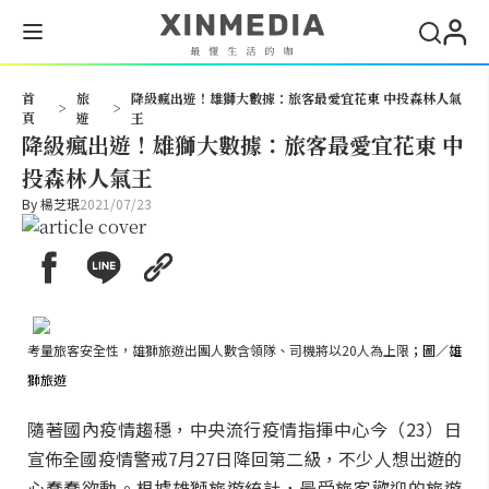
搜尋
首
旅
降級瘋出遊！雄獅大數據：旅客最愛宜花東 中投森林人氣
>
>
頁
遊
王
降級瘋出遊！雄獅大數據：旅客最愛宜花東 中
投森林人氣王
By
楊芝珉
2021/07/23
考量旅客安全性，雄獅旅遊出團人數含領隊、司機將以20人為上限
；圖／雄
獅旅遊
隨著國內疫情趨穩，中央流行疫情指揮中心今（23）日
宣佈全國疫情警戒7月27日降回第二級，不少人想出遊的
心蠢蠢欲動。根據雄獅旅遊統計，最受旅客歡迎的旅遊