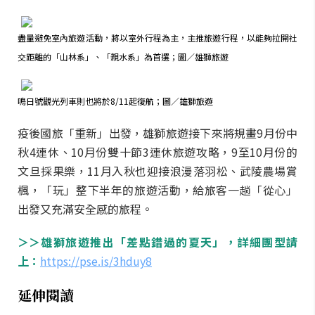
盡量避免室內旅遊活動，將以室外行程為主，主推旅遊行程，以能夠拉開社
交距離的「山林系」、「親水系」為首選；圖／雄獅旅遊
鳴日號觀光列車則也將於8/11起復航；圖／雄獅旅遊
疫後國旅「重新」出發，雄獅旅遊接下來將規畫9月份中
秋4連休、10月份雙十節3連休旅遊攻略，9至10月份的
文旦採果樂，11月入秋也迎接浪漫落羽松、武陵農場賞
楓，「玩」整下半年的旅遊活動，給旅客一趟「從心」
出發又充滿安全感的旅程。
＞＞
雄獅旅遊推出「差點錯過的夏天」，詳細團型請
上：
https://pse.is/3hduy8
延伸閱讀