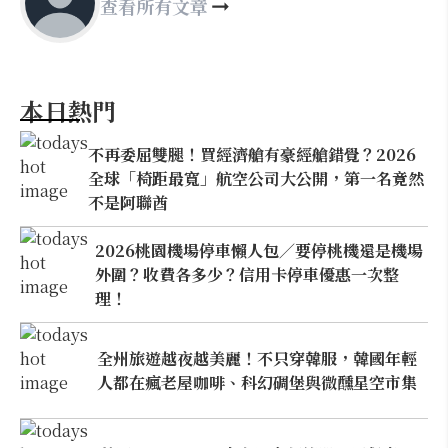
查看所有文章
本日熱門
不再委屈雙腿！買經濟艙有豪經艙錯覺？2026
全球「椅距最寬」航空公司大公開，第一名竟然
不是阿聯酋
2026桃園機場停車懶人包／要停桃機還是機場
外圍？收費各多少？信用卡停車優惠一次整
理！
全州旅遊越夜越美麗！不只穿韓服，韓國年輕
人都在瘋老屋咖啡、科幻碉堡與微醺星空市集