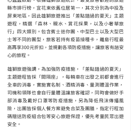
縣市排行榜，宜花東依舊位居第一，其次分別為中投及
屏東地區，因此雄獅旅遊推出「差點錯過的夏天」主題
遊程，精選「森林、親水、賞花採果，以及小奢華旅
行」四大類別。包含賓士迷你團、中型巴士以及大型巴
士等不同的團型，旅客若持有疫苗接種卡，離島行程最
高再享300元折扣，並規劃各項防疫措施，讓旅客有趟安
心的旅程。
雄獅旅遊強調，為加強防疫措施，「差點錯過的夏天」
主題遊程皆採「間隔座」，每輛車在出發之前都會進行
全車的消毒，實施實名制、酒精消毒、量測體溫作業，
司機和領隊也會自行量體溫讓旅客確認，同時會做好手
部消毒及戴好口罩等防疫措施，另為降低飛沫傳播風
險，出團皆採個人餐方案避免合菜及團膳，指定行程加
碼贈送防疫組合包等安心旅遊保證，優先考量民眾出遊
安全。