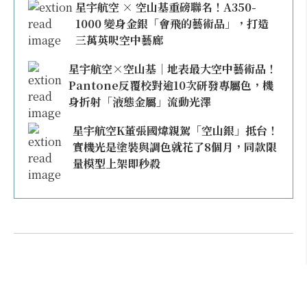
星宇航空 × 空山基重磅聯名！A350-
1000 變身金銀「會飛的藝術品」，打造
三萬英呎空中藝廊
星宇航空×空山基｜地表最大空中藝術品！
Pantone反覆校對逾10次研發專屬色，機
身折射「液態金屬」流動光澤
星宇航空K董張國煒親駕「空山銀」抵台！
實機光是塗裝與調色就花了8個月，同款限
量模型上架即秒殺
本日熱門