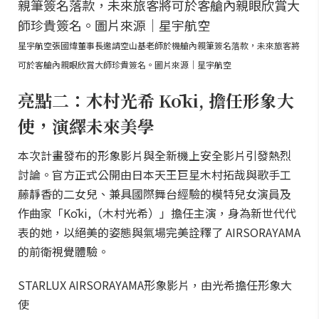
星宇航空張國煒董事長邀請空山基老師於機艙內親筆簽名落款，未來旅客將
可於客艙內親眼欣賞大師珍貴簽名。圖片來源｜星宇航空
亮點二：木村光希 Kōki, 擔任形象大
使，演繹未來美學
本次計畫發布的形象影片與全新機上安全影片引發熱烈
討論。官方正式公開由日本天王巨星木村拓哉與歌手工
藤靜香的二女兒、兼具國際舞台經驗的模特兒女演員及
作曲家「Kōki,（木村光希）」擔任主演，身為新世代代
表的她，以絕美的姿態與氣場完美詮釋了 AIRSORAYAMA
的前衛視覺體驗。
STARLUX AIRSORAYAMA形象影片，由光希擔任形象大
使