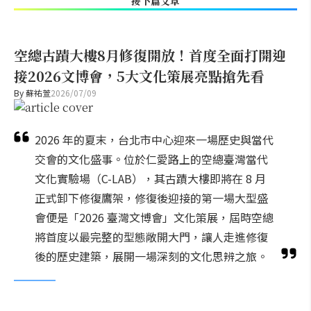
接下篇文章
空總古蹟大樓8月修復開放！首度全面打開迎
接2026文博會，5大文化策展亮點搶先看
By
蘇祐萱
2026/07/09
2026 年的夏末，台北市中心迎來一場歷史與當代
交會的文化盛事。位於仁愛路上的空總臺灣當代
文化實驗場（C-LAB），其古蹟大樓即將在 8 月
正式卸下修復鷹架，修復後迎接的第一場大型盛
會便是「2026 臺灣文博會」文化策展，屆時空總
將首度以最完整的型態敞開大門，讓人走進修復
後的歷史建築，展開一場深刻的文化思辨之旅。