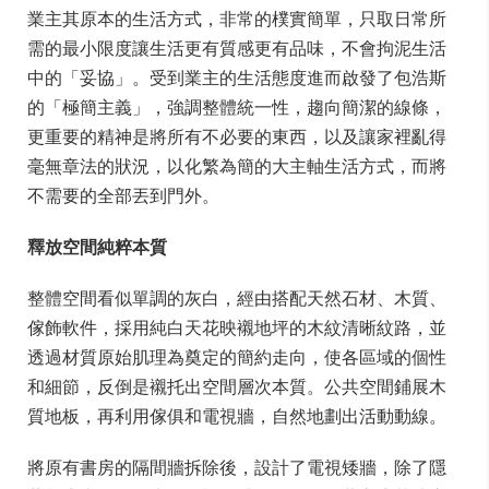
業主其原本的生活方式，非常的樸實簡單，只取日常所
需的最小限度讓生活更有質感更有品味，不會拘泥生活
中的「妥協」。受到業主的生活態度進而啟發了包浩斯
的「極簡主義」，強調整體統一性，趨向簡潔的線條，
更重要的精神是將所有不必要的東西，以及讓家裡亂得
毫無章法的狀況，以化繁為簡的大主軸生活方式，而將
不需要的全部丟到門外。
釋放空間純粹本質
整體空間看似單調的灰白，經由搭配天然石材、木質、
傢飾軟件，採用純白天花映襯地坪的木紋清晰紋路，並
透過材質原始肌理為奠定的簡約走向，使各區域的個性
和細節，反倒是襯托出空間層次本質。公共空間鋪展木
質地板，再利用傢俱和電視牆，自然地劃出活動動線。
將原有書房的隔間牆拆除後，設計了電視矮牆，除了隱