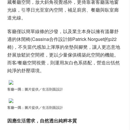
藏餐廳空間，放大斜角視覺感外，更倚靠著客廳落地窗
光線，引導日光至室內空間，補足廚房、餐廳與臥室廊
道光線。
客廳僅以簡單線條的沙發，以及業主本身以擁有溫馨舒
適的休閒椅(Cassina合作設計師Patrick Norguet的p22
椅)，不失當代感加上渾厚的坐墊與腳凳，讓人更恣意地
舒展放鬆於空間裡，更以少量傢俱構築此空間的機能。
而客/餐廳空間視覺，則運用灰白色系搭配，營造出恬然
純淨的舒壓環境。
客廳一隅；圖片提供／生活剖面設計
客廳一隅；圖片提供／生活剖面設計
因應生活需求，自然透出純粹本質