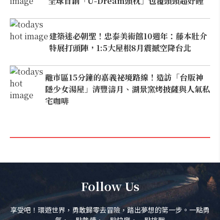
全球首創「U-Dream頭枕」包覆頭頸超好睡
建築迷必朝聖！忠泰美術館10週年：藤本壯介
特展打頭陣，1:5大屋根8月震撼空降台北
離市區15分鐘的嘉義祕境路線！造訪「台版神
隱少女湯屋」清豐濤月、湖景窯烤披薩與人氣私
宅咖啡
Follow Us
享受吧！環遊世界，勇敢歸零去冒險，踏出夢想的第一步。一點勇