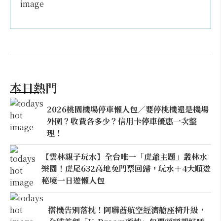
本日熱門
2026桃園機場停車懶人包／要停桃機還是機場
外圍？收費各多少？信用卡停車優惠一次整
理！
【雲林親子玩水】全台唯一「虎爺主題」叢林水
樂園！虎尾632高地免門票回歸，玩水＋4大順遊
秘境一日遊懶人包
搭機告別落枕！阿聯酋航空經濟艙座椅升級，