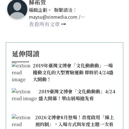
蘇祐萱
編輯企劃。 聯繫請洽：
maysu@xinmedia.com /
may860527@gmail.com
查看所有文章
延伸閱讀
2019年臺灣文博會「文化動動動」一場
擾動文化的大型實驗運動 即將於4/24盛
大開動！
2019臺灣文博會「文化動動動」4/24
盛大開幕！華山展場搶先看
2026文博會8月登場！首度啟用「線上
預約制」，入場方式與年度主題一次看