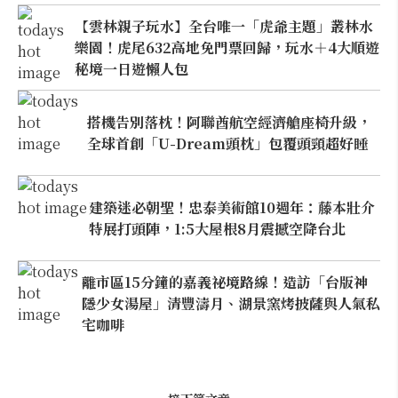
【雲林親子玩水】全台唯一「虎爺主題」叢林水
樂園！虎尾632高地免門票回歸，玩水＋4大順遊
秘境一日遊懶人包
搭機告別落枕！阿聯酋航空經濟艙座椅升級，
全球首創「U-Dream頭枕」包覆頭頸超好睡
建築迷必朝聖！忠泰美術館10週年：藤本壯介
特展打頭陣，1:5大屋根8月震撼空降台北
離市區15分鐘的嘉義祕境路線！造訪「台版神
隱少女湯屋」清豐濤月、湖景窯烤披薩與人氣私
宅咖啡