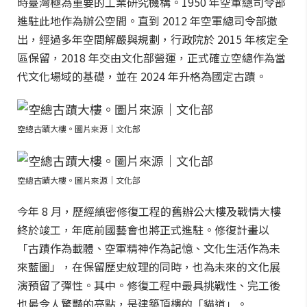
時臺灣極為重要的工業研究機構。1950 年空軍總司令部
進駐此地作為辦公空間。直到 2012 年空軍總司令部撤
出，經過多年空間解嚴與規劃，行政院於 2015 年核定全
區保留，2018 年交由文化部營運，正式確立空總作為當
代文化場域的基礎，並在 2024 年升格為國定古蹟。
空總古蹟大樓。圖片來源｜文化部
空總古蹟大樓。圖片來源｜文化部
今年 8 月，歷經縝密修復工程的舊辦公大樓及戰情大樓
終於竣工，年底前國藝會也將正式進駐。修復計畫以
「古蹟作為載體、空軍精神作為記憶、文化生活作為未
來藍圖」，在保留歷史紋理的同時，也為未來的文化展
演預留了彈性。其中。修復工程中最具挑戰性、完工後
也最令人驚豔的亮點，是建築頂樓的「貓道」。