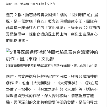
漫遊中為生活補給 。圖片來源｜文化部
逛完 2 樓，順著動線再次回到 1 樓的「回到明日前」展
區，是一個對應「身心」概念的溫暖療癒空間，團隊在
此建構一座通往內在的「文化機場」。從全台 22 縣市的
漫遊路徑中，採集島嶼的風土與山海，創造出富足身心
的風格選物。
5個展區嚴選經得起時間考驗且富有台灣精神的創作 。圖片來源｜文化部
同時，展覽嚴選多個經得起時間考驗、極具台灣精神的
創作 IP，包含《大港開唱》、《大海浮夢》、《我在荒
野做了一場夢》、《冠軍之路》與《大濛》等。透過不
同載體與形式的作品，深入探討移動、情感及感官體
驗，證明深刻的文化共鳴需要時間的發酵，是任何程式