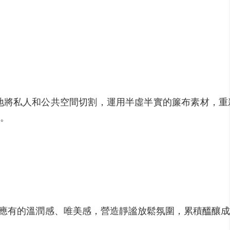
地將私人和公共空間切割，運用半虛半實的簾布素材，重
。
面與書櫃應有的溫潤感、唯美感，營造靜謐放鬆氛圍，累積醞