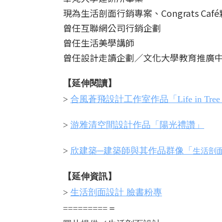
現為生活剖面行銷專案、Congrats Caf
曾任互聯網公司行銷企劃
曾任生活美學講師
曾任設計走讀企劃／文化大學教育推廣
【延伸閱讀】
>
合風蒼飛設計工作室作品「Life in Tree 
>
游雅清空間設計作品「陽光禮讚」
>
欣建築─建築師與其作品群像「
生活剖
【延伸資訊】
>
生活剖面設計 臉書粉專
=========＝