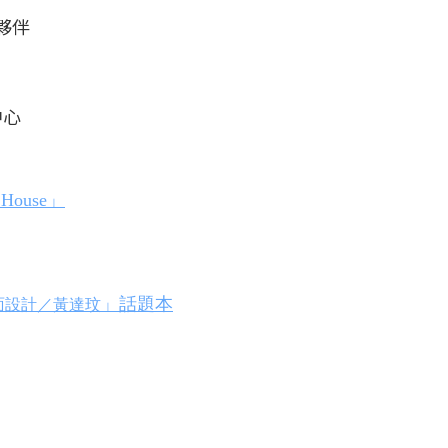
é夥伴
中心
House」
」話題本
面設計／黃達玟