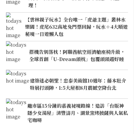
理！
【雲林親子玩水】全台唯一「虎爺主題」叢林水
樂園！虎尾632高地免門票回歸，玩水＋4大順遊
秘境一日遊懶人包
搭機告別落枕！阿聯酋航空經濟艙座椅升級，
全球首創「U-Dream頭枕」包覆頭頸超好睡
建築迷必朝聖！忠泰美術館10週年：藤本壯介
特展打頭陣，1:5大屋根8月震撼空降台北
離市區15分鐘的嘉義祕境路線！造訪「台版神
隱少女湯屋」清豐濤月、湖景窯烤披薩與人氣私
宅咖啡