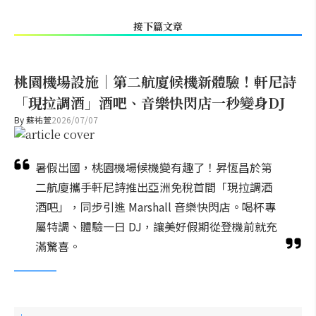
接下篇文章
桃園機場設施｜第二航廈候機新體驗！軒尼詩
「現拉調酒」酒吧、音樂快閃店一秒變身DJ
By
蘇祐萱
2026/07/07
暑假出國，桃園機場候機變有趣了！昇恆昌於第
二航廈攜手軒尼詩推出亞洲免稅首間「現拉調酒
酒吧」，同步引進 Marshall 音樂快閃店。喝杯專
屬特調、體驗一日 DJ，讓美好假期從登機前就充
滿驚喜。