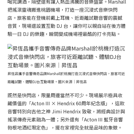
喝完調酒，隔壁還有讓人熱血沸騰的音樂盛宴。Marshall
把搖滾靈魂搬進桃園機場，打造一座沉浸式音樂快閃
店。旅客能在登機前戴上耳機、近距離試聽音響的震撼
音質，現場還設置互動 DJ 台，讓你可以親自站在後方體
驗一日 DJ 的樂趣，瞬間變成機場裡最酷的打卡亮點。
昇恆昌攜手音響傳奇品牌Marshall於桃機打造沉浸式音樂快閃店，旅客可近
距離試聽、體驗DJ台互動場景。圖片來源｜昇恆昌
既然是快閃店，限量周邊當然不可少。現場展示極具收
藏價值的「Acton III × Hendrix 60周年紀念版」，這款
音響特別向吉他之神 Jimi Hendrix 致敬，將經典設計與
搖滾傳奇元素融為一體；另外還有「Acton III 藍牙音響
勃根地酒紅限定色」，擺在家裡完全就是品味的象徵。