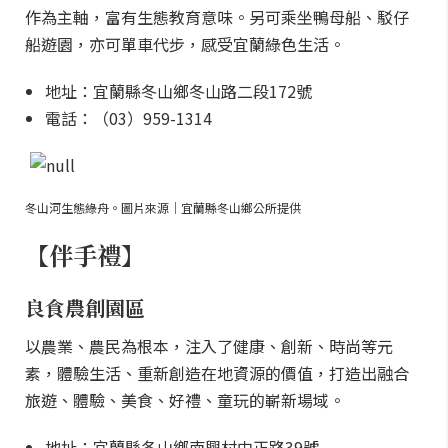
作為主軸，富有生態教育意味。另可乘坐鴨母船、駁仔
船遊園，亦可單車代步，感受宜蘭綠色生活。
地址：宜蘭縣冬山鄉冬山路二段172號
電話：（03）959-1314
冬山河生態綠舟。圖片來源｜宜蘭縣冬山鄉公所提供
【伴手禮】
良食農創園區
以農業、農民為根本，注入了健康、創新、時尚等元
素，體驗生活、重新創造在地資源的價值，打造出融合
旅遊、體驗、美食、好禮、童玩的嶄新場域。
地址：宜蘭縣冬山鄉南興村中正路39號