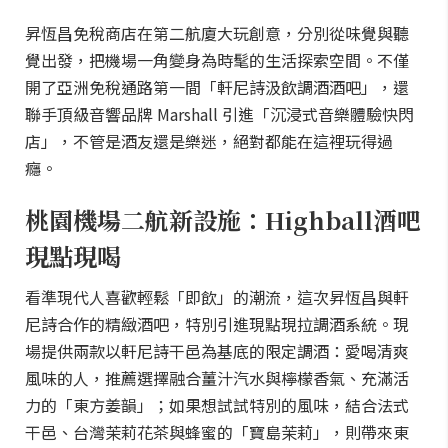
昇恆昌免稅商店在第二航廈大玩創意，分別從味覺與聽
覺出發，把機場一角變身為時髦的生活探索空間。不僅
開了亞洲免稅通路第一間「軒尼詩汲飲調酒酒吧」，還
聯手頂級音響品牌 Marshall 引進「沉浸式音樂體驗快閃
店」，不管是酒友還是樂迷，絕對都能在這裡玩得過
癮。
桃園機場二航新設施：Highball酒吧
現點現喝
看準現代人喜歡輕鬆「即飲」的潮流，這次昇恆昌與軒
尼詩合作的精緻酒吧，特別引進現點現拉調酒系統。現
場提供兩款以軒尼詩干邑為基底的限定調酒：愛喝清爽
風味的人，推薦選擇融合薑汁汽水與檸檬香氣、充滿活
力的「東方姜韻」；如果想試試特別的風味，結合法式
干邑、台灣茉莉花茶與蜂蜜的「寶島茉莉」，則帶來東