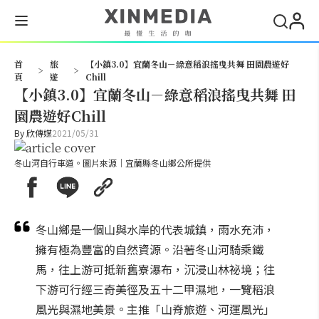
搜尋
首
旅
【小鎮3.0】宜蘭冬山－綠意稻浪搖曳共舞 田園農遊好
>
>
頁
遊
Chill
【小鎮3.0】宜蘭冬山－綠意稻浪搖曳共舞 田
園農遊好Chill
By
欣傳媒
2021/05/31
冬山河自行車道。圖片來源｜宜蘭縣冬山鄉公所提供
冬山鄉是一個山與水岸的代表城鎮，雨水充沛，
擁有極為豐富的自然資源。沿著冬山河騎乘鐵
馬，往上游可抵新舊寮瀑布，沉浸山林祕境；往
下游可行經三奇美徑及五十二甲濕地，一覽稻浪
風光與濕地美景。主推「山脊旅遊、河運風光」