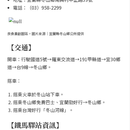
電話：（03）958-2299
良食農創園區。圖片來源｜宜蘭縣冬山鄉公所提供
【交通】
開車：
行駛國道5號→羅東交流道→191甲縣道→宜30鄉
道→台9線→冬山鄉。
搭車：
搭乘火車於冬山站下車。
搭乘冬山鄉免費巴士、宜蘭勁好行→冬山鄉。
搭乘台灣好行「冬山河線」。
【鐵馬驛站資訊】