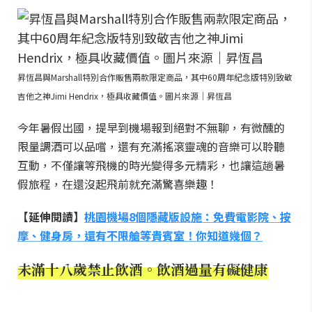
昇恆昌與Marshall特別合作販售兩款限定商品，其中60周年紀念版特別致敬
吉他之神Jimi Hendrix，極具收藏價值。圖片來源｜昇恆昌
今年暑假出國，提早到機場報到絕對不無聊，有微醺的
限量調酒可以品嚐，還有充滿搖滾靈魂的音樂可以聆聽
互動，不僅讓等飛機的時光變得多元精彩，也讓這趟暑
假旅程，在還沒起飛前就充滿驚喜樂趣！
【延伸閱讀】
桃園機場8個隱藏版設施：免費電影院、按
摩、健身房，還有不限艙等貴賓室！你知道幾個？
未滿十八歲禁止飲酒。飲酒過量有礙健康