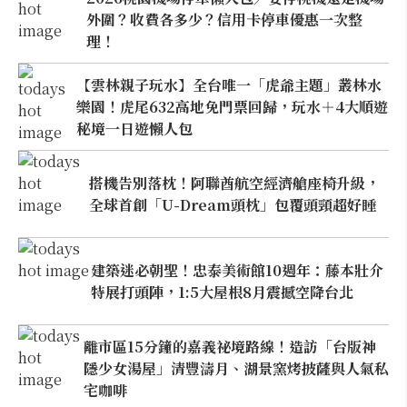
外圍？收費各多少？信用卡停車優惠一次整
理！
【雲林親子玩水】全台唯一「虎爺主題」叢林水
樂園！虎尾632高地免門票回歸，玩水＋4大順遊
秘境一日遊懶人包
搭機告別落枕！阿聯酋航空經濟艙座椅升級，
全球首創「U-Dream頭枕」包覆頭頸超好睡
建築迷必朝聖！忠泰美術館10週年：藤本壯介
特展打頭陣，1:5大屋根8月震撼空降台北
離市區15分鐘的嘉義祕境路線！造訪「台版神
隱少女湯屋」清豐濤月、湖景窯烤披薩與人氣私
宅咖啡