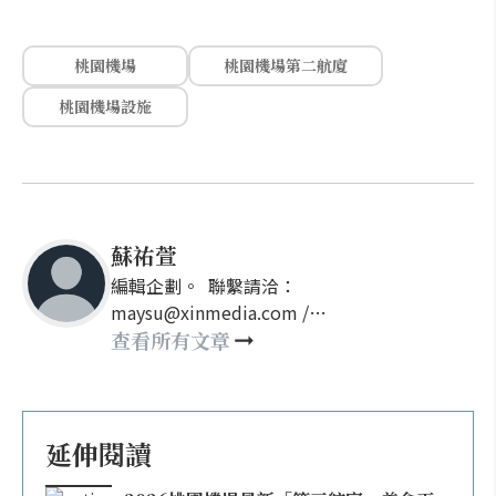
桃園機場
桃園機場第二航廈
桃園機場設施
蘇祐萱
編輯企劃。 聯繫請洽：
maysu@xinmedia.com /
may860527@gmail.com
查看所有文章
延伸閱讀