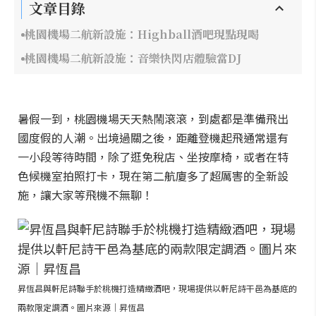
文章目錄
桃園機場二航新設施：Highball酒吧現點現喝
桃園機場二航新設施：音樂快閃店體驗當DJ
暑假一到，桃園機場天天熱鬧滾滾，到處都是準備飛出
國度假的人潮。出境過關之後，距離登機起飛通常還有
一小段等待時間，除了逛免稅店、坐按摩椅，或者在特
色候機室拍照打卡，現在第二航廈多了超厲害的全新設
施，讓大家等飛機不無聊！
昇恆昌與軒尼詩聯手於桃機打造精緻酒吧，現場提供以軒尼詩干邑為基底的
兩款限定調酒。圖片來源｜昇恆昌