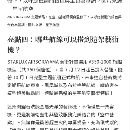
AIRSORAYAMA 主題備品，在空山基老師親自監修下，以呼應機體的銀色與
金色為基調。圖片來源｜星宇航空
亮點四：哪些航線可以搭到這架藝術
機？
STARLUX AIRSORAYAMA 藝術計畫選用 A350-1000 旗艦
機型（共 350 個座位），自 7 月 12 日起已投入營運，隨
著 10 月 1 日完整主題航班正式啟航，未來這台藝術機將
定期飛航於東京、鳳凰城以及布拉格等航線，讓旅客在
這些絕美航點間，體驗最完整的星宇航空藝術特展！
這架閃耀著洗鍊金屬光澤的藝術機，不僅僅是一架客
機，更是將前衛藝術與極致服務完美結合的「空中藝
廊」。無論你是衝著超生火的專屬備品、充滿儀式感的
「鏡空」特調，還是單純想朝聖大師級的設計美學，都