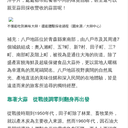
親至蒜田採收豐收的蒜苗呢！
不僅能吃到美味大蒜，還能體驗採收過程（圖來源／大蒜中心）
補充：八戶地區位於青森縣東南部，由八戶市及其周邊7
個城鎮組成：奧入瀨町、五?町、新?村、田子町、三?
町、南部町及階上町，被視為是通往大海的街道。除了
盛產富饒海鮮及超級保健食品大蒜外，更以當地人暱稱
為幸運鳥的黑尾鷗聞名。八戶地區視野廣闊的自然風
光、產地直送的美味佳餚和深入民間的在地體驗，皆是
遠道而來的旅客所追尋的獨特經歷。
靠著大蒜 從戰後調零到翻身再出發
從戰後時期到1950年代，田子町除了林業、畜牧業外，
就以產木炭為主要收入來源。然而1960年代，因石油大