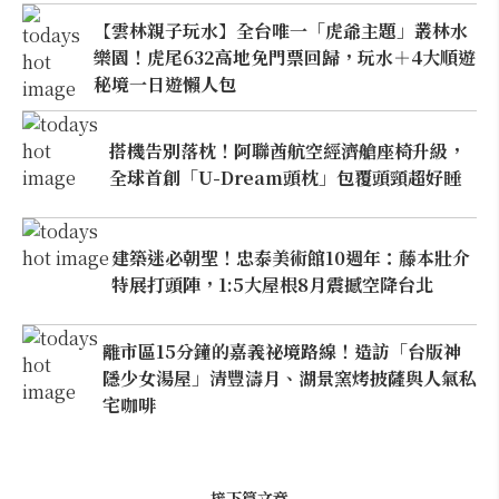
【雲林親子玩水】全台唯一「虎爺主題」叢林水
樂園！虎尾632高地免門票回歸，玩水＋4大順遊
秘境一日遊懶人包
搭機告別落枕！阿聯酋航空經濟艙座椅升級，
全球首創「U-Dream頭枕」包覆頭頸超好睡
建築迷必朝聖！忠泰美術館10週年：藤本壯介
特展打頭陣，1:5大屋根8月震撼空降台北
離市區15分鐘的嘉義祕境路線！造訪「台版神
隱少女湯屋」清豐濤月、湖景窯烤披薩與人氣私
宅咖啡
接下篇文章