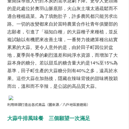
量開採導致人們對木炭的需求急劇下降。更令人更頭痛
的是此處位於奧羽山脈底部，火山灰土壤太過疏鬆而不
適合種植蔬菜。為了填飽肚子，許多農民都只能另求出
路。一切的改變都來自於當時農業合作社青年俱樂部的
志願者，引進了「福知白種」的大蒜種子來種植，並反
複試驗以有機肥來改善土壤，一番努力後總算種出結實
累累的大蒜。更令人意外的是，由於田子町因位於盆
地，夏季與冬季的劇烈溫差和純淨水資源，而增加了大
蒜本身的糖分。若以甜瓜的糖含量大約是14%至15%為
基準，田子町生產的大蒜糖分則有40%之多，遠高於水
果。這些大蒜在加熱後，隱藏在辣味背後的甜味將脫穎
而出，溫和而不辛辣，是公認的高品質大蒜。
利用蒜頭打造出各式商品（圖來源／八戶地區旅遊局）
大蒜牛排風味餐 三個願望一次滿足