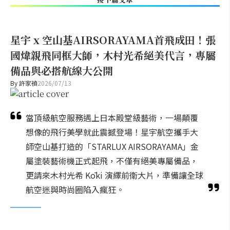
星宇 x 空山基AIRSORAYAMA首飛成田！張
國煒親飛同框大師，木村光希絕美代言，專屬
備品與必搭航線大公開
By
許家禎
2026/07/13
當頂級航空服務遇上日本殿堂級藝術，一場顛覆
想像的飛行美學就此震撼登場！星宇航空攜手大
師空山基打造的「STARLUX AIRSORAYAMA」金
屬塗裝藝術機正式起飛，不僅有絕美專屬備品，
更請來木村光希 Kōki 演繹前衛大片，準備讓全球
航空迷與時尚圈陷入瘋狂。