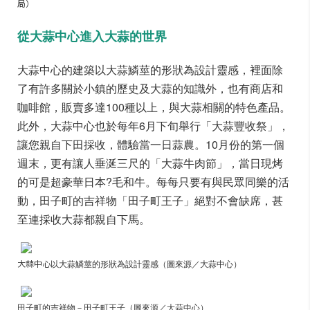
局）
從大蒜中心進入大蒜的世界
大蒜中心的建築以大蒜鱗莖的形狀為設計靈感，裡面除
了有許多關於小鎮的歷史及大蒜的知識外，也有商店和
咖啡館，販賣多達100種以上，與大蒜相關的特色產品。
此外，大蒜中心也於每年6月下旬舉行「大蒜豐收祭」，
讓您親自下田採收，體驗當一日蒜農。10月份的第一個
週末，更有讓人垂涎三尺的「大蒜牛肉節」，當日現烤
的可是超豪華日本?毛和牛。每每只要有與民眾同樂的活
動，田子町的吉祥物「田子町王子」絕對不會缺席，甚
至連採收大蒜都親自下馬。
大蒜中心
以大蒜鱗莖的形狀為設計靈感（圖來源／大蒜中心）
田子町的吉祥物－田子町王子（圖來源／大蒜中心）