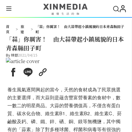
搜尋
首
旅
「蒜」你厲害！ 由大蒜帶起小鎮風貌的日本青森縣田子
>
>
頁
遊
町
「蒜」你厲害！ 由大蒜帶起小鎮風貌的日本
青森縣田子町
By
林郅
2021/04/15
養生風氣逐間興起的當今，天然的食材成為了民眾挑選
的主要選擇，而大蒜則是蘊含豐富營養素的食材中，數
一數二的明星商品。大蒜的營養價值高，不僅含有蛋白
質、碳水化合物、維生素B1、維生素B2、維生素C、菸
鹼酸及鈣、磷、鐵、鋅、硒、銅、鎂等無機鹽，其中獨
有的「蒜素」除了對多種球菌、桿菌和病毒等有很強的