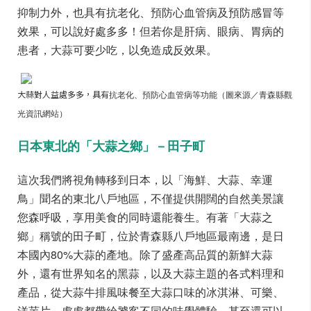
抑制力外，也具有抗老化、預防心血管病及預防感冒等
效果，可以說好處多多！但若你是肝病、眼病、胃病的
患者，大蒜可要少吃，以免造成反效果。
大蒜對人益處多多，具有
抗老化、預防心血管病等功能（圖來源／青森縣觀
光資訊網站）
日本東北的「大蒜之鄉」－田子町
這次我們將視角轉移到日本，以「海鮮、大蒜、幸運
鳥」聞名的東北八戶地區，不僅提供開闊的自然美景讓
您森呼吸，享用美食的同時還能養生。有著「大蒜之
鄉」稱號的田子町，位於青森縣八戶地區最南邊，是日
本國內80%大蒜的產地。除了盛產高品質的新鮮大蒜
外，還有世界知名的黑蒜，以及大蒜主題的各式料理和
產品，從大蒜牛排風味餐至大蒜口味的冰淇淋、可樂、
洋芋片，處處都帶給饕客不同的味覺體驗，甚至還可以