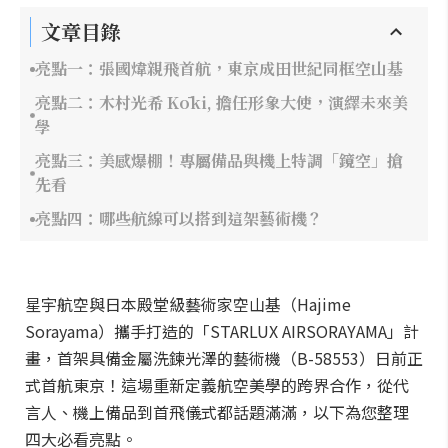
文章目錄
亮點一：張國煒親飛首航，東京成田世紀同框空山基
亮點二：木村光希 Kōki, 擔任形象大使，演繹未來美
學
亮點三：美感爆棚！專屬備品與機上特調「鏡空」搶
先看
亮點四：哪些航線可以搭到這架藝術機？
星宇航空與日本殿堂級藝術家空山基（Hajime
Sorayama）攜手打造的「STARLUX AIRSORAYAMA」計
畫，首架具備金屬洗鍊光澤的藝術機（B-58553）日前正
式首航東京！這場重新定義航空美學的跨界合作，從代
言人、機上備品到首飛儀式都話題滿滿，以下為您整理
四大必看亮點。