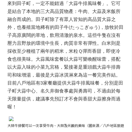
來到田子町，一定不能錯過「大蒜牛排風味餐」。它可
是結合了本地的三大高品質物產：牛肉、大蒜及米飯所
融合而成的。田子町除了有眾人皆知的高品質大蒜之
外，也養殖當地稀有的田子牛(たっこぎゅう)，放牧於田
子高原廣闊的草地，飲用清澈的泉水。這些牛隻在沒有
壓力且野放的環境中生長，肉質非常有彈性。白米則是
採收至少種植了兩年的稻米，米粒Ｑ彈而香甜，即使冷
食也很美味。大蒜風味套餐以大蒜可樂喚醒味蕾，搭配
以大蒜入味的小菜九宮格，緊接著是重頭戲大蒜牛排壽
司和味增湯，最後是大蒜冰淇淋來為這一餐完美作結。
目前八戶地區有3家餐廳提供大蒜牛排風味餐，分別是田
子町大蒜中心、名久井御食事處與勇壽司，不過由於每
天限量提供，建議事先預訂才不會與香甜大蒜擦身而過
喔！
大蒜牛排餐可以一次享受牛肉、大蒜及米飯的美味（圖來源／八戶地區旅遊