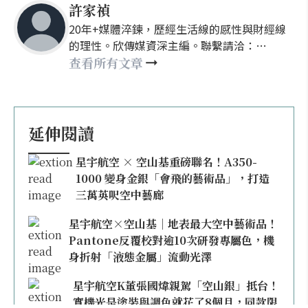
許家禎
20年+媒體淬鍊，歷經生活線的感性與財經線
的理性。欣傳媒資深主編。聯繫請洽：
nellyhsu@xinmedia.com
查看所有文章
延伸閱讀
星宇航空 × 空山基重磅聯名！A350-
1000 變身金銀「會飛的藝術品」，打造
三萬英呎空中藝廊
星宇航空×空山基｜地表最大空中藝術品！
Pantone反覆校對逾10次研發專屬色，機
身折射「液態金屬」流動光澤
星宇航空K董張國煒親駕「空山銀」抵台！
實機光是塗裝與調色就花了8個月，同款限