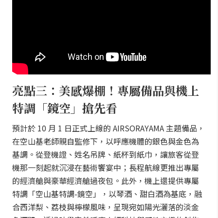
亮點三：美感爆棚！專屬備品與機上
特調「鏡空」搶先看
預計於 10 月 1 日正式上線的 AIRSORAYAMA 主題備品，
在空山基老師親自監修下，以呼應機體的銀色與金色為
基調。從登機證、姓名吊牌、紙杯到紙巾，讓旅客從登
機那一刻起就沉浸在藝術饗宴中；長程航線更推出專屬
的經濟艙與豪華經濟艙過夜包。此外，機上還提供專屬
特調「空山基特調-鏡空」，以琴酒、甜白酒為基底，融
合西洋梨、荔枝與檸檬風味，呈現宛如陽光灑落的淡金