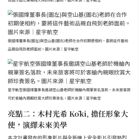
張國煒董事長(圖左)與空山基(圖右)老師在合作初期便相約，要將這件藝術
品親自飛到老師面前。圖片來源｜星宇航空
星宇航空張國煒董事長邀請空山基老師於機艙內親筆簽名落款，未來旅客將
可於客艙內親眼欣賞大師珍貴簽名。圖片來源｜星宇航空
亮點二：木村光希 Kōki, 擔任形象大
使，演繹未來美學
本次計畫發布的形象影片與全新機上安全影片引發熱烈