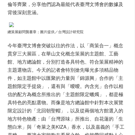
倫等齊聚，分享他們認為最能代表臺灣文博會的數據及
背後深刻意涵。
總策展顧問龔書章
；圖片提供／台灣設計研究
院
今年臺灣文博會突破以往的作法，以「商策合一」概念
貫穿三大展區，在華山文化概念策展的主題館、工藝
館、地方總論館，分別打造各具特色、符合策展精神的
主題選物店。今天的記者會特別搶先曝光多項精品物
件，如主題館中以匯聚的力量與「錦源興」合作的「主
題館限定手提袋」，還有與「曖曖。內含光」合作以相
信的配方為概念所推出的「主題館限定蠟燭」，都是極
具特色的亮點選物。而像是地方總論館中針對本次展覽
限定設計的「北回朝聖帽」，以及從兩個地方館選入的
地方特色物產：由「台灣原味」所推出、自花蓮的「生
態白米」與「奇萊之美KIZA」香水，以及嘉義的「手工
蔗糖」，要讓大家能夠在看展之餘，也能帶回感動人心