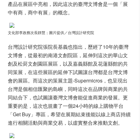
產品在展區中亮相，因此這次的臺灣文博會是一個「展
中有商，商中有展」的概念。
文化部李政務次長靜慧
；圖片提供／台灣設計研究院
台灣設計研究院張院長基義也指出，歷經了10年的臺灣
文博會，從最初的南港文創院區，延伸到這次的華山文
創及松菸文創園區展區，以及嘉義縣館及花蓮縣館的共
同策展，在這些展區的延伸下試圖讓台灣都是台灣文博
會的展區。而這次的策展主題-Supermicros，也呈現出
台灣是個相信匯聚的島嶼，同時這次在品牌與商業的共
同結合下，也試圖讓臺灣文博會能促進商業的發展。更
重要的是，這次也規畫了一個24小時的線上購物平台
「Get Buy」專區，希望在展期結束後能以線上商店持續
進行相關活動與商業交易，以虛實整合來推動文創。