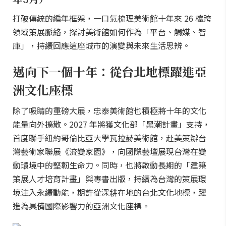
打破傳統的編年框架，一口氣梳理美術館十年來 26 檔跨
領域策展脈絡，探討美術館如何作為「平台、觸媒、智
庫」，持續回應這座城市的演變與未來生活思辨。
邁向下一個十年：從台北地標躍進亞
洲文化座標
除了吸睛的重磅大展，忠泰美術館也積極將十年的文化
能量向外擴散。2027 年將獲文化部「黑潮計畫」支持，
首度聯手紐約哥倫比亞大學瓦拉赫美術館，赴美策辦台
灣藝術家聯展《流變家園》，向國際藝壇展現台灣在變
動環境中的堅韌生命力。同時，也將啟動長期的「建築
策展人才培育計畫」與專書出版，持續為台灣的策展環
境注入永續動能，期許從深耕在地的台北文化地標，躍
進為具備國際影響力的亞洲文化座標。