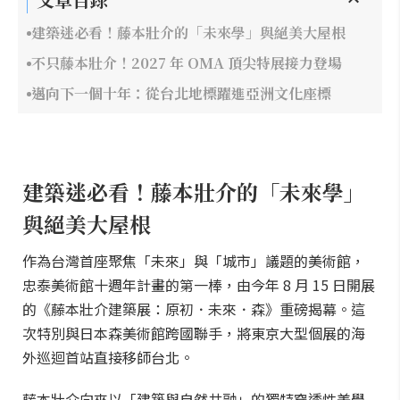
建築迷必看！藤本壯介的「未來學」與絕美大屋根
不只藤本壯介！2027 年 OMA 頂尖特展接力登場
邁向下一個十年：從台北地標躍進亞洲文化座標
建築迷必看！藤本壯介的「未來學」
與絕美大屋根
作為台灣首座聚焦「未來」與「城市」議題的美術館，
忠泰美術館十週年計畫的第一棒，由今年 8 月 15 日開展
的《藤本壯介建築展：原初．未來．森》重磅揭幕。這
次特別與日本森美術館跨國聯手，將東京大型個展的海
外巡迴首站直接移師台北。
藤本壯介向來以「建築與自然共融」的獨特穿透性美學