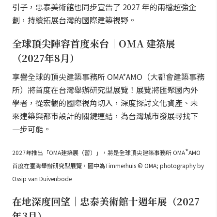
引子，忠泰美術館也同步宣告了 2027 年的兩檔超強企
劃，持續拓展台灣的國際建築視野。
全球頂尖陣容首度來台｜OMA 建築展
（2027年8月）
享譽全球的頂尖建築事務所 OMA*AMO（大都會建築事務
所）將首度在台灣舉辦研究型展覽！展覽將匯聚國內外
學者，從宏觀的國際視角切入，深度探討文化資產、未
來建築與都市設計的關鍵連結，為台灣城市發展尋找下
一步可能。
*
2027年推出「OMA建築展（暫）」，將是全球頂尖建築事務所 OMA
AMO
首度在臺灣舉辦研究型展覽，圖中為Timmerhuis © OMA; photography by
Ossip van Duivenbode
在地深度回望｜忠泰美術館十週年展（2027
年3月）