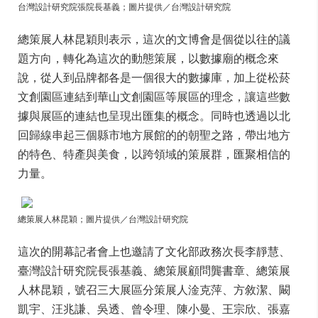
台灣設計研究院張院長基義
；圖片提供／台灣設計研究院
總策展人林昆穎則表示，這次的文博會是個從以往的議
題方向，轉化為這次的動態策展，以數據廟的概念來
說，從人到品牌都各是一個很大的數據庫，加上從松菸
文創園區連結到華山文創園區等展區的理念，讓這些數
據與展區的連結也呈現出匯集的概念。同時也透過以北
回歸線串起三個縣市地方展館的的朝聖之路，帶出地方
的特色、特產與美食，以跨領域的策展群，匯聚相信的
力量。
總策展人林昆穎
；圖片提供／台灣設計研究院
這次的開幕記者會上也邀請了文化部政務次長李靜慧、
臺灣設計研究院長張基義、總策展顧問龔書章、總策展
人林昆穎，號召三大展區分策展人淦克萍、方敘潔、闞
凱宇、汪兆謙、吳透、曾令理、陳小曼、王宗欣、張嘉