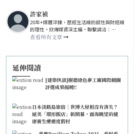
許家禎
20年+媒體淬鍊，歷經生活線的感性與財經線
的理性。欣傳媒資深主編。聯繫請洽：
nellyhsu@xinmedia.com
查看所有文章
延伸閱讀
[建築快訊]樹德綠色夢工廠國際競圖
評選成果揭曉!!
日本淡路島旅宿｜世博大屋根沒有消失？
絕美「環形飯店」新開幕，面海眺望的健
康養生療癒度假村
東奧Pavilion Tokyo 2021－看好看