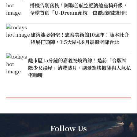
搭機告別落枕！阿聯酋航空經濟艙座椅升級，
全球首創「U-Dream頭枕」包覆頭頸超好睡
建築迷必朝聖！忠泰美術館10週年：藤本壯介
特展打頭陣，1:5大屋根8月震撼空降台北
離市區15分鐘的嘉義祕境路線！造訪「台版神
隱少女湯屋」清豐濤月、湖景窯烤披薩與人氣私
宅咖啡
Follow Us