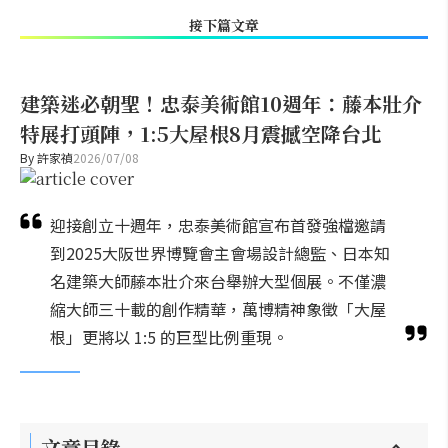
接下篇文章
建築迷必朝聖！忠泰美術館10週年：藤本壯介
特展打頭陣，1:5大屋根8月震撼空降台北
By
許家禎
2026/07/08
迎接創立十週年，忠泰美術館宣布首發強檔邀請
到2025大阪世界博覽會主會場設計總監、日本知
名建築大師藤本壯介來台舉辦大型個展。不僅濃
縮大師三十載的創作精華，萬博精神象徵「大屋
根」更將以 1:5 的巨型比例重現。
文章目錄