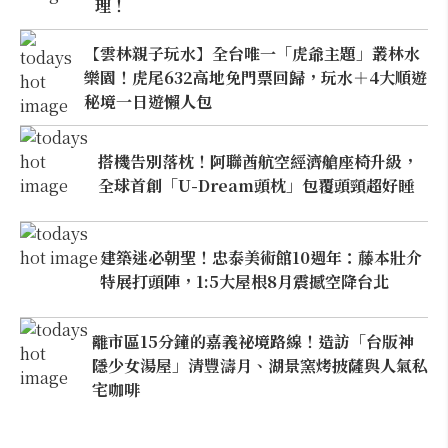
理！
【雲林親子玩水】全台唯一「虎爺主題」叢林水
樂園！虎尾632高地免門票回歸，玩水＋4大順遊
秘境一日遊懶人包
搭機告別落枕！阿聯酋航空經濟艙座椅升級，
全球首創「U-Dream頭枕」包覆頭頸超好睡
建築迷必朝聖！忠泰美術館10週年：藤本壯介
特展打頭陣，1:5大屋根8月震撼空降台北
離市區15分鐘的嘉義祕境路線！造訪「台版神
隱少女湯屋」清豐濤月、湖景窯烤披薩與人氣私
宅咖啡