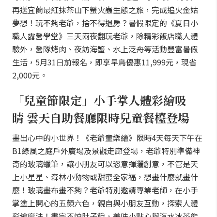
再送宜蘭最紅抹茶山下螢火蟲生態之旅，完成追火金姑
夢想！玩不夠老爺，捨不得退房？暑假限定的《夏日小
職人露營學堂》三天兩夜翻玩老爺，除精彩飯店職人體
驗外，營隊烤肉、夜訪海蟹、水上泛舟等活動豐富暑假
生活，5月31日前報名，即享早鳥優惠11,999元，現省
2,000元。
「兒童節限定」小手掌人體彩繪吸
睛 雲天自助餐廳限時兒童餐檯登場
畫出心中的小世界！《老爺童樂繪》限時4天每天下午在
B1綠風之庭戶外廣場及景觀走廊登場，老爺特別準備神
奇的玻璃蠟筆，讓小朋友可以恣意揮灑創意，不管是天
上小星星、森林小動物或甜蜜全家福，想畫什麼就畫什
麼！玻璃畫布畫不夠？老爺特別邀請專業老師，在小手
掌塗上開心的五顏六色，親自與小朋友互動，探索人體
彩繪魔法！畫完不怕肚子餓，美味小點心與汽水冰茶能