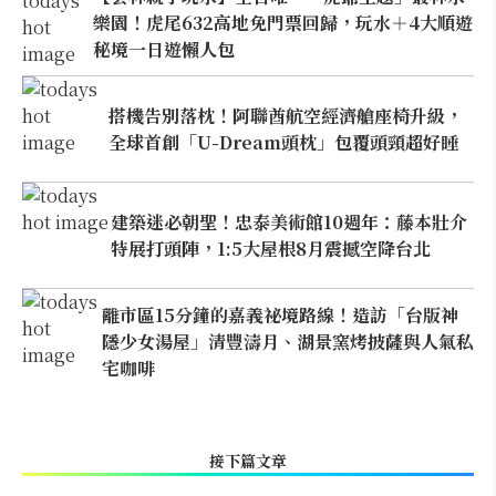
樂園！虎尾632高地免門票回歸，玩水＋4大順遊
秘境一日遊懶人包
搭機告別落枕！阿聯酋航空經濟艙座椅升級，
全球首創「U-Dream頭枕」包覆頭頸超好睡
建築迷必朝聖！忠泰美術館10週年：藤本壯介
特展打頭陣，1:5大屋根8月震撼空降台北
離市區15分鐘的嘉義祕境路線！造訪「台版神
隱少女湯屋」清豐濤月、湖景窯烤披薩與人氣私
宅咖啡
接下篇文章