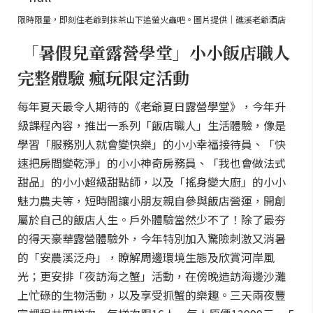
限時限量，即刻住老爺到抹茶山下追螢火蟲吧。圖片提供｜礁溪老爺酒店
「暑假兒童露營學堂」小小飯店職人
完整體驗 瘋玩限定活動
每年夏天最令人期待的《老爺夏日露營學堂》，今年升
級課程內容，推出一系列「飯店職人」生活體驗，像是
學習「服務別人就會變快樂」的小小幸福接待員、「快
速把房間變乾淨」的小小神奇房務員、「我也會做法式
甜品」的小小超級甜點師，以及「搖身變大廚」的小小
魅力農夫等，短時間讓小朋友親自參與飯店營運，開創
屬於自己的飯店人生。戶外體驗當然少不了！除了最夯
的得天豪華露營體驗外，今年特別加入驚險刺激又消暑
的「安農溪泛舟」，瞭解周邊環境生態及欣賞河岸風
光；更安排「夜訪海之蟹」活動，在傍晚造訪海邊沙灘
上忙碌的生物活動，以及享受抓蟹的樂趣。三天兩夜豐