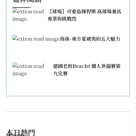
【球場】可愛島揮桿樂 高球場兼具
專業與挑戰性
海南-東方夏威夷的五大魅力
德國老將Bracht 鐵人世錦賽第
九完賽
本日熱門