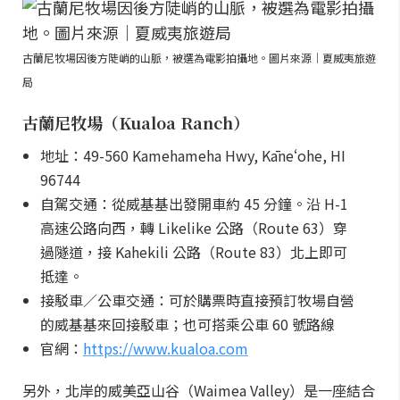
古蘭尼牧場因後方陡峭的山脈，被選為電影拍攝地。圖片來源｜夏威夷旅遊
局
古蘭尼牧場（Kualoa Ranch）
地址：49-560 Kamehameha Hwy, Kāneʻohe, HI
96744
自駕交通：從威基基出發開車約 45 分鐘。沿 H-1
高速公路向西，轉 Likelike 公路（Route 63）穿
過隧道，接 Kahekili 公路（Route 83）北上即可
抵達。
接駁車／公車交通：可於購票時直接預訂牧場自營
的威基基來回接駁車；也可搭乘公車 60 號路線
官網：
https://www.kualoa.com
另外，北岸的威美亞山谷（Waimea Valley）是一座結合