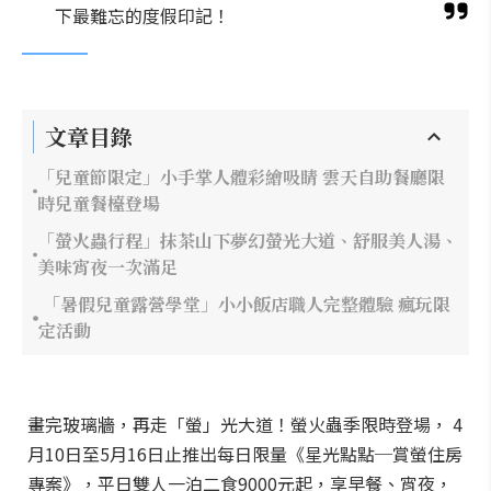
下最難忘的度假印記！
文章目錄
「兒童節限定」小手掌人體彩繪吸睛 雲天自助餐廳限
時兒童餐檯登場
「螢火蟲行程」抹茶山下夢幻螢光大道、舒服美人湯、
美味宵夜一次滿足
「暑假兒童露營學堂」小小飯店職人完整體驗 瘋玩限
定活動
畫完玻璃牆，再走「螢」光大道！螢火蟲季限時登場， 4
月10日至5月16日止推出每日限量《星光點點─賞螢住房
專案》，平日雙人一泊二食9000元起，享早餐、宵夜，