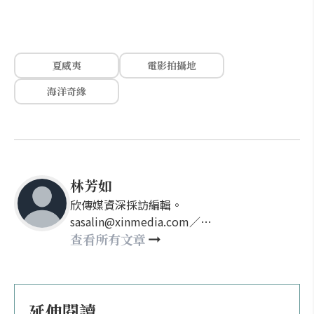
夏威夷
電影拍攝地
海洋奇緣
林芳如
欣傳媒資深採訪編輯。
sasalin@xinmedia.com／
happy21917@gmail.com
查看所有文章
延伸閱讀