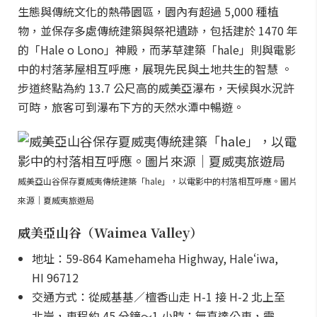
生態與傳統文化的熱帶園區，園內有超過 5,000 種植
物，並保存多處傳統建築與祭祀遺跡，包括建於 1470 年
的「Hale o Lono」神殿，而茅草建築「hale」則與電影
中的村落茅屋相互呼應，展現先民與土地共生的智慧 。
步道終點為約 13.7 公尺高的威美亞瀑布，天候與水況許
可時，旅客可到瀑布下方的天然水潭中暢遊。
威美亞山谷保存夏威夷傳統建築「hale」，以電影中的村落相互呼應。圖片
來源｜夏威夷旅遊局
威美亞山谷（Waimea Valley）
地址：59-864 Kamehameha Highway, Haleʻiwa,
HI 96712
交通方式：從威基基／檀香山走 H-1 接 H-2 北上至
北岸，車程約 45 分鐘～1 小時；無直達公車，需