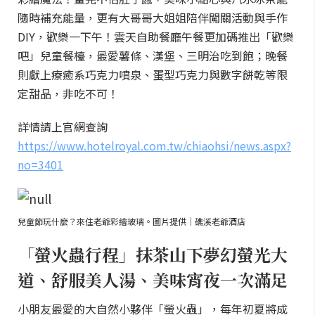
隨時補充能量，更有大哥哥大姐姐陪伴闖關活動與手作
DIY，歡樂一下午！雲天自助餐廳午餐更加碼推出「歡樂
吧」兒童餐檯，最愛薯條、漢堡、三明治吃到飽；晚餐
則獻上療癒系巧克力噴泉、蛋型巧克力與數字餅乾等限
定甜品，非吃不可！
詳情請上官網查詢
https://www.hotelroyal.com.tw/chiaohsi/news.aspx?
no=3401
兒童節玩什麼？來住老爺彩繪玻璃。圖片提供｜礁溪老爺酒店
「螢火蟲行程」抹茶山下夢幻螢光大
道、舒服美人湯、美味宵夜一次滿足
小朋友最愛的大自然小夥伴「螢火蟲」，每年初夏將成