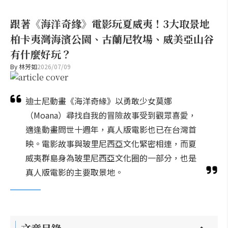
跟著《海洋奇緣》電影玩夏威夷！3大取景地
柏卡夷灣海濱公園、古蘭尼牧場、威美亞山谷
有什麼好玩？
By
林芳如
2026/07/09
迪士尼動畫《海洋奇緣》以勇敢少女莫娜
（Moana）尋找自我的冒險故事受到觀眾喜愛，
適逢動畫問世十週年，真人版電影也已在台灣首
映。電影故事與玻里尼西亞文化緊密相連，而夏
威夷群島身為玻里尼西亞文化圈的一部分，也是
真人版電影的主要取景地。