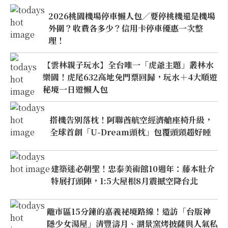
2026桃園機場停車懶人包／要停桃機還是機場
外圍？收費各多少？信用卡停車優惠一次整
理！
【雲林親子玩水】全台唯一「虎爺主題」叢林水
樂園！虎尾632高地免門票回歸，玩水＋4大順遊
秘境一日遊懶人包
搭機告別落枕！阿聯酋航空經濟艙座椅升級，
全球首創「U-Dream頭枕」包覆頭頸超好睡
建築迷必朝聖！忠泰美術館10週年：藤本壯介
特展打頭陣，1:5大屋根8月震撼空降台北
離市區15分鐘的嘉義祕境路線！造訪「台版神
隱少女湯屋」清豐濤月、湖景窯烤披薩與人氣私