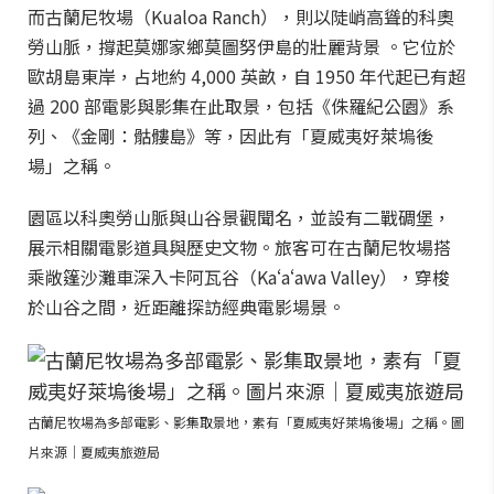
而古蘭尼牧場（Kualoa Ranch），則以陡峭高聳的科奧
勞山脈，撐起莫娜家鄉莫圖努伊島的壯麗背景 。它位於
歐胡島東岸，占地約 4,000 英畝，自 1950 年代起已有超
過 200 部電影與影集在此取景，包括《侏羅紀公園》系
列、《金剛：骷髏島》等，因此有「夏威夷好萊塢後
場」之稱。
園區以科奧勞山脈與山谷景觀聞名，並設有二戰碉堡，
展示相關電影道具與歷史文物。旅客可在古蘭尼牧場搭
乘敞篷沙灘車深入卡阿瓦谷（Kaʻaʻawa Valley），穿梭
於山谷之間，近距離探訪經典電影場景。
古蘭尼牧場為多部電影、影集取景地，素有「夏威夷好萊塢後場」之稱。圖
片來源｜夏威夷旅遊局