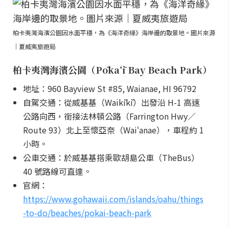
柏卡夷灣海濱公園因水面平穩，為《海洋奇緣》海岸邊的取景地。圖片來源
｜夏威夷旅遊局
柏卡夷灣海濱公園（Pōkaʻī Bay Beach Park）
地址：960 Bayview St #85, Waianae, HI 96792
自駕交通：從威基基（Waikīkī）出發沿 H-1 高速
公路向西，銜接法林頓公路（Farrington Hwy／
Route 93）北上至懷亞奈（Waiʻanae），車程約 1
小時。
公車交通：於威基基搭乘歐胡島公車（TheBus）
40 號路線可直達。
官網：
https://www.gohawaii.com/islands/oahu/things
-to-do/beaches/pokai-beach-park