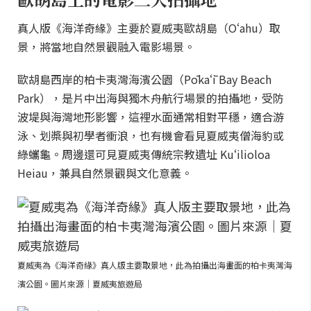
真人版《海洋奇緣》主要於夏威夷歐胡島（Oʻahu）取
景，將當地自然景觀融入電影場景。
歐胡島西岸的柏卡夷灣海濱公園（Pōkaʻī Bay Beach
Park），是片中出海與獨木舟航行場景的拍攝地，受防
波堤與海灣地形影響，這裡水面通常相對平穩，適合游
泳、划槳與初學者衝浪，也有機會看見夏威夷僧海豹或
綠蠵龜。周邊還可見夏威夷傳統宗教遺址 Kuʻilioloa
Heiau，兼具自然景觀與文化意義。
夏威夷為《海洋奇緣》真人版主要取景地，此為拍攝出海畫面的柏卡夷灣海
濱公園。圖片來源｜夏威夷旅遊局