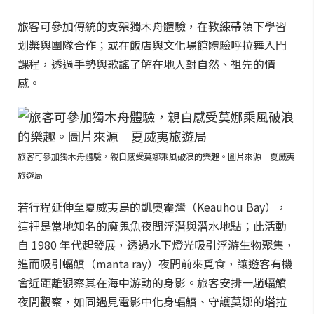
旅客可參加傳統的支架獨木舟體驗，在教練帶領下學習
划槳與團隊合作；或在飯店與文化場館體驗呼拉舞入門
課程，透過手勢與歌謠了解在地人對自然、祖先的情
感。
旅客可參加獨木舟體驗，親自感受莫娜乘風破浪的樂趣。圖片來源｜夏威夷
旅遊局
若行程延伸至夏威夷島的凱奧霍灣（Keauhou Bay），
這裡是當地知名的魔鬼魚夜間浮潛與潛水地點；此活動
自 1980 年代起發展，透過水下燈光吸引浮游生物聚集，
進而吸引蝠鱝（manta ray）夜間前來覓食，讓遊客有機
會近距離觀察其在海中游動的身影。旅客安排一趟蝠鱝
夜間觀察，如同遇見電影中化身蝠鱝、守護莫娜的塔拉