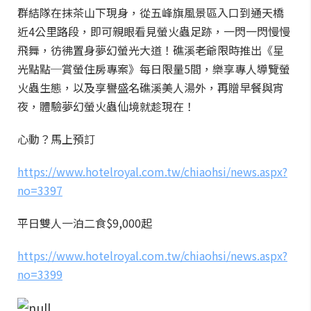
群結隊在抹茶山下現身，從五峰旗風景區入口到通天橋
近4公里路段，即可親眼看見螢火蟲足跡，一閃一閃慢慢
飛舞，彷彿置身夢幻螢光大道！礁溪老爺限時推出《星
光點點─賞螢住房專案》每日限量5間，樂享專人導覽螢
火蟲生態，以及享譽盛名礁溪美人湯外，再贈早餐與宵
夜，體驗夢幻螢火蟲仙境就趁現在！
心動？馬上預訂
https://www.hotelroyal.com.tw/chiaohsi/news.aspx?
no=3397
平日雙人一泊二食$9,000起
https://www.hotelroyal.com.tw/chiaohsi/news.aspx?
no=3399