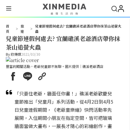
搜尋
首
旅
兒童節連假何處去? 宜蘭礁溪老爺酒店帶你抹茶山追螢火
>
>
頁
遊
蟲
兒童節連假何處去? 宜蘭礁溪老爺酒店帶你抹
茶山追螢火蟲
By
欣傳媒
2021/03/30
豐富的闖關活動，老爺兒童節不無聊。圖片提供｜礁溪老爺酒店
「只要住老爺，牆面任你畫！」礁溪老爺歡慶兒
童節推出「兒童月」系列活動，從4月2日到4月5
日兒童連假期間，《老爺童樂繪》快閃活動率先
展開，入住期間小朋友在指定空間，皆可把玻璃
牆面當做大畫布，一展長才隨心的彩繪創作，畫