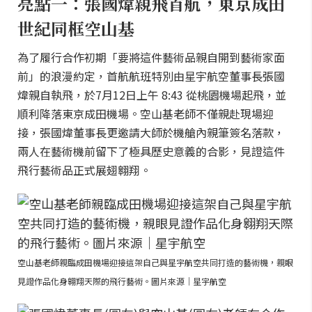
亮點一：張國煒親飛首航，東京成田
世紀同框空山基
為了履行合作初期「要將這件藝術品親自開到藝術家面
前」的浪漫約定，首航航班特別由星宇航空董事長張國
煒親自執飛，於7月12日上午 8:43 從桃園機場起飛，並
順利降落東京成田機場。空山基老師不僅親赴現場迎
接，張國煒董事長更邀請大師於機艙內親筆簽名落款，
兩人在藝術機前留下了極具歷史意義的合影，見證這件
飛行藝術品正式展翅翱翔。
空山基老師親臨成田機場迎接這架自己與星宇航空共同打造的藝術機，親眼
見證作品化身翱翔天際的飛行藝術。圖片來源｜星宇航空