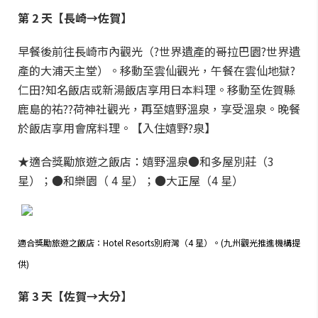
第 2 天【長崎→佐賀】
早餐後前往長崎市內觀光（?世界遺產的哥拉巴園?世界遺
產的大浦天主堂）。移動至雲仙觀光，午餐在雲仙地獄?
仁田?知名飯店或新湯飯店享用日本料理。移動至佐賀縣
鹿島的祐??荷神社觀光，再至嬉野溫泉，享受溫泉。晚餐
於飯店享用會席料理。【入住嬉野?泉】
★適合獎勵旅遊之飯店：嬉野溫泉●和多屋別莊（3
星）；●和樂園（ 4 星）；●大正屋（4 星）
適合獎勵旅遊之飯店：Hotel Resorts別府灣（4 星）。(九州觀光推進機構提
供)
第 3 天【佐賀→大分】