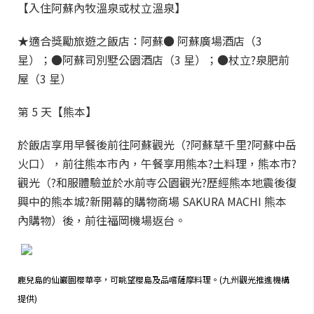
【入住阿蘇內牧溫泉或杖立溫泉】
★適合獎勵旅遊之飯店：阿蘇● 阿蘇廣場酒店（3
星）；●阿蘇司別墅公園酒店（3 星）；●杖立?泉肥前
屋（3 星）
第 5 天【熊本】
於飯店享用早餐後前往阿蘇觀光（?阿蘇草千里?阿蘇中岳
火口），前往熊本市內，午餐享用熊本?土料理，熊本市?
觀光（?和服體驗並於水前寺公園觀光?歷經熊本地震後復
興中的熊本城?新開幕的購物商場 SAKURA MACHI 熊本
內購物）後，前往福岡機場返台。
鹿兒島的仙巖園櫻華亭，可眺望櫻島及品嚐薩摩料理。(九州觀光推進機構
提供)