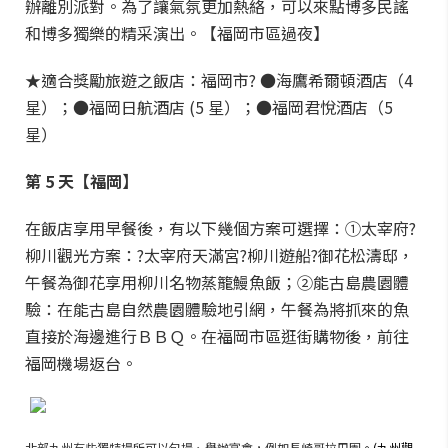
辦離別派對。為了讓氣氛更加熱絡，可以來點博多民謠
和博多獨樂的精采演出。【福岡市區過夜】
★適合獎勵旅遊之飯店：福岡市? ●海鷹希爾頓酒店（4
星）；●福岡日航酒店 (5 星）；●福岡君悅酒店（5
星）
第 5 天【福岡】
在飯店享用早餐後，有以下幾個方案可選擇：①太宰府?
柳川觀光方案：?太宰府天滿宮?柳川遊船?御花松濤邸，
午餐為御花享用柳川名物蒸籠鰻魚飯；②能古島農園體
驗：在能古島自然農園體驗地引網，午餐為將抓來的魚
直接於海邊進行ＢＢＱ。在福岡市區逛街購物後，前往
福岡機場返台。
北部九州有些獨特場所可以包場、舉辦宴會，例如長崎哥拉巴園
。(九州觀