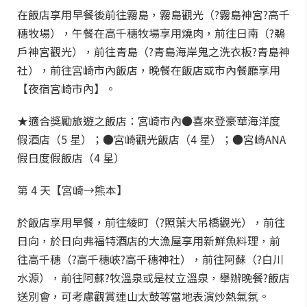
在飯店享用早餐後前往霧島，霧島觀光（?霧島神宮?高千
穗牧場），午餐在高千穗牧場享用燒肉，前往日南（?鵜
戶神宮觀光），前往青島（?青島海岸鬼之洗衣板?青島神
社），前往宮崎市內飯店，晚餐在飯店或市內餐廳享用
【夜宿宮崎市內】。
★適合獎勵旅遊之飯店：宮崎市內●喜來登豪華海洋度
假酒店（5 星）；●宮崎觀光飯店（4 星）；●宮崎ANA
假日度假飯店（4 星）
第 4 天【宮崎→熊本】
於飯店享用早餐，前往綾町（?照葉大吊橋觀光），前往
日向，於日向弗福特酒店的大漁屋享用新鮮魚料理，前
往高千穗（?高千穗峽?高千穗神社），前往阿蘇（?白川
水源），前往阿蘇?牧溫泉或是杖立溫泉，舉辦晚餐?飯店
送別會，可考慮觀賞連山太鼓等當地表演炒熱氣氛。