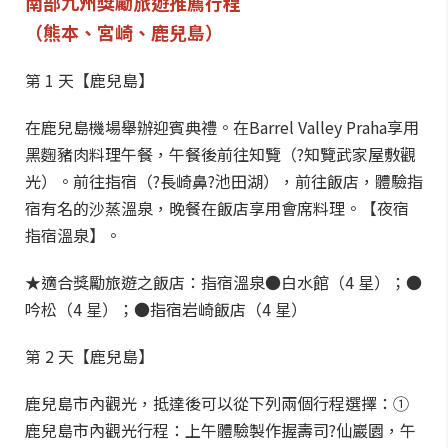
南部九州獎勵旅遊推薦行程
（熊本、宮崎、鹿兒島）
第 1 天【鹿兒島】
在鹿兒島機場舉辦迎賓典禮。在Barrel Valley Praha享用
黑麴豬肉料理午餐，午餐後前往知覽（?知覽武家屋敷觀
光）。前往指宿（?長崎鼻?池田湖），前往飯店，體驗指
宿有名的沙蒸溫泉，晚餐在飯店享用會席料理。【夜宿
指宿溫泉】。
★適合獎勵旅遊之飯店：指宿溫泉●白水館（4 星）；●
吟松（4 星）；●指宿岩崎飯店（4 星）
第 2 天【鹿兒島】
鹿兒島市內觀光，抵達後可以從下列兩個行程選擇：①
鹿兒島市內觀光行程：上午體驗製作握壽司?仙巖園，午