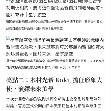
張國煒董事長(圖左)與空山基(圖右)老師在合作初期便相約，要將這件藝術
品親自飛到老師面前。圖片來源｜星宇航空
星宇航空張國煒董事長邀請空山基老師於機艙內親筆簽名落款，未來旅客將
可於客艙內親眼欣賞大師珍貴簽名。圖片來源｜星宇航空
亮點二：木村光希 Kōki, 擔任形象大
使，演繹未來美學
本次計畫發布的形象影片與全新機上安全影片引發熱烈
討論。官方正式公開由日本天王巨星木村拓哉與歌手工