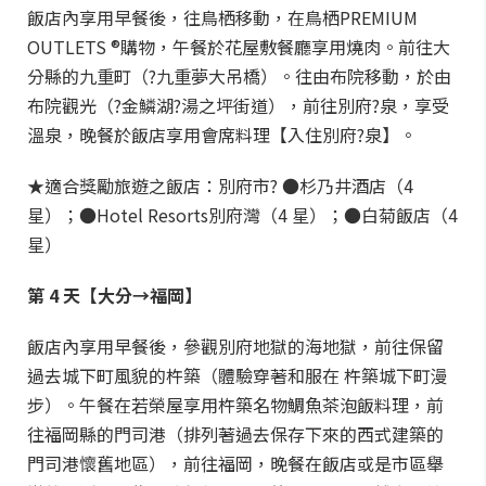
飯店內享用早餐後，往鳥栖移動，在鳥栖PREMIUM
OUTLETS ®購物，午餐於花屋敷餐廳享用燒肉。前往大
分縣的九重町（?九重夢大吊橋）。往由布院移動，於由
布院觀光（?金鱗湖?湯之坪街道），前往別府?泉，享受
溫泉，晚餐於飯店享用會席料理【入住別府?泉】。
★適合獎勵旅遊之飯店：別府市? ●杉乃井酒店（4
星）；●Hotel Resorts別府灣（4 星）；●白菊飯店（4
星）
第 4 天【大分→福岡】
飯店內享用早餐後，參觀別府地獄的海地獄，前往保留
過去城下町風貌的杵築（體驗穿著和服在 杵築城下町漫
步）。午餐在若榮屋享用杵築名物鯛魚茶泡飯料理，前
往福岡縣的門司港（排列著過去保存下來的西式建築的
門司港懷舊地區），前往福岡，晚餐在飯店或是市區舉