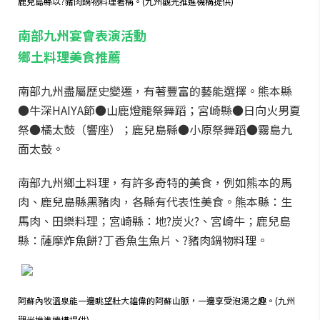
鹿兒島縣以?豬肉鍋物料理著稱。(九州觀光推進機構提供)
南部九州宴會表演活動
鄉土料理美食推薦
南部九州盡屬歷史變遷，有著豐富的藝能選擇。熊本縣
●牛深HAIYA節●山鹿燈籠祭舞蹈；宮崎縣●日向火男夏
祭●橘太鼓（響座）；鹿兒島縣●小原祭舞蹈●霧島九
面太鼓。
南部九州鄉土料理，有許多奇特的美食，例如熊本的馬
肉、鹿兒島縣黑豬肉，各縣有代表性美食。熊本縣：生
馬肉、田樂料理；宮崎縣：地?炭火?、宮崎牛；鹿兒島
縣：薩摩炸魚餅?丁香魚生魚片、?豬肉鍋物料理。
阿蘇內牧溫泉能一邊眺望壯大雄偉的阿蘇山脈，一邊享受泡湯之趣。(九州
觀光推進機構提供)