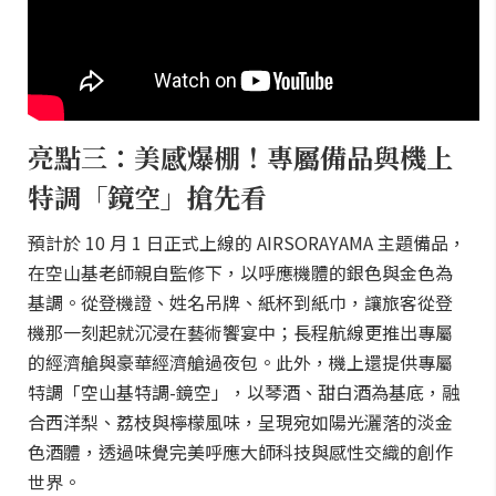
亮點三：美感爆棚！專屬備品與機上
特調「鏡空」搶先看
預計於 10 月 1 日正式上線的 AIRSORAYAMA 主題備品，
在空山基老師親自監修下，以呼應機體的銀色與金色為
基調。從登機證、姓名吊牌、紙杯到紙巾，讓旅客從登
機那一刻起就沉浸在藝術饗宴中；長程航線更推出專屬
的經濟艙與豪華經濟艙過夜包。此外，機上還提供專屬
特調「空山基特調-鏡空」，以琴酒、甜白酒為基底，融
合西洋梨、荔枝與檸檬風味，呈現宛如陽光灑落的淡金
色酒體，透過味覺完美呼應大師科技與感性交織的創作
世界。