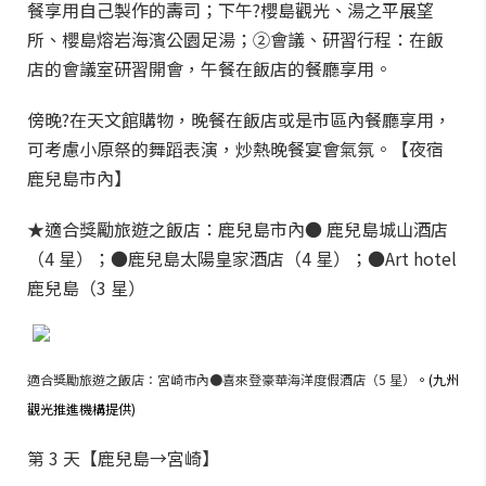
餐享用自己製作的壽司；下午?櫻島觀光、湯之平展望
所、櫻島熔岩海濱公園足湯；②會議、研習行程：在飯
店的會議室研習開會，午餐在飯店的餐廳享用。
傍晚?在天文館購物，晚餐在飯店或是市區內餐廳享用，
可考慮小原祭的舞蹈表演，炒熱晚餐宴會氣氛。【夜宿
鹿兒島市內】
★適合獎勵旅遊之飯店：鹿兒島市內● 鹿兒島城山酒店
（4 星）；●鹿兒島太陽皇家酒店（4 星）；●Art hotel
鹿兒島（3 星）
適合獎勵旅遊之飯店：宮崎市內●喜來登豪華海洋度假酒店（5 星）
。(九州
觀光推進機構提供)
第 3 天【鹿兒島→宮崎】