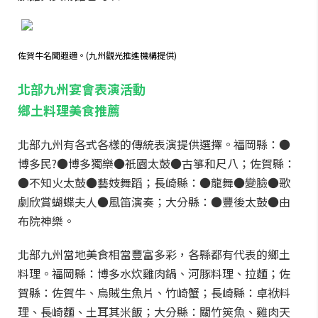
佐賀牛名聞遐邇。(九州觀光推進機構提供)
北部九州宴會表演活動
鄉土料理美食推薦
北部九州有各式各樣的傳統表演提供選擇。福岡縣：●
博多民?●博多獨樂●祇園太鼓●古箏和尺八；佐賀縣：
●不知火太鼓●藝妓舞蹈；長崎縣：●龍舞●變臉●歌
劇欣賞蝴蝶夫人●風笛演奏；大分縣：●豐後太鼓●由
布院神樂。
北部九州當地美食相當豐富多彩，各縣都有代表的鄉土
料理。福岡縣：博多水炊雞肉鍋、河豚料理、拉麵；佐
賀縣：佐賀牛、烏賊生魚片、竹崎蟹；長崎縣：卓袱料
理、長崎麵、土耳其米飯；大分縣：關竹筴魚、雞肉天