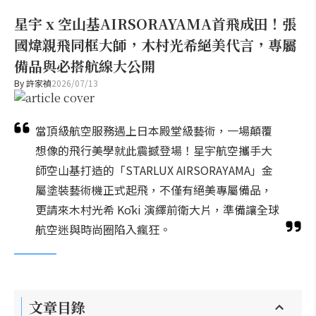
星宇 x 空山基AIRSORAYAMA首飛成田！張
國煒親飛同框大師，木村光希絕美代言，專屬
備品與必搭航線大公開
By
許家禎
2026/07/13
當頂級航空服務遇上日本殿堂級藝術，一場顛覆
想像的飛行美學就此震撼登場！星宇航空攜手大
師空山基打造的「STARLUX AIRSORAYAMA」金
屬塗裝藝術機正式起飛，不僅有絕美專屬備品，
更請來木村光希 Kōki 演繹前衛大片，準備讓全球
航空迷與時尚圈陷入瘋狂。
文章目錄