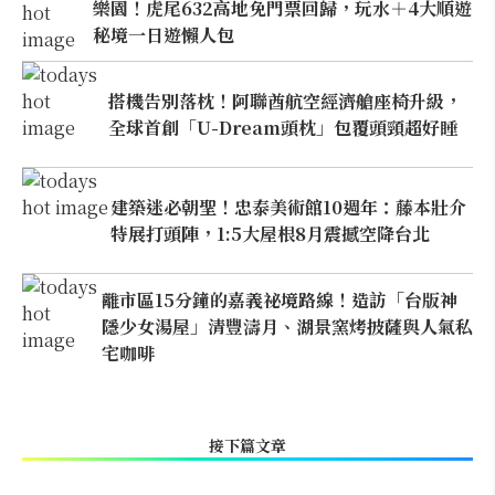
樂園！虎尾632高地免門票回歸，玩水＋4大順遊
秘境一日遊懶人包
搭機告別落枕！阿聯酋航空經濟艙座椅升級，
全球首創「U-Dream頭枕」包覆頭頸超好睡
建築迷必朝聖！忠泰美術館10週年：藤本壯介
特展打頭陣，1:5大屋根8月震撼空降台北
離市區15分鐘的嘉義祕境路線！造訪「台版神
隱少女湯屋」清豐濤月、湖景窯烤披薩與人氣私
宅咖啡
接下篇文章