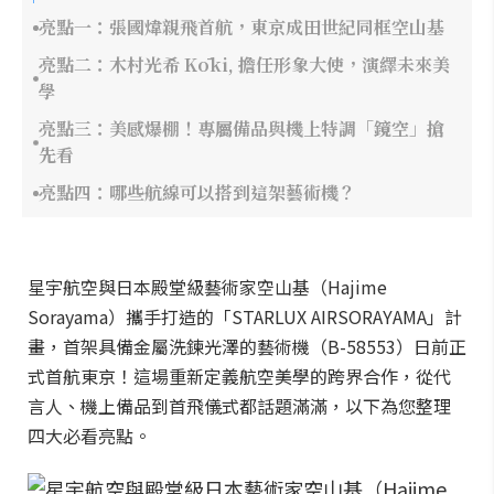
亮點一：張國煒親飛首航，東京成田世紀同框空山基
亮點二：木村光希 Kōki, 擔任形象大使，演繹未來美
學
亮點三：美感爆棚！專屬備品與機上特調「鏡空」搶
先看
亮點四：哪些航線可以搭到這架藝術機？
星宇航空與日本殿堂級藝術家空山基（Hajime
Sorayama）攜手打造的「STARLUX AIRSORAYAMA」計
畫，首架具備金屬洗鍊光澤的藝術機（B-58553）日前正
式首航東京！這場重新定義航空美學的跨界合作，從代
言人、機上備品到首飛儀式都話題滿滿，以下為您整理
四大必看亮點。