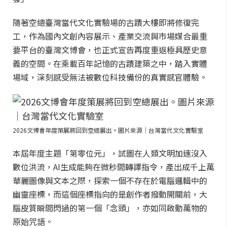
隨著空總臺灣當代文化實驗場的古蹟大樓即將修復完
工，作為國內文創內容展示、產業交流與市場媒合最重
要平台的臺灣文博會，也正式宣告再度重返極具歷史意
義的空間。在乘載百年記憶的古蹟建築之中，踏入實體
場域，深刻感受無法被數位科技備份的真實感官體驗。
2026文博會年度策展將回到空總展出。圖片來源｜台灣當代文化實驗室
本屆年度主題「第零位元」，試圖在人類文明加速沒入
數位洪流，AI生成能夠在微秒間轉譯指令，產出成千上萬
華麗圖像與文本之際，探索一個不存在於電腦邏輯中的
幽靈座標，而這個座標指向的是創作者撥動開關前，大
腦皮質瞬間閃過的第一個「念頭」，亦如同啟動萬物的
原始咒語。