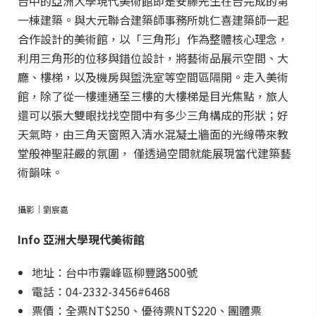
台中的亞洲大學現代美術館即是安藤先生在台完成的第
一棟建築。與大元聯合建築師事務所姚仁喜建築師一起
合作設計的美術館，以「三角形」作為整體核心理念，
利用三角形的位移與錯位設計，將藝術品展示空間、大
廳、樓梯，以及機房與盥洗室等空間區隔開。走入美術
館，除了從一樓連通至三樓的大樓梯是目光焦點，旅人
還可以張大雙眼找找空間中有多少三角構成的形狀；好
天氣時，由三角天窗照入清水混凝土牆面的光線帶來教
堂般神聖莊嚴的氛圍， 僅透過空間就能展現當代建築藝
術韻味。
攝影｜劉宸嘉
Info 亞洲大學現代美術館
地址：台中市霧峰區柳豐路500號
電話：04-2332-3456#6468
票價：全票NT$250、優待票NT$220、團體票