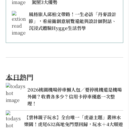
駕照3大優勢
風格旅人邱柏文帶路！一生必訪「丹麥設計
節」，看前衛創意展覽還能與設計師對話、
沉浸式體驗Hygge生活哲學
本日熱門
2026桃園機場停車懶人包／要停桃機還是機場
外圍？收費各多少？信用卡停車優惠一次整
理！
【雲林親子玩水】全台唯一「虎爺主題」叢林水
樂園！虎尾632高地免門票回歸，玩水＋4大順遊