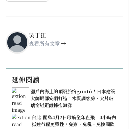
吳丁江
查看所有文章
延伸閱讀
瀨戶內海上的頂級旅宿guntû！日本建築
大師堀部安嗣打造，木質調客房、大片玻
璃窗近距離擁抱海洋
台北-關島4月2日啟航全年直飛！4小時內
抵達行程更彈性，免簽、免稅、免換國際