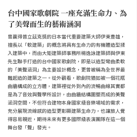
台中國家歌劇院 一座充滿生命力、為
了美聲而生的藝術涵洞
曾贏得普立茲克獎的日本當代重要建築大師伊東豊雄，
擅長以「軟建築」的概念將具有生命力的有機體造型揉
入建築中，而由大矩建築師事務所楊逸詠建築師與伊東
先生聯手打造的台中國家歌劇院，即是以造型彎曲柔軟
的「美聲涵洞」為主要設計概念，更曾被稱為全世界最
難起造的建築之一。從外觀看，歌劇院猶如被一個花瓶
曲牆構成的立方體，建築裡從外到內的流暢曲線其實都
是為了音效與聲學所設計，由曲牆結構圍塑而成的美聲
涵洞空間，不但符合建物本身國家級音樂場域的需求，
充分展現流線感的造型更彰顯建築生命力，也讓旅人覺
得容易親近，期待未來有更多國際級表演團隊在這一個
舞台發「聲」發光。