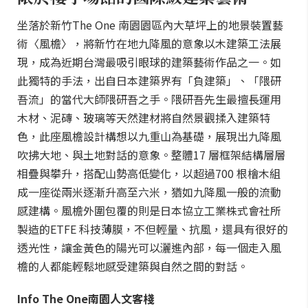
坐落於新竹The One 南園園區內大草坪上的地景裝置藝
術〈風檐〉，將新竹在地九降風的意象以木建築工法展
現，成為近期台灣最吸引眼球的建築藝術作品之一。如
此獨特的手法，出自日本建築界有「負建築」、「隈研
吾流」的當代大師隈研吾之手。隈研吾先生最擅長運用
木材、泥磚、玻璃等天然建材將自然景觀揉入建築特
色，此座風檐設計構想以九重山為基礎，展現出九降風
吹拂大地、與土地對話的意象。整體17 層框架結構層層
相疊與攀升，搭配山勢高低變化，以超過700 根檜木組
成一座從兩米逐漸升高至六米，猶如九降風一般的流動
感建構。風檐外圍包覆的則是日本協立工業株式會社所
製造的ETFE 科技薄膜，不但輕量、抗風，還具有很好的
透光性，讓金黃色的陽光可以灑進內部，每一個走入風
檐的人都能輕鬆地感受建築與自然之間的對話。
Info The One南園人文客棧