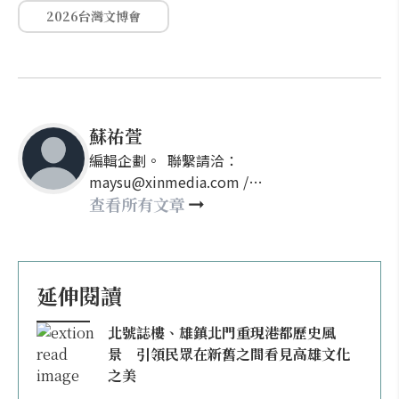
2026台灣文博會
蘇祐萱
編輯企劃。 聯繫請洽：
maysu@xinmedia.com /
may860527@gmail.com
查看所有文章
延伸閱讀
北號誌樓、雄鎮北門重現港都歷史風
景 引領民眾在新舊之間看見高雄文化
之美