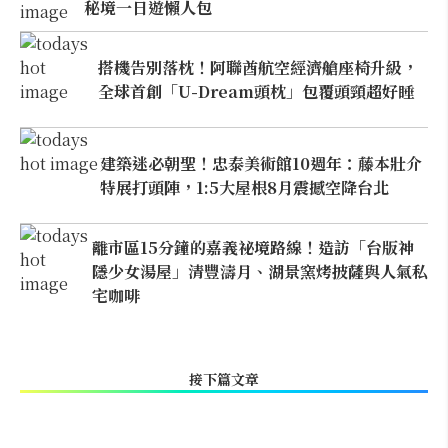
秘境一日遊懶人包
搭機告別落枕！阿聯酋航空經濟艙座椅升級，
全球首創「U-Dream頭枕」包覆頭頸超好睡
建築迷必朝聖！忠泰美術館10週年：藤本壯介
特展打頭陣，1:5大屋根8月震撼空降台北
離市區15分鐘的嘉義祕境路線！造訪「台版神
隱少女湯屋」清豐濤月、湖景窯烤披薩與人氣私
宅咖啡
接下篇文章