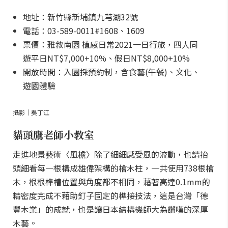
地址：新竹縣新埔鎮九芎湖32號
電話：03-589-0011#1608、1609
票價：雅敘南園 植感日常2021一日行旅，四人同
遊平日NT$7,000+10%、假日NT$8,000+10%
開放時間：入園採預約制，含食藝(午餐)、文化、
遊園體驗
攝影｜吳丁江
貓頭鷹老師小教室
走進地景藝術〈風檐〉除了細細感受風的流動，也請抬
頭細看每一根構成雄偉架構的檜木柱，一共使用738根檜
木，根根榫槽位置與角度都不相同，藉著高達0.1mm的
精密度完成不藉助釘子固定的榫接技法，這是台灣「德
豐木業」的成就，也是讓日本結構機師大為讚嘆的深厚
木藝。