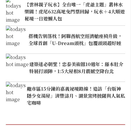
【雲林親子玩水】全台唯一「虎爺主題」叢林水
樂園！虎尾632高地免門票回歸，玩水＋4大順遊
秘境一日遊懶人包
搭機告別落枕！阿聯酋航空經濟艙座椅升級，
全球首創「U-Dream頭枕」包覆頭頸超好睡
建築迷必朝聖！忠泰美術館10週年：藤本壯介
特展打頭陣，1:5大屋根8月震撼空降台北
離市區15分鐘的嘉義祕境路線！造訪「台版神
隱少女湯屋」清豐濤月、湖景窯烤披薩與人氣私
宅咖啡