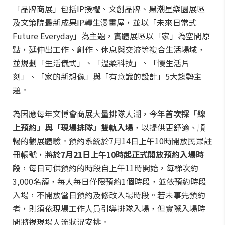
「品牌商展」包括IP授權、文創品牌、黑潮星樂園展區
及文策院最新成果IP轉生漫畫屋，並以「未來日常式
Future Everyday」為主題，實體展區以「家」為空間原
點，延伸出工作、創作、休息與交流等複合生活場域，
並規劃「生活儀式」、「溫柔科技」、「慢生活片
刻」、「家的新想像」與「有意識的設計」5大趨勢主
題。
為因應每年文博會商展大量排隊人潮，今年
首次採「線
上預約」與「現場排隊」雙軌入場
，以提供更舒適、順
暢的觀展體驗。預約系統於7月14日上午10時開放民眾註
冊帳號，將
於7月21日上午10時起正式開放預約入場時
段
，每日可供預約的時段自上午11時開始，每梯次約
3,000名額，每人每日僅限預約1個時段，並依預約時段
入場，不開放當日預約及修改入場時段。若未事先預約
者，則須依現場工作人員引導排隊入場，但實際入場時
間將視現場人流狀況安排。