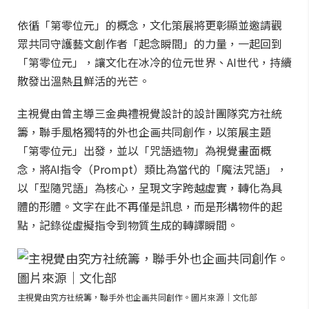
依循「第零位元」的概念，文化策展將更彰顯並邀請觀
眾共同守護藝文創作者「起念瞬間」的力量，一起回到
「第零位元」，讓文化在冰冷的位元世界、AI世代，持續
散發出溫熱且鮮活的光芒。
主視覺由曾主導三金典禮視覺設計的設計團隊究方社統
籌，聯手風格獨特的外也企画共同創作，以策展主題
「第零位元」出發，並以「咒語造物」為視覺畫面概
念，將AI指令（Prompt）類比為當代的「魔法咒語」，
以「型隨咒語」為核心，呈現文字跨越虛實，轉化為具
體的形體。文字在此不再僅是訊息，而是形構物件的起
點，記錄從虛擬指令到物質生成的轉譯瞬間。
主視覺由究方社統籌，聯手外也企画共同創作。圖片來源｜文化部