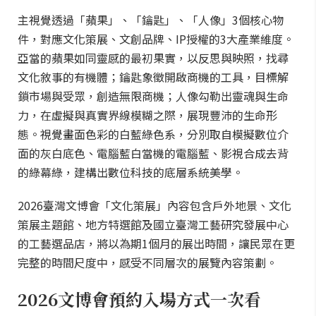
主視覺透過「蘋果」、「鑰匙」、「人像」3個核心物
件，對應文化策展、文創品牌、IP授權的3大產業維度。
亞當的蘋果如同靈感的最初果實，以反思與映照，找尋
文化敘事的有機體；鑰匙象徵開啟商機的工具，目標解
鎖市場與受眾，創造無限商機；人像勾勒出靈魂與生命
力，在虛擬與真實界線模糊之際，展現豐沛的生命形
態。視覺畫面色彩的白藍綠色系，分別取自模擬數位介
面的灰白底色、電腦藍白當機的電腦藍、影視合成去背
的綠幕綠，建構出數位科技的底層系統美學。
2026臺灣文博會「文化策展」內容包含戶外地景、文化
策展主題館、地方特選館及國立臺灣工藝研究發展中心
的工藝選品店，將以為期1個月的展出時間，讓民眾在更
完整的時間尺度中，感受不同層次的展覽內容策劃。
2026文博會預約入場方式一次看