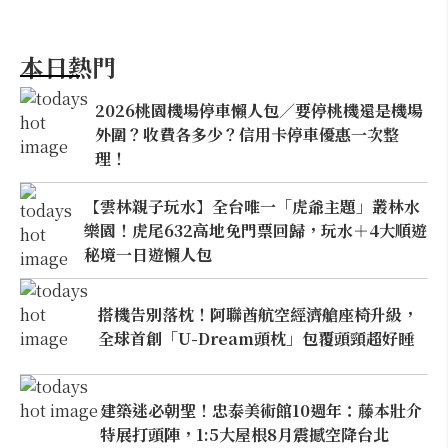
本日熱門
2026桃園機場停車懶人包／要停桃機還是機場
外圍？收費各多少？信用卡停車優惠一次整
理！
【雲林親子玩水】全台唯一「虎爺主題」叢林水
樂園！虎尾632高地免門票回歸，玩水＋4大順遊
秘境一日遊懶人包
搭機告別落枕！阿聯酋航空經濟艙座椅升級，
全球首創「U-Dream頭枕」包覆頭頸超好睡
建築迷必朝聖！忠泰美術館10週年：藤本壯介
特展打頭陣，1:5大屋根8月震撼空降台北