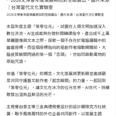
2026文博會年度策展將回到空總展出。圖片來源｜台灣當代文化實驗室
本屆年度主題「第零位元」，試圖在人類文明加速沒入
數位洪流，AI生成能夠在微秒間轉譯指令，產出成千上萬
華麗圖像與文本之際，探索一個不存在於電腦邏輯中的
幽靈座標，而這個座標指向的是創作者撥動開關前，大
腦皮質瞬間閃過的第一個「念頭」，亦如同啟動萬物的
原始咒語。
依循「第零位元」的概念，文化策展將更彰顯並邀請觀
眾共同守護藝文創作者「起念瞬間」的力量，一起回到
「第零位元」，讓文化在冰冷的位元世界、AI世代，持續
散發出溫熱且鮮活的光芒。
主視覺由曾主導三金典禮視覺設計的設計團隊究方社統
籌，聯手風格獨特的外也企画共同創作，以策展主題