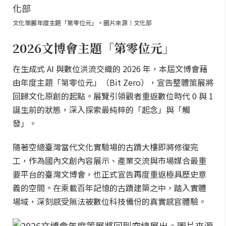
文化策展年度主題「第零位元」。圖片來源｜文化部
2026文博會主題「第零位元」
在生成式 AI 與數位洪流交織的 2026 年，本屆文博會藉
由年度主題「第零位元」（Bit Zero），宣告整體策展將
回歸文化原創的起點。展覽引領觀者重返數位時代 0 與 1
誕生前的狀態，深入探索最純粹的「起念」與「觸
發」。
隨著空總臺灣當代文化實驗場的古蹟大樓即將修復完
工，作為國內文創內容展示、產業交流與市場媒合最重
要平台的臺灣文博會，也正式宣告再度重返極具歷史意
義的空間。在乘載百年記憶的古蹟建築之中，踏入實體
場域，深刻感受無法被數位科技備份的真實感官體驗。