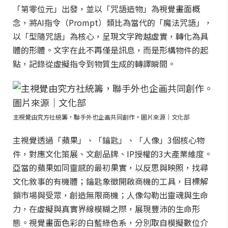
「第零位元」出發，並以「咒語造物」為視覺畫面概
念，將AI指令（Prompt）類比為當代的「魔法咒語」，
以「型隨咒語」為核心，呈現文字跨越虛實，轉化為具
體的形體。文字在此不再僅是訊息，而是形構物件的起
點，記錄從虛擬指令到物質生成的轉譯瞬間。
主視覺由究方社統籌，聯手外也企画共同創作。圖片來源｜文化部
主視覺透過「蘋果」、「鑰匙」、「人像」3個核心物
件，對應文化策展、文創品牌、IP授權的3大產業維度。
亞當的蘋果如同靈感的最初果實，以反思與映照，找尋
文化敘事的有機體；鑰匙象徵開啟商機的工具，目標解
鎖市場與受眾，創造無限商機；人像勾勒出靈魂與生命
力，在虛擬與真實界線模糊之際，展現豐沛的生命形
態。視覺畫面色彩的白藍綠色系，分別取自模擬數位介