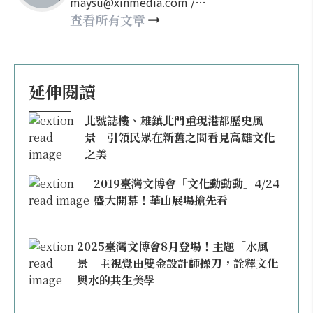
maysu@xinmedia.com /
may860527@gmail.com
查看所有文章
延伸閱讀
北號誌樓、雄鎮北門重現港都歷史風
景 引領民眾在新舊之間看見高雄文化
之美
2019臺灣文博會「文化動動動」4/24
盛大開幕！華山展場搶先看
2025臺灣文博會8月登場！主題「水風
景」主視覺由雙金設計師操刀，詮釋文化
與水的共生美學