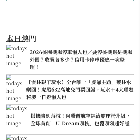
本日熱門
2026桃園機場停車懶人包／要停桃機還是機場
外圍？收費各多少？信用卡停車優惠一次整
理！
【雲林親子玩水】全台唯一「虎爺主題」叢林水
樂園！虎尾632高地免門票回歸，玩水＋4大順遊
秘境一日遊懶人包
搭機告別落枕！阿聯酋航空經濟艙座椅升級，
全球首創「U-Dream頭枕」包覆頭頸超好睡