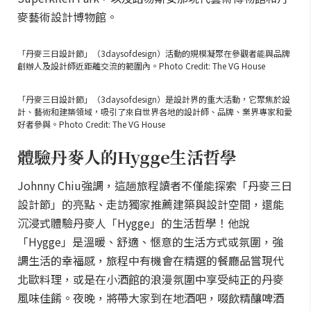
麥藝術設計博物館。
「丹麥三日設計節」（3daysofdesign）活動的規模凝聚在參觀者能與品牌
創辦人及設計師近距離交流的範圍內。Photo Credit: The VG House
「丹麥三日設計節」（3daysofdesign）是設計界的重大活動，它聚焦於設
計、藝術和建築領域，吸引了來自世界各地的設計師、品牌、業界專家和愛
好者參與。Photo Credit: The VG House
體驗丹麥人的Hygge生活哲學
Johnny Chiu強調，這趟旅程讀者不僅能探索「丹麥三日
設計節」的亮點、走訪獨家推薦建築與設計空間，還能
沉浸式體驗丹麥人「Hygge」的生活哲學！他說
「Hygge」是溫暖、舒適、愜意的生活方式或氛圍，強
調生活的幸福感，旅程中有機會在精選的餐廳品嘗現代
北歐料理，或是在小酒館的浪漫氛圍中享受純正的丹麥
風味佳餚。夜晚，將帶大家到在地酒吧，啜飲精釀啤酒