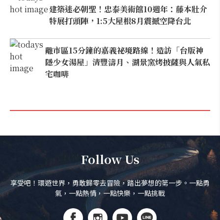
建築迷必朝聖！忠泰美術館10週年：藤本壯介
特展打頭陣，1:5大屋根8月震撼空降台北
離市區15分鐘的嘉義祕境路線！造訪「台版神
隱少女湯屋」清豐濤月、湖景窯烤披薩與人氣私
宅咖啡
Follow Us
享受吧！環遊世界，勇敢歸零去冒險，踏出夢想的第一步。一點勇
氣，一點熱情，一點快樂，一點挑戰