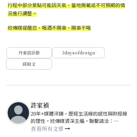
行程中部分景點可能因天氣、當地規範或不可預期的情
況進行調整。
欣傳媒提醒您，喝酒不開車、開車不喝
丹麥設計節
3daysofdesign
邱柏文
許家禎
20年+媒體淬鍊，歷經生活線的感性與財經線
的理性。欣傳媒資深主編。聯繫請洽：
nellyhsu@xinmedia.com
查看所有文章