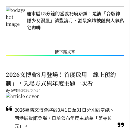
離市區15分鐘的嘉義祕境路線！造訪「台版神
隱少女湯屋」清豐濤月、湖景窯烤披薩與人氣私
宅咖啡
接下篇文章
2026文博會8月登場！首度啟用「線上預約
制」，入場方式與年度主題一次看
By
蘇祐萱
2026/07/14
2026臺灣文博會將於8月1日至31日分別於空總、
南港展覽館登場，日前公布年度主題為「第零位
元」。