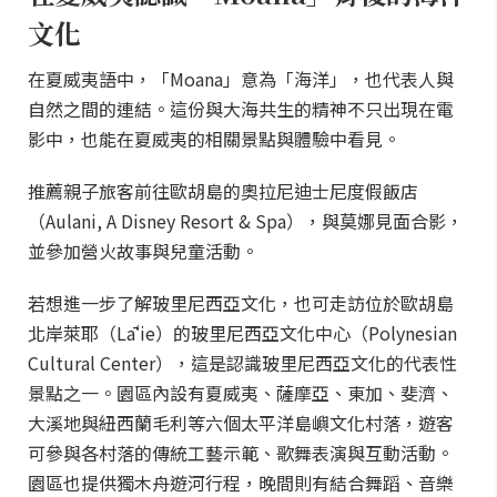
文化
在夏威夷語中，「Moana」意為「海洋」，也代表人與
自然之間的連結。這份與大海共生的精神不只出現在電
影中，也能在夏威夷的相關景點與體驗中看見。
推薦親子旅客前往歐胡島的奧拉尼迪士尼度假飯店
（Aulani, A Disney Resort & Spa），與莫娜見面合影，
並參加營火故事與兒童活動。
若想進一步了解玻里尼西亞文化，也可走訪位於歐胡島
北岸萊耶（Lāʻie）的玻里尼西亞文化中心（Polynesian
Cultural Center），這是認識玻里尼西亞文化的代表性
景點之一。園區內設有夏威夷、薩摩亞、東加、斐濟、
大溪地與紐西蘭毛利等六個太平洋島嶼文化村落，遊客
可參與各村落的傳統工藝示範、歌舞表演與互動活動。
園區也提供獨木舟遊河行程，晚間則有結合舞蹈、音樂