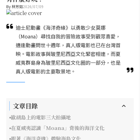
By
林芳如
2026/07/09
迪士尼動畫《海洋奇緣》以勇敢少女莫娜
（Moana）尋找自我的冒險故事受到觀眾喜愛，
適逢動畫問世十週年，真人版電影也已在台灣首
映。電影故事與玻里尼西亞文化緊密相連，而夏
威夷群島身為玻里尼西亞文化圈的一部分，也是
真人版電影的主要取景地。
文章目錄
歐胡島上的電影三大拍攝地
在夏威夷認識「Moana」背後的海洋文化
跟著《海洋奇緣》體驗海島文化