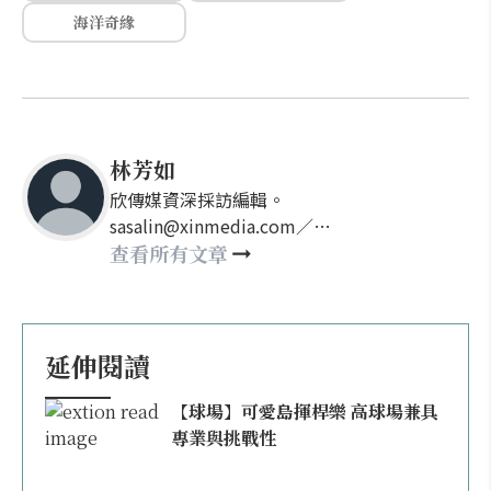
海洋奇緣
林芳如
欣傳媒資深採訪編輯。
sasalin@xinmedia.com／
happy21917@gmail.com
查看所有文章
延伸閱讀
【球場】可愛島揮桿樂 高球場兼具
專業與挑戰性