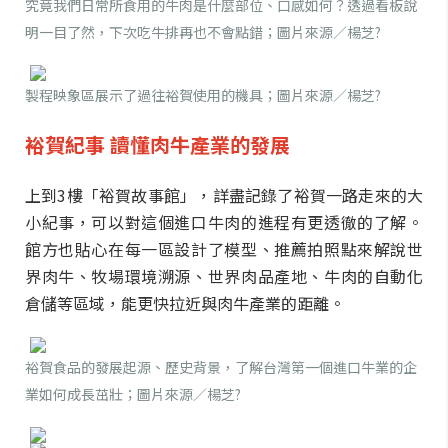
究竟我們日常所食用的牛肉是什麼部位、口感如何？透過看板說
明一目了然，下次吃牛排再也不會點錯；圖片來源／楊芝?
製程映象區展示了過往裕賀使用的機具；圖片來源／楊芝?
裕賀紀事
讀懂肉牛產業的發展
上到3樓「裕賀故事館」，詳盡記錄了裕賀一路走來的大
小紀事，可以對這個進口牛肉的進程有更透徹的了解。
館方也貼心在每一區設計了模型、推薦拍照點來解說世
界肉牛、牧場環境溯源、世界肉品產地、牛肉的自動化
倉儲等區域，能更快拉近與肉牛產業的距離。
裕賀食品的發展起源、歷史背景，了解台灣第一個進口牛業的企
業如何成長茁壯；圖片來源／楊芝?