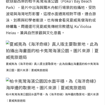
歐胡島西岸的柏卡夷灣海濱公園（Pōkaʻī Bay Beach
Park），是片中出海與獨木舟航行場景的拍攝地，受防
波堤與海灣地形影響，這裡水面通常相對平穩，適合游
泳、划槳與初學者衝浪，也有機會看見夏威夷僧海豹或
綠蠵龜。周邊還可見夏威夷傳統宗教遺址 Kuʻilioloa
Heiau，兼具自然景觀與文化意義。
夏威夷為《海洋奇緣》真人版主要取景地，此為拍攝出海畫面的柏卡夷灣海
濱公園。圖片來源｜夏威夷旅遊局
柏卡夷灣海濱公園因水面平穩，為《海洋奇緣》海岸邊的取景地。圖片來源
｜夏威夷旅遊局