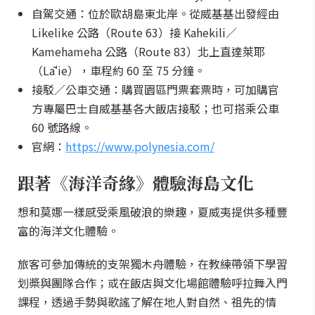
自駕交通：位於歐胡島東北岸。從威基基出發經由
Likelike 公路（Route 63）接 Kahekili／
Kamehameha 公路（Route 83）北上直達萊耶
（Lāʻie），車程約 60 至 75 分鐘。
接駁／公車交通：購買園區門票套票時，可加購官
方專屬巴士自威基基各大飯店接駁；也可搭乘公車
60 號路線。
官網：
https://www.polynesia.com/
跟著《海洋奇緣》體驗海島文化
想和莫娜一樣感受乘風破浪的樂趣，夏威夷提供多種豐
富的海洋文化體驗。
旅客可參加傳統的支架獨木舟體驗，在教練帶領下學習
划槳與團隊合作；或在飯店與文化場館體驗呼拉舞入門
課程，透過手勢與歌謠了解在地人對自然、祖先的情