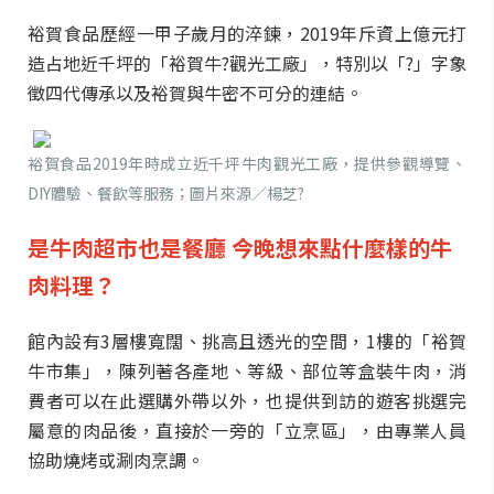
裕賀食品歷經一甲子歲月的淬鍊，2019年斥資上億元打
造占地近千坪的「裕賀牛?觀光工廠」，特別以「?」字象
徵四代傳承以及裕賀與牛密不可分的連結。
裕賀食品2019年時成立近千坪牛肉觀光工廠，提供參觀導覽、
DIY體驗、餐飲等服務；圖片來源／楊芝?
是牛肉超市也是餐廳
今晚想來點什麼樣的牛
肉料理？
館內設有3層樓寬闊、挑高且透光的空間，1樓的「裕賀
牛市集」，陳列著各產地、等級、部位等盒裝牛肉，消
費者可以在此選購外帶以外，也提供到訪的遊客挑選完
屬意的肉品後，直接於一旁的「立烹區」，由專業人員
協助燒烤或涮肉烹調。