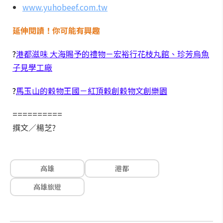
www.yuhobeef.com.tw
延伸閱讀！你可能有興趣
?
港都滋味 大海賜予的禮物－宏裕行花枝丸館、珍芳烏魚
子見學工廠
?
馬玉山的穀物王國－紅頂穀創穀物文創樂園
==========
撰文／楊芝?
高雄
港都
高雄旅遊