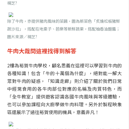
楊芝?
除了牛肉，亦提供豬肉風味的菜餚，圖為新菜色「炙燒松板豬鮮
蔬沙拉」，搭配在地棗子、芭樂等新鮮蔬果，搭配柚香油醋醬
；
圖片來源／楊芝?
牛肉大哉問這裡找得到解答
2樓為裕賀牛肉學校，顧名思義在這裡可以學習到牛肉的
各種知識！包含「牛的十萬個為什麼」，絕對能一解大
眾對牛肉的疑惑，「知識走廊」則介紹了關於我們日常
中經常食用的各牛肉部位對應的名稱及肉質特色，而
「全牛教室」提供遊客認識各國牛肉風味與等級體驗，
也可以參加課程向大廚學做牛肉料理。另外於製程映象
區還展示了過往裕賀使用的機具，意義非凡！