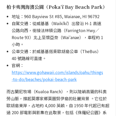
柏卡夷灣海濱公園（Pōkaʻī Bay Beach Park）
地址：960 Bayview St #85, Waianae, HI 96792
自駕交通：從威基基（Waikīkī）出發沿 H-1 高速
公路向西，銜接法林頓公路（Farrington Hwy／
Route 93）北上至懷亞奈（Waiʻanae），車程約 1
小時。
公車交通：於威基基搭乘歐胡島公車（TheBus）
40 號路線可直達。
官網：
https://www.gohawaii.com/islands/oahu/things
-to-do/beaches/pokai-beach-park
而古蘭尼牧場（Kualoa Ranch），則以陡峭高聳的科奧
勞山脈，撐起莫娜家鄉莫圖努伊島的壯麗背景 。它位於
歐胡島東岸，占地約 4,000 英畝，自 1950 年代起已有超
過 200 部電影與影集在此取景，包括《侏羅紀公園》系