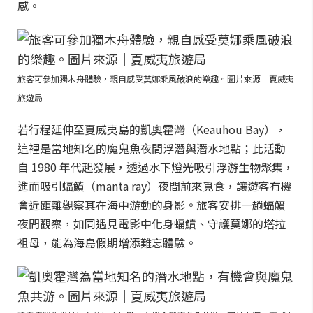
感。
旅客可參加獨木舟體驗，親自感受莫娜乘風破浪的樂趣。圖片來源｜夏威夷
旅遊局
若行程延伸至夏威夷島的凱奧霍灣（Keauhou Bay），
這裡是當地知名的魔鬼魚夜間浮潛與潛水地點；此活動
自 1980 年代起發展，透過水下燈光吸引浮游生物聚集，
進而吸引蝠鱝（manta ray）夜間前來覓食，讓遊客有機
會近距離觀察其在海中游動的身影。旅客安排一趟蝠鱝
夜間觀察，如同遇見電影中化身蝠鱝、守護莫娜的塔拉
祖母，能為海島假期增添難忘體驗。