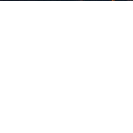
版權所有，未經許可，不許轉載
© 欣傳媒股份有限公司 XinMedia Co., Ltd.
台灣台北市 114 內湖區石潭路 151 號
All Rights Reserved.