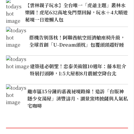
【雲林親子玩水】全台唯一「虎爺主題」叢林水
樂園！虎尾632高地免門票回歸，玩水＋4大順遊
秘境一日遊懶人包
搭機告別落枕！阿聯酋航空經濟艙座椅升級，
全球首創「U-Dream頭枕」包覆頭頸超好睡
建築迷必朝聖！忠泰美術館10週年：藤本壯介
特展打頭陣，1:5大屋根8月震撼空降台北
離市區15分鐘的嘉義祕境路線！造訪「台版神
隱少女湯屋」清豐濤月、湖景窯烤披薩與人氣私
宅咖啡