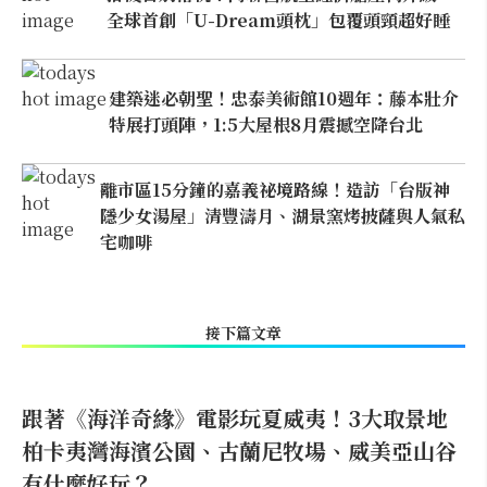
全球首創「U-Dream頭枕」包覆頭頸超好睡
建築迷必朝聖！忠泰美術館10週年：藤本壯介
特展打頭陣，1:5大屋根8月震撼空降台北
離市區15分鐘的嘉義祕境路線！造訪「台版神
隱少女湯屋」清豐濤月、湖景窯烤披薩與人氣私
宅咖啡
接下篇文章
跟著《海洋奇緣》電影玩夏威夷！3大取景地
柏卡夷灣海濱公園、古蘭尼牧場、威美亞山谷
有什麼好玩？