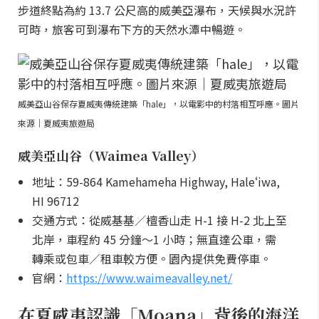
步道終點為約 13.7 公尺高的威美亞瀑布，天候與水況許
可時，旅客可到瀑布下方的天然水潭中暢遊。
威美亞山谷保存夏威夷傳統建築「hale」，以電影中的村落相互呼應。圖片
來源｜夏威夷旅遊局
威美亞山谷（Waimea Valley）
地址：59-864 Kamehameha Highway, Haleʻiwa,
HI 96712
交通方式：從威基基／檀香山走 H-1 接 H-2 北上至
北岸，車程約 45 分鐘～1 小時；無直達公車，需
轉乘或包車／租車較方便。園內提供免費停車。
官網：
https://www.waimeavalley.net/
在夏威夷認識「Moana」背後的海洋