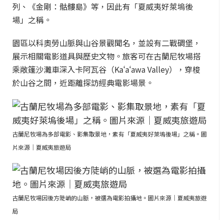
列、《金剛：骷髏島》等，因此有「夏威夷好萊塢後
場」之稱。
園區以科奧勞山脈與山谷景觀聞名，並設有二戰碉堡，
展示相關電影道具與歷史文物。旅客可在古蘭尼牧場搭
乘敞篷沙灘車深入卡阿瓦谷（Kaʻaʻawa Valley），穿梭
於山谷之間，近距離探訪經典電影場景。
古蘭尼牧場為多部電影、影集取景地，素有「夏威夷好萊塢後場」之稱。圖
片來源｜夏威夷旅遊局
古蘭尼牧場因後方陡峭的山脈，被選為電影拍攝地。圖片來源｜夏威夷旅遊
局