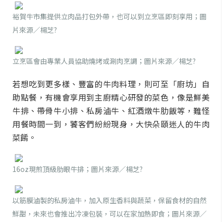
裕賀牛市集提供立肉品打包外帶，也可以到立烹區即刻享用；圖
片來源／楊芝?
立烹區會由專業人員協助燒烤或涮肉烹調；圖片來源／楊芝?
若想吃到更多樣、豐富的牛肉料理，則可至「廚坊」自
助點餐，有機會享用到主廚精心研發的菜色，像是鮮美
牛排、帶骨牛小排、私房滷牛、紅酒燉牛肋飯等，難怪
用餐時間一到，饕客們紛紛現身，大快朵頤迷人的牛肉
菜餚。
16oz現煎頂級肋眼牛排；圖片來源／楊芝?
以筋膜滷製的私房滷牛，加入原生香料與蔬菜，保留食材的自然
鮮甜，未來也會推出冷凍包裝，可以在家加熱即食；圖片來源／