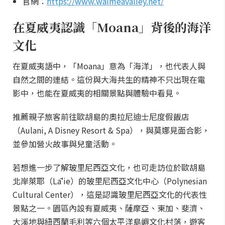
官網：
https://www.waimeavalley.net/
在夏威夷認識「Moana」背後的海洋
文化
在夏威夷語中，「Moana」意為「海洋」，也代表人與
自然之間的連結。這份與大海共生的精神不只出現在電
影中，也能在夏威夷的相關景點與體驗中看見。
推薦親子旅客前往歐胡島的奧拉尼迪士尼度假飯店
（Aulani, A Disney Resort & Spa），與莫娜見面合影，
並參加營火故事與兒童活動。
若想進一步了解玻里尼西亞文化，也可走訪位於歐胡島
北岸萊耶（Lāʻie）的玻里尼西亞文化中心（Polynesian
Cultural Center），這是認識玻里尼西亞文化的代表性
景點之一。園區內設有夏威夷、薩摩亞、東加、斐濟、
大溪地與紐西蘭毛利等六個太平洋島嶼文化村落，遊客