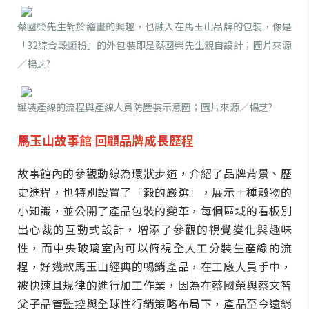
蔡國榮先生對於繪畫的興趣，也融入在馬玉山品牌的包裝，像是
「32綜合穀類粉」的外包裝即是蔡國榮先生親自設計；圖片來源
／楊芝?
罐裝產線的流程與產線人員防塵裝示意圖；圖片來源／楊芝?
馬玉山故事館 回顧品牌成長歷程
故事館內的參觀動線為環狀步道，介紹了品牌背景、歷
史進程，也特別設置了「穀的嚴選」，展示十種穀物的
小知識，並公開了產品包裝的變革，每個區域的看板別
出心裁的互動式設計，增添了參觀的視覺變化與趣味
性，而中央玻璃室內可以俯視全人工分裝生產線的流
程，好幾款馬玉山經典的暢銷產品，在工廠人員手中，
被快速且規律的進行加工作業，因為在蔡國榮與蔡文智
父子品管監控與全球性行銷策略布局下，產品至今遠銷