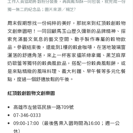
工作人員協助將穀粉分裝後，再與鳳梨酥一同包裝，就完成一份
獨一無二的紀念品；圖片來源／楊芝?
周末假期想找一份純粹的美好，那就來到紅頂穀創穀物
文創樂園吧！一同回顧馬玉山歷久彌新的品牌精神、探
索充滿藝文氣息的藝文空間、動手製作專屬的穀物飲
品。參觀結束後，還能到1樓的穀倉咖啡，在落地玻璃窗
灑落的舒適角落，來上一杯客家擂茶綠拿鐵、黑芝麻厚
奶歐蕾等獨特的穀典風飲品，搭配一份穀典風鬆餅，或
是來點精緻的風味料理、義大利麵、早午餐等多元化餐
點，度過一個舒適放鬆的午後。
紅頂穀創穀物文創樂園
高雄市左營區民族一路709號
07-346-0333
09:00-17:00（最後售票入園時間為16:00；週一公
休）