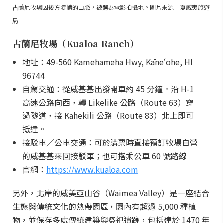
古蘭尼牧場因後方陡峭的山脈，被選為電影拍攝地。圖片來源｜夏威夷旅遊
局
古蘭尼牧場（Kualoa Ranch）
地址：49-560 Kamehameha Hwy, Kāneʻohe, HI
96744
自駕交通：從威基基出發開車約 45 分鐘。沿 H-1
高速公路向西，轉 Likelike 公路（Route 63）穿
過隧道，接 Kahekili 公路（Route 83）北上即可
抵達。
接駁車／公車交通：可於購票時直接預訂牧場自營
的威基基來回接駁車；也可搭乘公車 60 號路線
官網：
https://www.kualoa.com
另外，北岸的威美亞山谷（Waimea Valley）是一座結合
生態與傳統文化的熱帶園區，園內有超過 5,000 種植
物，並保存多處傳統建築與祭祀遺跡，包括建於 1470 年