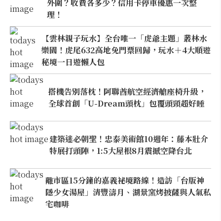
外圍？收費各多少？信用卡停車優惠一次整
理！
【雲林親子玩水】全台唯一「虎爺主題」叢林水
樂園！虎尾632高地免門票回歸，玩水＋4大順遊
秘境一日遊懶人包
搭機告別落枕！阿聯酋航空經濟艙座椅升級，
全球首創「U-Dream頭枕」包覆頭頸超好睡
建築迷必朝聖！忠泰美術館10週年：藤本壯介
特展打頭陣，1:5大屋根8月震撼空降台北
離市區15分鐘的嘉義祕境路線！造訪「台版神
隱少女湯屋」清豐濤月、湖景窯烤披薩與人氣私
宅咖啡