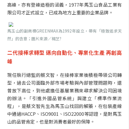
高峰，亦有登峰造極的涵義，1977年馬玉山食品工業有
限公司才正式設立，已成為地方上重要的企業品牌。
馬玉山的副商標GREENMAX為1992年設立，帶有「極致追求天
然」的含意；圖片來源／楊芝?
二代接棒求轉型
邁向自動化、專業化生產
再創高
峰
現任執行總監的蔡文智，在接棒家業後積極帶領公司轉
型，過去公司面臨外部市場考驗與內部管理問題時，還
曾放下高位，到他處擔任基層業務來尋求解決公司困境
的辦法。「引進外國品管系統」與建立「標準作業流
程」，是蔡文智先生為馬玉山找回的解藥，在包裝產線
中通過HACCP、ISO9001、ISO22000等認證，是對馬玉
山的品管肯定，也是對消費者最好的保障。