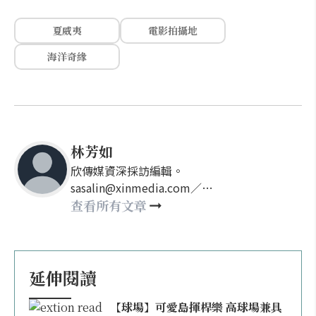
夏威夷
電影拍攝地
海洋奇緣
林芳如
欣傳媒資深採訪編輯。
sasalin@xinmedia.com／
happy21917@gmail.com
查看所有文章
延伸閱讀
【球場】可愛島揮桿樂 高球場兼具