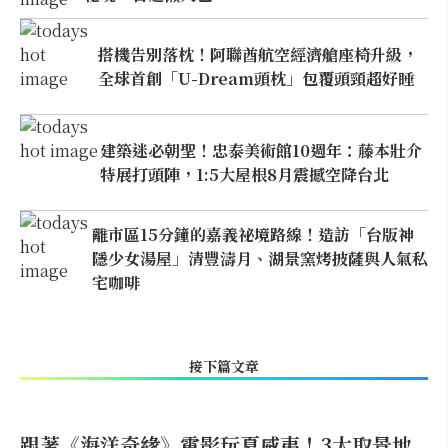
搭機告別落枕！阿聯酋航空經濟艙座椅升級，
全球首創「U-Dream頭枕」包覆頭頸超好睡
建築迷必朝聖！忠泰美術館10週年：藤本壯介
特展打頭陣，1:5大屋根8月震撼空降台北
離市區15分鐘的嘉義祕境路線！造訪「台版神
隱少女湯屋」清豐濤月、湖景窯烤披薩與人氣私
宅咖啡
接下篇文章
跟著《海洋奇緣》電影玩夏威夷！3大取景地