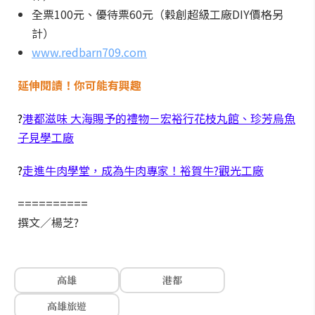
全票100元、優待票60元（穀創超級工廠DIY價格另
計）
www.redbarn709.com
延伸閱讀！你可能有興趣
?
港都滋味 大海賜予的禮物－宏裕行花枝丸館、珍芳烏魚
子見學工廠
?
走進牛肉學堂，成為牛肉專家！裕賀牛?觀光工廠
==========
撰文／楊芝?
高雄
港都
高雄旅遊