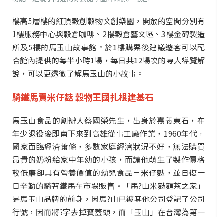
樓高5層樓的紅頂穀創穀物文創樂園，開放的空間分別有
1樓服務中心與穀倉咖啡、2樓穀倉藝文區、3樓金磚製造
所及5樓的馬玉山故事館。於1樓購票後建議遊客可以配
合館內提供的每半小時1場，每日共12場次的專人導覽解
說，可以更透徹了解馬玉山的小故事。
騎鐵馬賣米仔麩
穀物王國扎根建基石
馬玉山食品的創辦人蔡國榮先生，出身於嘉義東石，在
年少退役後即南下來到高雄從事工廠作業，1960年代，
國家面臨經濟蕭條，多數家庭經濟狀況不好，無法購買
昂貴的奶粉給家中年幼的小孩，而讓他萌生了製作價格
較低廉卻具有營養價值的幼兒食品－米仔麩，並日復一
日辛勤的騎著鐵馬在市場販售。「馬?山米麩麵茶之家」
是馬玉山品牌的前身，因馬?山已被其他公司登記了公司
行號，因而將?字去掉寶蓋頭，而「玉山」在台灣為第一