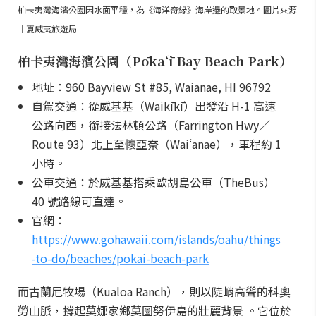
柏卡夷灣海濱公園因水面平穩，為《海洋奇緣》海岸邊的取景地。圖片來源
｜夏威夷旅遊局
柏卡夷灣海濱公園（Pōkaʻī Bay Beach Park）
地址：960 Bayview St #85, Waianae, HI 96792
自駕交通：從威基基（Waikīkī）出發沿 H-1 高速
公路向西，銜接法林頓公路（Farrington Hwy／
Route 93）北上至懷亞奈（Waiʻanae），車程約 1
小時。
公車交通：於威基基搭乘歐胡島公車（TheBus）
40 號路線可直達。
官網：
https://www.gohawaii.com/islands/oahu/things
-to-do/beaches/pokai-beach-park
而古蘭尼牧場（Kualoa Ranch），則以陡峭高聳的科奧
勞山脈，撐起莫娜家鄉莫圖努伊島的壯麗背景 。它位於