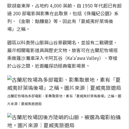
歐胡島東岸，占地約 4,000 英畝，自 1950 年代起已有超
過 200 部電影與影集在此取景，包括《侏羅紀公園》系
列、《金剛：骷髏島》等，因此有「夏威夷好萊塢後
場」之稱。
園區以科奧勞山脈與山谷景觀聞名，並設有二戰碉堡，
展示相關電影道具與歷史文物。旅客可在古蘭尼牧場搭
乘敞篷沙灘車深入卡阿瓦谷（Kaʻaʻawa Valley），穿梭
於山谷之間，近距離探訪經典電影場景。
古蘭尼牧場為多部電影、影集取景地，素有「夏威夷好萊塢後場」之稱。圖
片來源｜夏威夷旅遊局