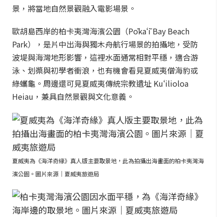
景，將當地自然景觀融入電影場景。
歐胡島西岸的柏卡夷灣海濱公園（Pōkaʻī Bay Beach
Park），是片中出海與獨木舟航行場景的拍攝地，受防
波堤與海灣地形影響，這裡水面通常相對平穩，適合游
泳、划槳與初學者衝浪，也有機會看見夏威夷僧海豹或
綠蠵龜。周邊還可見夏威夷傳統宗教遺址 Kuʻilioloa
Heiau，兼具自然景觀與文化意義。
夏威夷為《海洋奇緣》真人版主要取景地，此為拍攝出海畫面的柏卡夷灣海
濱公園。圖片來源｜夏威夷旅遊局