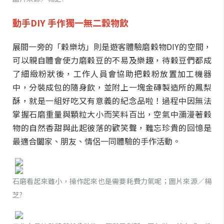
動手DIY 手作獨一無二穀物飲
展間一旁的「穀樂坊」則是遊客體驗磨穀物DIY的空間，
可以親自體會使力磨穀豆的不易及樂趣，待穀豆們都成
了細緻粉狀後，工作人員會協助把穀粉放置加工機器
中，分裝成包的隨身飲，並附上一塊金磚製造所的鳳梨
酥，就是一組好吃又有意義的紀念品啦！過程中因無法
掌握石磨重量與顆粒大小而笑料百出，空氣中瀰漫著穀
物的自然香甜與此起彼落的歡笑聲，難忘珍貴的回憶是
最適合闔家、朋友、情侶一同體驗的手作活動。
石磨看起來雖小，操作起來也是需要耗費力氣呢；圖片來源／楊
芝?