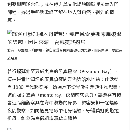
划槳與團隊合作；或在飯店與文化場館體驗呼拉舞入門
課程，透過手勢與歌謠了解在地人對自然、祖先的情
感。
旅客可參加獨木舟體驗，親自感受莫娜乘風破浪的樂趣。圖片來源｜夏威夷
旅遊局
若行程延伸至夏威夷島的凱奧霍灣（Keauhou Bay），
這裡是當地知名的魔鬼魚夜間浮潛與潛水地點；此活動
自 1980 年代起發展，透過水下燈光吸引浮游生物聚集，
進而吸引蝠鱝（manta ray）夜間前來覓食，讓遊客有機
會近距離觀察其在海中游動的身影。旅客安排一趟蝠鱝
夜間觀察，如同遇見電影中化身蝠鱝、守護莫娜的塔拉
祖母，能為海島假期增添難忘體驗。