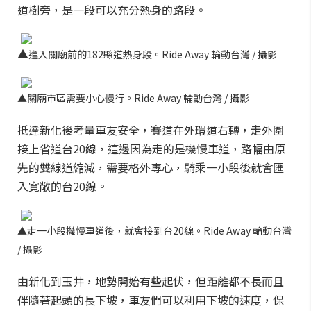
道樹旁，是一段可以充分熱身的路段。
▲
進入關廟前的182縣道熱身段。Ride Away 輪
動
台灣 / 攝影
▲關廟市區需要小心慢行。Ride Away 輪
動
台灣 / 攝影
抵達新化後考量車友安全，賽道在外環道右轉，走外圍
接上省道台20線，這邊因為走的是機慢車道，路幅由原
先的雙線道縮減，需要格外專心，騎乘一小段後就會匯
入寬敞的台20線。
▲
走一小段機慢車道後，就會接到台20線。Ride Away 輪
動
台灣
/ 攝影
由新化到玉井，地勢開始有些起伏，但距離都不長而且
伴隨著起頭的長下坡，車友們可以利用下坡的速度，保