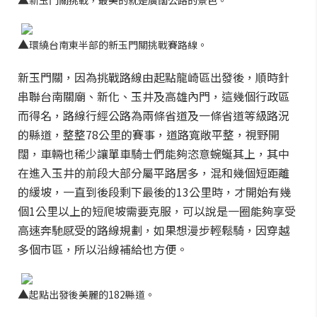
新玉門關挑戰，最美的就是廣闊公路的景色。
▲
環繞台南東半部的新玉門關挑戰賽路線。
新玉門關，因為挑戰路線由起點龍崎區出發後，順時針
串聯台南關廟、新化、玉井及高雄內門，這幾個行政區
而得名，路線行經公路為兩條省道及一條省道等級路況
的縣道，整整78公里的賽事，道路寬敞平整，視野開
闊，車輛也稀少讓單車騎士們能夠恣意蜿蜒其上，其中
在進入玉井的前段大部分屬平路居多，混和幾個短距離
的緩坡，一直到後段剩下最後的13公里時，才開始有幾
個1公里以上的短爬坡需要克服，可以說是一圈能夠享受
高速奔馳感受的路線規劃，如果想漫步輕鬆騎，因穿越
多個市區，所以沿線補給也方便。
▲
起點出發後美麗的182縣道。