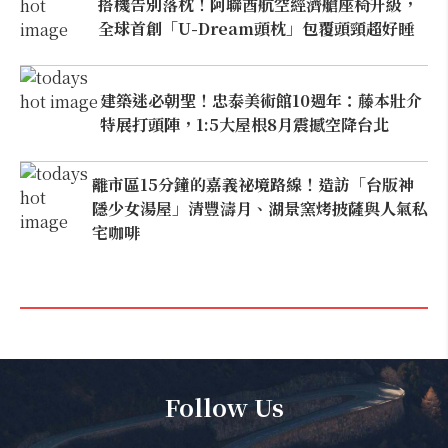
搭機告別落枕！阿聯酋航空經濟艙座椅升級，
全球首創「U-Dream頭枕」包覆頭頸超好睡
建築迷必朝聖！忠泰美術館10週年：藤本壯介
特展打頭陣，1:5大屋根8月震撼空降台北
離市區15分鐘的嘉義祕境路線！造訪「台版神
隱少女湯屋」清豐濤月、湖景窯烤披薩與人氣私
宅咖啡
Follow Us