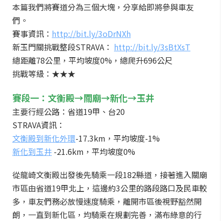
本篇我們將賽道分為三個大塊，分享給即將參與車友
們。
賽事資訊：
http://bit.ly/3oDrNXh
新玉門關挑戰整段STRAVA：
http://bit.ly/3sBtXsT
總距離78公里，平均坡度0%，總爬升696公尺
挑戰等級：★★★
賽段一：文衡殿→關廟→新化→玉井
主要行經公路：省道19甲、台20
STRAVA資訊：
文衡殿到新化外環
-17.3km，平均坡度-1%
新化到玉井
-21.6km，平均坡度0%
從龍崎文衡殿出發後先騎乘一段182縣道，接著進入關廟
市區由省道19甲北上，這邊約3公里的路段路口及民車較
多，車友們務必放慢速度騎乘，離開市區後視野豁然開
朗，一直到新化區，均騎乘在規劃完善，滿布綠意的行