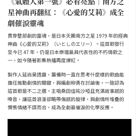
《氣體人第一號》必看亮點｜南方之
星神曲再翻紅：《心愛的艾莉》成全
劇催淚靈魂
貫穿整部劇的靈魂，是日本天團南方之星 1979 年的經典
神曲《心愛的艾莉》（いとしのエリー）。這首歌發行
至今已 47 年，仍是日本樂壇最具代表性的不朽情歌之
一，如今隨著影集熱播再度爆紅。
製作人延尚昊透露，籌備時一直在思考什麼樣的歌曲能
擔任推動劇情的關鍵，與編劇柳勇在討論後，一致認為
這首歌是不二之選。主唱桑田佳祐沙啞且充滿故事感的
嗓音，讓這首浪漫卻略帶傷感的旋律，與劇情所堆疊的
惆悵情緒不謀而合，成為全劇最催淚的化學反應。