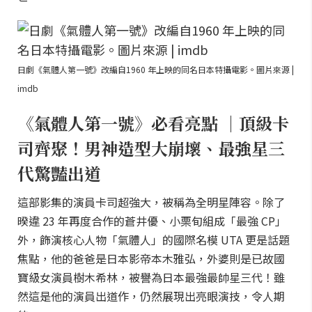
日劇《氣體人第一號》改編自1960 年上映的同名日本特攝電影。圖片來源 |
imdb
《氣體人第一號》必看亮點 ｜頂級卡
司齊聚！男神造型大崩壞、最強星三
代驚豔出道
這部影集的演員卡司超強大，被稱為全明星陣容。除了
暌違 23 年再度合作的蒼井優、小栗旬組成「最強 CP」
外，飾演核心人物「氣體人」的國際名模 UTA 更是話題
焦點，他的爸爸是日本影帝本木雅弘，外婆則是已故國
寶級女演員樹木希林，被譽為日本最強最帥星三代！雖
然這是他的演員出道作，仍然展現出亮眼演技，令人期