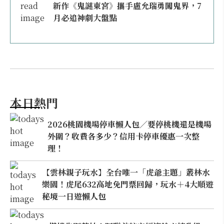
新作《鬼謎東宮》攜手盧允瑞勇闖鬼界，7
月必追神劇大盤點
本日熱門
2026桃園機場停車懶人包／要停桃機還是機場
外圍？收費各多少？信用卡停車優惠一次整
理！
【雲林親子玩水】全台唯一「虎爺主題」叢林水
樂園！虎尾632高地免門票回歸，玩水＋4大順遊
秘境一日遊懶人包