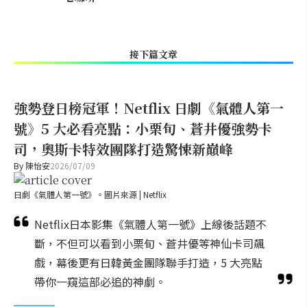
接下篇文章
強勢登日榜冠軍！Netflix 日劇《氣體人第一
號》5 大必看亮點：小栗旬、蒼井優強勢卡
司，奧斯卡特效團隊打造驚悚新巔峰
By
陳怡安
2026/07/09
日劇《氣體人第一號》。圖片來源 | Netflix
Netflix日本影集《氣體人第一號》上線後話題不
斷，不但可以看到小栗旬、蒼井優等神仙卡司飆
戲，幕後更有日韓黃金團隊聯手打造，5 大亮點
帶你一窺這部必追的神劇。