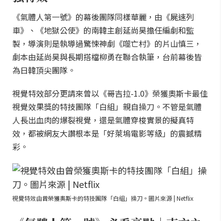
《氣體人第一號》的幕後團隊同樣華麗，由《屍速列
車》、《地獄公使》的南韓主創延尚昊擔任編劇和監
製，導演則是執導過驚悚神劇《噬亡村》的片山慎三，
劇本由延尚昊與長期搭檔柳勇在聯合執筆，台前幕後皆
為日韓頂尖團隊。
視覺特效部分更請來曾以《哥吉拉-1.0》榮獲奧斯卡最佳
視覺效果獎的特技團隊「白組」親自操刀。不管是氣體
人長出血肉的爆裂視覺，還是氣體穿梭實景的擬真特
效，都被網友大讚根本是「好萊塢電影等級」的震撼精
彩。
視覺特效由曾榮獲奧斯卡的特技團隊「白組」操刀。圖片來源 | Netflix