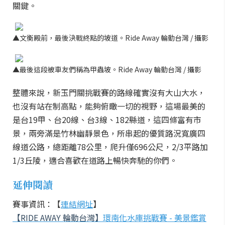
關鍵。
▲
文衡殿前，最後決戰終點的坡道。Ride Away 輪動台灣 / 攝影
▲最後這段被車友們稱為甲蟲坡。Ride Away 輪動台灣 / 攝影
整體來說，新玉門關挑戰賽的路線確實沒有大山大水，
也沒有站在制高點，能夠俯瞰一切的視野，這場最美的
是台19甲、台20線、台3線、182縣道，這四條富有市
景，兩旁滿是竹林幽靜景色，所串起的優質路況寬廣四
線道公路，總距離78公里，爬升僅696公尺，2/3平路加
1/3丘陵，適合喜歡在道路上暢快奔馳的你們。
延伸閱讀
賽事資訊：【
連結網址
】
【RIDE AWAY 輪動台灣】
環南化水庫挑戰賽 - 美景鑑賞