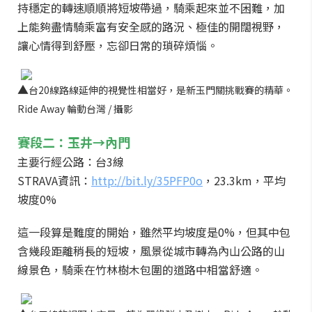
持穩定的轉速順順將短坡帶過，騎乘起來並不困難，加
上能夠盡情騎乘富有安全感的路況、極佳的開闊視野，
讓心情得到舒壓，忘卻日常的瑣碎煩惱。
▲
台20線路線延伸的視覺性相當好，是新玉門關挑戰賽的精華。
Ride Away 輪
動
台灣 / 攝影
賽段二：玉井→內門
主要行經公路：台3線
STRAVA資訊：
http://bit.ly/35PFP0o
，23.3km，平均
坡度0%
這一段算是難度的開始，雖然平均坡度是0%，但其中包
含幾段距離稍長的短坡，風景從城市轉為內山公路的山
線景色，騎乘在竹林樹木包圍的道路中相當舒適。