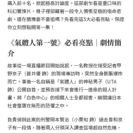
飆入前十名，掀起極高討論度。這部劇乍看是重口味的
科幻驚悚片，骨子裡卻藏著一段令人惆悵至極的宿命悲
劇。還在猶豫要不要追嗎？先看完這5大必看亮點，保證
你立刻想點開第一集！
《氣體人第一號》必看亮點｜劇情簡
介
故事從一場直播節目開始說起，一名教授在接受記者甲
野京子（蒼井優 飾）的現場專訪時，突然全身膨脹爆炸
而亡。事後一名自稱是「氣體人」的神秘男子（UTA
飾）公開自首，並預告接下來會進行一連串的殺人計
畫，將「白色中心」的相關人士全都殺害，瞬間讓日本
社會壟罩在無形的恐懼之中。
負責偵辦此案的刑警岡本賢治（小栗旬 飾）過去曾和京
子有一段情，隨著兩人分頭深入調查這場超自然危機，