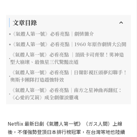
文章目錄
《氣體人第一號》必看亮點｜劇情簡介
《氣體人第一號》必看亮點｜1960 年原作劇情大公開
《氣體人第一號》必看亮點 ｜頂級卡司齊聚！男神造
型大崩壞、最強星三代驚豔出道
《氣體人第一號》必看亮點｜日韓影視巨頭夢幻聯手！
奧斯卡團隊打造超強特效
《氣體人第一號》必看亮點｜南方之星神曲再翻紅：
《心愛的艾莉》成全劇催淚靈魂
Netflix 最新日劇《氣體人第一號》（ガス人間）上線
後，不僅強勢登頂日本排行榜冠軍，在台灣等地也陸續