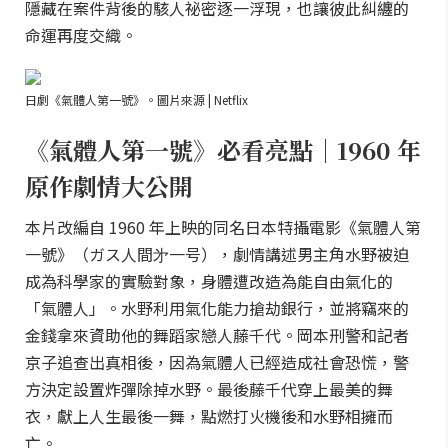
隱藏在案件背後的駭人祕密逐一浮現，也讓彼此糾纏的
命運再度交織。
日劇《氣體人第一號》。圖片來源 | Netflix
《氣體人第一號》必看亮點｜1960 年
原作劇情大公開
本片改編自 1960 年上映的同名日本特攝電影《氣體人第
一號》（ガス人間㐧一号），劇情講述男主角水野被迫
成為科學家的實驗對象，身體遭改造為能自由氣化的
「氣體人」。水野利用氣化能力搶劫銀行，並將竊來的
金錢拿來資助他的舞蹈家戀人藤千代。岡本刑警和記者
京子追查出真相後，因為氣體人已經造成社會恐慌，警
方決定設置炸彈除掉水野。最後藤千代穿上最美的舞
衣，獻上人生最後一舞，點燃打火機後和水野相擁而
亡。