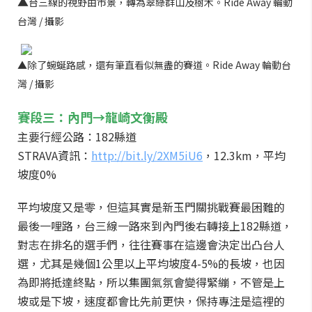
▲
台三線的視野由市景，轉為翠綠群山及樹木。Ride Away 輪
動
台灣 / 攝影
▲除了蜿蜒路感，還有筆直看似無盡的賽道。Ride Away 輪
動
台
灣 / 攝影
賽段三：內門→龍崎文衡殿
主要行經公路：182縣道
STRAVA資訊：
http://bit.ly/2XM5iU6
，12.3km，平均
坡度0%
平均坡度又是零，但這其實是新玉門關挑戰賽最困難的
最後一哩路，台三線一路來到內門後右轉接上182縣道，
對志在排名的選手們，往往賽事在這邊會決定出凸台人
選，尤其是幾個1公里以上平均坡度4-5%的長坡，也因
為即將抵達終點，所以集團氣氛會變得緊繃，不管是上
坡或是下坡，速度都會比先前更快，保持專注是這裡的