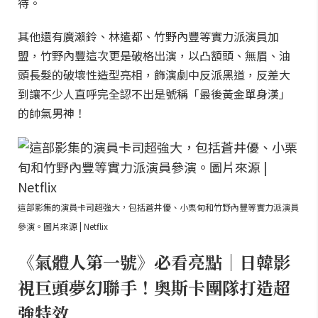
待。
其他還有廣瀨鈴、林遣都、竹野內豐等實力派演員加
盟，竹野內豐這次更是破格出演，以凸額頭、無眉、油
頭長髮的破壞性造型亮相，飾演劇中反派黑道，反差大
到讓不少人直呼完全認不出是號稱「最後黃金單身漢」
的帥氣男神！
這部影集的演員卡司超強大，包括蒼井優、小栗旬和竹野內豐等實力派演員
參演。圖片來源 | Netflix
《氣體人第一號》必看亮點｜日韓影
視巨頭夢幻聯手！奧斯卡團隊打造超
強特效