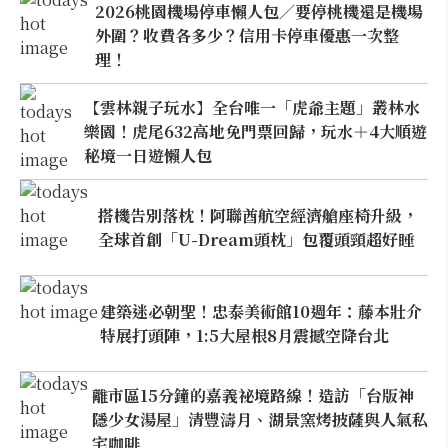
2026桃園機場停車懶人包／要停桃機還是機場
外圍？收費各多少？信用卡停車優惠一次整
理！
【雲林親子玩水】全台唯一「虎爺主題」叢林水
樂園！虎尾632高地免門票回歸，玩水＋4大順遊
秘境一日遊懶人包
搭機告別落枕！阿聯酋航空經濟艙座椅升級，
全球首創「U-Dream頭枕」包覆頭頸超好睡
建築迷必朝聖！忠泰美術館10週年：藤本壯介
特展打頭陣，1:5大屋根8月震撼空降台北
離市區15分鐘的嘉義祕境路線！造訪「台版神
隱少女湯屋」清豐濤月、湖景窯烤披薩與人氣私
宅咖啡