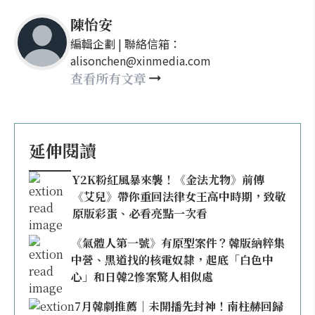
陳怡安
編輯企劃 | 聯絡信箱：
alisonchen@xinmedia.com
查看所有文章
延伸閱讀
Y2K粉紅風暴來襲！《金法尤物》前傳
《艾兒》帶你重回法律女王高中時期，致敬
原版彩蛋、必看亮點一次看
《氣體人第一號》有原型案件？韓版納粹集
中營、黑道找的核電奴隸，起底「白色中
心」和日韓2慘案驚人相似處
7月韓劇推薦｜未開播先封神！南柱赫回歸