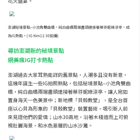
花火盛宴。
澎湖秘境景點–小池角雙曲橋，純白曲橋兩端盡頭連接著蒂芬妮綠涼亭，成
為IG熱點。( IG Kim12.30拍攝)
尋訪澎湖新的秘境景點
網美瘋IG打卡熱點
澎湖過去大家耳熟能詳的舊景點，人潮多且沒有新意，
這幾年誕生一些IG拍照熱點，包括秘境景點–小池角雙曲
橋，純白曲橋兩端盡頭連接著蒂芬妮綠涼亭，讓人宛如
置身海天一色美景中；新地標「貝殼教堂」，是全台首
座以心貝為形象的「貝殼教堂」裝置藝術，吸引新人前
來見證他們的愛情；山水30高地，沿著木棧道而上可俯
視壯麗海景，和水色漸層的山水沙灘。