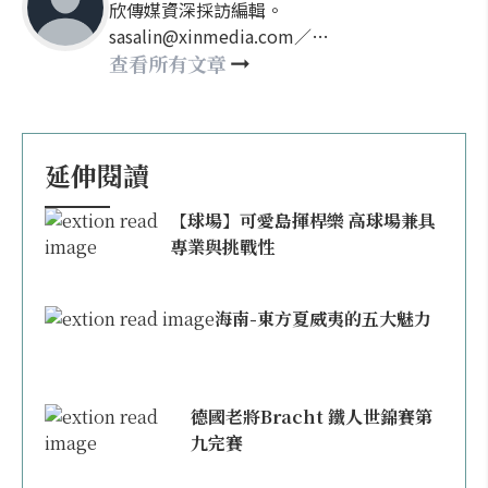
欣傳媒資深採訪編輯。
sasalin@xinmedia.com／
happy21917@gmail.com
查看所有文章
延伸閱讀
【球場】可愛島揮桿樂 高球場兼具
專業與挑戰性
海南-東方夏威夷的五大魅力
德國老將Bracht 鐵人世錦賽第
九完賽