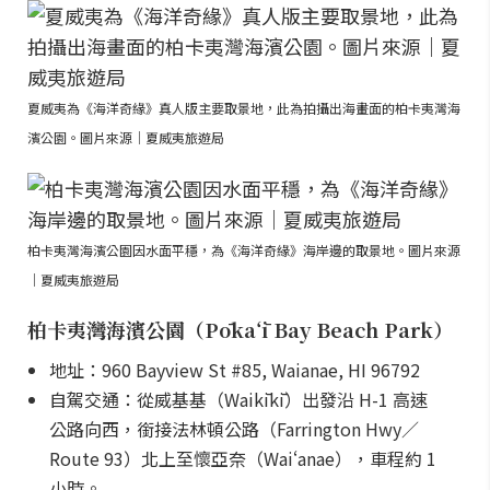
夏威夷為《海洋奇緣》真人版主要取景地，此為拍攝出海畫面的柏卡夷灣海
濱公園。圖片來源｜夏威夷旅遊局
柏卡夷灣海濱公園因水面平穩，為《海洋奇緣》海岸邊的取景地。圖片來源
｜夏威夷旅遊局
柏卡夷灣海濱公園（Pōkaʻī Bay Beach Park）
地址：960 Bayview St #85, Waianae, HI 96792
自駕交通：從威基基（Waikīkī）出發沿 H-1 高速
公路向西，銜接法林頓公路（Farrington Hwy／
Route 93）北上至懷亞奈（Waiʻanae），車程約 1
小時。