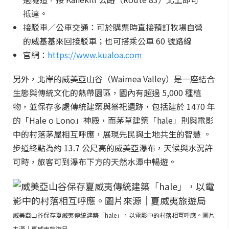
抵達。
接駁車／公車交通：可於購票時直接預訂牧場自營
的威基基來回接駁車；也可搭乘公車 60 號路線
官網：
https://www.kualoa.com
另外，北岸的威美亞山谷（Waimea Valley）是一座結合
生態與傳統文化的熱帶園區，園內有超過 5,000 種植
物，並保存多處傳統建築與祭祀遺跡，包括建於 1470 年
的「Hale o Lono」神殿，而茅草建築「hale」則與電影
中的村落茅屋相互呼應，展現先民與土地共生的智慧 。
步道終點為約 13.7 公尺高的威美亞瀑布，天候與水況許
可時，旅客可到瀑布下方的天然水潭中暢遊。
威美亞山谷保存夏威夷傳統建築「hale」，以電影中的村落相互呼應。圖片
來源｜夏威夷旅遊局