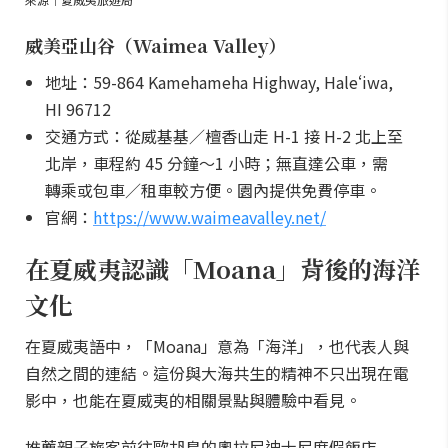
威美亞山谷（Waimea Valley）
地址：59-864 Kamehameha Highway, Haleʻiwa,
HI 96712
交通方式：從威基基／檀香山走 H-1 接 H-2 北上至
北岸，車程約 45 分鐘～1 小時；無直達公車，需
轉乘或包車／租車較方便。園內提供免費停車。
官網：
https://www.waimeavalley.net/
在夏威夷認識「Moana」背後的海洋
文化
在夏威夷語中，「Moana」意為「海洋」，也代表人與
自然之間的連結。這份與大海共生的精神不只出現在電
影中，也能在夏威夷的相關景點與體驗中看見。
推薦親子旅客前往歐胡島的奧拉尼迪士尼度假飯店