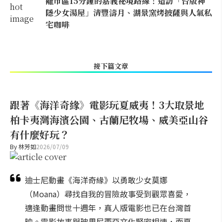
離市區15分鐘的嘉義祕境路線！造訪「台版神
隱少女湯屋」清豐濤月、湖景窯烤披薩與人氣私
宅咖啡
接下篇文章
跟著《海洋奇緣》電影玩夏威夷！3大取景地
柏卡夷灣海濱公園、古蘭尼牧場、威美亞山谷
有什麼好玩？
By
林芳如
2026/07/09
迪士尼動畫《海洋奇緣》以勇敢少女莫娜
（Moana）尋找自我的冒險故事受到觀眾喜愛，
適逢動畫問世十週年，真人版電影也已在台灣首
映。電影故事與玻里尼西亞文化緊密相連，而夏