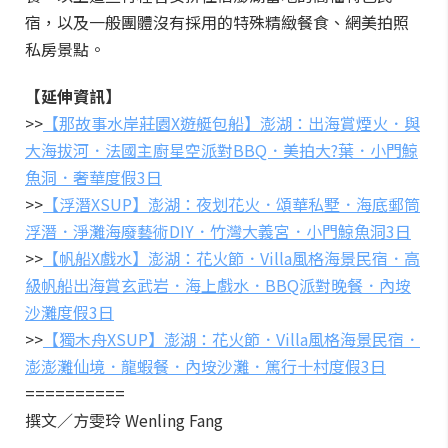
宿，以及一般團體沒有採用的特殊精緻餐食、網美拍照
私房景點。
【延伸資訊】
>>
【那故事水岸莊園X遊艇包船】澎湖：出海賞煙火．與
大海拔河．法國主廚星空派對BBQ．美拍大?葉．小門鯨
魚洞．奢華度假3日
>>
【浮潛XSUP】澎湖：夜划花火．頌華私墅．海底郵筒
浮潛．淨灘海廢藝術DIY．竹灣大義宮．小門鯨魚洞3日
>>
【帆船X戲水】澎湖：花火節．Villa風格海景民宿．高
級帆船出海賞玄武岩．海上戲水．BBQ派對晚餐．內垵
沙灘度假3日
>>
【獨木舟XSUP】澎湖：花火節．Villa風格海景民宿．
澎澎灘仙境．龍蝦餐．內垵沙灘．篤行十村度假3日
==========
撰文／方雯玲 Wenling Fang