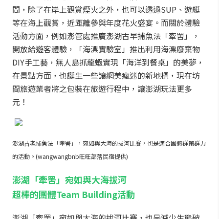
間，除了在岸上觀賞煙火之外，也可以透過SUP、遊艇
等在海上觀賞，近距離參與年度花火盛宴。而關於體驗
活動方面，例如澎管處推廣澎湖古早捕魚法「牽罟」，
開放給遊客體驗，「海漂實驗室」推出利用海漂廢棄物
DIY手工藝，無人島抓龍蝦實現「海洋到餐桌」的美夢，
在景點方面，也誕生一些讓網美瘋迷的新地標，現在坊
間旅遊業者將之包裝在旅遊行程中，讓澎湖玩法更多
元！
澎湖古老捕魚法「牽罟」，宛如與大海的拔河比賽，也是適合團體群策群力
的活動。(wangwangbnb旺旺部落民宿提供)
澎湖「牽罟」宛如與大海拔河
超棒的團體Team Building活動
澎湖「牽罟」宛如與大海的拔河比賽，也是減少生態破