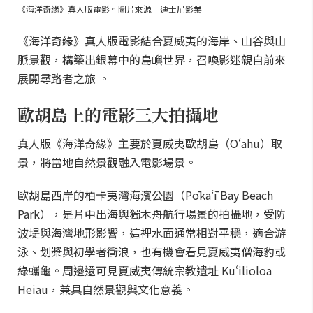
《海洋奇緣》真人版電影。圖片來源｜迪士尼影業
《海洋奇緣》真人版電影結合夏威夷的海岸、山谷與山
脈景觀，構築出銀幕中的島嶼世界，召喚影迷親自前來
展開尋路者之旅 。
歐胡島上的電影三大拍攝地
真人版《海洋奇緣》主要於夏威夷歐胡島（Oʻahu）取
景，將當地自然景觀融入電影場景。
歐胡島西岸的柏卡夷灣海濱公園（Pōkaʻī Bay Beach
Park），是片中出海與獨木舟航行場景的拍攝地，受防
波堤與海灣地形影響，這裡水面通常相對平穩，適合游
泳、划槳與初學者衝浪，也有機會看見夏威夷僧海豹或
綠蠵龜。周邊還可見夏威夷傳統宗教遺址 Kuʻilioloa
Heiau，兼具自然景觀與文化意義。