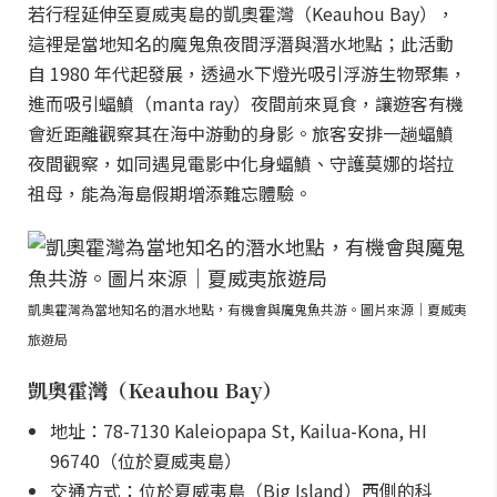
若行程延伸至夏威夷島的凱奧霍灣（Keauhou Bay），
這裡是當地知名的魔鬼魚夜間浮潛與潛水地點；此活動
自 1980 年代起發展，透過水下燈光吸引浮游生物聚集，
進而吸引蝠鱝（manta ray）夜間前來覓食，讓遊客有機
會近距離觀察其在海中游動的身影。旅客安排一趟蝠鱝
夜間觀察，如同遇見電影中化身蝠鱝、守護莫娜的塔拉
祖母，能為海島假期增添難忘體驗。
凱奧霍灣為當地知名的潛水地點，有機會與魔鬼魚共游。圖片來源｜夏威夷
旅遊局
凱奧霍灣（Keauhou Bay）
地址：78-7130 Kaleiopapa St, Kailua-Kona, HI
96740（位於夏威夷島）
交通方式：位於夏威夷島（Big Island）西側的科