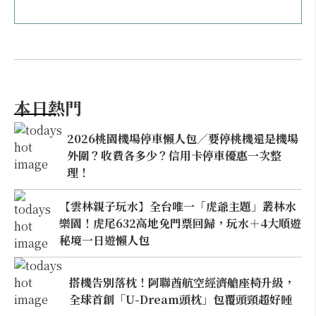
本日熱門
2026桃園機場停車懶人包／要停桃機還是機場
外圍？收費各多少？信用卡停車優惠一次整
理！
【雲林親子玩水】全台唯一「虎爺主題」叢林水
樂園！虎尾632高地免門票回歸，玩水＋4大順遊
秘境一日遊懶人包
搭機告別落枕！阿聯酋航空經濟艙座椅升級，
全球首創「U-Dream頭枕」包覆頭頸超好睡