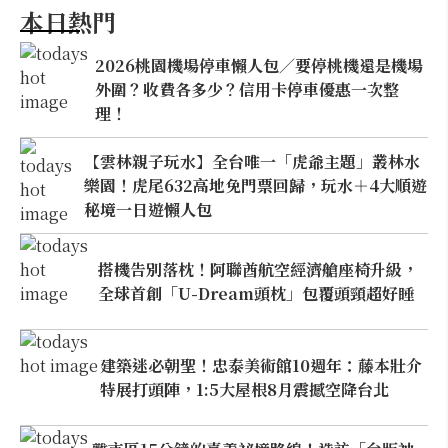
本日熱門
2026桃園機場停車懶人包／要停桃機還是機場
外圍？收費各多少？信用卡停車優惠一次整
理！
【雲林親子玩水】全台唯一「虎爺主題」叢林水
樂園！虎尾632高地免門票回歸，玩水＋4大順遊
秘境一日遊懶人包
搭機告別落枕！阿聯酋航空經濟艙座椅升級，
全球首創「U-Dream頭枕」包覆頭頸超好睡
建築迷必朝聖！忠泰美術館10週年：藤本壯介
特展打頭陣，1:5大屋根8月震撼空降台北