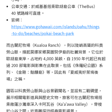
公車交通：於威基基搭乘歐胡島公車（TheBus）
40 號路線可直達。
官網：
https://www.gohawaii.com/islands/oahu/things
-to-do/beaches/pokai-beach-park
而古蘭尼牧場（Kualoa Ranch），則以陡峭高聳的科奧
勞山脈，撐起莫娜家鄉莫圖努伊島的壯麗背景 。它位於
歐胡島東岸，占地約 4,000 英畝，自 1950 年代起已有超
過 200 部電影與影集在此取景，包括《侏羅紀公園》系
列、《金剛：骷髏島》等，因此有「夏威夷好萊塢後
場」之稱。
園區以科奧勞山脈與山谷景觀聞名，並設有二戰碉堡，
展示相關電影道具與歷史文物。旅客可在古蘭尼牧場搭
乘敞篷沙灘車深入卡阿瓦谷（Kaʻaʻawa Valley），穿梭
於山谷之間，近距離探訪經典電影場景。