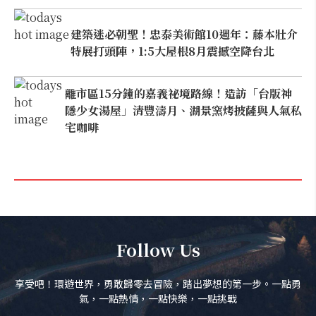
建築迷必朝聖！忠泰美術館10週年：藤本壯介
特展打頭陣，1:5大屋根8月震撼空降台北
離市區15分鐘的嘉義祕境路線！造訪「台版神
隱少女湯屋」清豐濤月、湖景窯烤披薩與人氣私
宅咖啡
Follow Us
享受吧！環遊世界，勇敢歸零去冒險，踏出夢想的第一步。一點勇
氣，一點熱情，一點快樂，一點挑戰