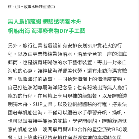
旅。(那。故事水岸莊園提供)
無人島抓龍蝦 體驗透明獨木舟
帆船出海 海漂廢棄物DIY手工藝
另外，旅行社業者還設計有安排夜划SUP賞花火的行
程，以及由專業教練帶領潛水，潛至全台第一座的海底
郵筒，也是復育珊瑚礁的水下藝術裝置，寄出一封來自
海底的心意，讓神秘海洋郵差代勞，還有走訪海漂實驗
室，認識海洋的故事，一同拾起海灘上的海漂廢棄物，
自己打造澎湖專屬海洋紀念品；也有秘境出海無人島抓
龍蝦的行程，在鳥嶼上享用現捕的龍蝦餐，以及體驗透
明獨木舟、SUP立槳；以及包帆船體驗的行程，搭乘法
國奢華帆船出海，不僅可以跟著水手學習升帆、操帆，
也可以試著接手船長的舵輪，學習開帆船，體驗舒適愜
意的帆船之旅，晚間享用與Villa合作的星空派對BBQ晚
餐。以上這些行程皆安排住宿澎湖當地的高檔特色民