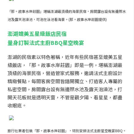
「那。故事水岸莊園」堪稱澎湖最頂級的海景民宿，房間露台設有無邊際水
池及露天泡澡池，可泡在泳池看海景。(那。故事水岸莊園提供)
澎湖媲美五星級飯店民宿
量身訂製法式主廚BBQ星空晚宴
澎湖的民宿素以特色著稱，近年有些民宿甚至媲美五星
級飯店，「那。故事水岸莊園」即是一例，堪稱澎湖最
頂級的海景民宿，營造管家式服務，邀請法式主廚設計
精緻餐點，每間客房空間皆錯開獨立、打造客人專屬的
私密空間，房間露台設有無邊際水池及露天泡澡池，打
開天花板就是透明天窗，不管是觀夕陽、看星星，都盡
收眼底。
旅行社業者包裝「那。故事水岸莊園」，特別安排法式主廚星空晚宴BBQ。