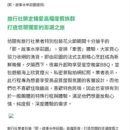
(那。故事水岸莊園提供)
旅行社鎖定鍾愛高檔度假族群
打造悠閒獨家的澎湖之旅
坊間有旅行社業者特別包裝花火節期間十分搶手的
「那。故事水岸莊園」，安排「牽罟」體驗，大家齊心
協力收網的漁貨，即由莊園的法式主廚精心烹飪成為新
鮮晚餐，夕陽西下、夜幕升起時享受星空晚宴BBQ，並
包遊艇海上欣賞煙火、私密景點拍網紅照。業者表示，
此行程專為想要享受高品質度假氛圍的客層設計，而他
們也不喜歡住宿飯店，喜歡特色民宿，因此也安排有別
於一般團體的特殊行程與體驗，滿足他們想要放鬆心
情、純度假、深度體驗的需求。
旅行社業者包裝「那。故事水岸莊園」高檔民宿，打造悠閒的澎湖度假之