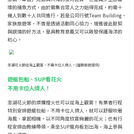
壞的捕魚方式，由於需集合眾人之力始得完成，約需十
幾人到數十人共同進行，若是公司行號Team Building、
家族旅遊等，不啻是透過活動同心協力、增進彼此默契
與感情的好方法，是具教育意義又可以啟發保護海洋的
初心。
澎湖花火節從海上觀賞，不需卡位人擠人。(雄獅旅遊提供)
遊艇包船、SUP看花火
不用卡位人擠人！
澎湖花火節的燦爛煙火也可以從海上觀賞！有業者行程
特別安排遊艇包船，不用卡位人擠人，就可以舒服吹著
海風、拿起相機，以不同角度欣賞絢麗的花火；也有行
程安排由教練帶領，乘坐SUP龍舟板划出海，海上參與