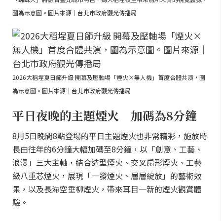
圖為示意圖。圖片來源｜台北市政府觀光傳播局
2026大稻埕夏日節升級 開幕及壓軸場「煙火×無人機」首度合體共演，圖
為示意圖。圖片來源｜台北市政府觀光傳播局
平日夜晚的主題煙火 加碼為8分鐘
8月5日晚間8點登場的平日主題煙火也非常精彩，施放時
長由往年的6分鐘大幅加碼至8分鐘，以「創意、工藝、
浪漫」三大主軸，結合造型煙火、交叉扇形煙火、工藝
級八重芯煙火，展現「一發煙火、層層綻放」的藝術效
果，以及長滯空垂柳煙火，帶來耳目一新的煙火觀賞體
驗。