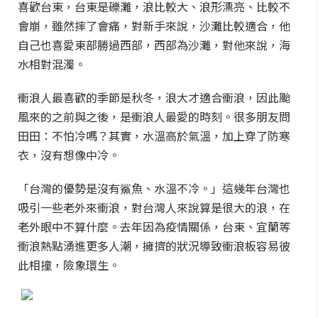
喜歡台東，台東是礫灘，浪比較大、浪形漂亮、比較不
會崩，雖然摔了會痛，對新手來說，沙灘比較適合，他
自己也喜愛東部勝過西部，西部為沙灘，對他來說，海
水相對混濁。
衝浪人最喜歡的季節是秋冬，浪大才適合衝浪，因此颱
風來的之前與之後，是衝浪人最愛的時刻。很多朋友問
田田：不怕冷嗎？其實，水溫高於氣溫，加上穿了防寒
衣，沒有想像中冷。
「台灣的優勢是沒有鯊魚、水溫不冷。」這幾年台灣也
吸引一些老外來衝浪，對台灣人來說算是很大的浪，在
老外眼中不算什麼。去年因為疫情關係，台東、宜蘭等
衝浪熱點湧進更多人潮，擁擠的狀況導致衝浪板容易彼
此相撞，險象環生。