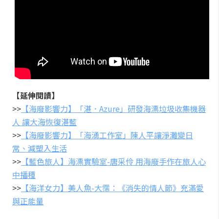
【延伸閱讀】
>>
【海廢影響力】「湛．Azure」研發海漂垃圾收集機器
人 讓大海恢復湛藍
>>
【海廢影響力】「海湧工作室」陳人平讓淨灘變日
常、減塑入生活
>>
【藍色旅人】海漂實驗室-唐采伶 用海廢手作在旅人心
中播種
>>
【海洋女力】美人魚-大霈：《消失的情人節》充滿愛
與正能量