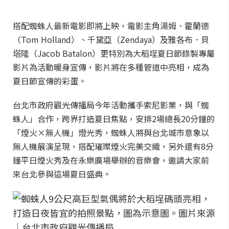
搭配蜘蛛人最新電影即將上映，電影主角湯姆．霍蘭德
（Tom Holland）、千黛亞（Zendaya）及雅各布．貝
塔隆（Jacob Batalon）更特別為大稻埕夏日節錄製專屬
影片為活動暖身宣傳，影片將在多種管道中亮相，成為
夏日節宣傳的彩蛋。
台北市政府觀光傳播局今年活動攜手索尼影業，與「蜘
蛛人」合作，跨界打造夏日焦點，安排2場總長20分鐘的
「煙火×無人機」燈光秀，蜘蛛人將與台北城市意象以
無人機展演呈現，搭配璀璨煙火完美交織，另外還有8分
鐘平日煙火秀及在永樂廣場舉辦的音樂會，邀請大家前
來台北參與這場夏日盛典。