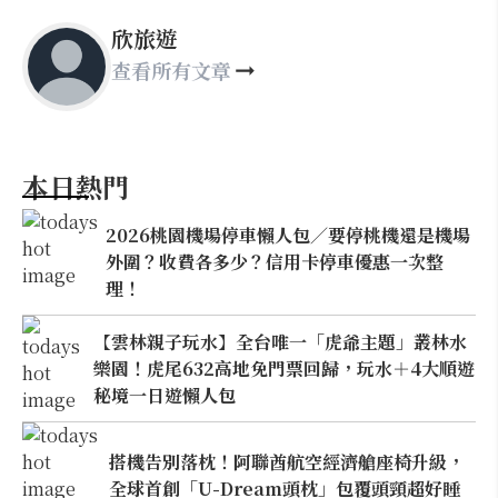
欣旅遊
查看所有文章
本日熱門
2026桃園機場停車懶人包／要停桃機還是機場
外圍？收費各多少？信用卡停車優惠一次整
理！
【雲林親子玩水】全台唯一「虎爺主題」叢林水
樂園！虎尾632高地免門票回歸，玩水＋4大順遊
秘境一日遊懶人包
搭機告別落枕！阿聯酋航空經濟艙座椅升級，
全球首創「U-Dream頭枕」包覆頭頸超好睡