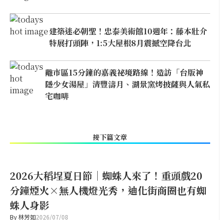
建築迷必朝聖！忠泰美術館10週年：藤本壯介
特展打頭陣，1:5大屋根8月震撼空降台北
離市區15分鐘的嘉義祕境路線！造訪「台版神
隱少女湯屋」清豐濤月、湖景窯烤披薩與人氣私
宅咖啡
接下篇文章
2026大稻埕夏日節｜蜘蛛人來了！重頭戲20
分鐘煙火×無人機燈光秀，迪化街商圈也有蜘
蛛人身影
By
林芳如
2026/07/08