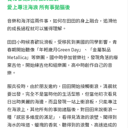
愛上專注海浪 所有事拋腦後
音樂和海洋這兩件事，如何在田田的身上融合，追溯他
的成長過程就可以獲得理解。
田田小時候喜歡玩滑板，受移民到美國的同學影響，青
春期開始聽像「年輕歲月Green Day」、「金屬製品
Metallica」等樂團，國中時參加管樂社，發現角落的廢
棄吉他，開始練吉他和組樂團，高中時創作自己的音
樂。
服兵役時，由於朋友邀約，田田開始接觸衝浪，清晨就
要出發，完全不是當時他的生活型態，但當他初次看見
日出時美麗的海邊，而且發現一站上衝浪板，只能專注
在海浪上，其他所有的事拋諸腦後，對田田來說衝浪一
種「感官多維度的滿足」，看得見清澈的浪壁、聞得到
海水的味道、蠟塊的香氣、聽得到的浪聲、高速造成的