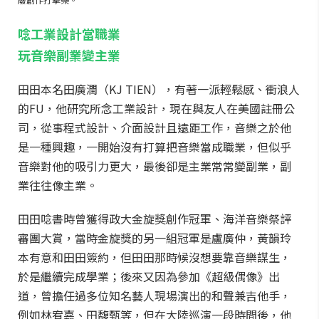
唸工業設計當職業
玩音樂副業變主業
田田本名田廣潤（KJ TIEN），有著一派輕鬆感、衝浪人
的FU，他研究所念工業設計，現在與友人在美國註冊公
司，從事程式設計、介面設計且遠距工作，音樂之於他
是一種興趣，一開始沒有打算把音樂當成職業，但似乎
音樂對他的吸引力更大，最後卻是主業常常變副業，副
業往往像主業。
田田唸書時曾獲得政大金旋獎創作冠軍、海洋音樂祭評
審團大賞，當時金旋獎的另一組冠軍是盧廣仲，黃韻玲
本有意和田田簽約，但田田那時候沒想要靠音樂謀生，
於是繼續完成學業；後來又因為參加《超級偶像》出
道，曾擔任過多位知名藝人現場演出的和聲兼吉他手，
例如林宥嘉、田馥甄等，但在大陸巡演一段時間後，他