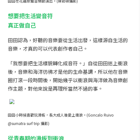
田田在花蓮原聲音樂節演出。(陳君碩攝影)
想要把生活變音符
真正做自己
田田認為，好聽的音樂要從生活出發，這樣源自生活的
音樂，才真的可以代表創作者自己。
「我想要把生活樣貌轉化成音符。」自從田田迷上衝浪
後，音樂和海洋彷彿才是他的生命基調，所以他在音樂
圈打滾一段時間後，開始幾乎以衝浪與海洋做為音樂創
作主題，對他來說是再理所當然不過的事。
田田小時候喜歡玩滑板，長大成人後愛上衝浪。(Goncalo Ruivo
@sumatra surf trip 攝影)
從青春期的滑板到衝浪