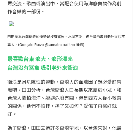
眾交流。歌曲或演出中，常配合使用海洋廢棄物作為創
作音樂的一部份。
田田認為台灣衝浪的優勢是沒有鯊魚、水溫不冷，但台灣的浪對老外來說不
算大。(Gonçalo Ruivo @sumatra surf trip 攝影)
最喜歡台東 浪大、浪形漂亮
台灣沒有鯊魚 吸引老外來衝浪
衝浪是具危險性的運動，衝浪人的血液因子想必愛好冒
險吧。田田分析，台灣衝浪人口長期以來屬於小眾，和
台灣人懼怕海洋、躲避危險有關，但是西方人從小教育
的關係，他們不怕摔，摔了又如何？受傷了再醫好就
好。
為了衝浪，田田去過許多衝浪聖地，以台灣來說，他最