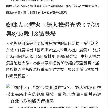
蜘蛛人9公尺高巨型氣偶將於大稻埕碼頭亮相，打造日夜皆宜的拍照景點，
圖為示意圖。圖片來源｜台北市政府觀光傳播局
蜘蛛人×煙火×無人機燈光秀：7/25
與8/15晚上8點登場
大稻埕夏日節是台北最具指標性的夏日活動，今年活動
升級，首度推出「國際IP×煙火×無人機」展演，將在7
月25日開幕及8月15日壓軸場晚間8點登場，由無人機展
演搭配煙火秀，為觀眾帶來總長20分鐘的夜空饗宴，屆
時蜘蛛人將搭配原版電影配樂穿梭，與台北城市意象共
同點亮夜空。
「蜘蛛人」將融合臺北城市特色，為大稻埕夜空帶來前所未有的視覺震撼，