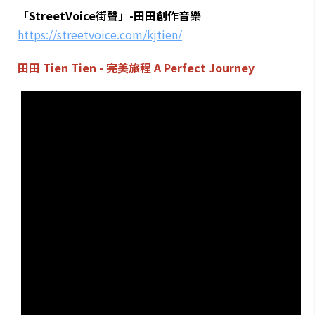
「StreetVoice街聲」-田田創作音樂
https://streetvoice.com/kjtien/
田田 Tien Tien - 完美旅程 A Perfect Journey