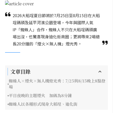
2026大稻埕夏日節將於7月25日至8月15日在大稻
埕碼頭及延平河濱公園登場，今年與國際人氣
IP「蜘蛛人」合作，蜘蛛人不只在大稻埕碼頭廣
場出沒，也驚喜現身迪化街商圈；更將帶來2場總
長20分鐘的「煙火×無人機」燈光秀。
文章目錄
蜘蛛人×煙火×無人機燈光秀：7/25與8/15晚上8點登
場
平日夜晚的主題煙火 加碼為8分鐘
蜘蛛人以各種形式現身大稻埕、迪化街