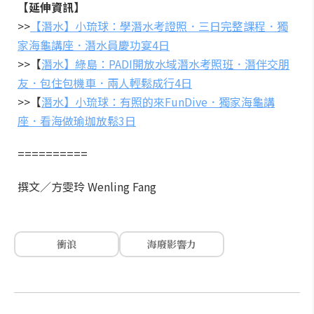
【延伸資訊】
>>
【潛水】小琉球：學潛水考證照．三日完整課程．獨
家海龜講座．潛水員慶功宴4日
>>【
潛水】綠島：PADI開放水域潛水考照班．潛伴交朋
友．包住包機車．兩人輕鬆成行4日
>>【
潛水】小琉球：有照的來FunDive．獨家海龜講
座．看海做瑜珈放鬆3日
==========
撰文／方雯玲 Wenling Fang
衝浪
海廢影響力