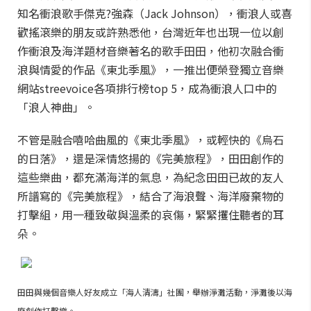
知名衝浪歌手傑克?強森（Jack Johnson），衝浪人或喜
歡搖滾樂的朋友或許熟悉他，台灣近年也出現一位以創
作衝浪及海洋題材音樂著名的歌手田田，他初次融合衝
浪與情愛的作品《東北季風》，一推出便榮登獨立音樂
網站streevoice各項排行榜top 5，成為衝浪人口中的
「浪人神曲」。
不管是融合嘻哈曲風的《東北季風》，或輕快的《烏石
的日落》，還是深情悠揚的《完美旅程》，田田創作的
這些樂曲，都充滿海洋的氣息，為紀念田田已故的友人
所譜寫的《完美旅程》，結合了海浪聲、海洋廢棄物的
打擊組，用一種致敬與溫柔的哀傷，緊緊攫住聽者的耳
朵。
田田與幾個音樂人好友成立「海人清濤」社團，舉辦淨灘活動，淨灘後以海
廢創作打擊樂。