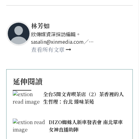
林芳如
欣傳媒資深採訪編輯。
sasalin@xinmedia.com／
happy21917@gmail.com
查看所有文章
延伸閱讀
全台5間文青喫茶店（2）茶香裡的人
生哲理：台北 臻味茶苑
DIZO蜘蛛人新車發表會 南北單車
女神直播助陣