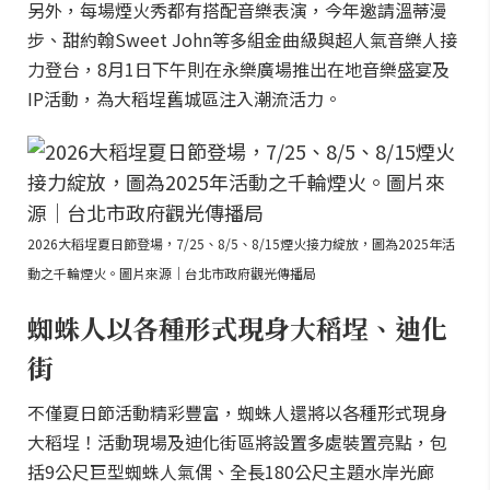
另外，每場煙火秀都有搭配音樂表演，今年邀請溫蒂漫
步、甜約翰Sweet John等多組金曲級與超人氣音樂人接
力登台，8月1日下午則在永樂廣場推出在地音樂盛宴及
IP活動，為大稻埕舊城區注入潮流活力。
2026大稻埕夏日節登場，7/25、8/5、8/15煙火接力綻放，圖為2025年活
動之千輪煙火。圖片來源｜台北市政府觀光傳播局
蜘蛛人以各種形式現身大稻埕、迪化
街
不僅夏日節活動精彩豐富，蜘蛛人還將以各種形式現身
大稻埕！活動現場及迪化街區將設置多處裝置亮點，包
括9公尺巨型蜘蛛人氣偶、全長180公尺主題水岸光廊