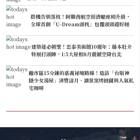
搭機告別落枕！阿聯酋航空經濟艙座椅升級，
全球首創「U-Dream頭枕」包覆頭頸超好睡
建築迷必朝聖！忠泰美術館10週年：藤本壯介
特展打頭陣，1:5大屋根8月震撼空降台北
離市區15分鐘的嘉義祕境路線！造訪「台版神
隱少女湯屋」清豐濤月、湖景窯烤披薩與人氣私
宅咖啡