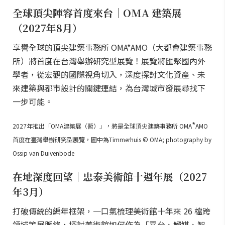
全球頂尖陣容首度來台｜OMA 建築展
（2027年8月）
享譽全球的頂尖建築事務所 OMA*AMO（大都會建築事務
所）將首度在台灣舉辦研究型展覽！展覽將匯聚國內外
學者，從宏觀的國際視角切入，深度探討文化資產、未
來建築與都市設計的關鍵連結，為台灣城市發展尋找下
一步可能。
*
2027年推出「OMA建築展（暫）」，將是全球頂尖建築事務所 OMA
AMO
首度在臺灣舉辦研究型展覽，圖中為Timmerhuis © OMA; photography by
Ossip van Duivenbode
在地深度回望｜忠泰美術館十週年展（2027
年3月）
打破傳統的編年框架，一口氣梳理美術館十年來 26 檔跨
領域策展脈絡，探討美術館如何作為「平台、觸媒、智