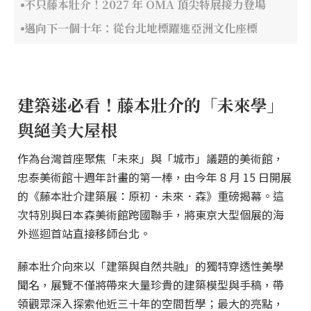
不只藤本壯介！2027 年 OMA 頂尖特展接力登場
邁向下一個十年：從台北地標躍進亞洲文化座標
建築迷必看！藤本壯介的「未來學」
與絕美大屋根
作為台灣首座聚焦「未來」與「城市」議題的美術館，
忠泰美術館十週年計畫的第一棒，由今年 8 月 15 日開展
的《藤本壯介建築展：原初．未來．森》重磅揭幕。這
次特別與日本森美術館跨國聯手，將東京大型個展的海
外巡迴首站直接移師台北。
藤本壯介向來以「建築與自然共融」的獨特穿透性美學
聞名，展覽不僅將帶來大量珍貴的建築模型與手稿，帶
領觀眾深入探索他近三十年的空間哲學；最大的亮點，