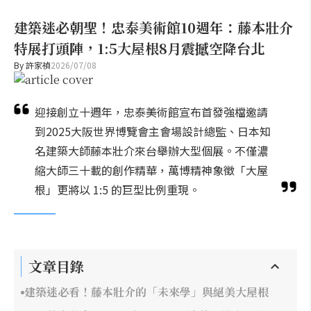
建築迷必朝聖！忠泰美術館10週年：藤本壯介
特展打頭陣，1:5大屋根8月震撼空降台北
By
許家禎
2026/07/08
迎接創立十週年，忠泰美術館宣布首發強檔邀請
到2025大阪世界博覽會主會場設計總監、日本知
名建築大師藤本壯介來台舉辦大型個展。不僅濃
縮大師三十載的創作精華，萬博精神象徵「大屋
根」更將以 1:5 的巨型比例重現。
文章目錄
建築迷必看！藤本壯介的「未來學」與絕美大屋根