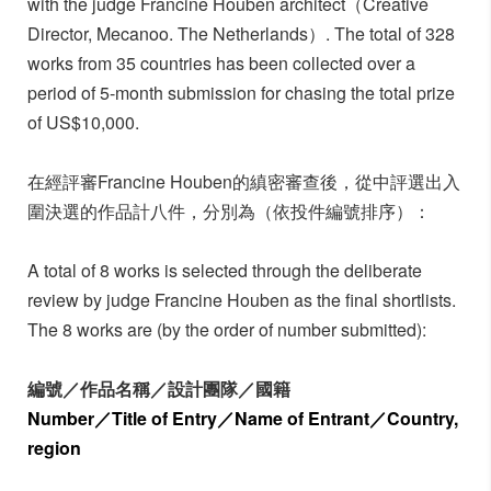
with the judge Francine Houben architect（Creative
Director, Mecanoo. The Netherlands）. The total of 328
works from 35 countries has been collected over a
period of 5-month submission for chasing the total prize
of US$10,000.
在經評審Francine Houben的縝密審查後，從中評選出入
圍決選的作品計八件，分別為（依投件編號排序）：
A total of 8 works is selected through the deliberate
review by judge Francine Houben as the final shortlists.
The 8 works are (by the order of number submitted):
編號／作品名稱／設計團隊／國籍
Number／Title of Entry／Name of Entrant／Country,
region