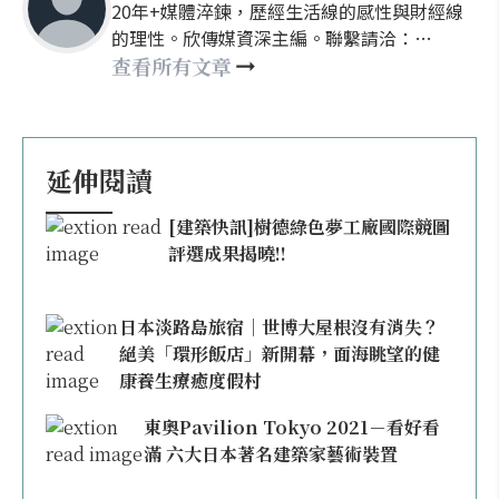
20年+媒體淬鍊，歷經生活線的感性與財經線
的理性。欣傳媒資深主編。聯繫請洽：
nellyhsu@xinmedia.com
查看所有文章
延伸閱讀
[建築快訊]樹德綠色夢工廠國際競圖
評選成果揭曉!!
日本淡路島旅宿｜世博大屋根沒有消失？
絕美「環形飯店」新開幕，面海眺望的健
康養生療癒度假村
東奧Pavilion Tokyo 2021－看好看
滿 六大日本著名建築家藝術裝置