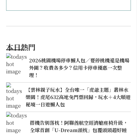
本日熱門
2026桃園機場停車懶人包／要停桃機還是機場
外圍？收費各多少？信用卡停車優惠一次整
理！
【雲林親子玩水】全台唯一「虎爺主題」叢林水
樂園！虎尾632高地免門票回歸，玩水＋4大順遊
秘境一日遊懶人包
搭機告別落枕！阿聯酋航空經濟艙座椅升級，
全球首創「U-Dream頭枕」包覆頭頸超好睡