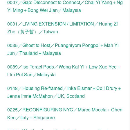
0007／Gap: Disconnect to Connect／Chai Yi Yang＋Ng
Yi Ming＋Bong Wei Jian／Malaysia
0031／LIVING EXTENSION / LIMITATION／Huang Zi
Zhe（黃子哲）／Taiwan
0035／Ghost to Host／Puangniyom Pongpol＋Mah Yi
Jun／Thailand＋Malaysia
0089／Iso Teract Pods／Wong Kai Yi＋Low Xue Yee＋
Lim Pui San／Malaysia
0148／Housing Re-framed／Inka Eismar＋Coll Drury＋
Jenna Imrie McMahon／UK, Scotland
0225／RECONFIGURING NYC／Marco Moccia＋Chen
Ken／Italy＋Singapore.