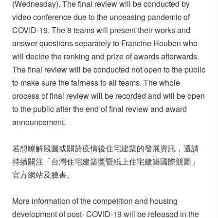
(Wednesday). The final review will be conducted by
video conference due to the unceasing pandemic of
COVID-19. The 8 teams will present their works and
answer questions separately to Francine Houben who
will decide the ranking and prize of awards afterwards.
The final review will be conducted not open to the public
to make sure the fairness to all teams. The whole
process of final review will be recorded and will be open
to the public after the end of final review and award
announcement.
若想瞭解競圖或關於疫情後住宅建築的發展資訊，還請
持續關注「台灣住宅建築獎暨紙上住宅建築國際競圖」
官方網站及臉書。
More information of the competition and housing
development of post- COVID-19 will be released in the