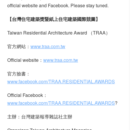
official website and Facebook. Please stay tuned.
【台灣住宅建築獎暨紙上住宅建築國際競圖】
Taiwan Residential Architecture Award （TRAA）
官方網站：
www.traa.com.tw
Official website：
www.traa.com.tw
官方臉書：
www.facebook.com/TRAA.RESIDENTIAL.AWARDS
Official Facebook：
www.facebook.com/TRAA.RESIDENTIAL.AWARDS
?
主辦：台灣建築報導雜誌社主辦