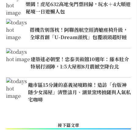
樂園！虎尾632高地免門票回歸，玩水＋4大順遊
秘境一日遊懶人包
搭機告別落枕！阿聯酋航空經濟艙座椅升級，
全球首創「U-Dream頭枕」包覆頭頸超好睡
建築迷必朝聖！忠泰美術館10週年：藤本壯介
特展打頭陣，1:5大屋根8月震撼空降台北
離市區15分鐘的嘉義祕境路線！造訪「台版神
隱少女湯屋」清豐濤月、湖景窯烤披薩與人氣私
宅咖啡
接下篇文章