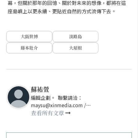
幕，但關於那年的回憶、關於對未來的想像，都將在這
座島嶼上以更永續、更貼近自然的方式流傳下去。
大阪世博
淡路島
藤本壯介
大屋根
蘇祐萱
編輯企劃。 聯繫請洽：
maysu@xinmedia.com /
may860527@gmail.com
查看所有文章