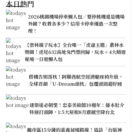
本日熱門
2026桃園機場停車懶人包／要停桃機還是機場
外圍？收費各多少？信用卡停車優惠一次整
理！
【雲林親子玩水】全台唯一「虎爺主題」叢林水
樂園！虎尾632高地免門票回歸，玩水＋4大順遊
秘境一日遊懶人包
搭機告別落枕！阿聯酋航空經濟艙座椅升級，
全球首創「U-Dream頭枕」包覆頭頸超好睡
建築迷必朝聖！忠泰美術館10週年：藤本壯介
特展打頭陣，1:5大屋根8月震撼空降台北
離市區15分鐘的嘉義祕境路線！造訪「台版神