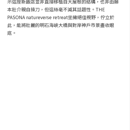
示這座新飯店並非直接移植自大屋根的結構，也非由藤
本壯介親自操刀，但這絲毫不減其話題性。THE
PASONA natureverse retreat坐擁絕佳視野，佇立於
此，能將壯麗的明石海峽大橋與對岸神戶市景盡收眼
底。