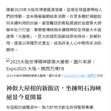
隨著2025年大阪世博會圓滿落幕，這場全球盛會帶給人
們的悸動，並未隨著展期結束消散。在眾多關於場館如
何永續利用的討論，最受矚目的焦點莫過於由建築大師
藤本壯介打造、象徵著傳統與永續精神的全球最大木造
建築「大屋根」。巨大的環形迴廊該原地保存、拆解利
用，還是以某種形式重生，成為許多人心中懸而未決的
期待。
2025大阪世博精神建築大屋根。圖片來源｜
Expo2025 大阪・関西万博
FB
神似大屋根的新飯店，坐擁明石海峽
絕景今夏開幕
在這股討論聲浪中，致力於地方創生的保聖那集團