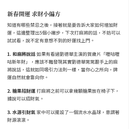
新春開運 求財小偏方
知道有哪些禁忌之後，接著就是要告訴大家如何增加財
運，這邊整理出5個小撇步，下次打麻將的話，不妨可以
試試看，說不定有意想不到的好運找上門。
1. 和麻將說話
如果有看過劉德華主演的賀歲片「嚦咕嚦
咕新年財」，應該不難發現其實劉德華常常跟手上的麻
將說話，這就如同吸引力法則一樣，當你心之所向，牌
運自然就會靠向你。
2. 糖果招財運
打麻將之前可以拿幾顆糖果放在椅子下，
據說可以招財氣。
3. 水源引財氣
家中可以擺設了一個流水水晶球，意謂著
財源滾滾。