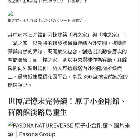
渦之家。圖片來源｜はたけのリゾート 燦燦Villa
樓之家。圖片來源｜はたけのリゾート 燦燦Villa
其中藤本壯介設計兩棟建築「渦之家」與「樓之家」。
「渦之家」以獨特的螺旋狀通道連結內外空間，模糊建
築與自然的界線，既開放又包容，創造出流動多層次的
空間體驗；而「樓之家」則以中央塔樓作為客廳，其餘
房間向外輻射延伸，旅人可透過塔內外的階梯拾級而
上，最終抵達屋頂花園平台，享受 360 度被自然擁抱的
開闊視野。
世博記憶未完待續！原子小金剛館、
荷蘭館淡路島重生