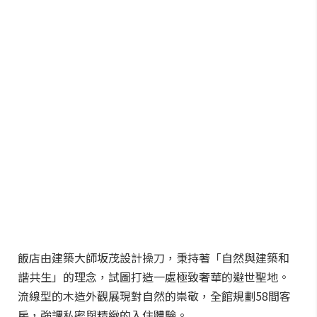
飯店由建築大師坂茂設計操刀，秉持著「自然與建築和
諧共生」的理念，試圖打造一處極致奢華的避世聖地。
流線型的木造外觀展現對自然的崇敬，全館規劃58間客
房，強調私密與精緻的入住體驗。