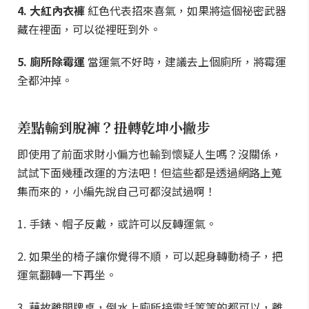
4. 大紅內衣褲
紅色代表招來喜氣，如果將這個祕密武器
藏在裡面，可以從裡旺到外。
5. 廁所除霉運
當運氣不好時，建議去上個廁所，將霉運
全都沖掉。
差點輸到脫褲？扭轉乾坤小撇步
即使用了前面求財小偏方也輸到懷疑人生嗎？沒關係，
試試下面幾種改運的方法吧！但這些都是透過網路上蒐
集而來的，小編先說自己可都沒試過啊！
1. 手錶、帽子反戴，或許可以反轉運氣。
2. 如果坐的椅子讓你覺得不順，可以起身轉動椅子，把
運氣翻轉一下再坐。
3. 藉故離開牌桌，倒水上廁所接電話等等的都可以，離