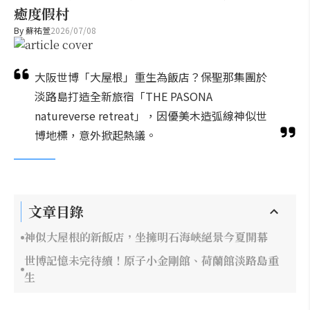
癒度假村
By
蘇祐萱
2026/07/08
大阪世博「大屋根」重生為飯店？保聖那集團於
淡路島打造全新旅宿「THE PASONA
natureverse retreat」，因優美木造弧線神似世
博地標，意外掀起熱議。
文章目錄
神似大屋根的新飯店，坐擁明石海峽絕景今夏開幕
世博記憶未完待續！原子小金剛館、荷蘭館淡路島重
生