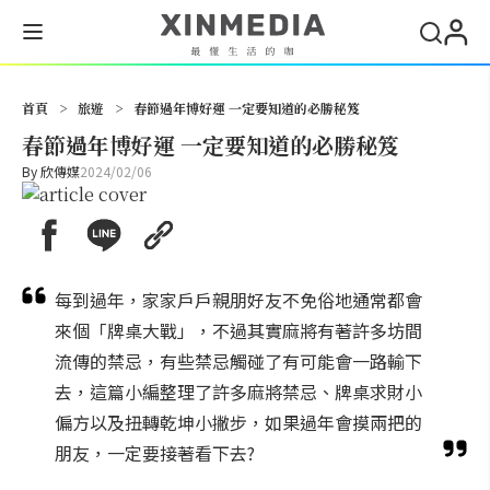
搜尋
首頁
>
旅遊
>
春節過年博好運 一定要知道的必勝秘笈
春節過年博好運 一定要知道的必勝秘笈
By
欣傳媒
2024/02/06
每到過年，家家戶戶親朋好友不免俗地通常都會
來個「牌桌大戰」，不過其實麻將有著許多坊間
流傳的禁忌，有些禁忌觸碰了有可能會一路輸下
去，這篇小編整理了許多麻將禁忌、牌桌求財小
偏方以及扭轉乾坤小撇步，如果過年會摸兩把的
朋友，一定要接著看下去?