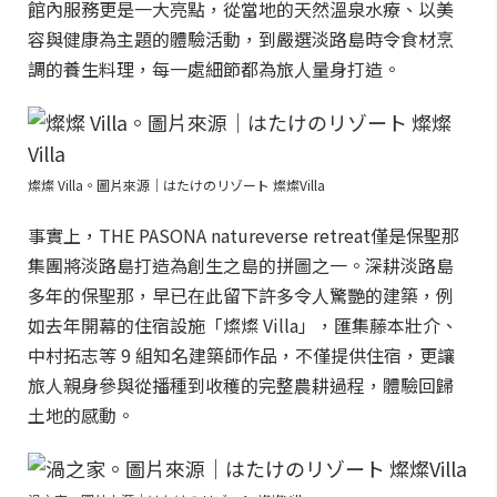
館內服務更是一大亮點，從當地的天然溫泉水療、以美
容與健康為主題的體驗活動，到嚴選淡路島時令食材烹
調的養生料理，每一處細節都為旅人量身打造。
燦燦 Villa。圖片來源｜はたけのリゾート 燦燦Villa
事實上，THE PASONA natureverse retreat僅是保聖那
集團將淡路島打造為創生之島的拼圖之一。深耕淡路島
多年的保聖那，早已在此留下許多令人驚艷的建築，例
如去年開幕的住宿設施「燦燦 Villa」，匯集藤本壯介、
中村拓志等 9 組知名建築師作品，不僅提供住宿，更讓
旅人親身參與從播種到收穫的完整農耕過程，體驗回歸
土地的感動。