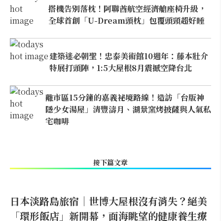
搭機告別落枕！阿聯酋航空經濟艙座椅升級，
全球首創「U-Dream頭枕」包覆頭頸超好睡
建築迷必朝聖！忠泰美術館10週年：藤本壯介
特展打頭陣，1:5大屋根8月震撼空降台北
離市區15分鐘的嘉義祕境路線！造訪「台版神
隱少女湯屋」清豐濤月、湖景窯烤披薩與人氣私
宅咖啡
接下篇文章
日本淡路島旅宿｜世博大屋根沒有消失？絕美
「環形飯店」新開幕，面海眺望的健康養生療