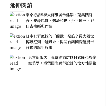
延伸閱讀
東京必訪5棟大師級美學建築：蒐集隈研
吾、安藤忠雄、妹島和世、丹下健三、谷
口吉生經典作品
日本社群瘋找的「蘭獸」是誰？從大阪世
博爆紅到一娃難求，揭開台灣國際蘭展吉
祥物的誕生故事
東京新飯店｜東京壹酒店以日式匠心與侘
寂美學，重塑國際奢華設計的地方性語彙