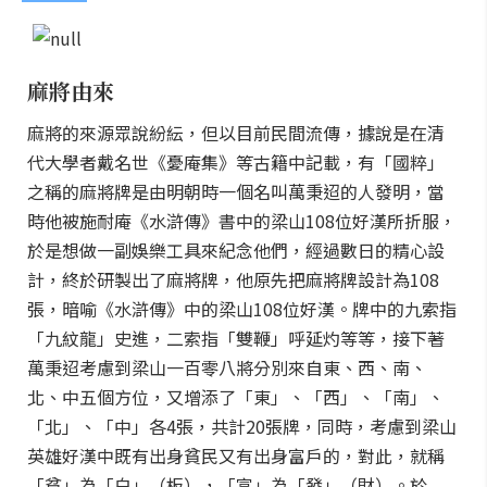
麻將由來
麻將的來源眾說紛紜，但以目前民間流傳，據說是在清
代大學者戴名世《憂庵集》等古籍中記載，有「國粹」
之稱的麻將牌是由明朝時一個名叫萬秉迢的人發明，當
時他被施耐庵《水滸傳》書中的梁山108位好漢所折服，
於是想做一副娛樂工具來紀念他們，經過數日的精心設
計，終於研製出了麻將牌，他原先把麻將牌設計為108
張，暗喻《水滸傳》中的梁山108位好漢。牌中的九索指
「九紋龍」史進，二索指「雙鞭」呼延灼等等，接下著
萬秉迢考慮到梁山一百零八將分別來自東、西、南、
北、中五個方位，又增添了「東」、「西」、「南」、
「北」、「中」各4張，共計20張牌，同時，考慮到梁山
英雄好漢中既有出身貧民又有出身富戶的，對此，就稱
「貧」為「白」（板），「富」為「發」（財）。於