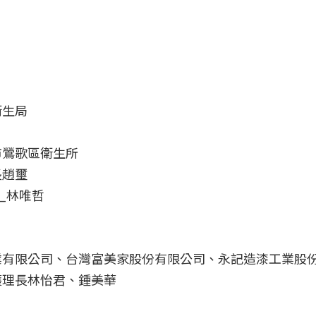
衛生局
市鶯歌區衛生所
長趙璽
_林唯哲
業有限公司、台灣富美家股份有限公司、永記造漆工業股
護理長林怡君、鍾美華