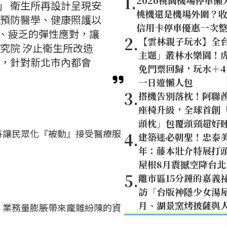
1
.
2026桃園機場停車懶
」 衛生所再設計呈現安
桃機還是機場外圍？
在預防醫學、健康照護以
信用卡停車優惠一次
、疲乏的彈性應對，讓
2
.
【雲林親子玩水】全
究院 汐止衛生所改造
主題」叢林水樂園！虎
入，針對新北市內都會
免門票回歸，玩水＋
一日遊懶人包
3
.
搭機告別落枕！阿聯
座椅升級，全球首創「U
頭枕」包覆頭頸超好
待讓民眾化『被動』接受醫療服
4
.
建築迷必朝聖！忠泰美
年：藤本壯介特展打頭
屋根8月震撼空降台北
5
.
離市區15分鐘的嘉義
訪「台版神隱少女湯
月、湖景窯烤披薩與
，業務量膨脹帶來龐雜紛陳的資