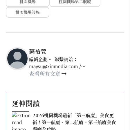
桃園機場
桃園機場第二航廈
桃園機場設施
蘇祐萱
編輯企劃。 聯繫請洽：
maysu@xinmedia.com /
may860527@gmail.com
查看所有文章
延伸閱讀
2026桃園機場最新「第三航廈」美食更
新！第一航廈、第二航廈、第三航廈美食
餐廳全攻略