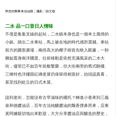
熟悉的集集車站站牌；攝影／胡文璇
二水 品一口昔日人情味
不僅是集集支線的起站，二水鎮本身也是一個本土風情的
小鎮。踏出二水車站，馬上被在地的時代感所震撼。車站
前方的圓形廣場，兩排高大的椰子樹首先映入眼簾，一秒
猶如置身南洋國度。往前移動是依然充滿風采的二水大
街，儘管已不如百年前般繁榮，但大街兩旁的舊式騎樓、
三棟特色洋樓跟紅磚老屋仍保留得相當好，抬頭認真看，
甚至找到屹立的日式木屋。
說到老街，怎能沒有古早滋味的襯托？轉進小巷來到三義
泉和德醬油店，百年古法純釀醬油的飄香撲鼻而來，店東
黃阿嬤親切地出來歡迎，大方分享醬油店與釀造的歷史，