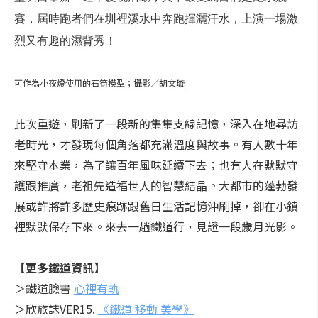
賽，屆時跑者們在圳裡溪水中奔跑揮灑汗水，上演一場激
烈又有趣的濕背秀！
可作為小夜燈使用的石笱模型；攝影／胡文璇
此次重遊，刷新了一段新的集集支線記憶，深入在地尋訪
老時光，才發現每個角落都充滿溫度與故事。有人數十年
來堅守本業，為了讓百年風味延續下去；也有人在默默守
護跟推廣，老祖先造福世人的智慧結晶。大都市的蓬勃發
展或許將許多歷史痕跡跟舊日生活記憶沖刷掉，卻在小鎮
裡默默保存下來。來去一趟鐵道行，見證一段歲月光影。
【更多鐵道資訊】
＞鐵道臉書
心裡有軌
＞欣旅誌VER15.
《鐵道 移動 美學》