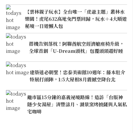
【雲林親子玩水】全台唯一「虎爺主題」叢林水
樂園！虎尾632高地免門票回歸，玩水＋4大順遊
秘境一日遊懶人包
搭機告別落枕！阿聯酋航空經濟艙座椅升級，
全球首創「U-Dream頭枕」包覆頭頸超好睡
建築迷必朝聖！忠泰美術館10週年：藤本壯介
特展打頭陣，1:5大屋根8月震撼空降台北
離市區15分鐘的嘉義祕境路線！造訪「台版神
隱少女湯屋」清豐濤月、湖景窯烤披薩與人氣私
宅咖啡