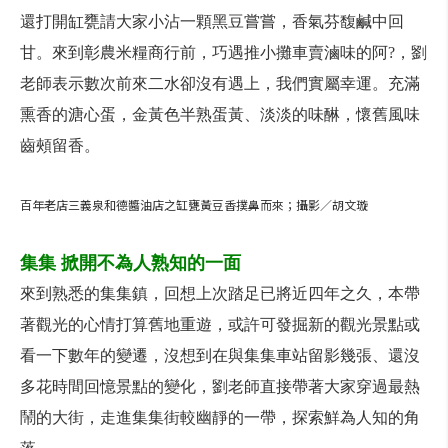
還打開缸甕請大家小沾一顆黑豆嘗嘗，香氣芬馥鹹中回
甘。來到彰農米糧商行前，巧遇推小攤車賣滷味的阿?，劉
老師表示數次前來二水卻沒有遇上，我們實屬幸運。充滿
熏香的溏心蛋，金黃色半熟蛋黃、淡淡的味醂，懷舊風味
齒頰留香。
百年老店三義泉和德醬油店之缸甕黃豆香撲鼻而來；攝影／胡文璇
集集 掀開不為人熟知的一面
來到熟悉的集集鎮，回想上次踏足已將近四年之久，本帶
著觀光的心情打算舊地重遊，或許可發掘新的觀光景點或
看一下數年的變遷，沒想到在與集集車站留影幾張、還沒
多花時間回憶景點的變化，劉老師直接帶著大家穿過最熱
鬧的大街，走進集集街較幽靜的一帶，探索鮮為人知的角