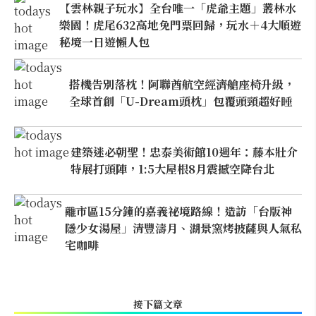
【雲林親子玩水】全台唯一「虎爺主題」叢林水
樂園！虎尾632高地免門票回歸，玩水＋4大順遊
秘境一日遊懶人包
搭機告別落枕！阿聯酋航空經濟艙座椅升級，
全球首創「U-Dream頭枕」包覆頭頸超好睡
建築迷必朝聖！忠泰美術館10週年：藤本壯介
特展打頭陣，1:5大屋根8月震撼空降台北
離市區15分鐘的嘉義祕境路線！造訪「台版神
隱少女湯屋」清豐濤月、湖景窯烤披薩與人氣私
宅咖啡
接下篇文章