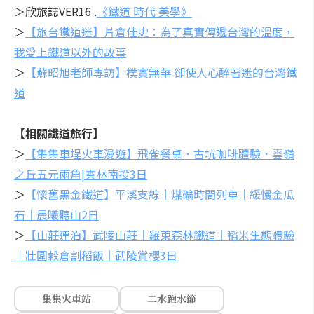
＞欣旅誌VER16 .
《鐵道 時代 美學》
＞
【旅台鐵道迷】片倉佳史：為了真實傳遞台灣的溫度，
我愛上鐵道以外的故事
＞
【蘇昭旭老師專訪】樸實無華 卻使人心醉著迷的台灣鐵
道
【相關鐵道旅行】
＞
【集集車埕火車漫遊】飛雀餐桌．古坑咖啡體驗．雲嶺
之丘五元兩角|雲林南投3日
＞
【懷舊黑金鐵道】平溪支線｜煤礦時間列車｜緩慢金瓜
石｜晨曦聽山2日
＞
【山莊連泊】武陵山莊｜羅東森林鐵道｜稻米生態體驗
｜壯圍穀倉割稻飯｜武陵賞櫻3日
集集火車站
二水跑水節