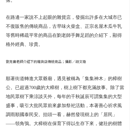
落。
在路邊一家說不上起眼的雜貨店，發掘出許多在大城市已
不復販售的傳統商品，古早味火柴盒、正宗名屋木瓜牛乳
等舊時稀疏平常的商品在劉老師手舞足蹈的介紹下，顯得
格外經典、珍貴。
劉克襄老師介紹下的雜貨店傳統商品；攝影／胡文璇
順著街道轉進大眾爺廟，遇見被稱為「集集神木」的樟樹
公。已超過700歲的大樟樹，樹上樹下都充滿故事。除了當
地民眾樹下乘涼談天外，每年的千秋誕辰可謂集集的大型
盛事，吸引大批民眾前來參加祭祀活動，本著善心祈求風
調雨順國泰民安。抬頭一看，赫然發現樹上的「居民」
——領角鴞。大樟樹在保育下得以生存下來，健壯的樹體