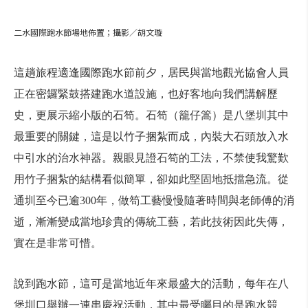
二水國際跑水節場地佈置；攝影／胡文璇
這趟旅程適逢國際跑水節前夕，居民與當地觀光協會人員
正在密鑼緊鼓搭建跑水道設施，也好客地向我們講解歷
史，更展示縮小版的石笱。石笱（籠仔篙）是八堡圳其中
最重要的關鍵，這是以竹子捆紮而成，內裝大石頭放入水
中引水的治水神器。親眼見證石笱的工法，不禁使我驚歎
用竹子捆紮的結構看似簡單，卻如此堅固地抵擋急流。從
通圳至今已逾300年，做笱工藝慢慢隨著時間與老師傅的消
逝，漸漸變成當地珍貴的傳統工藝，若此技術因此失傳，
實在是非常可惜。
說到跑水節，這可是當地近年來最盛大的活動，每年在八
堡圳口舉辦一連串慶祝活動，其中最受矚目的是跑水競