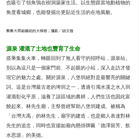
也吸引了領角鴞在樹洞築家生活。以生態跟當地動植物的
角度看城鄉，也能發掘出更貼近生活的在地風貌。
集集大眾爺廟前的大樟樹；攝影／胡文璇
源泉 灌溉了土地也豐育了生命
搭乘集集火車，轉眼回到了無人看守的招呼站，源泉站。
別以為這只是一個家門前、不起眼的小站，深入走訪才發
現它的魅力之處。關於源泉，八堡圳絕對是最響亮的關鍵
詞。這是台灣最古老的埤圳之一，透過引濁水溪之水入圳
灌溉彰化平原，滋養了該區域的農耕，人們生活也因此富
饒起來。林先生廟，主祭曾經幫助八堡圳建成、被稱為
「台灣大禹」的林先生，廟宇的建造，也是鄉人表達對林
先生的追念，同時也宣揚如廟內懸掛牌匾「德澤留芳、飲
水思源」的美德。