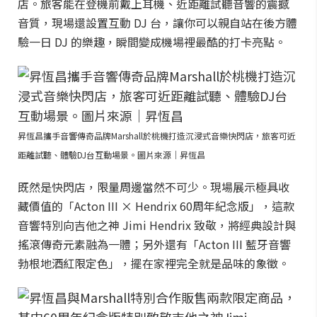
店。旅客能在登機前戴上耳機、近距離試聽音響的震撼
音質，現場還設置互動 DJ 台，讓你可以親自站在後方體
驗一日 DJ 的樂趣，瞬間變成機場裡最酷的打卡亮點。
昇恆昌攜手音響傳奇品牌Marshall於桃機打造沉浸式音樂快閃店，旅客可近
距離試聽、體驗DJ台互動場景。圖片來源｜昇恆昌
既然是快閃店，限量周邊當然不可少。現場展示極具收
藏價值的「Acton III × Hendrix 60周年紀念版」，這款
音響特別向吉他之神 Jimi Hendrix 致敬，將經典設計與
搖滾傳奇元素融為一體；另外還有「Acton III 藍牙音響
勃根地酒紅限定色」，擺在家裡完全就是品味的象徵。