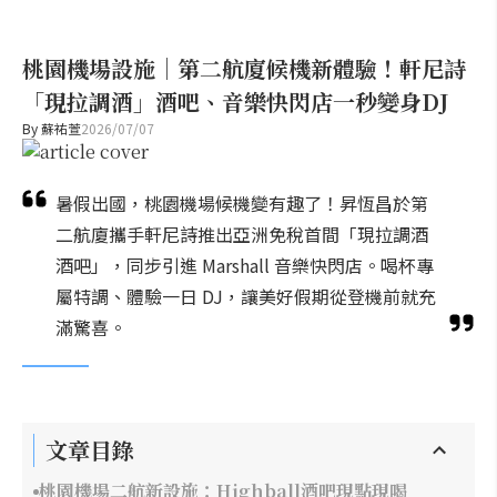
桃園機場設施｜第二航廈候機新體驗！軒尼詩
「現拉調酒」酒吧、音樂快閃店一秒變身DJ
By
蘇祐萱
2026/07/07
暑假出國，桃園機場候機變有趣了！昇恆昌於第
二航廈攜手軒尼詩推出亞洲免稅首間「現拉調酒
酒吧」，同步引進 Marshall 音樂快閃店。喝杯專
屬特調、體驗一日 DJ，讓美好假期從登機前就充
滿驚喜。
文章目錄
桃園機場二航新設施：Highball酒吧現點現喝