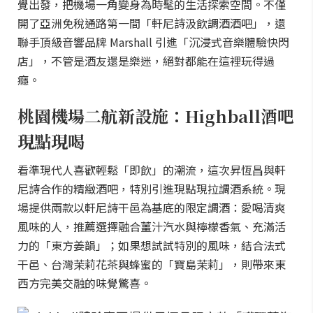
覺出發，把機場一角變身為時髦的生活探索空間。不僅
開了亞洲免稅通路第一間「軒尼詩汲飲調酒酒吧」，還
聯手頂級音響品牌 Marshall 引進「沉浸式音樂體驗快閃
店」，不管是酒友還是樂迷，絕對都能在這裡玩得過
癮。
桃園機場二航新設施：Highball酒吧
現點現喝
看準現代人喜歡輕鬆「即飲」的潮流，這次昇恆昌與軒
尼詩合作的精緻酒吧，特別引進現點現拉調酒系統。現
場提供兩款以軒尼詩干邑為基底的限定調酒：愛喝清爽
風味的人，推薦選擇融合薑汁汽水與檸檬香氣、充滿活
力的「東方姜韻」；如果想試試特別的風味，結合法式
干邑、台灣茉莉花茶與蜂蜜的「寶島茉莉」，則帶來東
西方完美交融的味覺驚喜。