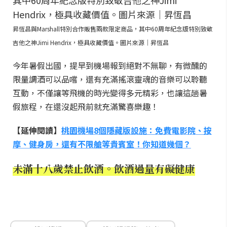
昇恆昌與Marshall特別合作販售兩款限定商品，其中60周年紀念版特別致敬
吉他之神Jimi Hendrix，極具收藏價值。圖片來源｜昇恆昌
今年暑假出國，提早到機場報到絕對不無聊，有微醺的
限量調酒可以品嚐，還有充滿搖滾靈魂的音樂可以聆聽
互動，不僅讓等飛機的時光變得多元精彩，也讓這趟暑
假旅程，在還沒起飛前就充滿驚喜樂趣！
【延伸閱讀】
桃園機場8個隱藏版設施：免費電影院、按
摩、健身房，還有不限艙等貴賓室！你知道幾個？
未滿十八歲禁止飲酒。飲酒過量有礙健康