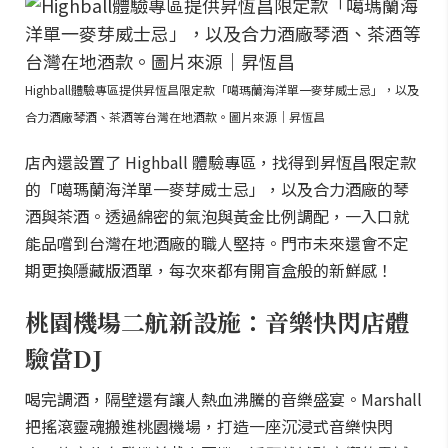
Highball體驗專區提供昇恆昌限定款「噶瑪蘭海洋單一麥芽威士忌」，以及
合力酒廠琴酒、茶酒等台灣在地酒款。圖片來源｜昇恆昌
店內還設置了 Highball 體驗專區，找得到昇恆昌限定款
的「噶瑪蘭海洋單一麥芽威士忌」，以及合力酒廠的琴
酒與茶酒。透過綿密的氣泡與黃金比例調配，一入口就
能品嚐到台灣在地酒廠的職人堅持。門市未來還會不定
期更換隱藏版酒單，每次來都有開盲盒般的新鮮感！
桃園機場二航新設施：音樂快閃店體
驗當DJ
喝完調酒，隔壁還有讓人熱血沸騰的音樂盛宴。Marshall
把搖滾靈魂搬進桃園機場，打造一座沉浸式音樂快閃