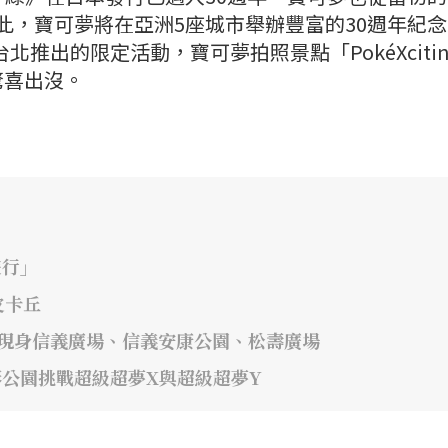
為此，寶可夢將在亞洲5座城市舉辦豐富的30週年紀
北推出的限定活動，寶可夢拍照景點「PokéXcitin
驚喜出沒。
遊行」
皮卡丘
!」 現身信義廣場、信義安康公園、松壽廣場
線形公園挑戰超級超夢X與超級超夢Y