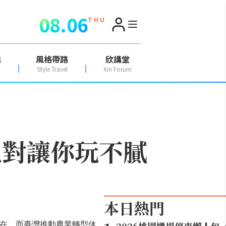
08.06
T H U
點
風格帶路
欣講堂
Style Travel
Xin Forum
絕對讓你玩不膩
本日熱門
在，而臺灣推動農業轉型休