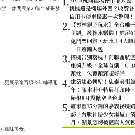
1
.
2026桃園機場停車懶人包
桃機還是機場外圍？收費各
舉辦「休閒農業20週年成果發
信用卡停車優惠一次整理！
2
.
【雲林親子玩水】全台唯
主題」叢林水樂園！虎尾6
免門票回歸，玩水＋4大順
一日遊懶人包
3
.
搭機告別落枕！阿聯酋航
座椅升級，全球首創「U-D
頭枕」包覆頭頸超好睡
4
.
建築迷必朝聖！忠泰美術館
力，更展示逾百項今年輔導開
年：藤本壯介特展打頭陣，1
屋根8月震撼空降台北
5
.
離市區15分鐘的嘉義祕境
訪「台版神隱少女湯屋」
月、湖景窯烤披薩與人氣
方風味美食。