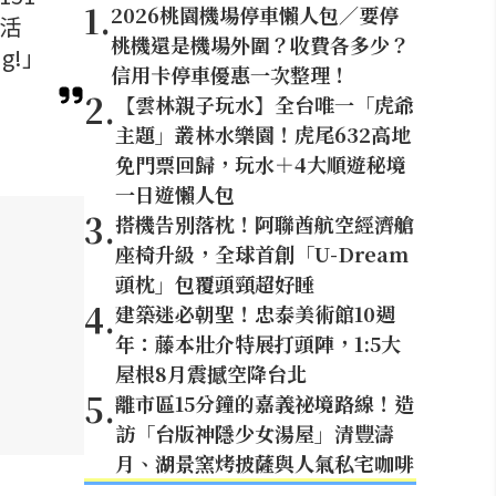
1
.
2026桃園機場停車懶人包／要停
念活
桃機還是機場外圍？收費各多少？
g!」
信用卡停車優惠一次整理！
2
.
【雲林親子玩水】全台唯一「虎爺
主題」叢林水樂園！虎尾632高地
免門票回歸，玩水＋4大順遊秘境
一日遊懶人包
3
.
搭機告別落枕！阿聯酋航空經濟艙
座椅升級，全球首創「U-Dream
頭枕」包覆頭頸超好睡
4
.
建築迷必朝聖！忠泰美術館10週
年：藤本壯介特展打頭陣，1:5大
屋根8月震撼空降台北
5
.
離市區15分鐘的嘉義祕境路線！造
訪「台版神隱少女湯屋」清豐濤
月、湖景窯烤披薩與人氣私宅咖啡