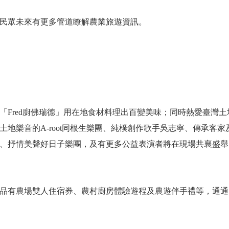
民眾未來有更多管道瞭解農業旅遊資訊。
「Fred廚佛瑞德」用在地食材料理出百變美味；同時熱愛臺灣
地樂音的A-root同根生樂團、純樸創作歌手吳志寧、傳承客
、抒情美聲好日子樂團，及有更多公益表演者將在現場共襄盛舉
品有農場雙人住宿券、農村廚房體驗遊程及農遊伴手禮等，通通