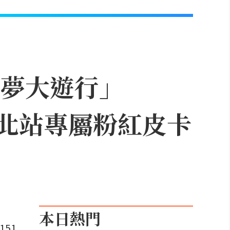
可夢大遊行」
，台北站專屬粉紅皮卡
本日熱門
51