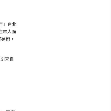
週年」台北
在眾人面
可夢們，
吸引來自