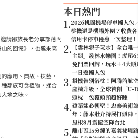
本日熱門
1
.
2026桃園機場停車懶人包
桃機還是機場外圍？收費各
，邀請鄒族長老分享部落內
信用卡停車優惠一次整理！
2
.
【雲林親子玩水】全台唯
鵑山的回憶》，也邀來高
主題」叢林水樂園！虎尾6
免門票回歸，玩水＋4大順
一日遊懶人包
裡的應用、典故、技藝，
3
.
搭機告別落枕！阿聯酋航
十種鄒族可食植物，揉合
座椅升級，全球首創「U-D
的大地之味。
頭枕」包覆頭頸超好睡
4
.
建築迷必朝聖！忠泰美術館
年：藤本壯介特展打頭陣，1
屋根8月震撼空降台北
5
.
離市區15分鐘的嘉義祕境