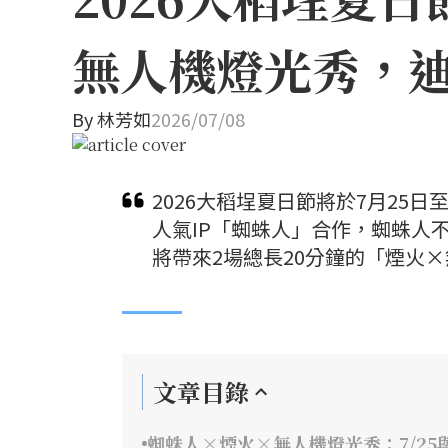
無人機燈光秀，
By
林芳如
2026/07/08
2026大稻埕夏日節將於7月25
人氣IP「蜘蛛人」合作，蜘蛛人
將帶來2場總長20分鐘的「煙火
文章目錄
蜘蛛人×煙火×無人機燈光秀：7/25與