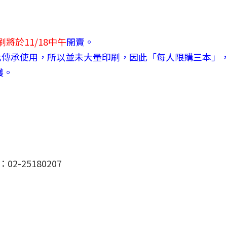
刷將於11/18中午
開賣。
化傳承使用，所以並未大量印刷，
因此「每人限購三本」
護。
-25180207