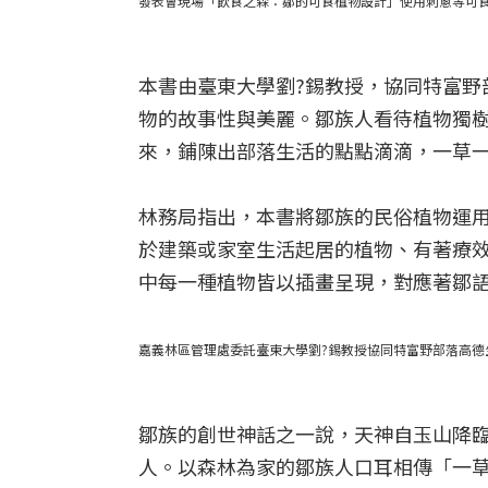
發表會現場「飲食之森：鄒的可食植物設計」使用刺蔥等可食
本書由臺東大學劉?錫教授，協同特富野
物的故事性與美麗。鄒族人看待植物獨
來，鋪陳出部落生活的點點滴滴，一草
林務局指出，本書將鄒族的民俗植物運
於建築或家室生活起居的植物、有著療
中每一種植物皆以插畫呈現，對應著鄒
嘉義林區管理處委託臺東大學劉?錫教授協同特富野部落高德
鄒族的創世神話之一說，天神自玉山降
人。以森林為家的鄒族人口耳相傳「一