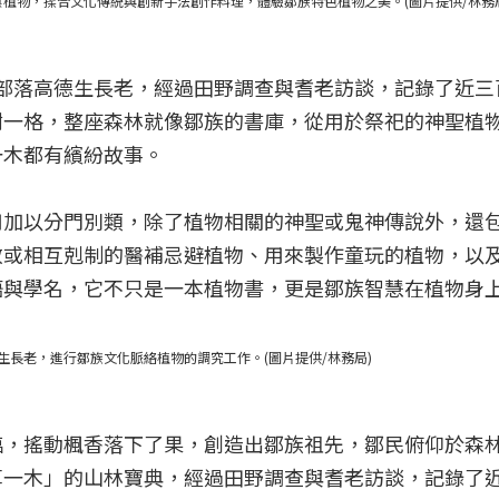
植物，揉合文化傳統與創新手法創作料理，體驗鄒族特色植物之美。(圖片提供/林務
部落高德生長老，經過田野調查與耆老訪談，記錄了近三
樹一格，整座森林就像鄒族的書庫，從用於祭祀的神聖植
一木都有繽紛故事。
用加以分門別類，除了植物相關的神聖或鬼神傳說外，還
效或相互剋制的醫補忌避植物、用來製作童玩的植物，以
語與學名，它不只是一本植物書，更是鄒族智慧在植物身
生長老，進行鄒族文化脈絡植物的調究工作。(圖片提供/林務局)
臨，搖動楓香落下了果，創造出鄒族祖先，鄒民俯仰於森
草一木」的山林寶典，經過田野調查與耆老訪談，記錄了