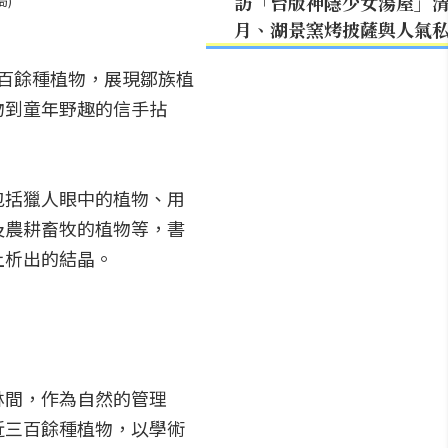
訪「台版神隱少女湯屋」
局)
月、湖景窯烤披薩與人氣
百餘種植物，展現鄒族植
物到童年野趣的信手拈
包括獵人眼中的植物、用
及農耕畜牧的植物等，書
上析出的結晶。
林間，作為自然的管理
近三百餘種植物，以學術