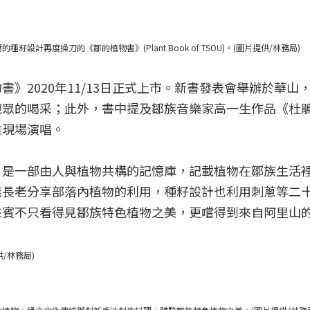
計再度操刀的《鄒的植物書》(Plant Book of TSOU)。(圖片提供/林務局)
》2020年11/13日正式上市。新書發表會舉辦於華山
觀眾的喝采；此外，書中提及鄒族音樂家高一生作品《杜
雅現場演唱。
》是一部由人與植物共構的記憶庫，記載植物在鄒族生活
族長老分享部落內植物的利用，種籽設計也利用刺蔥等二
來賓不只看得見鄒族特色植物之美，更嚐得到來自阿里山
供/林務局)