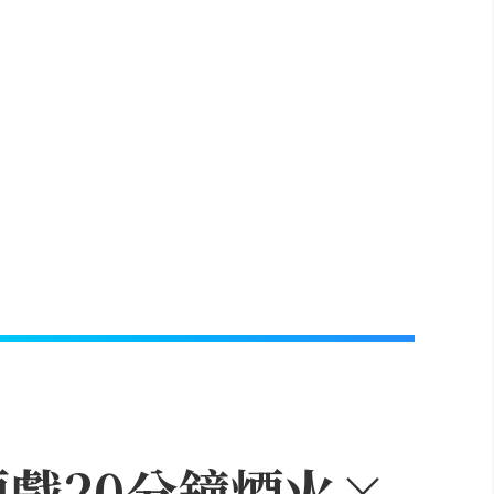
頭戲20分鐘煙火×