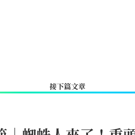
接下篇文章
日節｜蜘蛛人來了！重