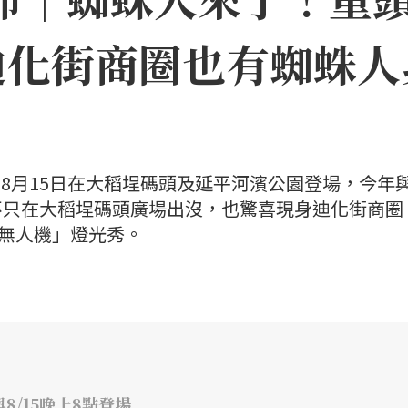
迪化街商圈也有蜘蛛人
日至8月15日在大稻埕碼頭及延平河濱公園登場，今年
不只在大稻埕碼頭廣場出沒，也驚喜現身迪化街商圈
×無人機」燈光秀。
8/15晚上8點登場