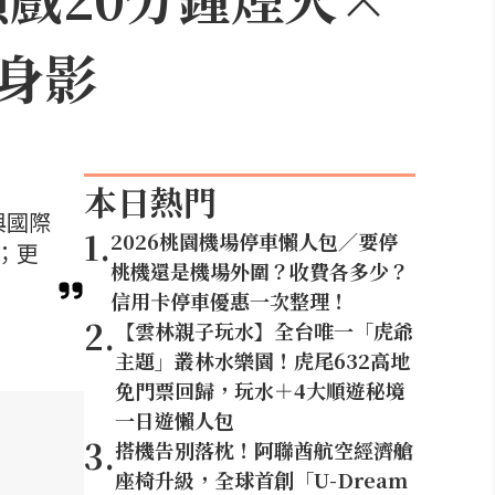
身影
本日熱門
與國際
1
.
2026桃園機場停車懶人包／要停
；更
桃機還是機場外圍？收費各多少？
信用卡停車優惠一次整理！
2
.
【雲林親子玩水】全台唯一「虎爺
主題」叢林水樂園！虎尾632高地
免門票回歸，玩水＋4大順遊秘境
一日遊懶人包
3
.
搭機告別落枕！阿聯酋航空經濟艙
座椅升級，全球首創「U-Dream