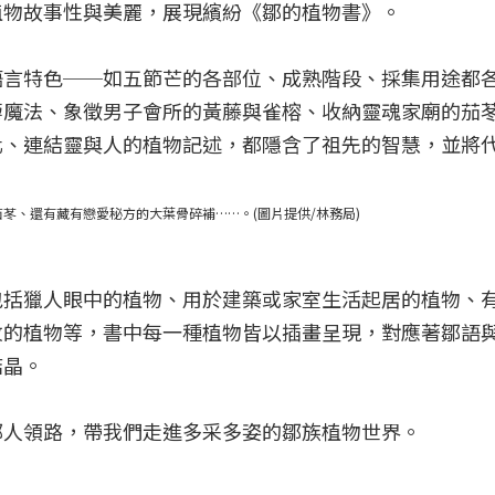
植物故事性與美麗，展現繽紛《鄒的植物書》。
語言特色──如五節芒的各部位、成熟階段、採集用途都
藜魔法、象徵男子會所的黃藤與雀榕、收納靈魂家廟的茄
化、連結靈與人的植物記述，都隱含了祖先的智慧，並將
苳、還有藏有戀愛秘方的大葉骨碎補……。(圖片提供/林務局)
包括獵人眼中的植物、用於建築或家室生活起居的植物、
牧的植物等，書中每一種植物皆以插畫呈現，對應著鄒語
結晶。
鄒人領路，帶我們走進多采多姿的鄒族植物世界。