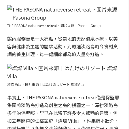
THE PASONA natureverse retreat。圖片來源｜Pasona Group
館內服務更是一大亮點，從當地的天然溫泉水療、以美
容與健康為主題的體驗活動，到嚴選淡路島時令食材烹
調的養生料理，每一處細節都為旅人量身打造。
燦燦 Villa。圖片來源｜はたけのリゾート 燦燦Villa
事實上，THE PASONA natureverse retreat僅是保聖那
集團將淡路島打造為創生之島的拼圖之一。深耕淡路島
多年的保聖那，早已在此留下許多令人驚艷的建築，例
如去年開幕的住宿設施「燦燦 Villa」，匯集藤本壯介、
中村拓志等 9 組知名建築師作品，不僅提供住宿，更讓