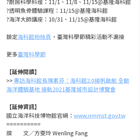
?廚房科學料理：11/1、11/8、11/15@基隆海科館
?透明魚骨體驗課程：11/15@基隆海科館
?海洋大師講座：10/31、11/15@基隆海科館
鎖定
海科館粉絲頁
，臺灣科學節精彩活動不漏接
更多
臺灣科學節
【延伸閱讀】
>>
專訪海科館長陳素芬：海科館2.0揚帆啟航 全齡
海洋體驗基地 接軌2021基隆城市設計博覽會
【延伸資訊】
國立海洋科技博物館官網：
www.nmmst.gov.tw
==========
撰 文／方雯玲 Wenling Fang