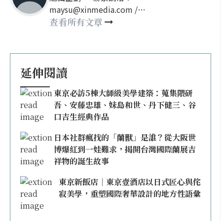
maysu@xinmedia.com /
may860527@gmail.com
查看所有文章
延伸閱讀
東京必訪5棟大師級美學建築：蒐集隈研
吾、安藤忠雄、妹島和世、丹下健三、谷
口吉生經典作品
日本社群瘋找的「蘭獸」是誰？從大阪世
博爆紅到一娃難求，揭開台灣國際蘭展吉
祥物的誕生故事
東京新飯店｜東京壹酒店以日式匠心與侘
寂美學，重塑國際奢華設計的地方性語彙