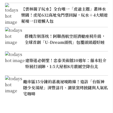
【雲林親子玩水】全台唯一「虎爺主題」叢林水
樂園！虎尾632高地免門票回歸，玩水＋4大順遊
秘境一日遊懶人包
搭機告別落枕！阿聯酋航空經濟艙座椅升級，
全球首創「U-Dream頭枕」包覆頭頸超好睡
建築迷必朝聖！忠泰美術館10週年：藤本壯介
特展打頭陣，1:5大屋根8月震撼空降台北
離市區15分鐘的嘉義祕境路線！造訪「台版神
隱少女湯屋」清豐濤月、湖景窯烤披薩與人氣私
宅咖啡