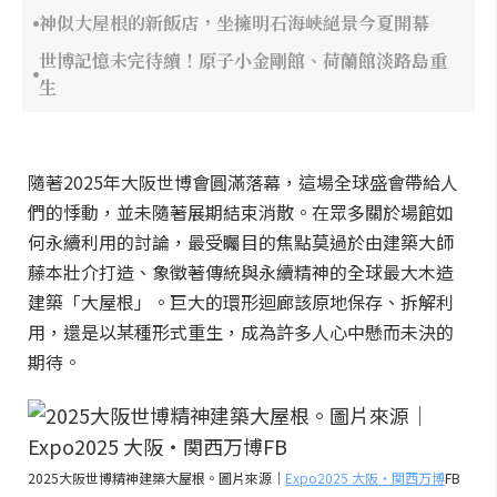
神似大屋根的新飯店，坐擁明石海峽絕景今夏開幕
世博記憶未完待續！原子小金剛館、荷蘭館淡路島重
生
隨著2025年大阪世博會圓滿落幕，這場全球盛會帶給人
們的悸動，並未隨著展期結束消散。在眾多關於場館如
何永續利用的討論，最受矚目的焦點莫過於由建築大師
藤本壯介打造、象徵著傳統與永續精神的全球最大木造
建築「大屋根」。巨大的環形迴廊該原地保存、拆解利
用，還是以某種形式重生，成為許多人心中懸而未決的
期待。
2025大阪世博精神建築大屋根。圖片來源｜
Expo2025 大阪・関西万博
FB