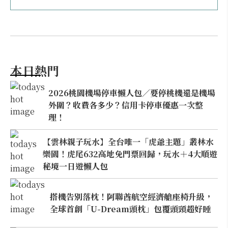
本日熱門
2026桃園機場停車懶人包／要停桃機還是機場
外圍？收費各多少？信用卡停車優惠一次整
理！
【雲林親子玩水】全台唯一「虎爺主題」叢林水
樂園！虎尾632高地免門票回歸，玩水＋4大順遊
秘境一日遊懶人包
搭機告別落枕！阿聯酋航空經濟艙座椅升級，
全球首創「U-Dream頭枕」包覆頭頸超好睡