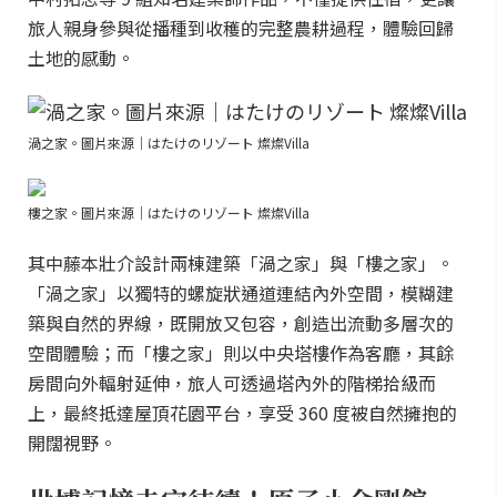
旅人親身參與從播種到收穫的完整農耕過程，體驗回歸
土地的感動。
渦之家。圖片來源｜はたけのリゾート 燦燦Villa
樓之家。圖片來源｜はたけのリゾート 燦燦Villa
其中藤本壯介設計兩棟建築「渦之家」與「樓之家」。
「渦之家」以獨特的螺旋狀通道連結內外空間，模糊建
築與自然的界線，既開放又包容，創造出流動多層次的
空間體驗；而「樓之家」則以中央塔樓作為客廳，其餘
房間向外輻射延伸，旅人可透過塔內外的階梯拾級而
上，最終抵達屋頂花園平台，享受 360 度被自然擁抱的
開闊視野。