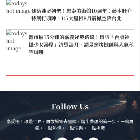
建築迷必朝聖！忠泰美術館10週年：藤本壯介
特展打頭陣，1:5大屋根8月震撼空降台北
離市區15分鐘的嘉義祕境路線！造訪「台版神
隱少女湯屋」清豐濤月、湖景窯烤披薩與人氣私
宅咖啡
Follow Us
享受吧！環遊世界，勇敢歸零去冒險，踏出夢想的第一步。一點勇
氣，一點熱情，一點快樂，一點挑戰