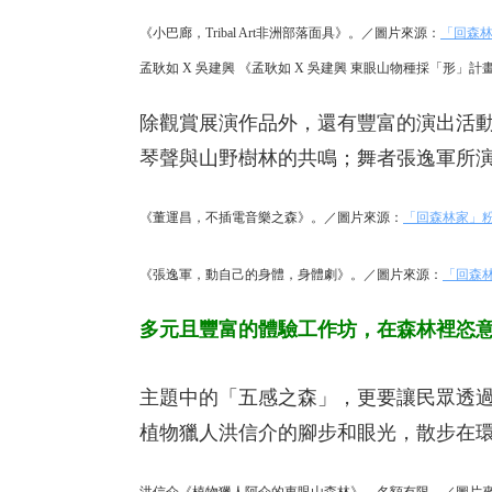
《小巴廊，Tribal Art非洲部落面具》。／圖片來源：
「回森
孟耿如 X 吳建興 《孟耿如 X 吳建興 東眼山物種採「形」
除觀賞展演作品外，還有豐富的演出活
琴聲與山野樹林的共鳴；舞者張逸軍所
《董運昌，不插電音樂之森》。／圖片來源：
「回森林家」
《張逸軍，動自己的身體，身體劇》。／圖片來源：
「回森
多元且豐富的體驗工作坊，在森林裡恣
主題中的「五感之森」，更要讓民眾透
植物獵人洪信介的腳步和眼光，散步在