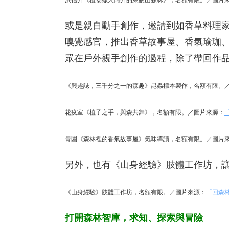
洪信介《植物獵人阿介的東眼山森林》，名額有限。／圖片
或是親自動手創作，邀請到如香草料理家
嗅覺感官，推出香草故事屋、香氣瑜珈
眾在戶外親手創作的過程，除了帶回作
《興趣誌，三千分之一的森趣》昆蟲標本製作，名額有限。
花疫室《植子之手，與森共舞》，名額有限。／圖片來源：
肯園《森林裡的香氣故事屋》氣味導讀，名額有限。／圖片
另外，也有《山身經驗》肢體工作坊，
《山身經驗》肢體工作坊，名額有限。／圖片來源：
「回森
打開森林智庫，求知、探索與冒險