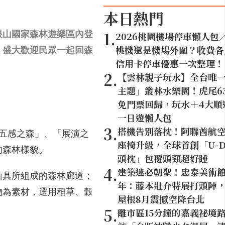
本日熱門
1
.
東眼山國家森林遊樂區內登
2026桃園機場停車懶人包
桃機還是機場外圍？收費各
，盛大歡迎民眾一起回森
信用卡停車優惠一次整理！
2
.
【雲林親子玩水】全台唯
主題」叢林水樂園！虎尾6
免門票回歸，玩水＋4大順
一日遊懶人包
3
.
搭機告別落枕！阿聯酋航
「五感之森」、「展演之
座椅升級，全球首創「U-D
的森林樣貌。
頭枕」包覆頭頸超好睡
4
.
建築迷必朝聖！忠泰美術館
面具所組成的森林廊道；
年：藤本壯介特展打頭陣，1
物為素材，選用稻草、穀
屋根8月震撼空降台北
5
.
離市區15分鐘的嘉義祕境