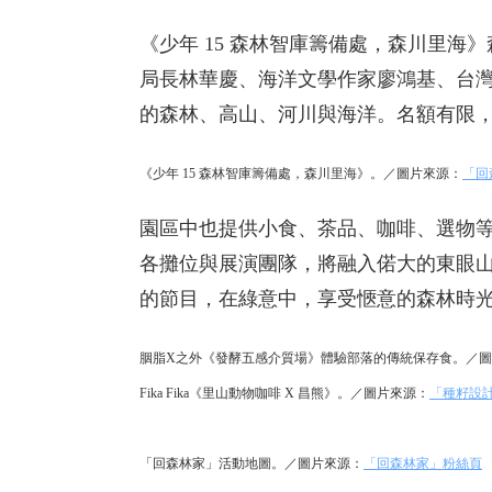
《少年 15 森林智庫籌備處，森川里
局長林華慶、海洋文學作家廖鴻基、台
的森林、高山、河川與海洋。名額有限
《少年 15 森林智庫籌備處，森川里海》。／圖片來源：
「回
園區中也提供小食、茶品、咖啡、選物等，可
各攤位與展演團隊，將融入偌大的東眼
的節目，在綠意中，享受愜意的森林時
胭脂X之外《發酵五感介質場》體驗部落的傳統保存食。／
Fika Fika《里山動物咖啡 X 昌熊》。／圖片來源：
「種籽設
「回森林家」活動地圖。／圖片來源：
「回森林家」粉絲頁