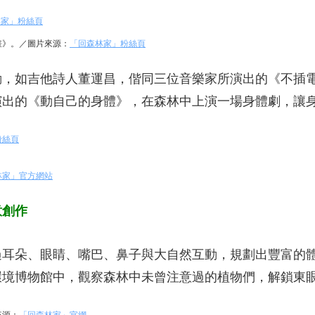
林家」粉絲頁
計畫》。／圖片來源：
「回森林家」粉絲頁
動，如吉他詩人董運昌，偕同三位音樂家所演出的《不插
演出的《動自己的身體》，在森林中上演一場身體劇，讓
粉絲頁
林家」官方網站
意創作
過耳朵、眼睛、嘴巴、鼻子與大自然互動，規劃出豐富的
環境博物館中，觀察森林中未曾注意過的植物們，解鎖東