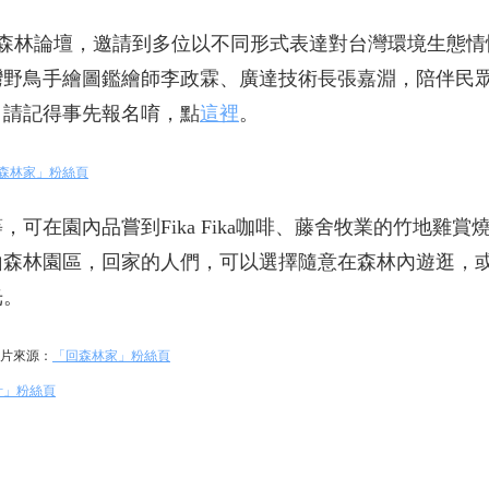
海》森林論壇，邀請到多位以不同形式表達對台灣環境生態
灣野鳥手繪圖鑑繪師李政霖、廣達技術長張嘉淵，陪伴民
，請記得事先報名唷，點
這裡
。
森林家」粉絲頁
在園內品嘗到Fika Fika咖啡、藤舍牧業的竹地雞賞燒、
山森林園區，回家的人們，可以選擇隨意在森林內遊逛，
光。
圖片來源：
「回森林家」粉絲頁
計」粉絲頁