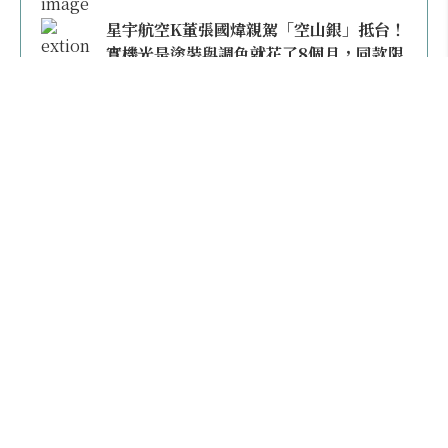
星宇航空K董張國煒親駕「空山銀」抵台！
實機光是塗裝與調色就花了8個月，同款限
量模型上架即秒殺
本日熱門
2026桃園機場停車懶人包／要停桃機還是機場
外圍？收費各多少？信用卡停車優惠一次整
理！
【雲林親子玩水】全台唯一「虎爺主題」叢林水
樂園！虎尾632高地免門票回歸，玩水＋4大順遊
秘境一日遊懶人包