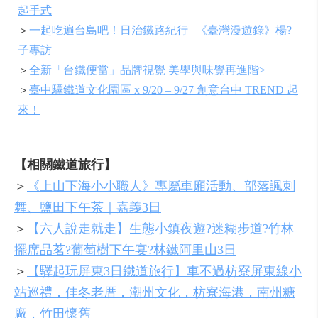
起手式
＞
一起吃遍台島吧！日治鐵路紀行 | 《臺灣漫遊錄》楊?
子專訪
＞
全新「台鐵便當」品牌視覺 美學與味覺再進階>
＞
臺中驛鐵道文化園區 x 9/20 – 9/27 創意台中 TREND 起
來！
【相關鐵道旅行】
＞
《上山下海小小職人》專屬車廂活動、部落諷刺
舞、鹽田下午茶｜嘉義3日
＞
【六人說走就走】生態小鎮夜遊?迷糊步道?竹林
擺席品茗?葡萄樹下午宴?林鐵阿里山3日
＞
【驛起玩屏東3日鐵道旅行】車不過枋寮屏東線小
站巡禮．佳冬老厝．潮州文化．枋寮海港．南州糖
廠．竹田懷舊