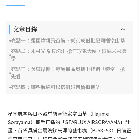
文章目錄
亮點一：張國煒親飛首航，東京成田世紀同框空山基
亮點二：木村光希 Kōki, 擔任形象大使，演繹未來美
學
亮點三：美感爆棚！專屬備品與機上特調「鏡空」搶
先看
亮點四：哪些航線可以搭到這架藝術機？
星宇航空與日本殿堂級藝術家空山基（Hajime
Sorayama）攜手打造的「STARLUX AIRSORAYAMA」計
畫，首架具備金屬洗鍊光澤的藝術機（B-58553）日前正
式首航東京！這場重新定義航空美學的跨界合作，從代