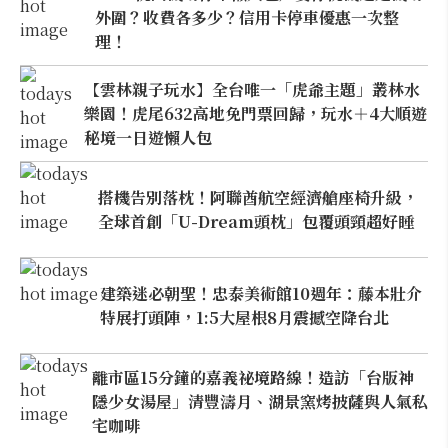
外圍？收費各多少？信用卡停車優惠一次整
理！
【雲林親子玩水】全台唯一「虎爺主題」叢林水
樂園！虎尾632高地免門票回歸，玩水＋4大順遊
秘境一日遊懶人包
搭機告別落枕！阿聯酋航空經濟艙座椅升級，
全球首創「U-Dream頭枕」包覆頭頸超好睡
建築迷必朝聖！忠泰美術館10週年：藤本壯介
特展打頭陣，1:5大屋根8月震撼空降台北
離市區15分鐘的嘉義祕境路線！造訪「台版神
隱少女湯屋」清豐濤月、湖景窯烤披薩與人氣私
宅咖啡