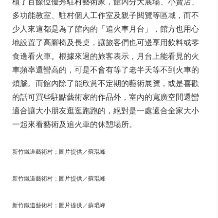
植了百餘位優秀駐村藝術家，館內分大展場、小賣店、
多功能教室、駐村個人工作室及親子閱覽等區域，而不
少人來這都是為了館內的「追火車月台」，館方也用心
地設置了高腳椅及長桌，讓旅客們也可邊享用飲料或零
食邊看火車。根據來過的旅客表示，月台上能看見的火
車頻率還蠻高的，可是不會有等了老半天等不到火車的
煩腦。而館內除了能欣賞不定期的藝術展覽，或是喜歡
的話可買些駐點藝術家的作品外，室內的寬廣空間還蠻
適合讓大小朋友逛逛跑跑的，絕對是一處適合全家大小
一起來看藝術及追火車的休憩場所。
新竹鐵道藝術村；圖片提供／蘇琨峰
新竹鐵道藝術村；圖片提供／蘇琨峰
新竹鐵道藝術村；圖片提供／蘇琨峰