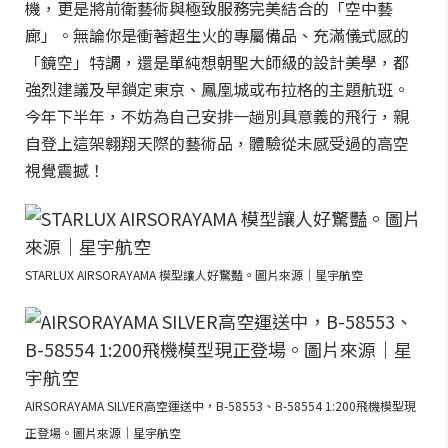
機，更是將前衛藝術與極致服務完美結合的「空中藝
廊」。無論你是衝著超生火的專屬備品、充滿儀式感的
「鏡空」特調，還是單純想朝聖大師級的設計美學，都
強烈建議及早鎖定東京、鳳凰城或布拉格的主題航班。
今年下半年，不妨為自己安排一趟別具意義的飛行，親
自登上這架翱翔天際的藝術品，體驗從未感受過的高空
視覺震撼！
STARLUX AIRSORAYAMA 模型讓人好驚豔。圖片來源｜星宇航空
AIRSORAYAMA SILVER高空運送中，B-58553、B-58554 1:200飛機模型現
正登場。圖片來源｜星宇航空