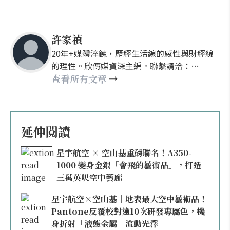
許家禎
20年+媒體淬鍊，歷經生活線的感性與財經線
的理性。欣傳媒資深主編。聯繫請洽：
nellyhsu@xinmedia.com
查看所有文章
延伸閱讀
星宇航空 × 空山基重磅聯名！A350-
1000 變身金銀「會飛的藝術品」，打造
三萬英呎空中藝廊
星宇航空×空山基｜地表最大空中藝術品！
Pantone反覆校對逾10次研發專屬色，機
身折射「液態金屬」流動光澤