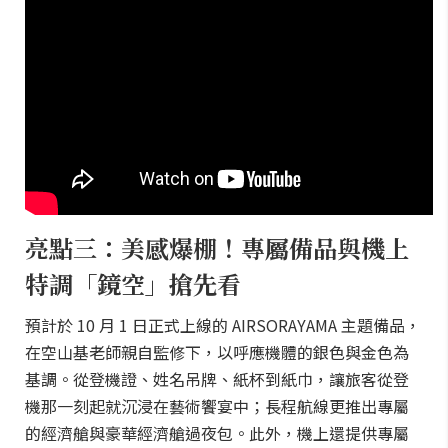
亮點三：美感爆棚！專屬備品與機上
特調「鏡空」搶先看
預計於 10 月 1 日正式上線的 AIRSORAYAMA 主題備品，
在空山基老師親自監修下，以呼應機體的銀色與金色為
基調。從登機證、姓名吊牌、紙杯到紙巾，讓旅客從登
機那一刻起就沉浸在藝術饗宴中；長程航線更推出專屬
的經濟艙與豪華經濟艙過夜包。此外，機上還提供專屬