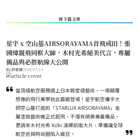
接下篇文章
星宇 x 空山基AIRSORAYAMA首飛成田！張
國煒親飛同框大師，木村光希絕美代言，專屬
備品與必搭航線大公開
By
許家禎
2026/07/13
當頂級航空服務遇上日本殿堂級藝術，一場顛覆
想像的飛行美學就此震撼登場！星宇航空攜手大
師空山基打造的「STARLUX AIRSORAYAMA」金
屬塗裝藝術機正式起飛，不僅有絕美專屬備品，
更請來木村光希 Kōki 演繹前衛大片，準備讓全球
航空迷與時尚圈陷入瘋狂。