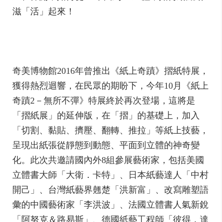
滋「活」起來！
奇美博物館2016年曾推出《紙上奇蹟》摺紙特展，
獲得熱烈迴響，在民眾的期盼下，今年10月《紙上
奇蹟2－無所不彈》特展終於再次登場，這將是
「摺紙展」的延伸版，在「摺」的基礎上，加入
「切割、黏貼、擠壓、翻轉、推拉」等紙上技藝，
呈現出紙張從靜態到動態、平面到立體的神奇變
化。此次共邀請國內外8組參展藝術家，包括美國
立體書大師「大衛．卡特」、日本紙藝達人「中村
開己」、台灣紙藝界翹楚「洪新富」、改寫雕塑語
彙的中國藝術家「李洪波」、法國立體書人氣新銳
「阿努克＆路易斯」、德國紙藝工程師「彼得．達