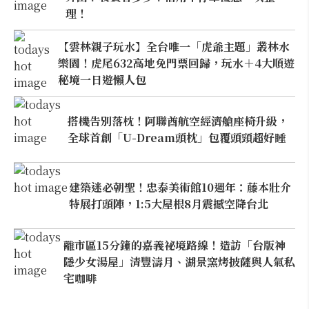
理！
【雲林親子玩水】全台唯一「虎爺主題」叢林水
樂園！虎尾632高地免門票回歸，玩水＋4大順遊
秘境一日遊懶人包
搭機告別落枕！阿聯酋航空經濟艙座椅升級，
全球首創「U-Dream頭枕」包覆頭頸超好睡
建築迷必朝聖！忠泰美術館10週年：藤本壯介
特展打頭陣，1:5大屋根8月震撼空降台北
離市區15分鐘的嘉義祕境路線！造訪「台版神
隱少女湯屋」清豐濤月、湖景窯烤披薩與人氣私
宅咖啡