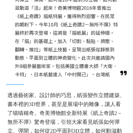
滋動滋「活」起來！奇美博物館2016年曾推出
《紙上奇蹟》摺紙特展，獲得熱烈迴響，在民眾
的期盼下，今年10月《紙上奇蹟2－無所不彈》特
展終於再次登場，這將是「摺紙展」的延伸版，
在「摺」的基礎上，加入「切割、黏貼、擠壓、
翻轉、推拉」等紙上技藝，呈現出紙張從靜態到
動態、平面到立體的神奇變化。此次共邀請國內
外8組參展藝術家，包括美國立體書大師「大衛．
卡特」、日本紙藝達人「中村開己」、台灣紙
透過藝術家、設計師的巧思，紙張變作立體建築、
書本裡的3D世界，甚至是展場中的雕像，讓人看
了嘖嘖稱奇。奇美博物館全新特展《紙上奇蹟2－
無所不彈》驚奇登場，引領大家看見紙張如何彈
立、彈開，如何從2D平面到3D立體，如何動滋動