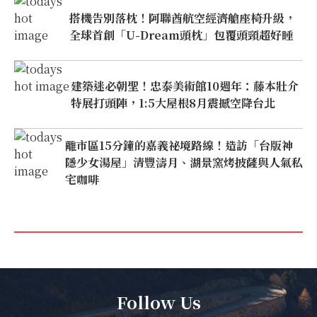
搭機告別落枕！阿聯酋航空經濟艙座椅升級，
全球首創「U-Dream頭枕」包覆頭頸超好睡
建築迷必朝聖！忠泰美術館10週年：藤本壯介
特展打頭陣，1:5大屋根8月震撼空降台北
離市區15分鐘的嘉義祕境路線！造訪「台版神
隱少女湯屋」清豐濤月、湖景窯烤披薩與人氣私
宅咖啡
Follow Us