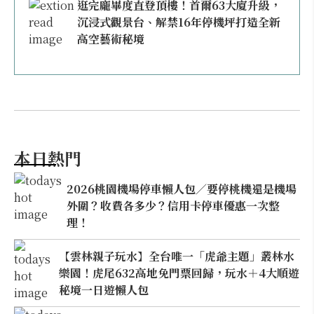
逛完龐畢度直登頂樓！首爾63大廈升級，
沉浸式觀景台、解禁16年停機坪打造全新
高空藝術秘境
本日熱門
2026桃園機場停車懶人包／要停桃機還是機場
外圍？收費各多少？信用卡停車優惠一次整
理！
【雲林親子玩水】全台唯一「虎爺主題」叢林水
樂園！虎尾632高地免門票回歸，玩水＋4大順遊
秘境一日遊懶人包