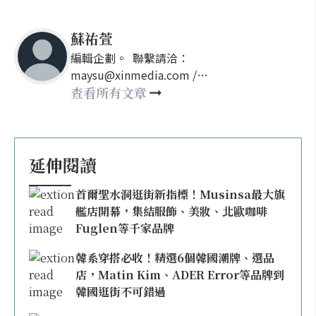
蘇祐萱
編輯企劃。 聯繫請洽：
maysu@xinmedia.com /
may860527@gmail.com
查看所有文章
延伸閱讀
首爾聖水洞逛街新指標！Musinsa最大旗
艦店開幕，集結服飾、美妝、北歐咖啡
Fuglen等千家品牌
韓系穿搭必收！精選6個韓國潮牌、選品
店，Matin Kim、ADER Error等品牌到
韓國逛街不可錯過