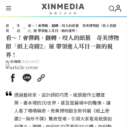
搜尋
首
生
看～！會彈跳、翻轉、咬人的紙藝 奇美博物館「紙上奇蹟
>
>
頁
活
2」展 帶領進入耳目一新的視界！
看～！會彈跳、翻轉、咬人的紙藝 奇美博物
館「紙上奇蹟2」展 帶領進入耳目一新的視
界！
By
欣傳媒
2020/10/07
透過藝術家、設計師的巧思，紙張變作立體建
築、書本裡的3D世界，甚至是展場中的雕像，讓
人看了嘖嘖稱奇。奇美博物館全新特展《紙上奇
蹟2－無所不彈》驚奇登場，引領大家看見紙張如
何彈立、彈開，如何從2D平面到3D立體，如何動