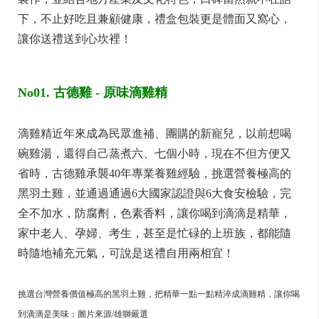
下，不止好吃且兼顧健康，禮盒包裝更是體面又窩心，
讓你送禮送到心坎裡！
No01. 古德雞 - 原味滴雞精
滴雞精近年來成為民眾進補、團購的新寵兒，以前想喝
碗雞湯，還得自己蒸煮六、七個小時，現在不但方便又
省時，古德雞承襲40年專業養雞經驗，挑選營養極高的
黑羽土雞，並通過通過6大國家認證與6大食安檢驗，完
全不加水，防腐劑，色素香料，讓你喝到滴滴是精華，
家中老人、孕婦、考生，甚至是忙碌的上班族，都能隨
時隨地補充元氣，可說是送禮自用兩相宜！
挑選台灣營養價值極高的黑羽土雞，把精華一點一點精淬成滴雞精，讓你喝
到滴滴是美味；
圖片來源/雄獅嚴選