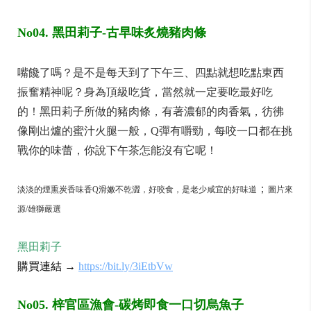
No04. 黑田莉子-古早味炙燒豬肉條
嘴饞了嗎？是不是每天到了下午三、四點就想吃點東西
振奮精神呢？身為頂級吃貨，當然就一定要吃最好吃
的！黑田莉子所做的豬肉條，有著濃郁的肉香氣，彷彿
像剛出爐的蜜汁火腿一般，Q彈有嚼勁，每咬一口都在挑
戰你的味蕾，你說下午茶怎能沒有它呢！
；
淡淡的煙熏炭香味香Q滑嫩不乾澀，好咬食，是老少咸宜的好味道
圖片來
源/雄獅嚴選
黑田莉子
購買連結 →
https://bit.ly/3iEtbVw
No05. 梓官區漁會-碳烤即食一口切烏魚子