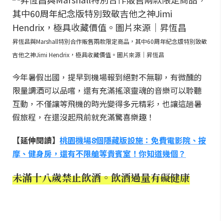
昇恆昌與Marshall特別合作販售兩款限定商品，其中60周年紀念版特別致敬
吉他之神Jimi Hendrix，極具收藏價值。圖片來源｜昇恆昌
今年暑假出國，提早到機場報到絕對不無聊，有微醺的
限量調酒可以品嚐，還有充滿搖滾靈魂的音樂可以聆聽
互動，不僅讓等飛機的時光變得多元精彩，也讓這趟暑
假旅程，在還沒起飛前就充滿驚喜樂趣！
【延伸閱讀】
桃園機場8個隱藏版設施：免費電影院、按
摩、健身房，還有不限艙等貴賓室！你知道幾個？
未滿十八歲禁止飲酒。飲酒過量有礙健康