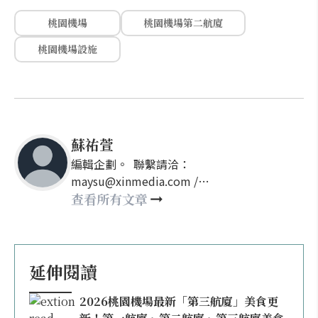
桃園機場
桃園機場第二航廈
桃園機場設施
蘇祐萱
編輯企劃。 聯繫請洽：
maysu@xinmedia.com /
may860527@gmail.com
查看所有文章
延伸閱讀
2026桃園機場最新「第三航廈」美食更