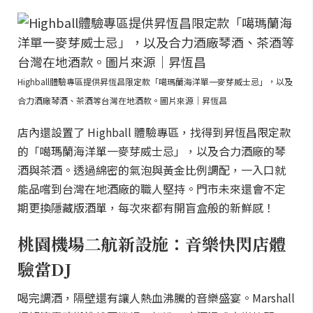
Highball體驗專區提供昇恆昌限定款「噶瑪蘭海洋單一麥芽威士忌」，以及
合力酒廠琴酒、茶酒等台灣在地酒款。圖片來源｜昇恆昌
店內還設置了 Highball 體驗專區，找得到昇恆昌限定款
的「噶瑪蘭海洋單一麥芽威士忌」，以及合力酒廠的琴
酒與茶酒。透過綿密的氣泡與黃金比例調配，一入口就
能品嚐到台灣在地酒廠的職人堅持。門市未來還會不定
期更換隱藏版酒單，每次來都有開盲盒般的新鮮感！
桃園機場二航新設施：音樂快閃店體
驗當DJ
喝完調酒，隔壁還有讓人熱血沸騰的音樂盛宴。Marshall