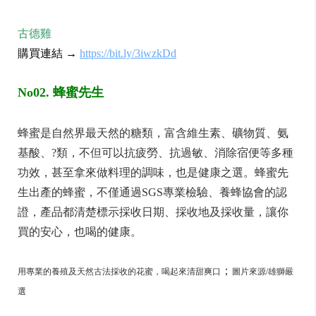
古德雞
購買連結 →
https://bit.ly/3iwzkDd
No02. 蜂蜜先生
蜂蜜是自然界最天然的糖類，富含維生素、礦物質、氨
基酸、?類，不但可以抗疲勞、抗過敏、消除宿便等多種
功效，甚至拿來做料理的調味，也是健康之選。蜂蜜先
生出產的蜂蜜，不僅通過
SGS
專業檢驗、養蜂協會的認
證，產品都清楚標示採收日期、採收地及採收量，讓你
買的安心，也喝的健康。
；
用專業的養殖及天然古法採收的花蜜，喝起來清甜爽口
圖片來源/雄獅嚴
選