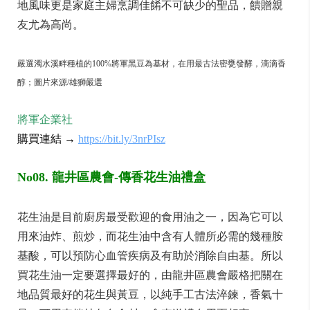
地風味更是家庭主婦烹調佳餚不可缺少的聖品，饋贈親
友尤為高尚。
嚴選濁水溪畔種植的
100%
將軍黑豆為基材，在用最古法密甕發酵，滴滴香
醇；圖片來源/雄獅嚴選
將軍企業社
購買連結 →
https://bit.ly/3nrPIsz
No08. 龍井區農會-傳香花生油禮盒
花生油是目前廚房最受歡迎的食用油之一，因為它可以
用來油炸、煎炒，而花生油中含有人體所必需的幾種胺
基酸，可以預防心血管疾病及有助於消除自由基。所以
買花生油一定要選擇最好的，由龍井區農會嚴格把關在
地品質最好的花生與黃豆，以純手工古法淬鍊，香氣十