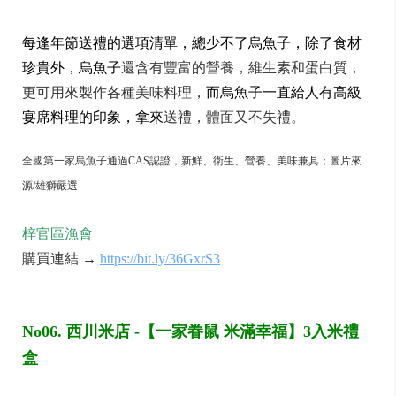
每逢年節送禮的選項清單，總少不了烏魚子，
除了食材
珍貴外，烏魚子
還含有豐富的營養，維生素和蛋白質，
更可用來製作各種美味料理，
而
烏魚子一直給人有高級
宴席料理的印象，拿來
送禮，體面又不失禮。
全國第一家烏魚子通過CAS認證，新鮮、衛生、營養、美味兼具；圖片來
源/雄獅嚴選
梓官區漁會
購買連結 →
https://bit.ly/36GxrS3
No06. 西川米店 -【一家眷鼠 米滿幸福】3入米禮
盒