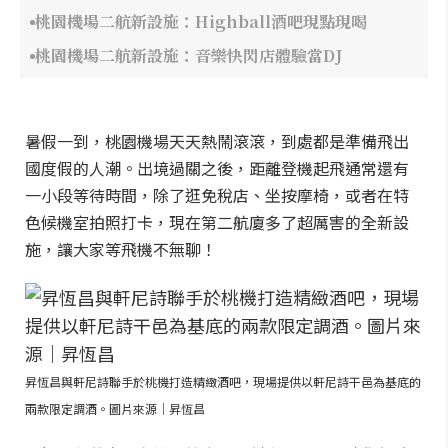
桃園機場二航新設施：Highball酒吧現點現喝
桃園機場二航新設施：音樂快閃店體驗當DJ
暑假一到，桃園機場天天熱鬧滾滾，到處都是準備飛出
國度假的人潮。出境過關之後，距離登機起飛通常還有
一小段等待時間，除了逛免稅店、坐按摩椅，或者在特
色候機室拍照打卡，現在第二航廈多了超厲害的全新設
施，讓大家等飛機不無聊！
昇恆昌與軒尼詩聯手於桃機打造精緻酒吧，現場提供以軒尼詩干邑為基底的
兩款限定調酒。圖片來源｜昇恆昌