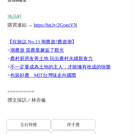
源/雄獅嚴選
漁品軒
購買連結 →
https://bit.ly/2GogzVN
【
欣旅誌 No.13 潮農遊?農遊潮
】
>
潮農遊 當農業邂逅了觀光
>
農村廚房友善土地 玩出農村永續新食力
>
不一定要成為土地的主人，才能擁有收成的快樂
>
包裝好農 MIT台灣味走向國際
==========
撰文採訪／林亦倫
全台特搜
伴手禮