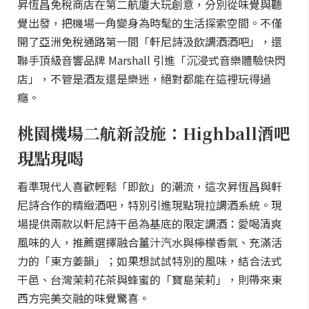
昇恆昌免稅商店在第二航廈大玩創意，分別從味覺與聽
覺出發，把機場一角變身為時髦的生活探索空間。不僅
開了亞洲免稅通路第一間「軒尼詩汲飲調酒酒吧」，還
聯手頂級音響品牌 Marshall 引進「沉浸式音樂體驗快閃
店」，不管是酒友還是樂迷，絕對都能在這裡玩得過
癮。
桃園機場二航新設施：Highball酒吧
現點現喝
看準現代人喜歡輕鬆「即飲」的潮流，這次昇恆昌與軒
尼詩合作的精緻酒吧，特別引進現點現拉調酒系統。現
場提供兩款以軒尼詩干邑為基底的限定調酒：愛喝清爽
風味的人，推薦選擇融合薑汁汽水與檸檬香氣、充滿活
力的「東方姜韻」；如果想試試特別的風味，結合法式
干邑、台灣茉莉花茶與蜂蜜的「寶島茉莉」，則帶來東
西方完美交融的味覺驚喜。