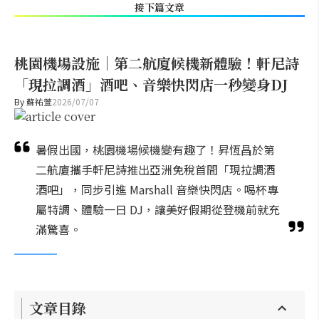
接下篇文章
桃園機場設施｜第二航廈候機新體驗！軒尼詩
「現拉調酒」酒吧、音樂快閃店一秒變身DJ
By
蘇祐萱
2026/07/07
暑假出國，桃園機場候機變有趣了！昇恆昌於第
二航廈攜手軒尼詩推出亞洲免稅首間「現拉調酒
酒吧」，同步引進 Marshall 音樂快閃店。喝杯專
屬特調、體驗一日 DJ，讓美好假期從登機前就充
滿驚喜。
文章目錄