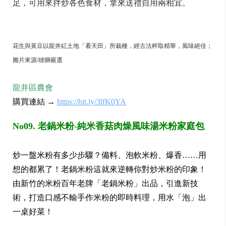
足，可用來拌炒各色食材，拿來送禮自用兩相宜。
花生與黃豆以龍井紅土地「看天田」所栽種，經古法粹取精華，風味絕佳；
圖片來源/雄獅嚴選
龍井區農會
購買連結 →
https://bit.ly/3lfK0YA
No09. 老鍋米粉-純米香菇肉燥風味湯米粉家庭包
炒一盤米粉有多少步驟？備料、泡軟米粉、爆香……用
想的都累了！老鍋米粉這就來逆轉你對炒米粉的印象！
由新竹的米粉百年老牌「老鍋米粉」出品，引進新技
術，打造口感不輸手作米粉的即時料理，用水「泡」出
一桌好菜！