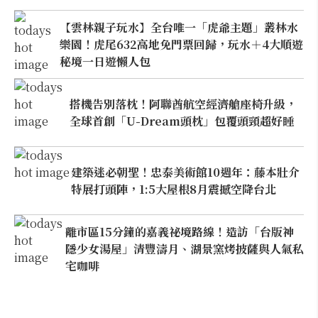
【雲林親子玩水】全台唯一「虎爺主題」叢林水
樂園！虎尾632高地免門票回歸，玩水＋4大順遊
秘境一日遊懶人包
搭機告別落枕！阿聯酋航空經濟艙座椅升級，
全球首創「U-Dream頭枕」包覆頭頸超好睡
建築迷必朝聖！忠泰美術館10週年：藤本壯介
特展打頭陣，1:5大屋根8月震撼空降台北
離市區15分鐘的嘉義祕境路線！造訪「台版神
隱少女湯屋」清豐濤月、湖景窯烤披薩與人氣私
宅咖啡