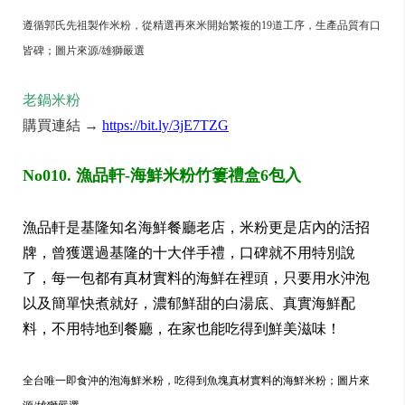
遵循郭氏先祖製作米粉，從精選再來米開始繁複的
19
道工序，生產品質有口
皆碑；圖片來源/雄獅嚴選
老鍋米粉
購買連結 →
https://bit.ly/3jE7TZG
No010. 漁品軒-海鮮米粉竹簍禮盒6包入
漁品軒是基隆知名海鮮餐廳老店，米粉更是店內的活招
牌，曾獲選過基隆的十大伴手禮，口碑就不用特別說
了，每一包都有真材實料的海鮮在裡頭，只要用水沖泡
以及簡單快煮就好，濃郁鮮甜的白湯底、真實海鮮配
料，不用特地到餐廳，在家也能吃得到鮮美滋味！
全台唯一即食沖的泡海鮮米粉，吃得到魚塊真材實料的海鮮米粉；圖片來