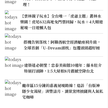
理！
【雲林親子玩水】全台唯一「虎爺主題」叢林水
樂園！虎尾632高地免門票回歸，玩水＋4大順遊
秘境一日遊懶人包
搭機告別落枕！阿聯酋航空經濟艙座椅升級，
全球首創「U-Dream頭枕」包覆頭頸超好睡
建築迷必朝聖！忠泰美術館10週年：藤本壯介
特展打頭陣，1:5大屋根8月震撼空降台北
離市區15分鐘的嘉義祕境路線！造訪「台版神
隱少女湯屋」清豐濤月、湖景窯烤披薩與人氣私
宅咖啡