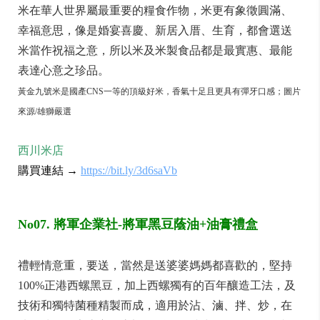
米在華人世界屬最重要的糧食作物，米更有象徵圓滿、
幸福意思，像是婚宴喜慶、新居入厝、生育，都會選送
米當作祝福之意，所以米及米製食品都是最實惠、最能
表達心意之珍品。
黃金九號米是國產
CNS
一等的頂級好米，香氣十足且更具有彈牙口感；圖片
來源/雄獅嚴選
西川米店
購買連結 →
https://bit.ly/3d6saVb
No07. 將軍企業社-將軍黑豆蔭油+油膏禮盒
禮輕情意重，要送，當然是送婆婆媽媽都喜歡的，堅持
100%正港西螺黑豆，加上西螺獨有的百年釀造工法，及
技術和獨特菌種精製而成，適用於沾、滷、拌、炒，在