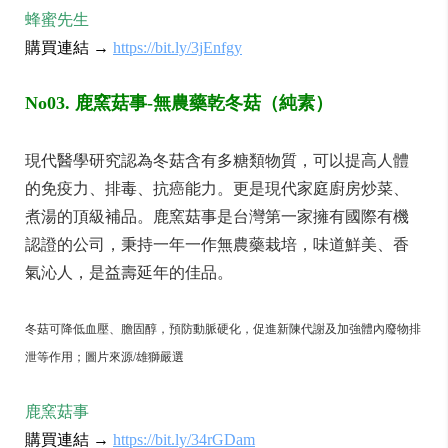
蜂蜜先生
購買連結 →
https://bit.ly/3jEnfgy
No03. 鹿窯菇事-無農藥乾冬菇（純素）
現代醫學研究認為冬菇含有多糖類物質，可以提高人體
的免疫力、排毒、抗癌能力。更是現代家庭廚房炒菜、
煮湯的頂級補品。鹿窯菇事是台灣第一家擁有國際有機
認證的公司，秉持一年一作無農藥栽培，味道鮮美、香
氣沁人，是益壽延年的佳品。
冬菇可降低血壓、膽固醇，預防動脈硬化，促進新陳代謝及加強體內廢物排
泄等作用；圖片來源/雄獅嚴選
鹿窯菇事
購買連結 →
https://bit.ly/34rGDam