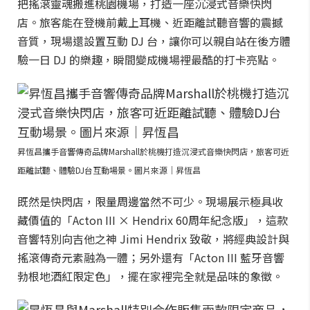
把搖滾靈魂搬進桃園機場，打造一座沉浸式音樂快閃
店。旅客能在登機前戴上耳機、近距離試聽音響的震撼
音質，現場還設置互動 DJ 台，讓你可以親自站在後方體
驗一日 DJ 的樂趣，瞬間變成機場裡最酷的打卡亮點。
昇恆昌攜手音響傳奇品牌Marshall於桃機打造沉浸式音樂快閃店，旅客可近
距離試聽、體驗DJ台互動場景。圖片來源｜昇恆昌
既然是快閃店，限量周邊當然不可少。現場展示極具收
藏價值的「Acton III × Hendrix 60周年紀念版」，這款
音響特別向吉他之神 Jimi Hendrix 致敬，將經典設計與
搖滾傳奇元素融為一體；另外還有「Acton III 藍牙音響
勃根地酒紅限定色」，擺在家裡完全就是品味的象徵。