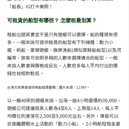
「船長」IG打卡美照！
可租賃的船型有哪些？
怎麼租最划算？
租船出遊其實並不是只有遊艇可以選擇，船的種類有很
多，一般來說可提供租賃的船型有下列幾種：動力小
艇、帆船、豪華遊艇、娛樂漁船(類似賞鯨船船型)以及河
輪等，旅客可依照參與的人數來選擇適合的船型，一般
來說人數會與價格成反比，人數愈多每人平均付出的價
錢也就相對較低。
台灣也有業者提供帆船租賃服務；圖片來源／123RF。
以一艘40呎的遊艇來說，出海一趟4小時要價約36,000，
遊艇公司建議搭乘人數為4至6人、上限是14人，每人平
均價位則會落在2,500至9,000元左右。另外，像是可以
近距離體驗水上活動的「動力小船」，2小時航程租金要