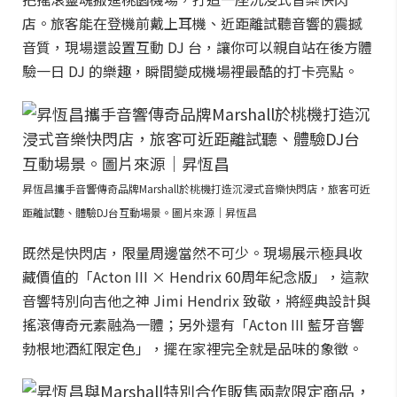
店。旅客能在登機前戴上耳機、近距離試聽音響的震撼
音質，現場還設置互動 DJ 台，讓你可以親自站在後方體
驗一日 DJ 的樂趣，瞬間變成機場裡最酷的打卡亮點。
昇恆昌攜手音響傳奇品牌Marshall於桃機打造沉浸式音樂快閃店，旅客可近
距離試聽、體驗DJ台互動場景。圖片來源｜昇恆昌
既然是快閃店，限量周邊當然不可少。現場展示極具收
藏價值的「Acton III × Hendrix 60周年紀念版」，這款
音響特別向吉他之神 Jimi Hendrix 致敬，將經典設計與
搖滾傳奇元素融為一體；另外還有「Acton III 藍牙音響
勃根地酒紅限定色」，擺在家裡完全就是品味的象徵。