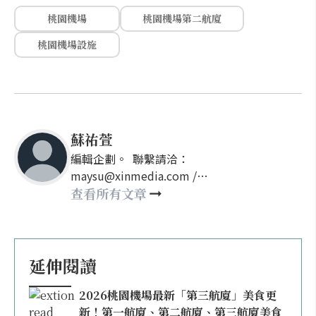
桃園機場
桃園機場第二航廈
桃園機場設施
蘇祐萱
編輯企劃。 聯繫請洽：
maysu@xinmedia.com /
may860527@gmail.com
查看所有文章
延伸閱讀
2026桃園機場最新「第三航廈」美食更
新！第一航廈、第二航廈、第三航廈美食