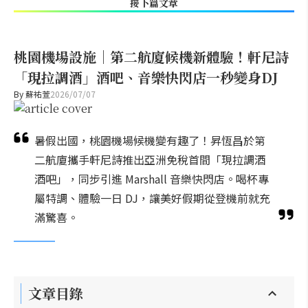
接下篇文章
桃園機場設施｜第二航廈候機新體驗！軒尼詩
「現拉調酒」酒吧、音樂快閃店一秒變身DJ
By
蘇祐萱
2026/07/07
暑假出國，桃園機場候機變有趣了！昇恆昌於第
二航廈攜手軒尼詩推出亞洲免稅首間「現拉調酒
酒吧」，同步引進 Marshall 音樂快閃店。喝杯專
屬特調、體驗一日 DJ，讓美好假期從登機前就充
滿驚喜。
文章目錄