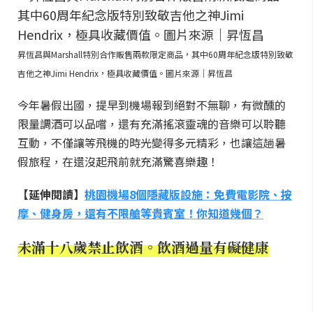
昇恆昌與Marshall特別合作販售兩款限定商品，其中60周年紀念版特別致敬
吉他之神Jimi Hendrix，極具收藏價值。圖片來源｜昇恆昌
今年暑假出國，提早到機場報到絕對不無聊，有微醺的
限量調酒可以品嚐，還有充滿搖滾靈魂的音樂可以聆聽
互動，不僅讓等飛機的時光變得多元精彩，也讓這趟暑
假旅程，在還沒起飛前就充滿驚喜樂趣！
【延伸閱讀】
桃園機場8個隱藏版設施：免費電影院、按
摩、健身房，還有不限艙等貴賓室！你知道幾個？
未滿十八歲禁止飲酒。飲酒過量有礙健康