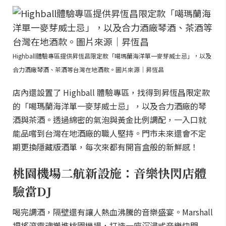
Highball體驗專區提供昇恆昌限定款「噶瑪蘭海洋單一麥芽威士忌」，以及
合力酒廠琴酒、茶酒等台灣在地酒款。圖片來源｜昇恆昌
店內還設置了 Highball 體驗專區，找得到昇恆昌限定款
的「噶瑪蘭海洋單一麥芽威士忌」，以及合力酒廠的琴
酒與茶酒。透過綿密的氣泡與黃金比例調配，一入口就
能品嚐到台灣在地酒廠的職人堅持。門市未來還會不定
期更換隱藏版酒單，每次來都有開盲盒般的新鮮感！
桃園機場二航新設施：音樂快閃店體
驗當DJ
喝完調酒，隔壁還有讓人熱血沸騰的音樂盛宴。Marshall
把搖滾靈魂搬進桃園機場，打造一座沉浸式音樂快閃