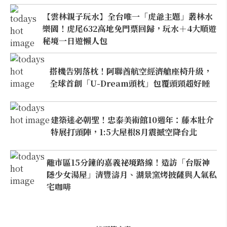
【雲林親子玩水】全台唯一「虎爺主題」叢林水
樂園！虎尾632高地免門票回歸，玩水＋4大順遊
秘境一日遊懶人包
搭機告別落枕！阿聯酋航空經濟艙座椅升級，
全球首創「U-Dream頭枕」包覆頭頸超好睡
建築迷必朝聖！忠泰美術館10週年：藤本壯介
特展打頭陣，1:5大屋根8月震撼空降台北
離市區15分鐘的嘉義祕境路線！造訪「台版神
隱少女湯屋」清豐濤月、湖景窯烤披薩與人氣私
宅咖啡