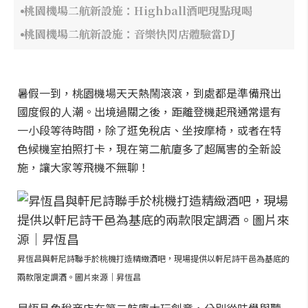
桃園機場二航新設施：Highball酒吧現點現喝
桃園機場二航新設施：音樂快閃店體驗當DJ
暑假一到，桃園機場天天熱鬧滾滾，到處都是準備飛出
國度假的人潮。出境過關之後，距離登機起飛通常還有
一小段等待時間，除了逛免稅店、坐按摩椅，或者在特
色候機室拍照打卡，現在第二航廈多了超厲害的全新設
施，讓大家等飛機不無聊！
昇恆昌與軒尼詩聯手於桃機打造精緻酒吧，現場提供以軒尼詩干邑為基底的
兩款限定調酒。圖片來源｜昇恆昌