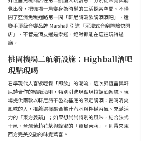
昇恆昌免稅商店在第二航廈大玩創意，分別從味覺與聽
覺出發，把機場一角變身為時髦的生活探索空間。不僅
開了亞洲免稅通路第一間「軒尼詩汲飲調酒酒吧」，還
聯手頂級音響品牌 Marshall 引進「沉浸式音樂體驗快閃
店」，不管是酒友還是樂迷，絕對都能在這裡玩得過
癮。
桃園機場二航新設施：Highball酒吧
現點現喝
看準現代人喜歡輕鬆「即飲」的潮流，這次昇恆昌與軒
尼詩合作的精緻酒吧，特別引進現點現拉調酒系統。現
場提供兩款以軒尼詩干邑為基底的限定調酒：愛喝清爽
風味的人，推薦選擇融合薑汁汽水與檸檬香氣、充滿活
力的「東方姜韻」；如果想試試特別的風味，結合法式
干邑、台灣茉莉花茶與蜂蜜的「寶島茉莉」，則帶來東
西方完美交融的味覺驚喜。