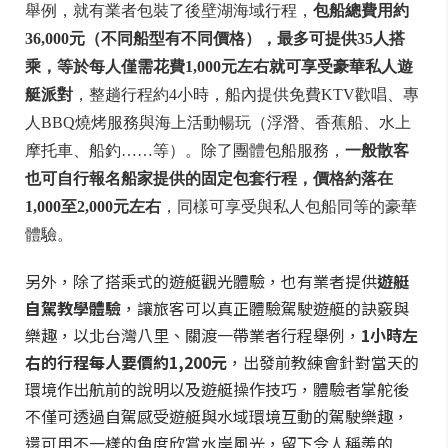
舉例，就有業者包裝了後壁湖海域行程，
包船總費用約
36,000元（不同船型有不同價格），最多可提供35人搭
乘，等於每人僅需花費1,000元左右就可享受豪華私人遊
艇派對
，整趟行程約4小時，船內提供免費KTV歡唱、專
人BBQ燒烤服務與海上活動暢玩（浮潛、香蕉船、水上
摩托車、船釣……等）。除了團體包船服務，
一般散客
也可自行報名船家提供的固定包套行程，價格約落在
1,000至2,000元左右
，同樣可享受與私人包船同等的豪華
體驗。
另外，除了搭乘式的遊艇觀光體驗，也有業者提供
遊艇
自駕教學體驗
，讓旅客可以真正體驗駕駛遊艇的訣竅與
樂趣，以北台灣八里、關渡一帶業者行程舉例，
1小時左
右的行程每人要價約1,200元
，出發前教練會針對當天的
環境作出航前的說明以及遊艇操作技巧，體驗者掌舵後
不僅可透過自駕感受遊艇與水域環境互動的駕駛樂趣，
還可用不一樣的角度欣賞水岸風光，留下令人稱羨的