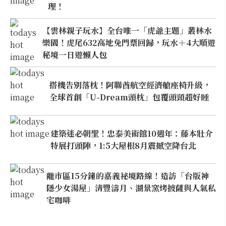
理！
【雲林親子玩水】全台唯一「虎爺主題」叢林水
樂園！虎尾632高地免門票回歸，玩水＋4大順遊
秘境一日遊懶人包
搭機告別落枕！阿聯酋航空經濟艙座椅升級，
全球首創「U-Dream頭枕」包覆頭頸超好睡
建築迷必朝聖！忠泰美術館10週年：藤本壯介
特展打頭陣，1:5大屋根8月震撼空降台北
離市區15分鐘的嘉義祕境路線！造訪「台版神
隱少女湯屋」清豐濤月、湖景窯烤披薩與人氣私
宅咖啡