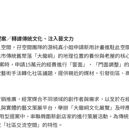
型提案／轉譯傳統文化、注入藝文力
人空間，孖空間團隊的游純真小姐申請新用計畫進駐此空
北市傳統舊聚落「大龍峒」的地理位置的養份與老屋的核
提案時，申請15萬元的經費進行「窗面」、「門面調整」
取藝術手法轉化社區議題，提供親近的媒材，引發街區、
行銷推廣，經常媒合不同領域的創作者與需求，以至於在
上與實體的藝文策展平台，舉辦「大龍峒文化展覽」及呼
新用型提案中，串聯周圍新創店家的進行策展活動，為傳
似「社區交流空間」的特性。