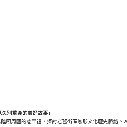
。
遇見久別重逢的美好故事」
隍廟周圍的巷弄裡，探討老舊街區無形文化歷史脈絡。20