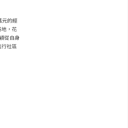
萬元的經
基地，花
穎從自身
進行社區