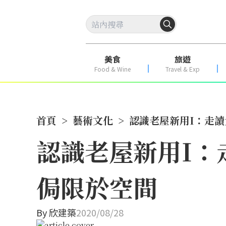
美食
旅遊
Food & Wine
Travel & Exp
首頁
>
藝術文化
>
認識老屋新用I：走
認識老屋新用I：
侷限於空間
By
欣建築
2020/08/28