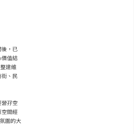
間後，已
心價值結
的整建維
商街、民
經營孖空
應空間經
統氛圍的大