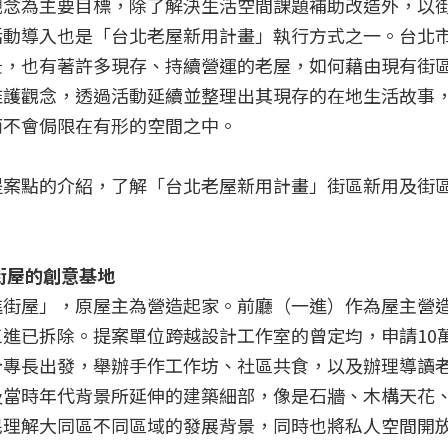
觀念為主要目標，除了解決生活空間課題補助改造外，以
活動導入也是「台北老屋新用計畫」執行方式之一。台北
景，也有著許多現存、持續營運的老屋，如何藉由現有街
維護觀念，透過活動延續並整理出其現存的在地生活故事
而不會侷限在有形的空間之中。
提案點的介紹，了解「台北老屋新用計畫」街區新用及街
街屋的創意基地
進街屋」，原屋主為營造起家。前廳（一進）作為屋主營
進已拆除。提案單位跨越設計工作室的曾定均，申請10
計專長出發，舉辦手作工作坊、社區共食，以及辦理導讀
及當時年代背景所延伸的建築細部，像是石牆、木構天花
民理解大同區不同區域的發展背景，同時也將私人空間開