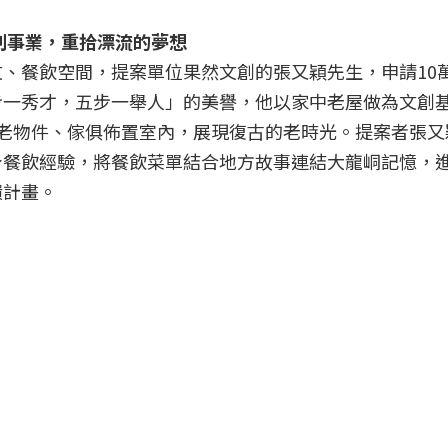
文創事業，重拾漂流的夢想
、餐飲空間，提案單位果然文創的張又穎先生，申請10
步一秀才，五步一舉人」的美譽，他以家中老屋做為文創
老物件、傢俱佈置室內，展現復古的老時光。提案者張又
身餐飲經驗，將餐飲菜單結合地方故事連結大龍峒記憶，
饋計畫。