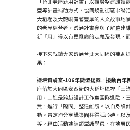
「台北老屋新用計畫」以推廣整建維護
型等計畫補助方式，協同規劃街區串聯
大稻埕及大龍峒有著豐厚的人文故事地
的老屋經營者，透過計畫參與了解整建
新「用」得以有更寬廣的定義及發現，
接下來就請大家透過台北大同區的補助
果：
邊境實驗室-106年微型提案／擾動百年
座落於大同區安西街的大稻埕區裡「三
用，二進是跨越設計工作室團隊進駐，三
費，進行「隔間」整建維護。以自身設
動。曾定均分享構築圓柱得弧形磚，以
等。藉由活動連結類型讓學員、在地居