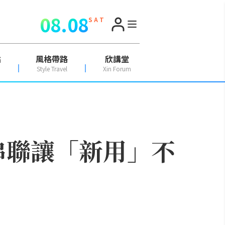
08.08
S A T
點
風格帶路
欣講堂
Style Travel
Xin Forum
串聯讓「新用」不