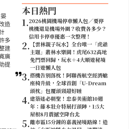
本日熱門
宜晏
1
.
2026桃園機場停車懶人包／要停
改造
桃機還是機場外圍？收費各多少？
計
信用卡停車優惠一次整理！
許多
2
.
【雲林親子玩水】全台唯一「虎爺
整建
主題」叢林水樂園！虎尾632高地
寬廣
免門票回歸，玩水＋4大順遊秘境
助提
一日遊懶人包
3
.
搭機告別落枕！阿聯酋航空經濟艙
座椅升級，全球首創「U-Dream
頭枕」包覆頭頸超好睡
4
.
建築迷必朝聖！忠泰美術館10週
年：藤本壯介特展打頭陣，1:5大
屋根8月震撼空降台北
5
.
離市區15分鐘的嘉義祕境路線！造