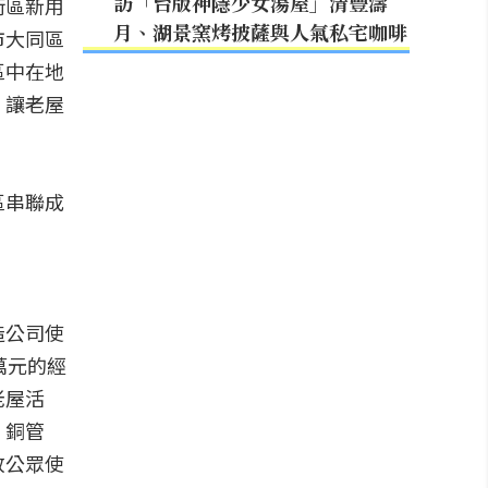
訪「台版神隱少女湯屋」清豐濤
街區新用
月、湖景窯烤披薩與人氣私宅咖啡
市大同區
區中在地
，讓老屋
區串聯成
造公司使
萬元的經
老屋活
、銅管
放公眾使