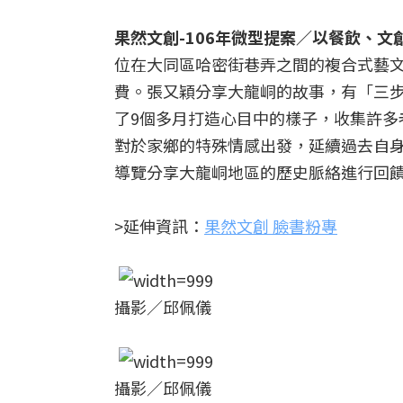
果然文創-106年微型提案／以餐飲、
位在大同區哈密街巷弄之間的複合式藝文
費。張又穎分享大龍峒的故事，有「三
了9個多月打造心目中的樣子，收集許多
對於家鄉的特殊情感出發，延續過去自
導覽分享大龍峒地區的歷史脈絡進行回
>延伸資訊：
果然文創 臉書粉專
攝影／邱佩儀
攝影／邱佩儀