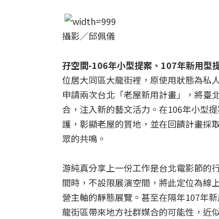
攝影／邱佩儀
孖空間-106年小型提案、107年新用
位居大同區大龍街裡，原使用狀態為私
申請兩次台北「老屋新用計畫」，將臺
合，注入新的藝文活力。在106年小型
護，彰顯老屋的質地，並在回饋計畫採
眾的共鳴。
游純真分享上一份工作是台北電影節的
間時，不設限展演空間，將此定位為線
營主軸的靜態展覽。甚至在隔年107年
龍街區帶來地方社群媒合的可能性，近