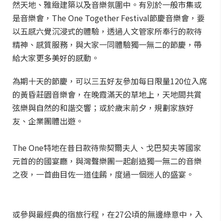
然天地、雅緻建築以及音樂氛圍中。有別於一般市集或
是音樂會，The One Together Festival節慶音樂會，要
以五感六覺沉浸式的體驗，透過人文管家所奉行的款待
精神、感質服務，與大家一同體驗獨一無二的節慶，帶
給大家更多美好的感動。
為期十天的節慶，可以三五好友參加每日限量120位入席
的黃昏莊園音樂會，在晚霞滿天的草地上，天地間共賞
弦樂與自然的和諧交響；或於歲末前夕，規劃家族好
友、企業團體出遊。
The One特地在昔日款待柴契爾夫人、戈巴契夫等國家
元首的的國宴廳，與灣聲樂團一起創造獨一無二的音樂
之夜，一首曲目佐一道佳餚，度過一個迷人的盛宴。
或參與最經典的宿旅行程，在27公頃的無邊綠意中，入