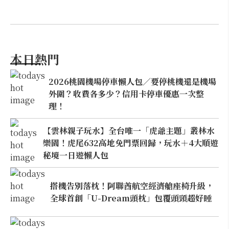
本日熱門
2026桃園機場停車懶人包／要停桃機還是機場
外圍？收費各多少？信用卡停車優惠一次整
理！
【雲林親子玩水】全台唯一「虎爺主題」叢林水
樂園！虎尾632高地免門票回歸，玩水＋4大順遊
秘境一日遊懶人包
搭機告別落枕！阿聯酋航空經濟艙座椅升級，
全球首創「U-Dream頭枕」包覆頭頸超好睡