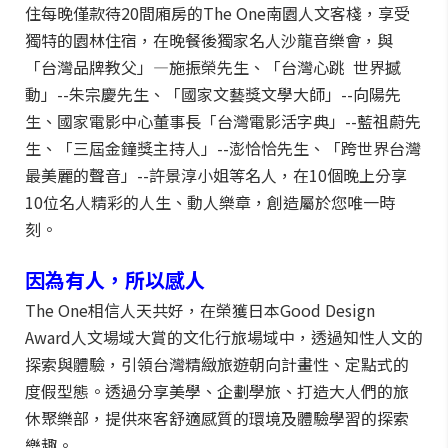
住每晚僅款待20間廂房的The One南園人文客棧，享受
獨特的園林住宿，在晚餐後獨家名人沙龍音樂會，與
「台灣品牌教父」—施振榮先生、「台灣心跳 世界撼
動」--朱宗慶先生、「國家文藝獎文學大師」--向陽先
生、國家電影中心董事長「台灣電影活字典」--藍祖蔚先
生、「三屆金鐘獎主持人」--澎恰恰先生、「跨世界台灣
最美麗的聲音」--許景淳小姐等名人，在10個晚上分享
10位名人精彩的人生、動人樂章，創造屬於您唯一時
刻。
因為有人，所以感人
The One相信人天共好，在榮獲日本Good Design
Award人文場域大賞的文化行旅場域中，透過知性人文的
探索與體驗，引領台灣精緻旅遊朝向計畫性、定點式的
度假型態。透過分享美學、企劃學旅、打造大人們的旅
休聚樂部，提供來客舒適感質的環境及體驗學習的探索
樂趣。