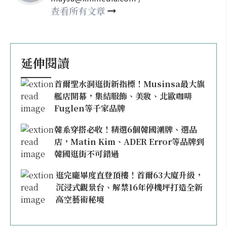
may860527@gmail.com
查看所有文章
延伸閱讀
首爾聖水洞逛街新指標！Musinsa最大旗
艦店開幕，集結服飾、美妝、北歐咖啡
Fuglen等千家品牌
韓系穿搭必收！精選6個韓國潮牌、選品
店，Matin Kim、ADER Error等品牌到
韓國逛街不可錯過
逛完龐畢度直登頂樓！首爾63大廈升級，
沉浸式觀景台、解禁16年停機坪打造全新
高空藝術秘境