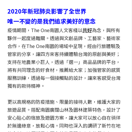
2020
年新冠肺炎影響了全世界
唯一不變的是我們追求美好的意念
疫情期間，The One南園人文客棧以
共好
為念，與所有
夥伴一起度過難關。透過與文創品牌、工藝家、藝術家
合作，在The One南園的場域中呈現，經由行旅體驗及
管家的分享，讓四方來客持續體驗台灣的原創與美好；
支持在地農業小巨人，透過「選一」商品品牌的平台，
將有共同理念的好食材，推薦給大家；加強管家的感質
服務訓練，透過每一個接觸點的設計，讓來客感受台灣
獨有的款待精神。
更以高規格的防疫措施、限量的接待人數，維護大家的
旅遊品質。搭配南園廣闊山林及園林建築特色，設計了
安心貼心的宿旅及遊園方案，讓大家可以放心自在徜徉
於無邊綠意，放鬆心情。同時也深入的調研了新竹在地