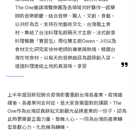
The One邀請灣聲樂團及各領域共好夥伴一起舉
辦的音樂節慶，結合音樂、職人、文創、食藝，
以共好為念，支持在地藝術文化、台灣風土食
材。集結了台法料理名廚簡天才主廚、法式創意
料理餐廳「實習生」兩位雙主廚Owen、Jill以及
食材文化研究家徐仲老師的專業與熱情，精選台
灣在地食材，以每天的音樂曲目為題原創入菜。
道道料理連結土地的真滋味，享受
上半年度因新冠肺炎疫情影響重創台灣各產業。疫情趨
緩後，各產業何去何從，是大家急需面對的課題。The
One作為台灣認真耕耘文創觀光品牌產業的一份子，認為
此時更需要正面力量，鼓舞人心，一同為台灣的產業轉
型貢獻心力，化危機為轉機。