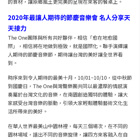
的食材，讓原鄉風土更完美的呈現在來客的餐桌上。
2020
年最讓人期待的節慶音樂會
名人分享天
天接力
The One團隊與所有共好夥伴，相信「愈在地愈國
際」，相信將在地做到極致，就是國際化。聯手演繹讓
人期待的節慶音樂節，期待讓台灣的美好讓全世界看
到。
時序來到令人期待的最美十月，10/01~10/10，從中秋節
到國慶日，The One與灣聲樂團共同以最濃厚的情感演
奏屬於台灣文化的音樂，在南園創造獨特的體驗，讓大
家感受台灣音樂的脈動，引領大家輕鬆體驗藝術文化生
活所帶來的美好。
在華人世界最美山中園林裡，每天三個場次，在不同的
園林場域，譜出不同的音樂旋律，讓四方來客融入在自