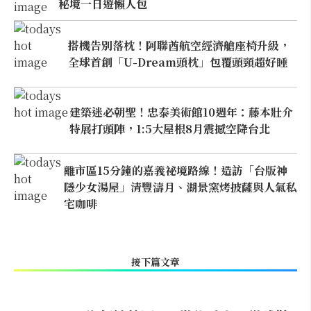
秘境一日遊懶人包
搭機告別落枕！阿聯酋航空經濟艙座椅升級，
全球首創「U-Dream頭枕」包覆頭頸超好睡
建築迷必朝聖！忠泰美術館10週年：藤本壯介
特展打頭陣，1:5大屋根8月震撼空降台北
離市區15分鐘的嘉義祕境路線！造訪「台版神
隱少女湯屋」清豐濤月、湖景窯烤披薩與人氣私
宅咖啡
接下篇文章