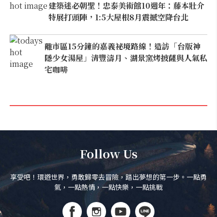
建築迷必朝聖！忠泰美術館10週年：藤本壯介
特展打頭陣，1:5大屋根8月震撼空降台北
離市區15分鐘的嘉義祕境路線！造訪「台版神
隱少女湯屋」清豐濤月、湖景窯烤披薩與人氣私
宅咖啡
Follow Us
享受吧！環遊世界，勇敢歸零去冒險，踏出夢想的第一步。一點勇
氣，一點熱情，一點快樂，一點挑戰