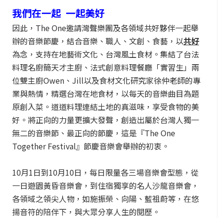
我們在一起
一起美好
因此，The One邀請灣聲樂團及各領域共好夥伴一起舉
辦的音樂節慶，結合音樂、職人、文創、食藝，以
共好
為念，支持在地藝術文化、台灣風土食材。集結了台法
料理名廚簡天才主廚、法式創意料理餐廳「實習生」兩
位雙主廚Owen、Jill以及食材文化研究家徐仲老師的專
業與熱情，精選台灣在地食材，以每天的音樂曲目為題
原創入菜。道道料理連結土地的真滋味，享受食物的美
好。將正向的力量更擴大發聲，創造出屬於台灣人獨一
無二的音樂節、最正向的節慶，這是『The One
Together Festival』節慶音樂會舉辦的初衷。
10月1日到10月10日，每日限量各三場音樂會型態，從
一日遊園黃昏音樂會，到住宿獨享的名人沙龍音樂會，
各領域之領尖人物，如施振榮、向陽、藍祖蔚等，在悠
揚音符的陪伴下，與大眾分享人生的閱歷。