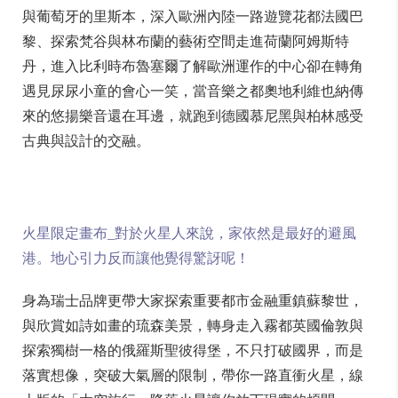
與葡萄牙的里斯本，深入歐洲內陸一路遊覽花都法國巴
黎、探索梵谷與林布蘭的藝術空間走進荷蘭阿姆斯特
丹，進入比利時布魯塞爾了解歐洲運作的中心卻在轉角
遇見尿尿小童的會心一笑，當音樂之都奧地利維也納傳
來的悠揚樂音還在耳邊，就跑到德國慕尼黑與柏林感受
古典與設計的交融。
火星限定畫布_對於火星人來說，家依然是最好的避風
港。地心引力反而讓他覺得驚訝呢！
身為瑞士品牌更帶大家探索重要都市金融重鎮蘇黎世，
與欣賞如詩如畫的琉森美景，轉身走入霧都英國倫敦與
探索獨樹一格的俄羅斯聖彼得堡，不只打破國界，而是
落實想像，突破大氣層的限制，帶你一路直衝火星，線