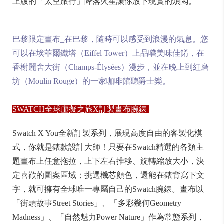
上版的「太空旅行」降落火星讓你放下現實的煩悶。
巴黎限定畫布_在巴黎，隨時可以感受到浪漫的氣息。您
可以在埃菲爾鐵塔（Eiffel Tower）上品嚐美味佳餚，在
香榭麗舍大街（Champs-Élysées）漫步，並在晚上到紅磨
坊（Moulin Rouge）的一家咖啡館聽爵士樂。
SWATCH全球虛擬之旅X訂製畫布腕錶
Swatch X You全新訂製系列，展現高度自由的客製化模
式，你就是錶款設計大師！只要在Swatch精選的各類主
題畫布上任意拖拉，上下左右推移、旋轉縮放大小，決
定喜歡的圖案區域；挑選機芯顏色，還能在錶背寫下文
字，就可擁有全球唯一專屬自己的Swatch腕錶。畫布以
「街頭故事Street Stories」、「多彩幾何Geometry
Madness」、「自然魅力Power Nature」作為常態系列，