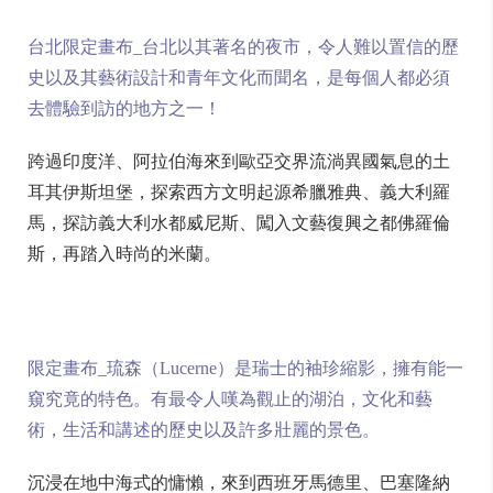
台北限定畫布_台北以其著名的夜市，令人難以置信的歷
史以及其藝術設計和青年文化而聞名，是每個人都必須
去體驗到訪的地方之一！
跨過印度洋、阿拉伯海來到歐亞交界流淌異國氣息的土
耳其伊斯坦堡，探索西方文明起源希臘雅典、義大利羅
馬，探訪義大利水都威尼斯、闖入文藝復興之都佛羅倫
斯，再踏入時尚的米蘭。
限定畫布_琉森（Lucerne）是瑞士的袖珍縮影，擁有能一
窺究竟的特色。有最令人嘆為觀止的湖泊，文化和藝
術，生活和講述的歷史以及許多壯麗的景色。
沉浸在地中海式的慵懶，來到西班牙馬德里、巴塞隆納