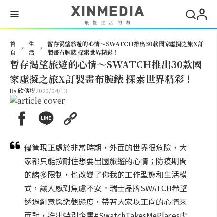
搜尋
首
生
暫存渴望旅遊的心情～SWATCH推出30款國家虛擬之旅X訂
>
>
頁
活
製畫布腕錶 探索世界精彩！
暫存渴望旅遊的心情～SWATCH推出30款國
家虛擬之旅X訂製畫布腕錶 探索世界精彩！
By
欣傳媒
2020/04/13
儘管現正處於非常時期，外面的世界很危險，大
家都只能按耐住想要出國旅遊的心情；防疫期間
的諸多限制，也改變了你我的工作型態和生活模
式，讓人感到焦慮不安。瑞士品牌SWATCH希望
透過創意與樂觀態度，帶著大家以正向的心情來
面對，推出特別企畫#SwatchTakesMePlaces虛