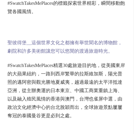
#SwatchTakesMePlaces的標籤探索世界精彩，瞬間移動飽
覽各國風情。
聖彼得堡__這個世界文化之都擁有舉世聞名的博物館，
劇院和許多美術館讓您可以悠閒的渡過旅遊時光。
#SwatchTakesMePlaces精選30處旅遊目的地，從美國東岸
的大蘋果紐約，一路到西岸繁華的拉斯維加斯，陽光普
照的邁阿密與觀光勝地夏威夷，越過最遠的太平洋抵達
亞洲，從主辦奧運的日本東京、中國工商業重鎮上海、
以及融入殖民風情的香港與澳門，台灣也雀屏中選，由
政治文化經濟中心的台北脫穎而出，全球旅遊景點屢屢
奪冠的泰國曼谷更是必到之處。