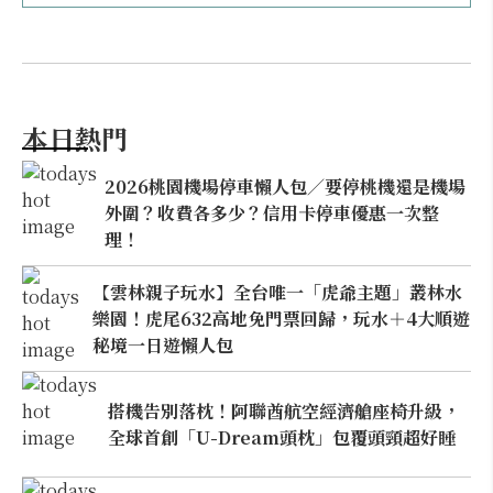
本日熱門
2026桃園機場停車懶人包／要停桃機還是機場
外圍？收費各多少？信用卡停車優惠一次整
理！
【雲林親子玩水】全台唯一「虎爺主題」叢林水
樂園！虎尾632高地免門票回歸，玩水＋4大順遊
秘境一日遊懶人包
搭機告別落枕！阿聯酋航空經濟艙座椅升級，
全球首創「U-Dream頭枕」包覆頭頸超好睡