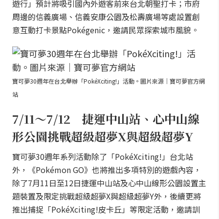
遊行」預計將吸引國內外遊客前來台北朝聖打卡；市府
周邊的信義廣場、信義安康公園及松壽廣場等處設置創
意互動打卡景點Pokégenic，邀請民眾探索城市風貌。
寶可夢30週年在台北舉辦「PokéXciting!」活動。圖片來源｜寶可夢官方網
站
7/11～7/12 捷運中山站、心中山線
形公園挑戰超級超夢X與超級超夢Y
寶可夢30週年系列活動除了「PokéXciting!」台北站
外，《Pokémon GO》也將推出多項特別的遊戲內容，
除了7月11日至12日捷運中山站及心中山線形公園設置主
題裝置及限定挑戰超級超夢X與超級超夢Y外，後續更將
推出捕捉「PokéXciting!皮卡丘」等限定活動，邀請訓