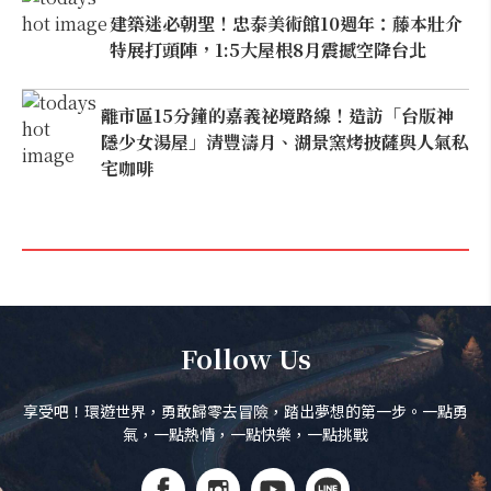
建築迷必朝聖！忠泰美術館10週年：藤本壯介
特展打頭陣，1:5大屋根8月震撼空降台北
離市區15分鐘的嘉義祕境路線！造訪「台版神
隱少女湯屋」清豐濤月、湖景窯烤披薩與人氣私
宅咖啡
Follow Us
享受吧！環遊世界，勇敢歸零去冒險，踏出夢想的第一步。一點勇
氣，一點熱情，一點快樂，一點挑戰