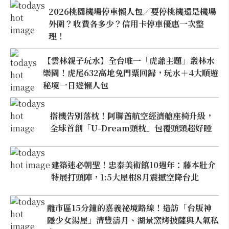
2026桃園機場停車懶人包／要停桃機還是機場
外圍？收費各多少？信用卡停車優惠一次整
理！
【雲林親子玩水】全台唯一「虎爺主題」叢林水
樂園！虎尾632高地免門票回歸，玩水＋4大順遊
秘境一日遊懶人包
搭機告別落枕！阿聯酋航空經濟艙座椅升級，
全球首創「U-Dream頭枕」包覆頭頸超好睡
建築迷必朝聖！忠泰美術館10週年：藤本壯介
特展打頭陣，1:5大屋根8月震撼空降台北
離市區15分鐘的嘉義祕境路線！造訪「台版神
隱少女湯屋」清豐濤月、湖景窯烤披薩與人氣私