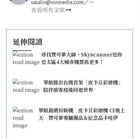
sasalin@xinmedia.com／
happy21917@gmail.com
查看所有文章
延伸閱讀
尋找寶可夢大師，Skyscanner送你
亞太區4大城市機票抓更多！
華航推出台灣首架「皮卡丘彩繪機」
陪伴旅客疫後同遊世界
華航最繽紛新機 皮卡丘彩繪機 CI飛上
天 寶可夢專屬備品＆紀念品卡哇伊