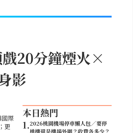
頭戲20分鐘煙火×
身影
本日熱門
與國際
1
.
2026桃園機場停車懶人包／要停
；更
桃機還是機場外圍？收費各多少？