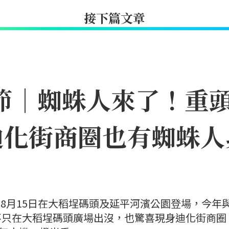
接下篇文章
日節｜蜘蛛人來了！重
迪化街商圈也有蜘蛛人
日至8月15日在大稻埕碼頭及延平河濱公園登場，今年
不只在大稻埕碼頭廣場出沒，也驚喜現身迪化街商圈