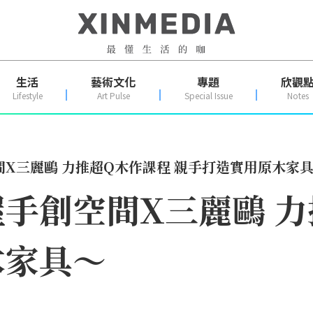
生活
藝術文化
專題
欣觀
Lifestyle
Art Pulse
Special Issue
Notes
X三麗鷗 力推超Q木作課程 親手打造實用原木家
手創空間X三麗鷗 力
木家具～