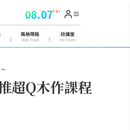
08.07
F R I
點
風格帶路
欣講堂
Style Travel
Xin Forum
具～
推超Q木作課程