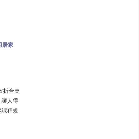
用居家
Y折合桌
，讓人得
從課程規