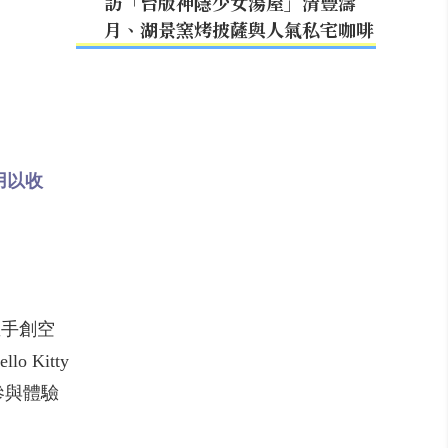
訪「台版神隱少女湯屋」清豐濤
月、湖景窯烤披薩與人氣私宅咖啡
用以收
屋手創空
Kitty
參與體驗