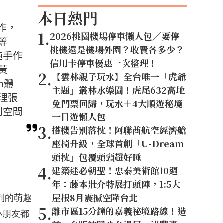
本日熱門
作，
1
.
2026桃園機場停車懶人包／要停
等
桃機還是機場外圍？收費各多少？
純手作
信用卡停車優惠一次整理！
黃
2
.
【雲林親子玩水】全台唯一「虎爺
m體
主題」叢林水樂園！虎尾632高地
理張
免門票回歸，玩水＋4大順遊秘境
創空間
一日遊懶人包
3
.
搭機告別落枕！阿聯酋航空經濟艙
座椅升級，全球首創「U-Dream
頭枕」包覆頭頸超好睡
4
.
建築迷必朝聖！忠泰美術館10週
年：藤本壯介特展打頭陣，1:5大
屋根8月震撼空降台北
系列的萌趣
5
.
離市區15分鐘的嘉義祕境路線！造
小朋友都