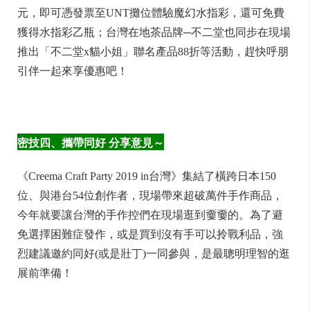
元，即可憑發票至UNT攤位體驗魔幻水指彩，還可免費
獲得水指彩乙瓶；台灣在地茶品牌─不二堂也同步在現場
推出「不二堂x貓小姐」聯名產品88折等活動，趕快呼朋
引伴一起來享優惠吧！
密技四、攜帶同好 分享意見～
《Creema Craft Party 2019 in台灣》集結了橫跨日本150
位、與港台54位創作者，現場帶來超破萬件手作商品，
今年就要讓台灣的手作控們在現場逛到嫑嫑的。為了避
免選擇困難症發作，或是買到沒有手可以拎戰利品，強
烈建議邀約同好(或是壯丁)一同參與，是最聰明理智的逛
展前準備！