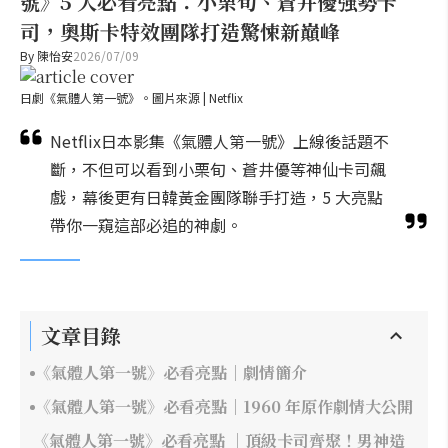
號》5 大必看亮點：小栗旬、蒼井優強勢卡
司，奧斯卡特效團隊打造驚悚新巔峰
By
陳怡安
2026/07/09
日劇《氣體人第一號》。圖片來源 | Netflix
Netflix日本影集《氣體人第一號》上線後話題不
斷，不但可以看到小栗旬、蒼井優等神仙卡司飆
戲，幕後更有日韓黃金團隊聯手打造，5 大亮點
帶你一窺這部必追的神劇。
文章目錄
《氣體人第一號》必看亮點｜劇情簡介
《氣體人第一號》必看亮點｜1960 年原作劇情大公開
《氣體人第一號》必看亮點 ｜頂級卡司齊聚！男神造