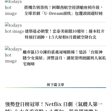
搭機告別落枕！阿聯酋航空經濟艙座椅升級，
全球首創「U-Dream頭枕」包覆頭頸超好睡
建築迷必朝聖！忠泰美術館10週年：藤本壯介
特展打頭陣，1:5大屋根8月震撼空降台北
離市區15分鐘的嘉義祕境路線！造訪「台版神
隱少女湯屋」清豐濤月、湖景窯烤披薩與人氣私
宅咖啡
接下篇文章
強勢登日榜冠軍！Netflix 日劇《氣體人第一