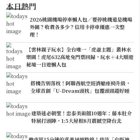
本日熱門
2026桃園機場停車懶人包／要停桃機還是機場
外圍？收費各多少？信用卡停車優惠一次整
理！
【雲林親子玩水】全台唯一「虎爺主題」叢林水
樂園！虎尾632高地免門票回歸，玩水＋4大順遊
秘境一日遊懶人包
搭機告別落枕！阿聯酋航空經濟艙座椅升級，
全球首創「U-Dream頭枕」包覆頭頸超好睡
建築迷必朝聖！忠泰美術館10週年：藤本壯介
特展打頭陣，1:5大屋根8月震撼空降台北
離市區15分鐘的嘉義祕境路線！造訪「台版神