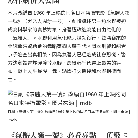
本片改編自 1960 年上映的同名日本特攝電影《氣體人第
一號》（ガス人間㐧一号），劇情講述男主角水野被迫
成為科學家的實驗對象，身體遭改造為能自由氣化的
「氣體人」。水野利用氣化能力搶劫銀行，並將竊來的
金錢拿來資助他的舞蹈家戀人藤千代。岡本刑警和記者
京子追查出真相後，因為氣體人已經造成社會恐慌，警
方決定設置炸彈除掉水野。最後藤千代穿上最美的舞
衣，獻上人生最後一舞，點燃打火機後和水野相擁而
亡。
日劇《氣體人第一號》改編自1960 年上映的同名日本特攝電影。圖片來源 |
imdb
《氣體人第一號》必看亮點 ｜頂級卡