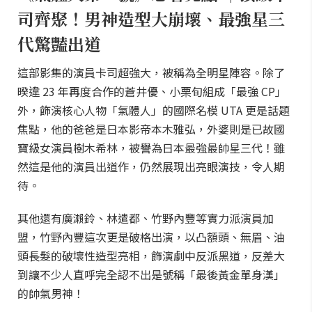
司齊聚！男神造型大崩壞、最強星三
代驚豔出道
這部影集的演員卡司超強大，被稱為全明星陣容。除了
暌違 23 年再度合作的蒼井優、小栗旬組成「最強 CP」
外，飾演核心人物「氣體人」的國際名模 UTA 更是話題
焦點，他的爸爸是日本影帝本木雅弘，外婆則是已故國
寶級女演員樹木希林，被譽為日本最強最帥星三代！雖
然這是他的演員出道作，仍然展現出亮眼演技，令人期
待。
其他還有廣瀨鈴、林遣都、竹野內豐等實力派演員加
盟，竹野內豐這次更是破格出演，以凸額頭、無眉、油
頭長髮的破壞性造型亮相，飾演劇中反派黑道，反差大
到讓不少人直呼完全認不出是號稱「最後黃金單身漢」
的帥氣男神！