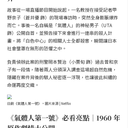
故事從一場直播節目開始說起，一名教授在接受記者甲
野京子（蒼井優 飾）的現場專訪時，突然全身膨脹爆炸
而亡。事後一名自稱是「氣體人」的神秘男子（UTA
飾）公開自首，並預告接下來會進行一連串的殺人計
畫，將「白色中心」的相關人士全都殺害，瞬間讓日本
社會壟罩在無形的恐懼之中。
負責偵辦此案的刑警岡本賢治（小栗旬 飾）過去曾和京
子有一段情，隨著兩人分頭深入調查這場超自然危機，
隱藏在案件背後的駭人祕密逐一浮現，也讓彼此糾纏的
命運再度交織。
日劇《氣體人第一號》。圖片來源 | Netflix
《氣體人第一號》必看亮點｜1960 年
原作劇情大公開