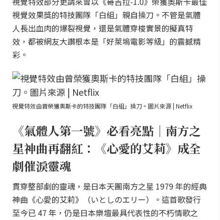
視覺特效部分更請來曾以《哥吉拉-1.0》榮獲奧斯卡最佳
視覺效果獎的特技團隊「白組」親自操刀。不管是氣體
人長出血肉的爆裂視覺，還是氣體穿梭實景的擬真特
效，都被網友大讚根本是「好萊塢電影等級」的震撼精
彩。
視覺特效由曾榮獲奧斯卡的特技團隊「白組」操刀。圖片來源 | Netflix
《氣體人第一號》必看亮點｜南方之
星神曲再翻紅：《心愛的艾莉》成全
劇催淚靈魂
貫穿整部劇的靈魂，是日本天團南方之星 1979 年的經典
神曲《心愛的艾莉》（いとしのエリー）。這首歌發行
至今已 47 年，仍是日本樂壇最具代表性的不朽情歌之