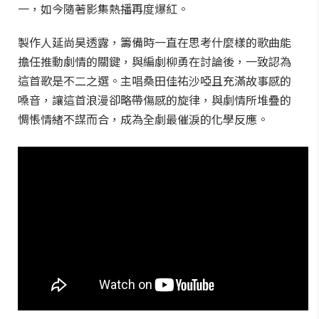
一，如今隨著影集熱播再度爆紅。
製作人延尚昊透露，籌備時一直在思考什麼樣的歌曲能
擔任推動劇情的關鍵，與編劇柳勇在討論後，一致認為
這首歌是不二之選。主唱桑田佳祐沙啞且充滿故事感的
嗓音，讓這首浪漫卻略帶傷感的旋律，與劇情所堆疊的
惆悵情緒不謀而合，成為全劇最催淚的化學反應。