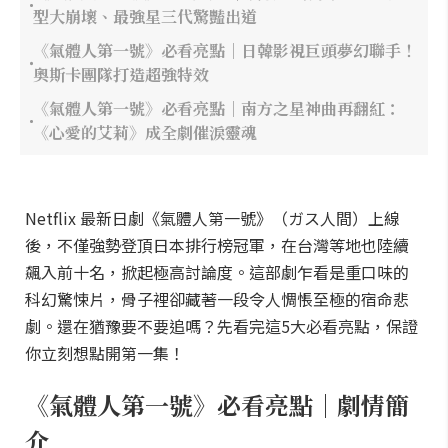
型大崩壞、最強星三代驚豔出道
《氣體人第一號》必看亮點｜日韓影視巨頭夢幻聯手！
奧斯卡團隊打造超強特效
《氣體人第一號》必看亮點｜南方之星神曲再翻紅：
《心愛的艾莉》成全劇催淚靈魂
Netflix 最新日劇《氣體人第一號》（ガス人間）上線
後，不僅強勢登頂日本排行榜冠軍，在台灣等地也陸續
飆入前十名，掀起極高討論度。這部劇乍看是重口味的
科幻驚悚片，骨子裡卻藏著一段令人惆悵至極的宿命悲
劇。還在猶豫要不要追嗎？先看完這5大必看亮點，保證
你立刻想點開第一集！
《氣體人第一號》必看亮點｜劇情簡
介