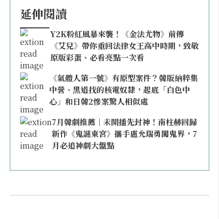
延伸閱讀
Y2K粉紅風暴來襲！《金法尤物》前傳
《艾兒》帶你重回法律女王高中時期，致敬
原版彩蛋、必看亮點一次看
《氣體人第一號》有原型案件？韓版納粹集
中營、黑道找的核電奴隸，起底「白色中
心」和日韓2慘案驚人相似處
7月韓劇推薦｜未開播先封神！南柱赫回歸
新作《鬼謎東宮》攜手盧允瑞勇闖鬼界，7
月必追神劇大盤點