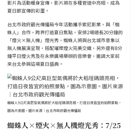
影片為活動暖身宣傳，影片將在多種管道中亮相，成為
夏日節宣傳的彩蛋。
台北市政府觀光傳播局今年活動攜手索尼影業，與「蜘
蛛人」合作，跨界打造夏日焦點，安排2場總長20分鐘的
「煙火×無人機」燈光秀，蜘蛛人將與台北城市意象以
無人機展演呈現，搭配璀璨煙火完美交織，另外還有8分
鐘平日煙火秀及在永樂廣場舉辦的音樂會，邀請大家前
來台北參與這場夏日盛典。
蜘蛛人9公尺高巨型氣偶將於大稻埕碼頭亮相，打造日夜皆宜的拍照景點，
圖為示意圖。圖片來源｜台北市政府觀光傳播局
蜘蛛人×煙火×無人機燈光秀：7/25