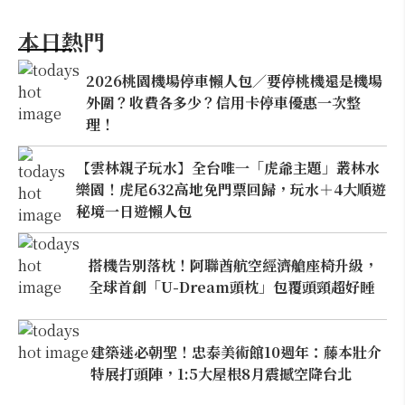
本日熱門
2026桃園機場停車懶人包／要停桃機還是機場
外圍？收費各多少？信用卡停車優惠一次整
理！
【雲林親子玩水】全台唯一「虎爺主題」叢林水
樂園！虎尾632高地免門票回歸，玩水＋4大順遊
秘境一日遊懶人包
搭機告別落枕！阿聯酋航空經濟艙座椅升級，
全球首創「U-Dream頭枕」包覆頭頸超好睡
建築迷必朝聖！忠泰美術館10週年：藤本壯介
特展打頭陣，1:5大屋根8月震撼空降台北