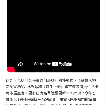
此外，包括《金秘書為何那樣》的朴敘俊、《請輸入檢
索詞WWW》林秀晶和《寄生上流》崔宇植等演員也將出
席本屆盛會，更多出席名單陸續更新。MyMusic今年也
推出2019MMA編輯室特別企劃，收錄KPOP熱門歌單和