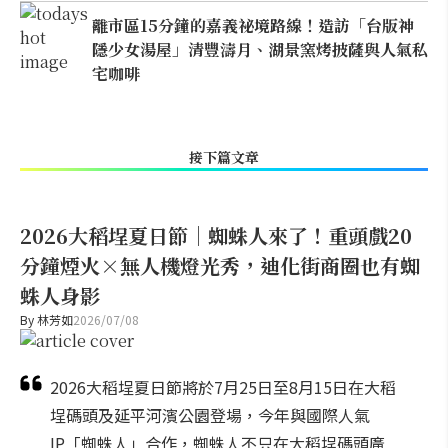
離市區15分鐘的嘉義祕境路線！造訪「台版神
隱少女湯屋」清豐濤月、湖景窯烤披薩與人氣私
宅咖啡
接下篇文章
2026大稻埕夏日節｜蜘蛛人來了！重頭戲20
分鐘煙火×無人機燈光秀，迪化街商圈也有蜘
蛛人身影
By
林芳如
2026/07/08
2026大稻埕夏日節將於7月25日至8月15日在大稻
埕碼頭及延平河濱公園登場，今年與國際人氣
IP「蜘蛛人」合作，蜘蛛人不只在大稻埕碼頭廣