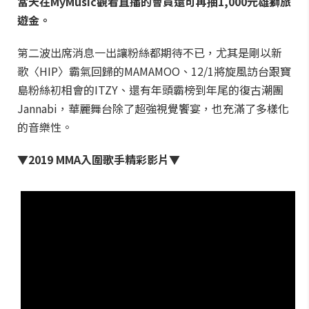
當天在
MyMusic
觀看直播的會員還可再抽
1,000
元雄獅旅
遊金。
第二波出席消息一出讓粉絲都期待不已，尤其是剛以新
歌〈HIP〉霸氣回歸的MAMAMOO、12/1將旋風訪台跟寶
島粉絲初相會的ITZY、還有年頭霸榜到年尾的復古潮團
Jannabi，華麗舞台除了超強視覺饗宴，也充滿了多樣化
的音樂性。
▼2019 MMA
入圍歌手精彩影片
▼