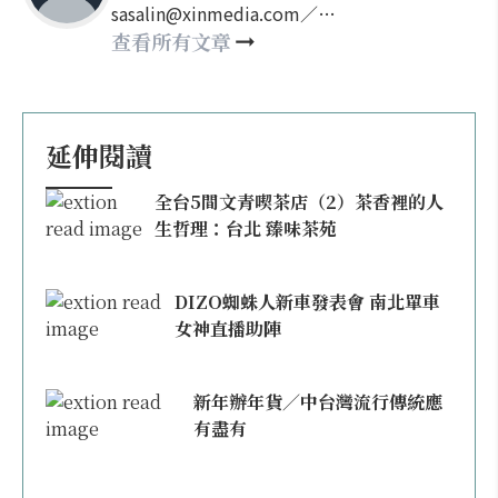
sasalin@xinmedia.com／
happy21917@gmail.com
查看所有文章
延伸閱讀
全台5間文青喫茶店（2）茶香裡的人
生哲理：台北 臻味茶苑
DIZO蜘蛛人新車發表會 南北單車
女神直播助陣
新年辦年貨／中台灣流行傳統應
有盡有