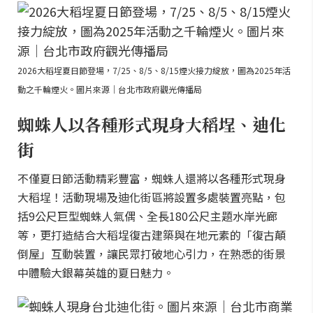
2026大稻埕夏日節登場，7/25、8/5、8/15煙火接力綻放，圖為2025年活
動之千輪煙火。圖片來源｜台北市政府觀光傳播局
蜘蛛人以各種形式現身大稻埕、迪化
街
不僅夏日節活動精彩豐富，蜘蛛人還將以各種形式現身
大稻埕！活動現場及迪化街區將設置多處裝置亮點，包
括9公尺巨型蜘蛛人氣偶、全長180公尺主題水岸光廊
等，更打造結合大稻埕復古建築與在地元素的「復古顛
倒屋」互動裝置，讓民眾打破地心引力，在熟悉的街景
中體驗大銀幕英雄的夏日魅力。