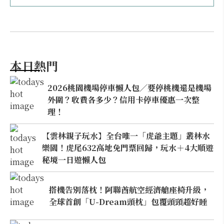
本日熱門
2026桃園機場停車懶人包／要停桃機還是機場
外圍？收費各多少？信用卡停車優惠一次整
理！
【雲林親子玩水】全台唯一「虎爺主題」叢林水
樂園！虎尾632高地免門票回歸，玩水＋4大順遊
秘境一日遊懶人包
搭機告別落枕！阿聯酋航空經濟艙座椅升級，
全球首創「U-Dream頭枕」包覆頭頸超好睡