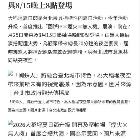
與8/15晚上8點登場
大稻埕夏日節是台北最具指標性的夏日活動，今年活動
升級，首度推出「國際IP×煙火×無人機」展演，將在7
月25日開幕及8月15日壓軸場晚間8點登場，由無人機展
演搭配煙火秀，為觀眾帶來總長20分鐘的夜空饗宴，屆
時蜘蛛人將搭配原版電影配樂穿梭，與台北城市意象共
同點亮夜空。
「蜘蛛人」將融合臺北城市特色，為大稻埕夜空帶來前所未有的視覺震撼，
圖為示意圖。圖片來源｜台北市政府觀光傳播局