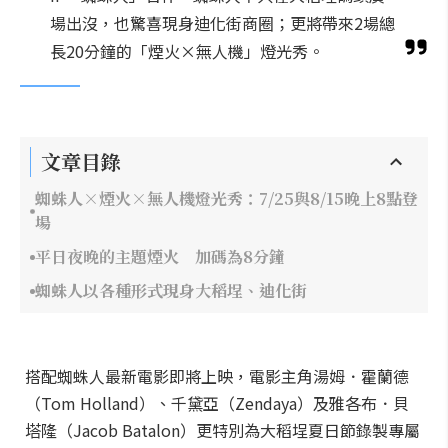
場出沒，也驚喜現身迪化街商圈；更將帶來2場總
長20分鐘的「煙火×無人機」燈光秀。
文章目錄
蜘蛛人×煙火×無人機燈光秀：7/25與8/15晚上8點登
場
平日夜晚的主題煙火 加碼為8分鐘
蜘蛛人以各種形式現身大稻埕、迪化街
搭配蜘蛛人最新電影即將上映，電影主角湯姆．霍蘭德
（Tom Holland）、千黛亞（Zendaya）及雅各布．貝
塔隆（Jacob Batalon）更特別為大稻埕夏日節錄製專屬