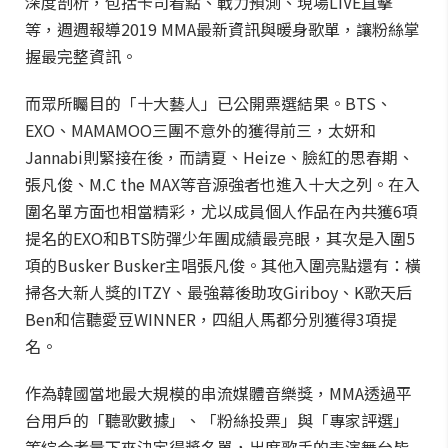
深度剖析，包括卡司看點、戰力預測、現場LIVE直擊
等，週週報導2019 MMA最新資訊與暖身歌單，讓粉絲掌
握最完整資訊。
而眾所矚目的「十大藝人」已公開票選結果。BTS、
EXO、MAMAMOO三團不意外的獲得前三，太妍和
Jannabi則緊接在後，而請夏、Heize、臉紅的思春期、
張凡俊、M.C the MAX等音源強者也進入十大之列。在入
圍名單方面也相當精彩，尤以成員個人作品在內共獲6項
提名的EXO和BTS防彈少年團成績最亮眼，其次是入圍5
項的Busker Busker主唱張凡俊。其他入圍亮點還有：橫
掃各大新人獎的ITZY、最強幕後助攻Giriboy、K歌天后
Ben和信聽愛豆WINNER，四組人馬都分別獲得3項提
名。
作為韓國當地最大規模的串流媒體音樂獎，MMA透過平
台用戶的「聽歌數據」、「粉絲投票」與「專家評選」
等綜合考量下來決定得獎名單，出席歌手的表演舞台皆