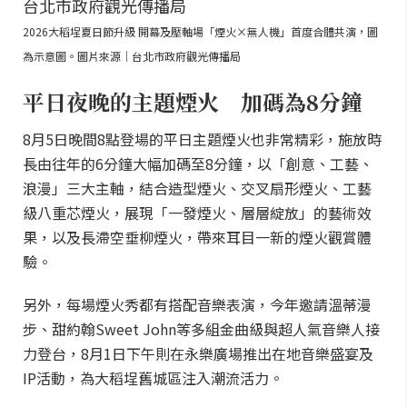
2026大稻埕夏日節升級 開幕及壓軸場「煙火×無人機」首度合體共演，圖
為示意圖。圖片來源｜台北市政府觀光傳播局
平日夜晚的主題煙火 加碼為8分鐘
8月5日晚間8點登場的平日主題煙火也非常精彩，施放時
長由往年的6分鐘大幅加碼至8分鐘，以「創意、工藝、
浪漫」三大主軸，結合造型煙火、交叉扇形煙火、工藝
級八重芯煙火，展現「一發煙火、層層綻放」的藝術效
果，以及長滯空垂柳煙火，帶來耳目一新的煙火觀賞體
驗。
另外，每場煙火秀都有搭配音樂表演，今年邀請溫蒂漫
步、甜約翰Sweet John等多組金曲級與超人氣音樂人接
力登台，8月1日下午則在永樂廣場推出在地音樂盛宴及
IP活動，為大稻埕舊城區注入潮流活力。