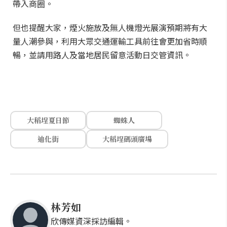
帶入商圈。
但也提醒大家，煙火施放及無人機燈光展演預期將有大
量人潮參與，利用大眾交通運輸工具前往會更加省時順
暢，並請用路人及當地居民留意活動日交管資訊。
大稻埕夏日節
蜘蛛人
迪化街
大稻埕碼頭廣場
林芳如
欣傳媒資深採訪編輯。