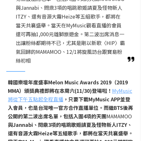
與Jannabi、問鼎3項的唱跳歌姬請夏及怪物新人
ITZY、還有音源大霧Heize等五組歌手，都將在
當天共襄盛舉。當天在MyMusic觀看直播的會員
還可再抽1,000元雄獅旅遊金。第二波出席消息一
出讓粉絲都期待不已，尤其是剛以新歌〈HIP〉霸
氣回歸的MAMAMOO、12/1將旋風訪台跟寶島粉
絲初相
韓國樂壇年度盛事
Melon Music Awards 2019
（
2019
MMA
）頒獎典禮即將在本周六
(11/30)
登場啦！
MyMusic
將從下午五點起全程直播
，只要下載
MyMusic APP
並登
入會員，也是台灣唯一官方合作直播單位。而繼
BTS
後再
公開的第二波出席名單，包括入圍
4
項的天團
MAMAMOO
與
Jannabi
、問鼎
3
項的唱跳歌姬請夏及怪物新人
ITZY
、
還有音源大霧
Heize
等五組歌手，都將在當天共襄盛舉。