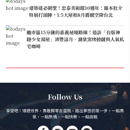
建築迷必朝聖！忠泰美術館10週年：藤本壯介
特展打頭陣，1:5大屋根8月震撼空降台北
離市區15分鐘的嘉義祕境路線！造訪「台版神
隱少女湯屋」清豐濤月、湖景窯烤披薩與人氣私
宅咖啡
Follow Us
享受吧！環遊世界，勇敢歸零去冒險，踏出夢想的第一步。一點勇
氣，一點熱情，一點快樂，一點挑戰