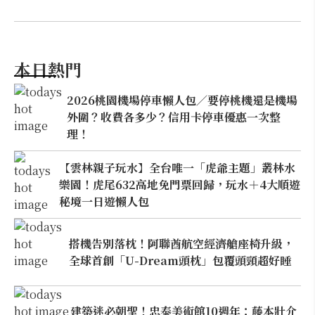
本日熱門
2026桃園機場停車懶人包／要停桃機還是機場
外圍？收費各多少？信用卡停車優惠一次整
理！
【雲林親子玩水】全台唯一「虎爺主題」叢林水
樂園！虎尾632高地免門票回歸，玩水＋4大順遊
秘境一日遊懶人包
搭機告別落枕！阿聯酋航空經濟艙座椅升級，
全球首創「U-Dream頭枕」包覆頭頸超好睡
建築迷必朝聖！忠泰美術館10週年：藤本壯介