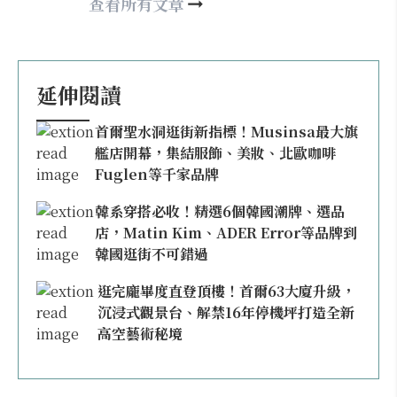
may860527@gmail.com
查看所有文章
延伸閱讀
首爾聖水洞逛街新指標！Musinsa最大旗
艦店開幕，集結服飾、美妝、北歐咖啡
Fuglen等千家品牌
韓系穿搭必收！精選6個韓國潮牌、選品
店，Matin Kim、ADER Error等品牌到
韓國逛街不可錯過
逛完龐畢度直登頂樓！首爾63大廈升級，
沉浸式觀景台、解禁16年停機坪打造全新
高空藝術秘境