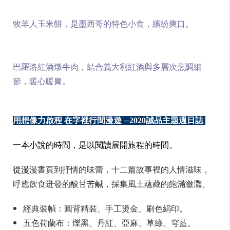
牧羊人玉米餅，是墨西哥的特色小食，繽紛爽口。
巴羅洛紅酒燉牛肉，結合義大利紅酒與多層次烹調細
節，暖心暖胃。
用想像力啟程 在字裡行間漫遊 ─2020誠品主題週日誌
一本小說的時間，是以閱讀展開旅程的時間。
從漫
漫書頁到抒情的味蕾，十二篇故事裡的人情滋味，
呼應飲食迸發的酸甘苦鹹，採集風土蘊藏的飽滿瀲灩。
經典裝幀：圓背精裝、手工燙金、刷色絹印。
五色荷蘭布：爍黑、丹紅、亞麻、草綠、穹藍。