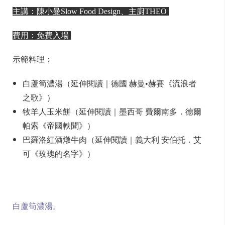
主講：陳小曼Slow Food Design、主廚THEO
費用：免費入場
示範料理：
白蘆筍濃湯（延伸閱讀｜德國 赫曼•赫賽《流浪者
之歌》）
牧羊人玉米餅（延伸閱讀｜墨西哥 費爾南多．德爾
帕索《帝國軼聞》）
巴羅洛紅酒燉牛肉（延伸閱讀｜義大利 安伯托．艾
可《玫瑰的名字》）
白蘆筍濃湯。