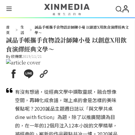
搜尋
首
生
誠品手帳攜手食物設計師陳小曼 以創意X用飲食演繹經典文
>
>
頁
活
學～
誠品手帳攜手食物設計師陳小曼 以創意X用飲
食演繹經典文學～
By
欣傳媒
2019/11/21
有沒有想過，從經典文學中擷取靈感，融合想像
空間，再轉化成食譜，端上桌的會是怎樣的美味
餐點呢？2020誠品主題週日誌以「與文學共桌
dine with fiction」為題，除了以推廣閱讀為目
的，在一年的12個月注入12本小說的文學精華，
將經典的、嶄新的作品觀點共冶一爐。2020誠品