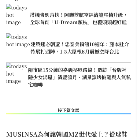
搭機告別落枕！阿聯酋航空經濟艙座椅升級，
全球首創「U-Dream頭枕」包覆頭頸超好睡
建築迷必朝聖！忠泰美術館10週年：藤本壯介
特展打頭陣，1:5大屋根8月震撼空降台北
離市區15分鐘的嘉義祕境路線！造訪「台版神
隱少女湯屋」清豐濤月、湖景窯烤披薩與人氣私
宅咖啡
接下篇文章
MUSINSA為何讓韓國MZ世代愛上？從球鞋