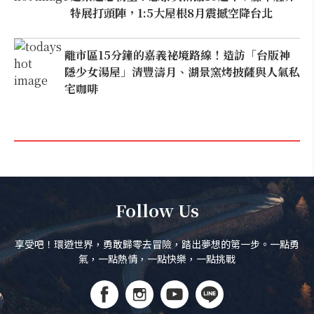
特展打頭陣，1:5大屋根8月震撼空降台北
離市區15分鐘的嘉義祕境路線！造訪「台版神
隱少女湯屋」清豐濤月、湖景窯烤披薩與人氣私
宅咖啡
Follow Us
享受吧！環遊世界，勇敢歸零去冒險，踏出夢想的第一步。一點勇
氣，一點熱情，一點快樂，一點挑戰