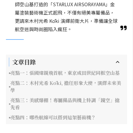
師空山基打造的「STARLUX AIRSORAYAMA」金
屬塗裝藝術機正式起飛，不僅有絕美專屬備品，
更請來木村光希 Kōki 演繹前衛大片，準備讓全球
航空迷與時尚圈陷入瘋狂。
文章目錄
亮點一：張國煒親飛首航，東京成田世紀同框空山基
亮點二：木村光希 Kōki, 擔任形象大使，演繹未來美
學
亮點三：美感爆棚！專屬備品與機上特調「鏡空」搶
先看
亮點四：哪些航線可以搭到這架藝術機？