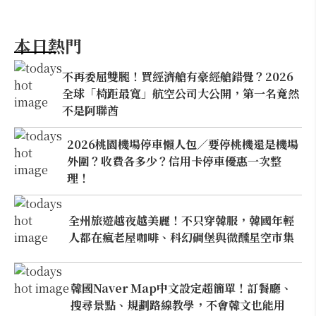
本日熱門
不再委屈雙腿！買經濟艙有豪經艙錯覺？2026
全球「椅距最寬」航空公司大公開，第一名竟然
不是阿聯酋
2026桃園機場停車懶人包／要停桃機還是機場
外圍？收費各多少？信用卡停車優惠一次整
理！
全州旅遊越夜越美麗！不只穿韓服，韓國年輕
人都在瘋老屋咖啡、科幻碉堡與微醺星空市集
韓國Naver Map中文設定超簡單！訂餐廳、
搜尋景點、規劃路線教學，不會韓文也能用