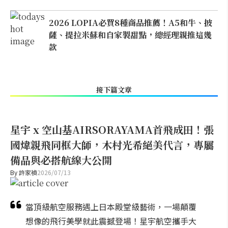
2026 LOPIA必買8種商品推薦！A5和牛、披
薩、提拉米蘇和自家製甜點，總經理親推這幾
款
接下篇文章
星宇 x 空山基AIRSORAYAMA首飛成田！張
國煒親飛同框大師，木村光希絕美代言，專屬
備品與必搭航線大公開
By
許家禎
2026/07/13
當頂級航空服務遇上日本殿堂級藝術，一場顛覆
想像的飛行美學就此震撼登場！星宇航空攜手大