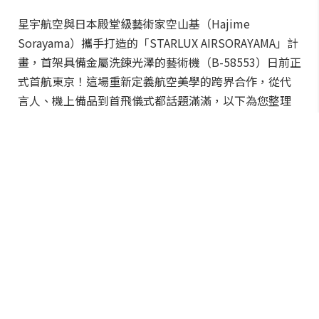
星宇航空與日本殿堂級藝術家空山基（Hajime
Sorayama）攜手打造的「STARLUX AIRSORAYAMA」計
畫，首架具備金屬洗鍊光澤的藝術機（B-58553）日前正
式首航東京！這場重新定義航空美學的跨界合作，從代
言人、機上備品到首飛儀式都話題滿滿，以下為您整理
四大必看亮點。
星宇航空與殿堂級日本藝術家空山基（Hajime SORAYAMA）攜手合作的
「STARLUX AIRSORAYAMA」計劃B-58553銀色飛機於之前降落桃園國際機
場，呈現出宛如金屬般的洗鍊光澤與金屬美感的塗裝一亮相便引發各界熱烈