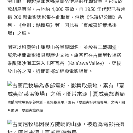
勞山脈，撐起莫娜家鄉莫圖努伊島的壯麗背景 。它位於
歐胡島東岸，占地約 4,000 英畝，自 1950 年代起已有超
過 200 部電影與影集在此取景，包括《侏羅紀公園》系
列、《金剛：骷髏島》等，因此有「夏威夷好萊塢後
場」之稱。
園區以科奧勞山脈與山谷景觀聞名，並設有二戰碉堡，
展示相關電影道具與歷史文物。旅客可在古蘭尼牧場搭
乘敞篷沙灘車深入卡阿瓦谷（Kaʻaʻawa Valley），穿梭
於山谷之間，近距離探訪經典電影場景。
古蘭尼牧場為多部電影、影集取景地，素有「夏威夷好萊塢後場」之稱。圖
片來源｜夏威夷旅遊局