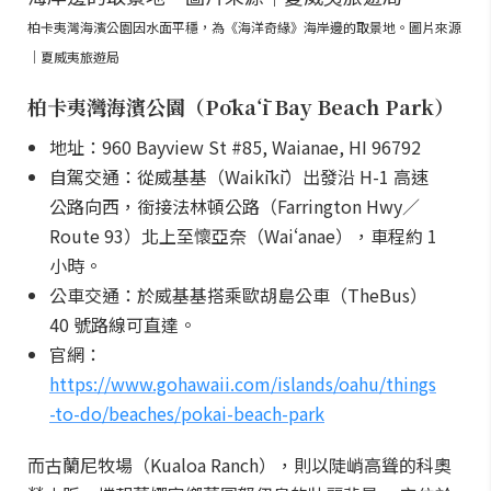
柏卡夷灣海濱公園因水面平穩，為《海洋奇緣》海岸邊的取景地。圖片來源
｜夏威夷旅遊局
柏卡夷灣海濱公園（Pōkaʻī Bay Beach Park）
地址：960 Bayview St #85, Waianae, HI 96792
自駕交通：從威基基（Waikīkī）出發沿 H-1 高速
公路向西，銜接法林頓公路（Farrington Hwy／
Route 93）北上至懷亞奈（Waiʻanae），車程約 1
小時。
公車交通：於威基基搭乘歐胡島公車（TheBus）
40 號路線可直達。
官網：
https://www.gohawaii.com/islands/oahu/things
-to-do/beaches/pokai-beach-park
而古蘭尼牧場（Kualoa Ranch），則以陡峭高聳的科奧