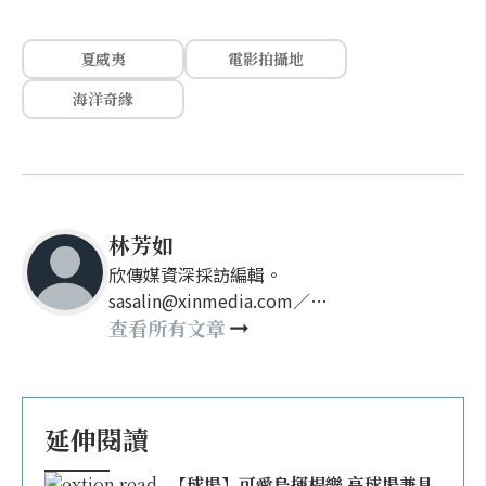
夏威夷
電影拍攝地
海洋奇緣
林芳如
欣傳媒資深採訪編輯。
sasalin@xinmedia.com／
happy21917@gmail.com
查看所有文章
延伸閱讀
【球場】可愛島揮桿樂 高球場兼具