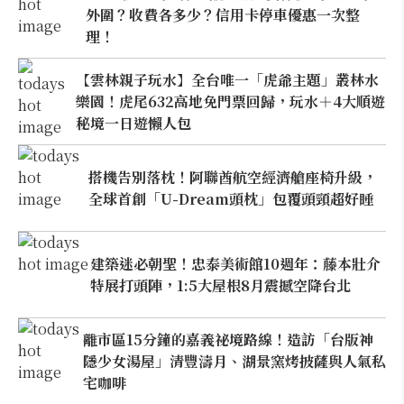
外圍？收費各多少？信用卡停車優惠一次整
理！
【雲林親子玩水】全台唯一「虎爺主題」叢林水
樂園！虎尾632高地免門票回歸，玩水＋4大順遊
秘境一日遊懶人包
搭機告別落枕！阿聯酋航空經濟艙座椅升級，
全球首創「U-Dream頭枕」包覆頭頸超好睡
建築迷必朝聖！忠泰美術館10週年：藤本壯介
特展打頭陣，1:5大屋根8月震撼空降台北
離市區15分鐘的嘉義祕境路線！造訪「台版神
隱少女湯屋」清豐濤月、湖景窯烤披薩與人氣私
宅咖啡