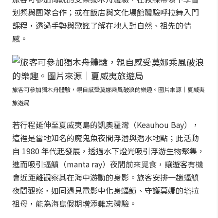
划槳與團隊合作；或在飯店與文化場館體驗呼拉舞入門
課程，透過手勢與歌謠了解在地人對自然、祖先的情
感。
旅客可參加獨木舟體驗，親自感受莫娜乘風破浪的樂趣。圖片來源｜夏威夷
旅遊局
若行程延伸至夏威夷島的凱奧霍灣（Keauhou Bay），
這裡是當地知名的魔鬼魚夜間浮潛與潛水地點；此活動
自 1980 年代起發展，透過水下燈光吸引浮游生物聚集，
進而吸引蝠鱝（manta ray）夜間前來覓食，讓遊客有機
會近距離觀察其在海中游動的身影。旅客安排一趟蝠鱝
夜間觀察，如同遇見電影中化身蝠鱝、守護莫娜的塔拉
祖母，能為海島假期增添難忘體驗。