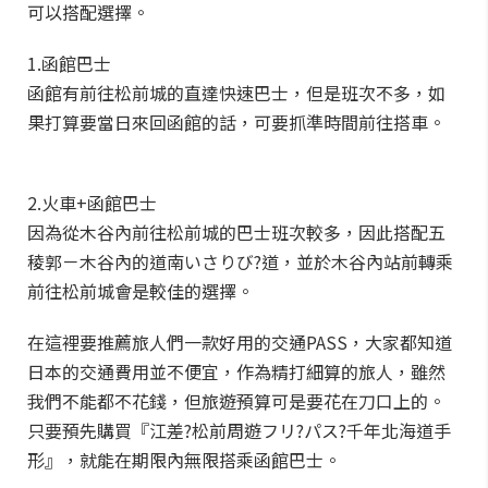
可以搭配選擇。
1.函館巴士
函館有前往松前城的直達快速巴士，但是班次不多，如
果打算要當日來回函館的話，可要抓準時間前往搭車。
2.火車+函館巴士
因為從木谷內前往松前城的巴士班次較多，因此搭配五
稜郭－木谷內的道南いさりび?道，並於木谷內站前轉乘
前往松前城會是較佳的選擇。
在這裡要推薦旅人們一款好用的交通PASS，大家都知道
日本的交通費用並不便宜，作為精打細算的旅人，雖然
我們不能都不花錢，但旅遊預算可是要花在刀口上的。
只要預先購買『江差?松前周遊フリ?パス?千年北海道手
形』，就能在期限內無限搭乘函館巴士。