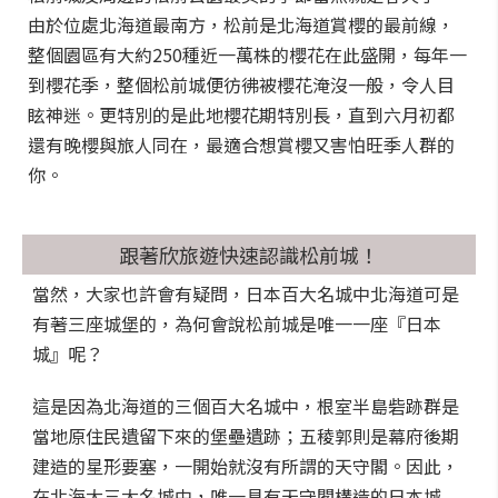
由於位處北海道最南方，松前是北海道賞櫻的最前線，
整個園區有大約250種近一萬株的櫻花在此盛開，每年一
到櫻花季，整個松前城便彷彿被櫻花淹沒一般，令人目
眩神迷。更特別的是此地櫻花期特別長，直到六月初都
還有晚櫻與旅人同在，最適合想賞櫻又害怕旺季人群的
你。
跟著欣旅遊快速認識松前城！
當然，大家也許會有疑問，日本百大名城中北海道可是
有著三座城堡的，為何會說松前城是唯一一座『日本
城』呢？
這是因為北海道的三個百大名城中，根室半島砦跡群是
當地原住民遺留下來的堡壘遺跡；五稜郭則是幕府後期
建造的星形要塞，一開始就沒有所謂的天守閣。因此，
在北海大三大名城中，唯一具有天守閣構造的日本城