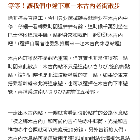
等等！讓我們中途下車－木古內老街散步
除非搭乘直達車，否則只要選擇轉乘就需要在木古內中
停。仔細一看轉乘時間還綽綽有餘，這時候千萬別坐在
巴士停候區玩手機，站起身來和我們一起逛逛木古內
吧！(選擇自駕者也強烈推薦來一趟木古內休息站喔)
木古內町雖然不是觀光重鎮，但其實也非常值得花一點
時間來此散步。木古內站不只是道南いさりび?道的終點
站，這裡同時也是北海道新幹線的第一站，如果從東京
搭乘新幹線來北海道旅遊，也可以選擇在木古內下車遊
覽，再搭乘道南いさりび?道前往五稜郭。
一走出木古內站，一眼就會看到位於站前的公路休息站
「禊之鄉木古內」和可愛的吉祥物赤牛郵筒，光是和吉
祥物赤牛合照就可以先瘋玩10分鐘，另外告訴旅人們，
木古內休息站可是連續兩年獲得Jalan網站北海道休息站