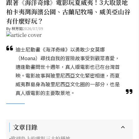
跟著《海洋奇緣》電影玩夏威夷！3大取景地
柏卡夷灣海濱公園、古蘭尼牧場、威美亞山谷
有什麼好玩？
By
林芳如
2026/07/09
迪士尼動畫《海洋奇緣》以勇敢少女莫娜
（Moana）尋找自我的冒險故事受到觀眾喜愛，
適逢動畫問世十週年，真人版電影也已在台灣首
映。電影故事與玻里尼西亞文化緊密相連，而夏
威夷群島身為玻里尼西亞文化圈的一部分，也是
真人版電影的主要取景地。
文章目錄
歐胡島上的電影三大拍攝地