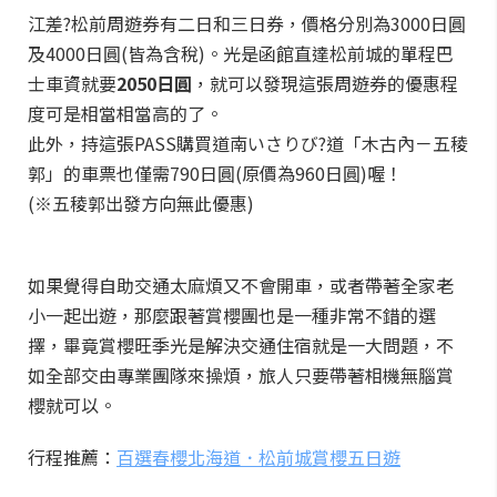
江差?松前周遊券有二日和三日券，價格分別為3000日圓
及4000日圓(皆為含稅)。光是函館直達松前城的單程巴
士車資就要
2050日圓
，就可以發現這張周遊券的優惠程
度可是相當相當高的了。
此外，持這張PASS購買道南いさりび?道「木古內－五稜
郭」的車票也僅需790日圓(原價為960日圓)喔！
(※五稜郭出發方向無此優惠)
如果覺得自助交通太麻煩又不會開車，或者帶著全家老
小一起出遊，那麼跟著賞櫻團也是一種非常不錯的選
擇，畢竟賞櫻旺季光是解決交通住宿就是一大問題，不
如全部交由專業團隊來操煩，旅人只要帶著相機無腦賞
櫻就可以。
行程推薦：
百選春櫻北海道．松前城賞櫻五日遊