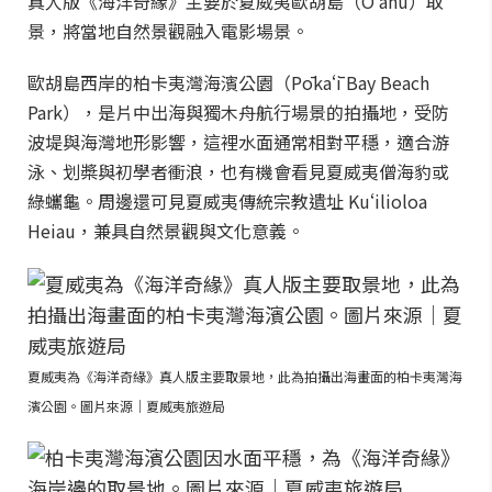
真人版《海洋奇緣》主要於夏威夷歐胡島（Oʻahu）取
景，將當地自然景觀融入電影場景。
歐胡島西岸的柏卡夷灣海濱公園（Pōkaʻī Bay Beach
Park），是片中出海與獨木舟航行場景的拍攝地，受防
波堤與海灣地形影響，這裡水面通常相對平穩，適合游
泳、划槳與初學者衝浪，也有機會看見夏威夷僧海豹或
綠蠵龜。周邊還可見夏威夷傳統宗教遺址 Kuʻilioloa
Heiau，兼具自然景觀與文化意義。
夏威夷為《海洋奇緣》真人版主要取景地，此為拍攝出海畫面的柏卡夷灣海
濱公園。圖片來源｜夏威夷旅遊局