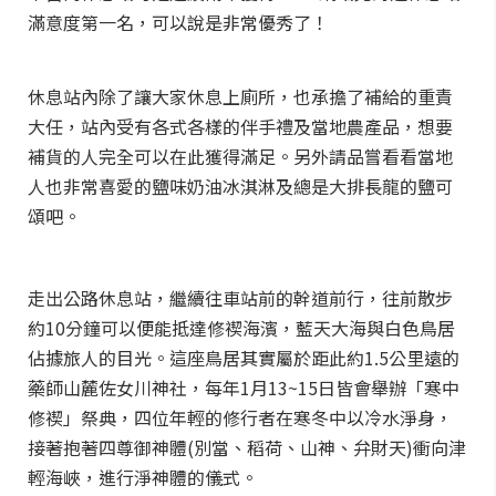
滿意度第一名，可以說是非常優秀了！
休息站內除了讓大家休息上廁所，也承擔了補給的重責
大任，站內受有各式各樣的伴手禮及當地農產品，想要
補貨的人完全可以在此獲得滿足。另外請品嘗看看當地
人也非常喜愛的鹽味奶油冰淇淋及總是大排長龍的鹽可
頌吧。
走出公路休息站，繼續往車站前的幹道前行，往前散步
約10分鐘可以便能抵達修禊海濱，藍天大海與白色鳥居
佔據旅人的目光。這座鳥居其實屬於距此約1.5公里遠的
藥師山麓佐女川神社，每年1月13~15日皆會舉辦「寒中
修禊」祭典，四位年輕的修行者在寒冬中以冷水淨身，
接著抱著四尊御神體(別當、稻荷、山神、弁財天)衝向津
輕海峽，進行淨神體的儀式。