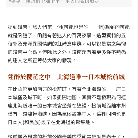
等等！讓我們中途下車－木古內老街散步
提到道南，旅人們第一個(可能也是唯一一個)想到的可能
就是函館了，函館有著迷人的百萬夜景、造型獨特的五
稜郭及充滿異國情調的紅磚倉庫群，可以說是當之無愧
的道南中心點。但除此之外，道南還有著更多你不熟悉
的迷人之所正等待大家的發現。
迷醉於櫻花之中－北海道唯一日本城松前城
在比函館更加南方的松前町，有著全北海道唯一一座日
本城堡及城下町，如果攤開地圖，其實不難發現為何這
座北海道唯一的日本城會坐落在這裡。松前城距離本州
僅有一道津輕海峽，因為氣候較為宜人，這裡同時也是
日本人(和民族)最早在北海道的聚集地。
松前城及周邊的松前公園最美的季節當然就是春天了，