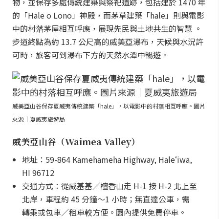
物，並保存多處傳統建築與祭祀遺跡，包括建於 1470 年
的「Hale o Lono」神殿，而茅草建築「hale」則與電影
中的村落茅屋相互呼應，展現先民與土地共生的智慧 。
步道終點為約 13.7 公尺高的威美亞瀑布，天候與水況許
可時，旅客可到瀑布下方的天然水潭中暢遊。
威美亞山谷保存夏威夷傳統建築「hale」，以電影中的村落相互呼應。圖片
來源｜夏威夷旅遊局
威美亞山谷（Waimea Valley）
地址：59-864 Kamehameha Highway, Haleʻiwa,
HI 96712
交通方式：從威基基／檀香山走 H-1 接 H-2 北上至
北岸，車程約 45 分鐘～1 小時；無直達公車，需
轉乘或包車／租車較方便。園內提供免費停車。