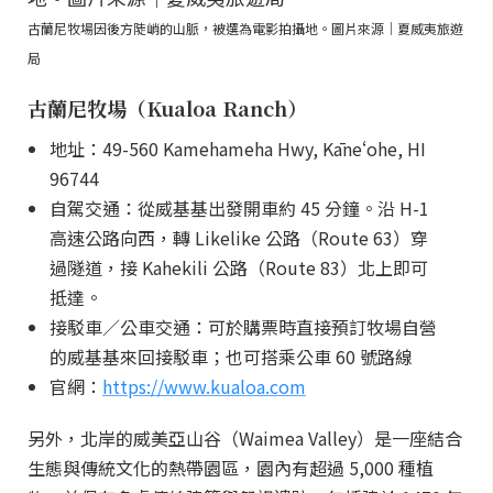
古蘭尼牧場因後方陡峭的山脈，被選為電影拍攝地。圖片來源｜夏威夷旅遊
局
古蘭尼牧場（Kualoa Ranch）
地址：49-560 Kamehameha Hwy, Kāneʻohe, HI
96744
自駕交通：從威基基出發開車約 45 分鐘。沿 H-1
高速公路向西，轉 Likelike 公路（Route 63）穿
過隧道，接 Kahekili 公路（Route 83）北上即可
抵達。
接駁車／公車交通：可於購票時直接預訂牧場自營
的威基基來回接駁車；也可搭乘公車 60 號路線
官網：
https://www.kualoa.com
另外，北岸的威美亞山谷（Waimea Valley）是一座結合
生態與傳統文化的熱帶園區，園內有超過 5,000 種植