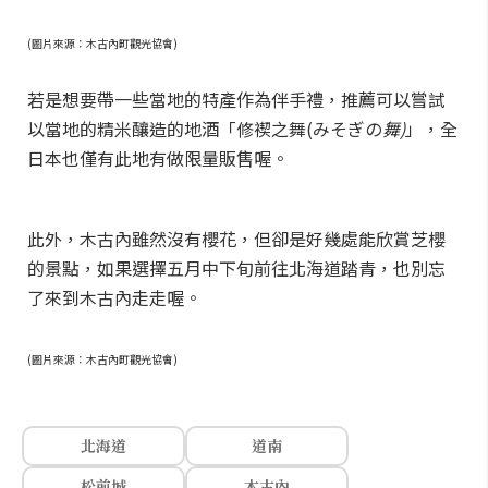
(圖片來源：木古內町觀光協會)
若是想要帶一些當地的特產作為伴手禮，推薦可以嘗試
以當地的精米釀造的地酒「修禊之舞(みそぎの
舞)
」，全
日本也僅有此地有做限量販售喔。
此外，木古內雖然沒有櫻花，但卻是好幾處能欣賞芝櫻
的景點，如果選擇五月中下旬前往北海道踏青，也別忘
了來到木古內走走喔。
(圖片來源：木古內町觀光協會)
北海道
道南
松前城
木古內