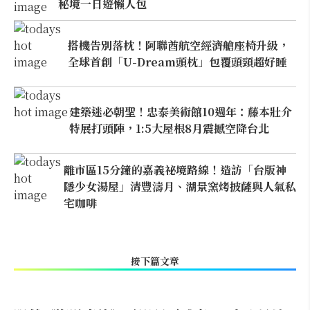
秘境一日遊懶人包
搭機告別落枕！阿聯酋航空經濟艙座椅升級，
全球首創「U-Dream頭枕」包覆頭頸超好睡
建築迷必朝聖！忠泰美術館10週年：藤本壯介
特展打頭陣，1:5大屋根8月震撼空降台北
離市區15分鐘的嘉義祕境路線！造訪「台版神
隱少女湯屋」清豐濤月、湖景窯烤披薩與人氣私
宅咖啡
接下篇文章