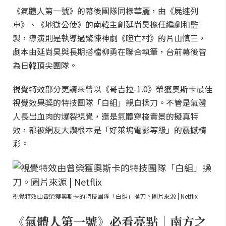
《氣體人第一號》的幕後團隊同樣華麗，由《屍速列
車》、《地獄公使》的南韓主創延尚昊擔任編劇和監
製，導演則是執導過驚悚神劇《噬亡村》的片山慎三，
劇本由延尚昊與長期搭檔柳勇在聯合執筆，台前幕後皆
為日韓頂尖團隊。
視覺特效部分更請來曾以《哥吉拉-1.0》榮獲奧斯卡最佳
視覺效果獎的特技團隊「白組」親自操刀。不管是氣體
人長出血肉的爆裂視覺，還是氣體穿梭實景的擬真特
效，都被網友大讚根本是「好萊塢電影等級」的震撼精
彩。
視覺特效由曾榮獲奧斯卡的特技團隊「白組」操刀。圖片來源 | Netflix
《氣體人第一號》必看亮點｜南方之