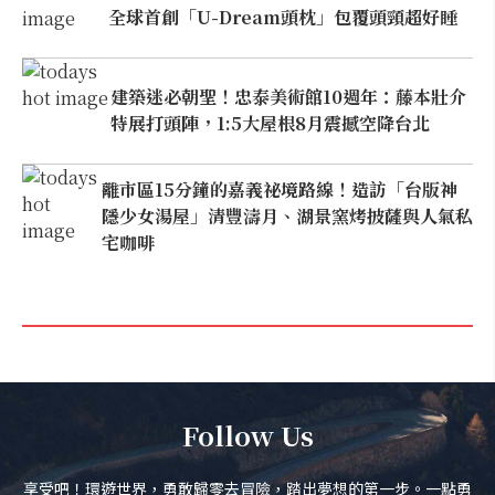
全球首創「U-Dream頭枕」包覆頭頸超好睡
建築迷必朝聖！忠泰美術館10週年：藤本壯介
特展打頭陣，1:5大屋根8月震撼空降台北
離市區15分鐘的嘉義祕境路線！造訪「台版神
隱少女湯屋」清豐濤月、湖景窯烤披薩與人氣私
宅咖啡
Follow Us
享受吧！環遊世界，勇敢歸零去冒險，踏出夢想的第一步。一點勇