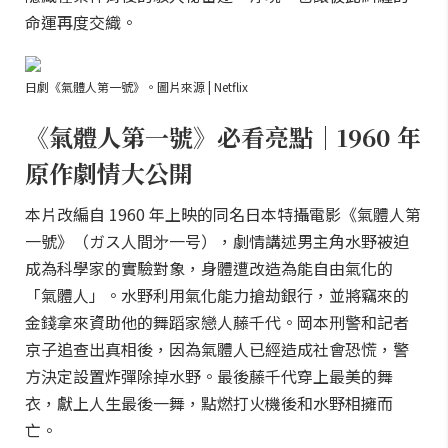
命運再度交織。
日劇《氣體人第一號》。圖片來源 | Netflix
《氣體人第一號》必看亮點｜1960 年
原作劇情大公開
本片改編自 1960 年上映的同名日本特攝電影《氣體人第
一號》（ガス人間㐧一号），劇情講述男主角水野被迫
成為科學家的實驗對象，身體遭改造為能自由氣化的
「氣體人」。水野利用氣化能力搶劫銀行，並將竊來的
金錢拿來資助他的舞蹈家戀人藤千代。岡本刑警和記者
京子追查出真相後，因為氣體人已經造成社會恐慌，警
方決定設置炸彈除掉水野。最後藤千代穿上最美的舞
衣，獻上人生最後一舞，點燃打火機後和水野相擁而
亡。