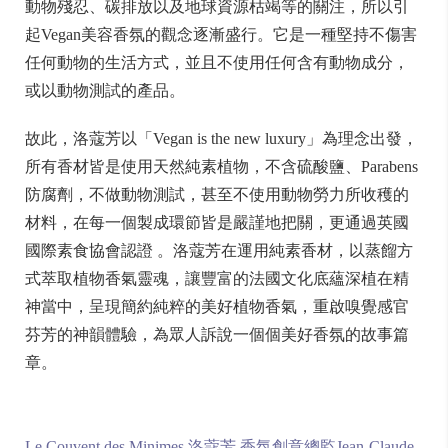
動物殘忍、碳排放以及地球資源枯竭等的關注，所以引
起Vegan美容香氛的觀念逐漸盛行。它是一種堅持不傷害
任何動物的生活方式，並且不使用任何含有動物成分，
或以動物測試的產品。
故此，洛蔻芳以「Vegan is the new luxury」為理念出發，
所有香材皆是使用天然純素植物，不含硫酸鹽、Parabens
防腐劑，不做動物測試，甚至不使用動物勞力所收穫的
材料，在每一個製成環節皆是嚴謹地把關，更通過英國
國際素食協會認證 。洛蔻芳在運用純素香材，以蒸餾方
式萃取植物香氣靈魂，讓豐富的法國文化底蘊深植在精
神當中，呈現簡約純粹的美好植物香氣，重啟嗅覺感官
芬芳的神韻體驗，為眾人訴說一個個美好香氛的故事篇
章。
Le Couvent des Minimes 洛蔻芳 香氛創意總監Jean-Claude