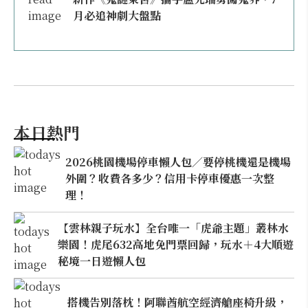
月必追神劇大盤點
本日熱門
2026桃園機場停車懶人包／要停桃機還是機場
外圍？收費各多少？信用卡停車優惠一次整
理！
【雲林親子玩水】全台唯一「虎爺主題」叢林水
樂園！虎尾632高地免門票回歸，玩水＋4大順遊
秘境一日遊懶人包
搭機告別落枕！阿聯酋航空經濟艙座椅升級，