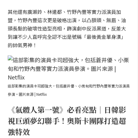
其他還有廣瀨鈴、林遣都、竹野內豐等實力派演員加
盟，竹野內豐這次更是破格出演，以凸額頭、無眉、油
頭長髮的破壞性造型亮相，飾演劇中反派黑道，反差大
到讓不少人直呼完全認不出是號稱「最後黃金單身漢」
的帥氣男神！
這部影集的演員卡司超強大，包括蒼井優、小栗旬和竹野內豐等實力派演員
參演。圖片來源 | Netflix
《氣體人第一號》必看亮點｜日韓影
視巨頭夢幻聯手！奧斯卡團隊打造超
強特效