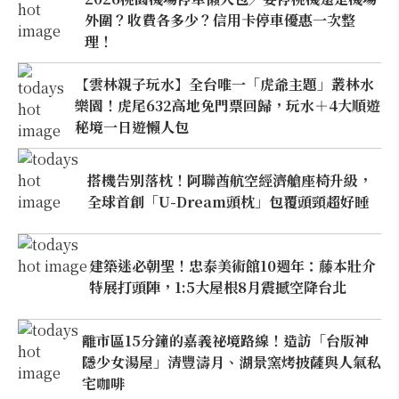
外圍？收費各多少？信用卡停車優惠一次整
理！
【雲林親子玩水】全台唯一「虎爺主題」叢林水
樂園！虎尾632高地免門票回歸，玩水＋4大順遊
秘境一日遊懶人包
搭機告別落枕！阿聯酋航空經濟艙座椅升級，
全球首創「U-Dream頭枕」包覆頭頸超好睡
建築迷必朝聖！忠泰美術館10週年：藤本壯介
特展打頭陣，1:5大屋根8月震撼空降台北
離市區15分鐘的嘉義祕境路線！造訪「台版神
隱少女湯屋」清豐濤月、湖景窯烤披薩與人氣私
宅咖啡