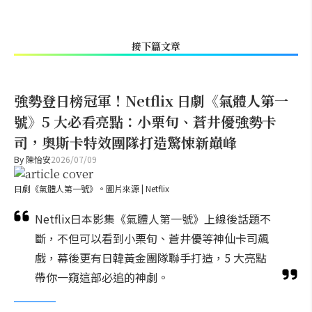
接下篇文章
強勢登日榜冠軍！Netflix 日劇《氣體人第一
號》5 大必看亮點：小栗旬、蒼井優強勢卡
司，奧斯卡特效團隊打造驚悚新巔峰
By
陳怡安
2026/07/09
日劇《氣體人第一號》。圖片來源 | Netflix
Netflix日本影集《氣體人第一號》上線後話題不
斷，不但可以看到小栗旬、蒼井優等神仙卡司飆
戲，幕後更有日韓黃金團隊聯手打造，5 大亮點
帶你一窺這部必追的神劇。