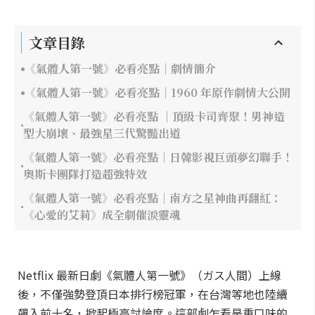
文章目錄
《氣體人第一號》必看亮點｜劇情簡介
《氣體人第一號》必看亮點｜1960 年原作劇情大公開
《氣體人第一號》必看亮點 ｜頂級卡司齊聚！男神造
型大崩壞、最強星三代驚豔出道
《氣體人第一號》必看亮點｜日韓影視巨頭夢幻聯手！
奧斯卡團隊打造超強特效
《氣體人第一號》必看亮點｜南方之星神曲再翻紅：
《心愛的艾莉》成全劇催淚靈魂
Netflix 最新日劇《氣體人第一號》（ガス人間）上線
後，不僅強勢登頂日本排行榜冠軍，在台灣等地也陸續
飆入前十名，掀起極高討論度。這部劇乍看是重口味的