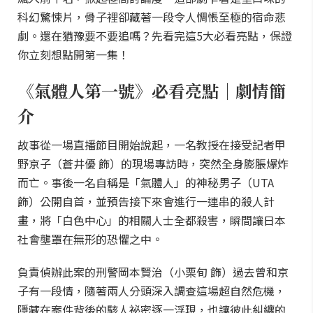
科幻驚悚片，骨子裡卻藏著一段令人惆悵至極的宿命悲
劇。還在猶豫要不要追嗎？先看完這5大必看亮點，保證
你立刻想點開第一集！
《氣體人第一號》必看亮點｜劇情簡
介
故事從一場直播節目開始說起，一名教授在接受記者甲
野京子（蒼井優 飾）的現場專訪時，突然全身膨脹爆炸
而亡。事後一名自稱是「氣體人」的神秘男子（UTA
飾）公開自首，並預告接下來會進行一連串的殺人計
畫，將「白色中心」的相關人士全都殺害，瞬間讓日本
社會壟罩在無形的恐懼之中。
負責偵辦此案的刑警岡本賢治（小栗旬 飾）過去曾和京
子有一段情，隨著兩人分頭深入調查這場超自然危機，
隱藏在案件背後的駭人祕密逐一浮現，也讓彼此糾纏的