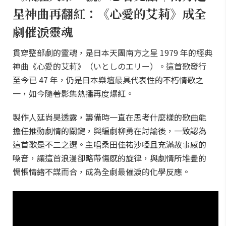
星神曲再翻紅：《心愛的艾莉》成全
劇催淚靈魂
貫穿整部劇的靈魂，是日本天團南方之星 1979 年的經典
神曲《心愛的艾莉》（いとしのエリー）。這首歌發行
至今已 47 年，仍是日本樂壇最具代表性的不朽情歌之
一，如今隨著影集熱播再度爆紅。
製作人延尚昊透露，籌備時一直在思考什麼樣的歌曲能
擔任推動劇情的關鍵，與編劇柳勇在討論後，一致認為
這首歌是不二之選。主唱桑田佳祐沙啞且充滿故事感的
嗓音，讓這首浪漫卻略帶傷感的旋律，與劇情所堆疊的
惆悵情緒不謀而合，成為全劇最催淚的化學反應。