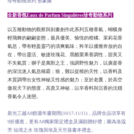
珍奇動物系列 形象圖
全新香氛Eaux de Parfum Singulières
珍奇動物系列
以五種動物的觀察與刻畫創作此系列五種香氣，蝴蝶身
輕飛舞的翩翩姿態，最具優美、愉悅的柑橘、茉莉花香
氣息，帶有輕盈靈巧的清爽氣味；羚羊以優雅奔放的自
在，帶出靈活、敏捷玫瑰花、黑醋栗果香調性，甜美又
不失氣質；獅子是萬獸之王，強調野性魅力，以廣藿香
的深沈迷人氣息稱霸；狼，難以捉模的天性，以香料及
木質調帶出女性神秘又性感的魅力；至於老鷹，於高空
傲視天下的態度，高貴又神秘，以辛香料與沉香的沈穩
香氣令人迷戀。
新光三越A8館週年慶期間(10/17-11/11)，品牌全品項享有
9折優惠，更有A8獨家限定禮盒及滿額贈好禮；圖為洛蔻
芳 仙境之水 玫瑰與埃及天竺葵書本禮盒。