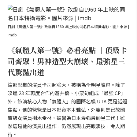
日劇《氣體人第一號》改編自1960 年上映的同名日本特攝電影。圖片來源 |
imdb
《氣體人第一號》必看亮點 ｜頂級卡
司齊聚！男神造型大崩壞、最強星三
代驚豔出道
這部影集的演員卡司超強大，被稱為全明星陣容。除了
暌違 23 年再度合作的蒼井優、小栗旬組成「最強 CP」
外，飾演核心人物「氣體人」的國際名模 UTA 更是話題
焦點，他的爸爸是日本影帝本木雅弘，外婆則是已故國
寶級女演員樹木希林，被譽為日本最強最帥星三代！雖
然這是他的演員出道作，仍然展現出亮眼演技，令人期
待。