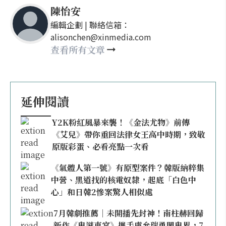
陳怡安
編輯企劃 | 聯絡信箱：
alisonchen@xinmedia.com
查看所有文章
延伸閱讀
Y2K粉紅風暴來襲！《金法尤物》前傳
《艾兒》帶你重回法律女王高中時期，致敬
原版彩蛋、必看亮點一次看
《氣體人第一號》有原型案件？韓版納粹集
中營、黑道找的核電奴隸，起底「白色中
心」和日韓2慘案驚人相似處
7月韓劇推薦｜未開播先封神！南柱赫回歸
新作《鬼謎東宮》攜手盧允瑞勇闖鬼界，7