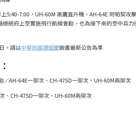
粉絲團
40-7:00，UH-60M 黑鷹直升機、AH-64E 阿帕契攻
將通過總統府上空實施飛行航線會勘，也為接下來的空中兵力
日，請以
中華民國讚國慶
臉書最新公告為準
：
總空勘／AH-64E一架次、CH-47SD一架次、UH-60M兩架次
架次、CH-47SD一架次、UH-60M兩架次