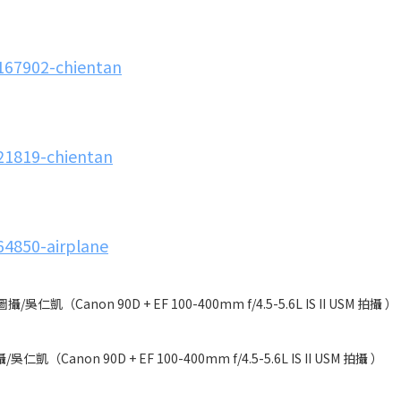
167902-chientan
21819-chientan
64850-airplane
on 90D + EF 100-400mm f/4.5-5.6L IS II USM 拍攝 ）
on 90D + EF 100-400mm f/4.5-5.6L IS II USM 拍攝 ）