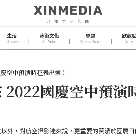
生活
藝術文化
專題
欣觀
Lifestyle
Art Pulse
Special Issue
Notes
2國慶空中預演時程表出爐！
 2022國慶空中預演
火以外，對航空攝影迷來說，更重要的莫過於國慶日