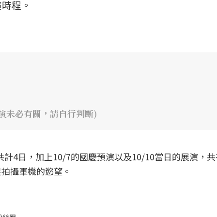
演時程。
演未必有關，請自行判斷)
5共計4日，加上10/7的國慶預演以及10/10當日的展演，
足拍攝軍機的慾望。