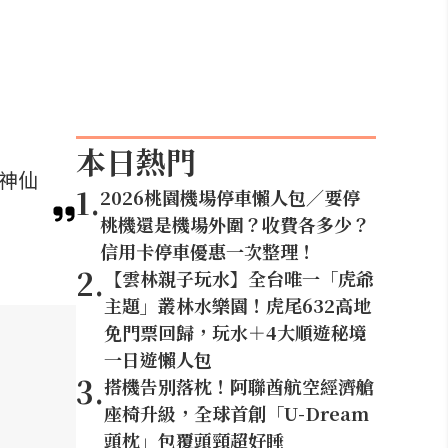
本日熱門
等神仙
1
.
2026桃園機場停車懶人包／要停
桃機還是機場外圍？收費各多少？
信用卡停車優惠一次整理！
2
.
【雲林親子玩水】全台唯一「虎爺
主題」叢林水樂園！虎尾632高地
免門票回歸，玩水＋4大順遊秘境
一日遊懶人包
3
.
搭機告別落枕！阿聯酋航空經濟艙
座椅升級，全球首創「U-Dream
頭枕」包覆頭頸超好睡