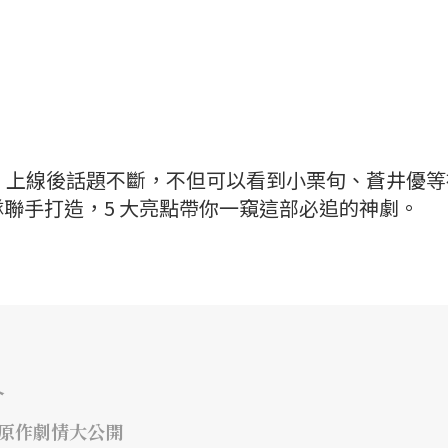
一號》上線後話題不斷，不但可以看到小栗旬、蒼井優
聯手打造，5 大亮點帶你一窺這部必追的神劇。
介
年原作劇情大公開