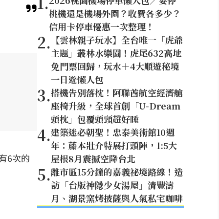
1
.
2026桃園機場停車懶人包／要停
桃機還是機場外圍？收費各多少？
信用卡停車優惠一次整理！
2
.
【雲林親子玩水】全台唯一「虎爺
主題」叢林水樂園！虎尾632高地
免門票回歸，玩水＋4大順遊秘境
一日遊懶人包
3
.
搭機告別落枕！阿聯酋航空經濟艙
座椅升級，全球首創「U-Dream
頭枕」包覆頭頸超好睡
4
.
建築迷必朝聖！忠泰美術館10週
年：藤本壯介特展打頭陣，1:5大
共有6次的
屋根8月震撼空降台北
5
.
離市區15分鐘的嘉義祕境路線！造
訪「台版神隱少女湯屋」清豐濤
月、湖景窯烤披薩與人氣私宅咖啡