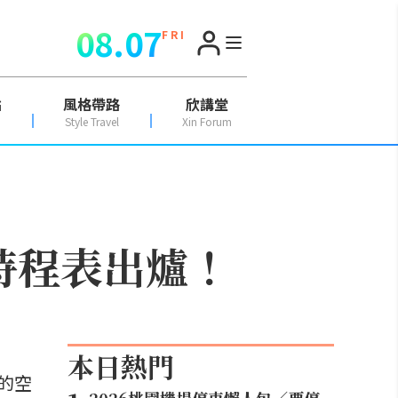
08.07
F R I
點
風格帶路
欣講堂
Style Travel
Xin Forum
時程表出爐！
本日熱門
的空