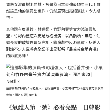
寶級女演員樹木希林，被譽為日本最強最帥星三代！雖
然這是他的演員出道作，仍然展現出亮眼演技，令人期
待。
其他還有廣瀨鈴、林遣都、竹野內豐等實力派演員加
盟，竹野內豐這次更是破格出演，以凸額頭、無眉、油
頭長髮的破壞性造型亮相，飾演劇中反派黑道，反差大
到讓不少人直呼完全認不出是號稱「最後黃金單身漢」
的帥氣男神！
這部影集的演員卡司超強大，包括蒼井優、小栗旬和竹野內豐等實力派演員
參演。圖片來源 | Netflix
《氣體人第一號》必看亮點｜日韓影