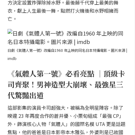
方決定設置炸彈除掉水野。最後藤千代穿上最美的舞
衣，獻上人生最後一舞，點燃打火機後和水野相擁而
亡。
日劇《氣體人第一號》改編自1960 年上映的同名日本特攝電影。圖片來源 |
imdb
《氣體人第一號》必看亮點 ｜頂級卡
司齊聚！男神造型大崩壞、最強星三
代驚豔出道
這部影集的演員卡司超強大，被稱為全明星陣容。除了
暌違 23 年再度合作的蒼井優、小栗旬組成「最強 CP」
外，飾演核心人物「氣體人」的國際名模 UTA 更是話題
焦點，他的爸爸是日本影帝本木雅弘，外婆則是已故國