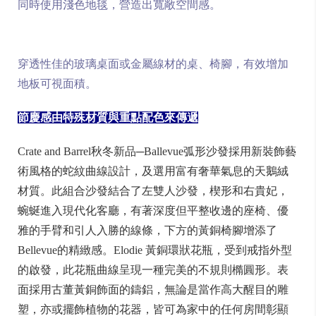
同時使用淺色地毯，營造出寬敞空間感。
穿透性佳的玻璃桌面或金屬線材的桌、椅腳，有效增加
地板可視面積。
節慶感由特殊材質與重點配色來傳遞
Crate and Barrel秋冬新品─Ballevue弧形沙發採用新裝飾藝
術風格的蛇紋曲線設計，及選用富有奢華氣息的天鵝絨
材質。此組合沙發結合了左雙人沙發，楔形和右貴妃，
蜿蜒進入現代化客廳，有著深度但平整收邊的座椅、優
雅的手臂和引人入勝的線條，下方的黃銅椅腳增添了
Bellevue的精緻感。Elodie 黃銅環狀花瓶，受到戒指外型
的啟發，此花瓶曲線呈現一種完美的不規則橢圓形。表
面採用古董黃銅飾面的鑄鋁，無論是當作高大醒目的雕
塑，亦或擺飾植物的花器，皆可為家中的任何房間彰顯