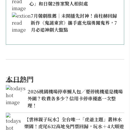
心」和日韓2慘案驚人相似處
7月韓劇推薦｜未開播先封神！南柱赫回歸
新作《鬼謎東宮》攜手盧允瑞勇闖鬼界，7
月必追神劇大盤點
本日熱門
2026桃園機場停車懶人包／要停桃機還是機場
外圍？收費各多少？信用卡停車優惠一次整
理！
【雲林親子玩水】全台唯一「虎爺主題」叢林水
樂園！虎尾632高地免門票回歸，玩水＋4大順遊