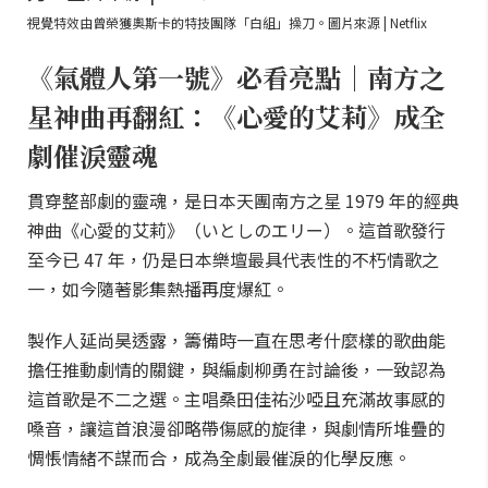
視覺特效由曾榮獲奧斯卡的特技團隊「白組」操刀。圖片來源 | Netflix
《氣體人第一號》必看亮點｜南方之
星神曲再翻紅：《心愛的艾莉》成全
劇催淚靈魂
貫穿整部劇的靈魂，是日本天團南方之星 1979 年的經典
神曲《心愛的艾莉》（いとしのエリー）。這首歌發行
至今已 47 年，仍是日本樂壇最具代表性的不朽情歌之
一，如今隨著影集熱播再度爆紅。
製作人延尚昊透露，籌備時一直在思考什麼樣的歌曲能
擔任推動劇情的關鍵，與編劇柳勇在討論後，一致認為
這首歌是不二之選。主唱桑田佳祐沙啞且充滿故事感的
嗓音，讓這首浪漫卻略帶傷感的旋律，與劇情所堆疊的
惆悵情緒不謀而合，成為全劇最催淚的化學反應。