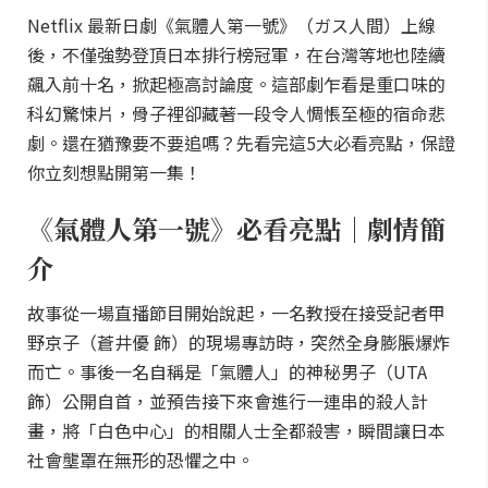
Netflix 最新日劇《氣體人第一號》（ガス人間）上線
後，不僅強勢登頂日本排行榜冠軍，在台灣等地也陸續
飆入前十名，掀起極高討論度。這部劇乍看是重口味的
科幻驚悚片，骨子裡卻藏著一段令人惆悵至極的宿命悲
劇。還在猶豫要不要追嗎？先看完這5大必看亮點，保證
你立刻想點開第一集！
《氣體人第一號》必看亮點｜劇情簡
介
故事從一場直播節目開始說起，一名教授在接受記者甲
野京子（蒼井優 飾）的現場專訪時，突然全身膨脹爆炸
而亡。事後一名自稱是「氣體人」的神秘男子（UTA
飾）公開自首，並預告接下來會進行一連串的殺人計
畫，將「白色中心」的相關人士全都殺害，瞬間讓日本
社會壟罩在無形的恐懼之中。