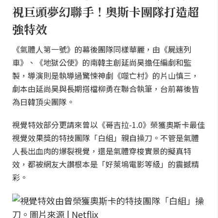
視巨頭夢幻聯手！奧斯卡團隊打造超
強特效
《氣體人第一號》的幕後團隊同樣華麗，由《屍速列
車》、《地獄公使》的南韓主創延尚昊擔任編劇和監
製，導演則是執導過驚悚神劇《噬亡村》的片山慎三，
劇本由延尚昊與長期搭檔柳勇在聯合執筆，台前幕後皆
為日韓頂尖團隊。
視覺特效部分更請來曾以《哥吉拉-1.0》榮獲奧斯卡最佳
視覺效果獎的特技團隊「白組」親自操刀。不管是氣體
人長出血肉的爆裂視覺，還是氣體穿梭實景的擬真特
效，都被網友大讚根本是「好萊塢電影等級」的震撼精
彩。