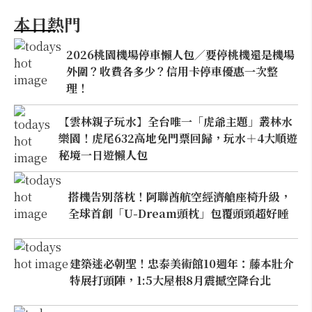
本日熱門
2026桃園機場停車懶人包／要停桃機還是機場
外圍？收費各多少？信用卡停車優惠一次整
理！
【雲林親子玩水】全台唯一「虎爺主題」叢林水
樂園！虎尾632高地免門票回歸，玩水＋4大順遊
秘境一日遊懶人包
搭機告別落枕！阿聯酋航空經濟艙座椅升級，
全球首創「U-Dream頭枕」包覆頭頸超好睡
建築迷必朝聖！忠泰美術館10週年：藤本壯介
特展打頭陣，1:5大屋根8月震撼空降台北