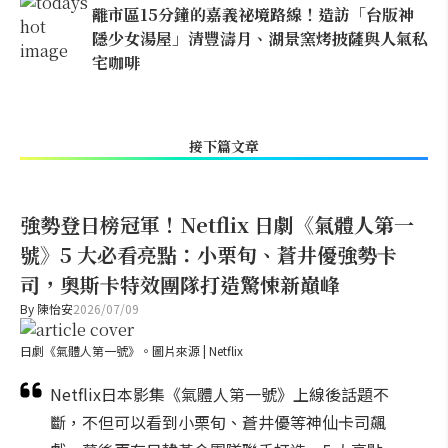
離市區15分鐘的嘉義祕境路線！造訪「台版神
隱少女湯屋」清豐濤月、湖景窯烤披薩與人氣私
宅咖啡
接下篇文章
強勢登日榜冠軍！Netflix 日劇《氣體人第一
號》5 大必看亮點：小栗旬、蒼井優強勢卡
司，奧斯卡特效團隊打造驚悚新巔峰
By
陳怡安
2026/07/09
日劇《氣體人第一號》。圖片來源 | Netflix
Netflix日本影集《氣體人第一號》上線後話題不
斷，不但可以看到小栗旬、蒼井優等神仙卡司飆