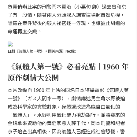
負責偵辦此案的刑警岡本賢治（小栗旬 飾）過去曾和京
子有一段情，隨著兩人分頭深入調查這場超自然危機，
隱藏在案件背後的駭人祕密逐一浮現，也讓彼此糾纏的
命運再度交織。
日劇《氣體人第一號》。圖片來源 | Netflix
《氣體人第一號》必看亮點｜1960 年
原作劇情大公開
本片改編自 1960 年上映的同名日本特攝電影《氣體人第
一號》（ガス人間㐧一号），劇情講述男主角水野被迫
成為科學家的實驗對象，身體遭改造為能自由氣化的
「氣體人」。水野利用氣化能力搶劫銀行，並將竊來的
金錢拿來資助他的舞蹈家戀人藤千代。岡本刑警和記者
京子追查出真相後，因為氣體人已經造成社會恐慌，警