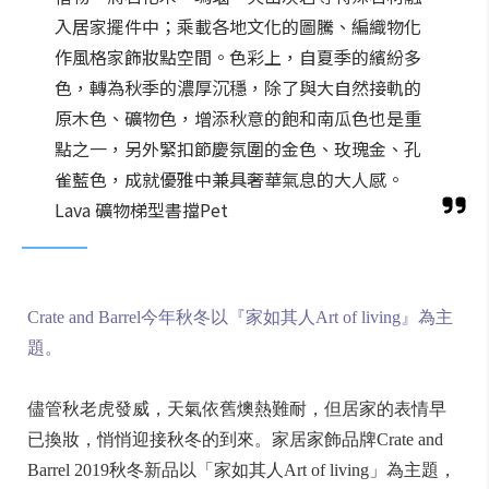
入居家擺件中；乘載各地文化的圖騰、編織物化
作風格家飾妝點空間。色彩上，自夏季的繽紛多
色，轉為秋季的濃厚沉穩，除了與大自然接軌的
原木色、礦物色，增添秋意的飽和南瓜色也是重
點之一，另外緊扣節慶氛圍的金色、玫瑰金、孔
雀藍色，成就優雅中兼具奢華氣息的大人感。
Lava 礦物梯型書擋Pet
Crate and Barrel今年秋冬以『家如其人Art of living』為主
題。
儘管秋老虎發威，天氣依舊燠熱難耐，但居家的表情早
已換妝，悄悄迎接秋冬的到來。家居家飾品牌Crate and
Barrel 2019秋冬新品以「家如其人Art of living」為主題，