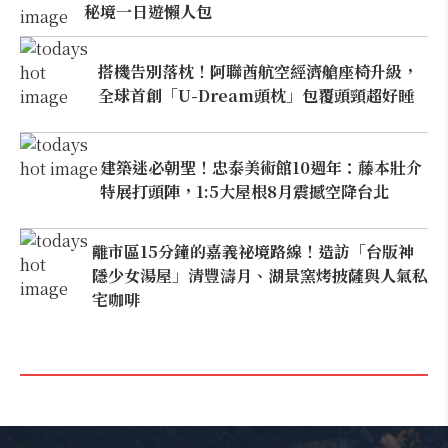
秘境一日遊懶人包
搭機告別落枕！阿聯酋航空經濟艙座椅升級，
全球首創「U-Dream頭枕」包覆頭頸超好睡
建築迷必朝聖！忠泰美術館10週年：藤本壯介
特展打頭陣，1:5大屋根8月震撼空降台北
離市區15分鐘的嘉義祕境路線！造訪「台版神
隱少女湯屋」清豐濤月、湖景窯烤披薩與人氣私
宅咖啡