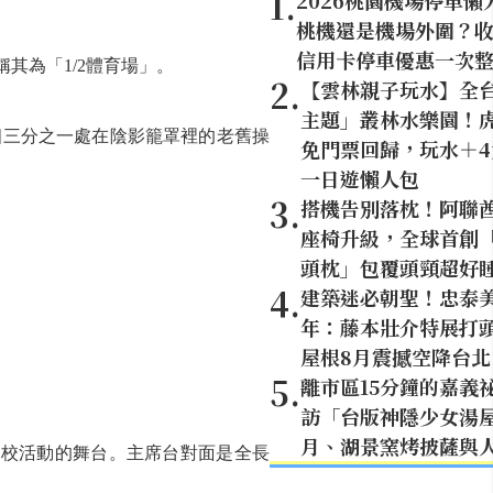
1
.
2026桃園機場停車懶
桃機還是機場外圍？
信用卡停車優惠一次
其為「1/2體育場」。
2
.
【雲林親子玩水】全
主題」叢林水樂園！虎
個三分之一處在陰影籠罩裡的老舊操
免門票回歸，玩水＋
一日遊懶人包
3
.
搭機告別落枕！阿聯
座椅升級，全球首創「U
頭枕」包覆頭頸超好
4
.
建築迷必朝聖！忠泰美
年：藤本壯介特展打頭
屋根8月震撼空降台北
5
.
離市區15分鐘的嘉義
訪「台版神隱少女湯
月、湖景窯烤披薩與
辦學校活動的舞台。主席台對面是全長