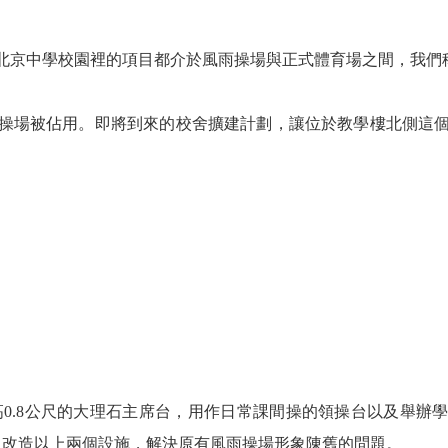
北京中學校園裡的項目都介於風雨操場與正式體育場之間，我們稱
操場被佔用。即將到來的校舍擴建計劃，讓位於教學樓北側這
、高0.8公尺的大理石主席台，用作日常課間操的領操台以及舉
過改造以上兩個設施，解決原有風雨操場形象陳舊的問題。