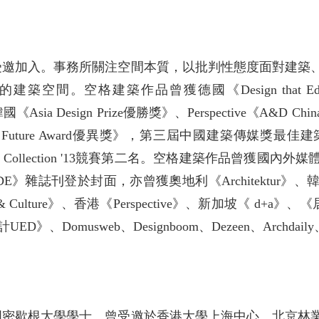
受邀加入。事務所關注空間本質，以批判性態度面對建築
間。空格建築作品曾獲德國《Design that Educa
異獎》、韓國《Asia Design Prize優勝獎》、Perspective《
uture Award優異獎》，第三屆中國建築傳媒獎最佳建築獎提名、2
use Collection '13競賽第二名。空格建築作品曾獲
誌刊登於封面，亦曾獲奧地利《Architektur》、韓國《S
 Culture》、香港《Perspective》、新加坡《 d+a》、《
》、Domusweb、Designboom、Dezeen、Archd
國密歇根大學學士。曾受邀於香港大學上海中心、北京林