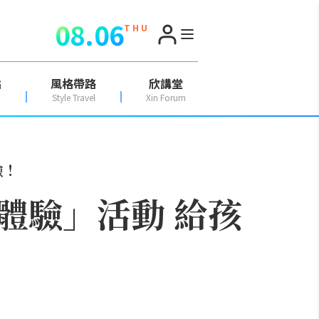
08.06
T H U
點
風格帶路
欣講堂
Style Travel
Xin Forum
驗！
體驗」活動 給孩