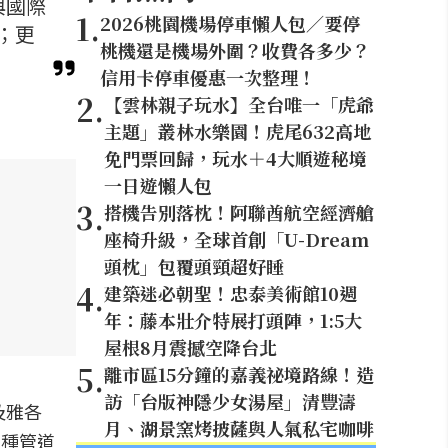
與國際
1
.
2026桃園機場停車懶人包／要停
；更
桃機還是機場外圍？收費各多少？
信用卡停車優惠一次整理！
2
.
【雲林親子玩水】全台唯一「虎爺
主題」叢林水樂園！虎尾632高地
免門票回歸，玩水＋4大順遊秘境
一日遊懶人包
3
.
搭機告別落枕！阿聯酋航空經濟艙
座椅升級，全球首創「U-Dream
頭枕」包覆頭頸超好睡
4
.
建築迷必朝聖！忠泰美術館10週
年：藤本壯介特展打頭陣，1:5大
屋根8月震撼空降台北
5
.
離市區15分鐘的嘉義祕境路線！造
訪「台版神隱少女湯屋」清豐濤
及雅各
月、湖景窯烤披薩與人氣私宅咖啡
多種管道