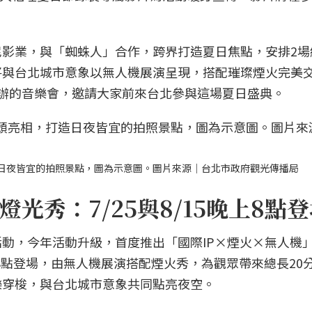
影業，與「蜘蛛人」合作，跨界打造夏日焦點，安排2場
將與台北城市意象以無人機展演呈現，搭配璀璨煙火完美
辦的音樂會，邀請大家前來台北參與這場夏日盛典。
日夜皆宜的拍照景點，圖為示意圖。圖片來源｜台北市政府觀光傳播局
光秀：7/25與8/15晚上8點
動，今年活動升級，首度推出「國際IP×煙火×無人機
間8點登場，由無人機展演搭配煙火秀，為觀眾帶來總長20
樂穿梭，與台北城市意象共同點亮夜空。