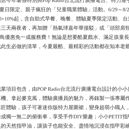
今年暑假特別與Pop Radio台北流行廣播電台、特力屋
夏日限定、親子瘋狂的「兒童職業體驗」活動。6/29～8/
00+10%起，含自助式早餐、晚餐、體驗夏季限定活動、台
三天兩夜者，再加贈「熱氣球嘉年華接駁」或「頭部肩頸
享早鳥優惠免一成服務費！無論是想要酷夏戲水、滿足孩童
成此生必做的清單，今夏最酷、最精彩的活動都在知本老
項目包含，由POP Radio台北流行廣播電台設計的小
耳機、拿起麥克風，體驗廣播員的魅力，再錄製一張專屬
木匠體驗，孩子可著迷你版特力屋圍裙，變身超萌小職人
獨一無二的俯衝車，享受手作DIY樂趣；小小PETIT
臭的天然指甲油，讓孩子也能安全、盡情地沉浸在指甲彩