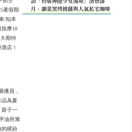
訪「台版神隱少女湯屋」清豐濤
手創空
月、湖景窯烤披薩與人氣私宅咖啡
25暑假期
東/知本
按摩10
長大期待
爺酒店！
小廣播員，
作品為夏
，親子一
指甲油所籌
繪的繽紛