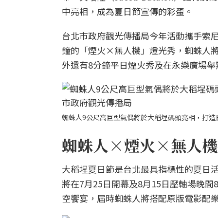
中亮相，成為夏日節宣傳的彩蛋。
台北市政府觀光傳播局今年活動攜手索尼
鐘的「煙火×無人機」燈光秀，蜘蛛人
外還有8分鐘平日煙火秀及在永樂廣場舉
蜘蛛人9公尺高巨型氣偶將於大稻埕碼頭亮相，打造
蜘蛛人×煙火×無人機燈
大稻埕夏日節是台北最具指標性的夏日活
將在7月25日開幕及8月15日壓軸場晚
空饗宴，屆時蜘蛛人將搭配原版電影配