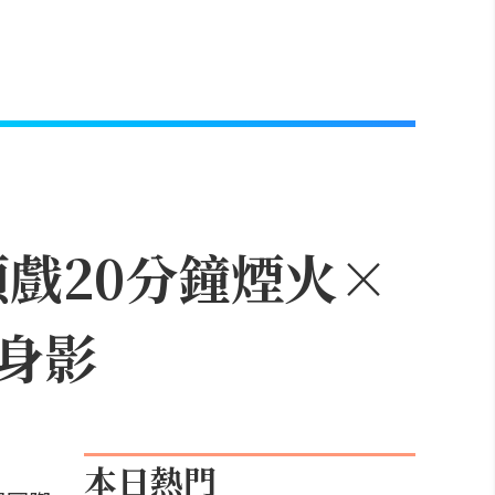
頭戲20分鐘煙火×
身影
本日熱門