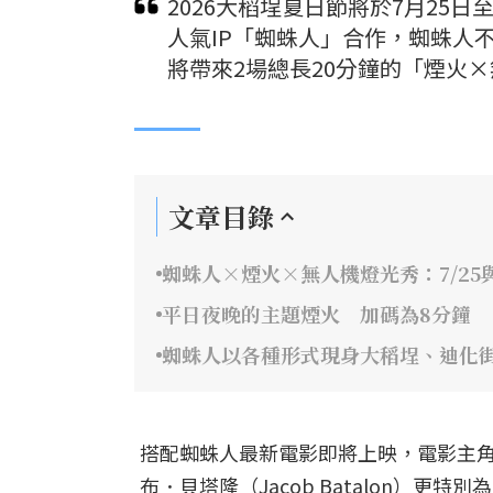
2026大稻埕夏日節將於7月25
人氣IP「蜘蛛人」合作，蜘蛛人
將帶來2場總長20分鐘的「煙火
文章目錄
蜘蛛人×煙火×無人機燈光秀：7/25與
平日夜晚的主題煙火 加碼為8分鐘
蜘蛛人以各種形式現身大稻埕、迪化
搭配蜘蛛人最新電影即將上映，電影主角湯姆
布．貝塔隆（Jacob Batalon）