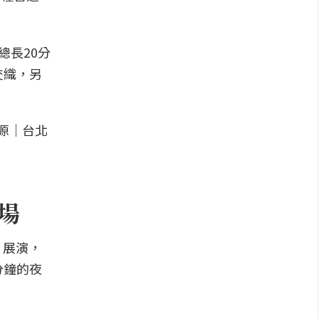
總長20分
交織，另
登場
」展演，
分鐘的夜