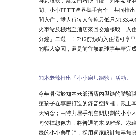
為創造親子難忘的暑假回憶，知本老爺酒店
間、小小PETIT跨界攜手合作，共同推出
間入住，雙人行毎人每晚最低只NT$3,4
火車站及機場至酒店來回交通接駁。入住
分鐘」二選一！7/12前預約入住還可
的職人樂園，還是前往熱氣球嘉年華完
知本老爺推出「小小廚師體驗」活動。
今年暑假於知本老爺酒店內舉辦的體驗職業
讓孩子在專屬打造的錄音空間裡，戴上
天留念；由特力屋手創空間規劃的小小
同發揮想像力，將普通的木塊雕琢、彩繪成
畫的小小美甲師，採用獨家設計無毒無