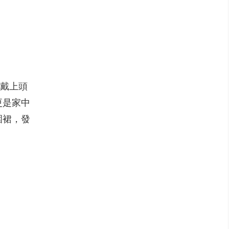
從戴上頭
更是家中
圍裙，發