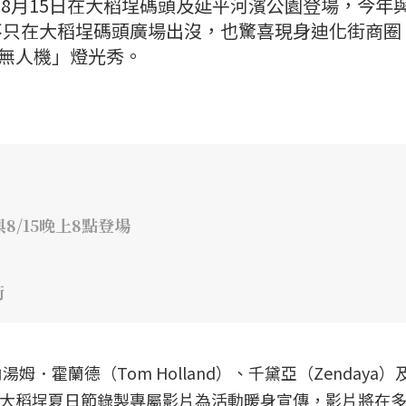
日至8月15日在大稻埕碼頭及延平河濱公園登場，今年
不只在大稻埕碼頭廣場出沒，也驚喜現身迪化街商圈
×無人機」燈光秀。
8/15晚上8點登場
街
．霍蘭德（Tom Holland）、千黛亞（Zendaya）
更特別為大稻埕夏日節錄製專屬影片為活動暖身宣傳，影片將在