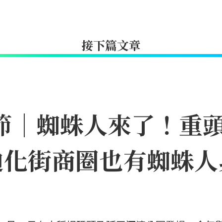
接下篇文章
日節｜蜘蛛人來了！重
迪化街商圈也有蜘蛛人