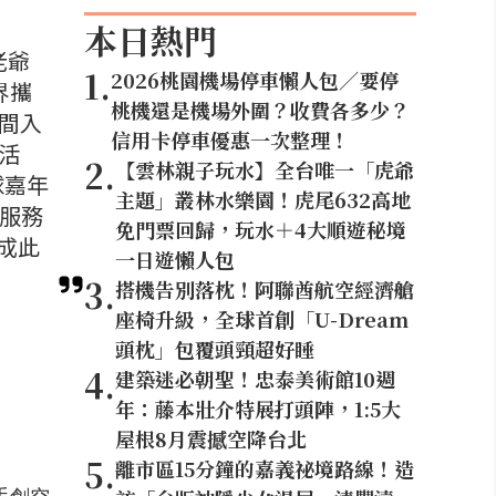
本日熱門
老爺
1
.
2026桃園機場停車懶人包／要停
界攜
桃機還是機場外圍？收費各多少？
期間入
信用卡停車優惠一次整理！
定活
2
.
【雲林親子玩水】全台唯一「虎爺
球嘉年
主題」叢林水樂園！虎尾632高地
成服務
免門票回歸，玩水＋4大順遊秘境
成此
一日遊懶人包
3
.
搭機告別落枕！阿聯酋航空經濟艙
座椅升級，全球首創「U-Dream
頭枕」包覆頭頸超好睡
4
.
建築迷必朝聖！忠泰美術館10週
年：藤本壯介特展打頭陣，1:5大
屋根8月震撼空降台北
5
.
離市區15分鐘的嘉義祕境路線！造