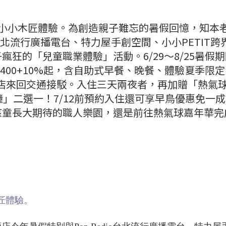
─小小木匠體驗。為創造親子難忘的暑假回憶，知本
o台北流行廣播電台、特力屋手創空間、小小PETIT跨
狂的「兒童職業體驗」活動。6/29～8/25暑假
,400+10%起，含自助式早餐、晚餐、體驗夏季限
店來回交通接駁。入住三天兩夜者，再加贈「熱氣
鐘」二選一！7/12前預約入住還可享早鳥優惠免一
孩童長大期待的職人樂園，還是前往熱氣球嘉年華完
匠體驗。