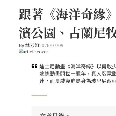
跟著《海洋奇緣
濱公園、古蘭尼
By
林芳如
2026/07/09
迪士尼動畫《海洋奇緣》以勇敢少
適逢動畫問世十週年，真人版電
連，而夏威夷群島身為玻里尼西
文章目錄