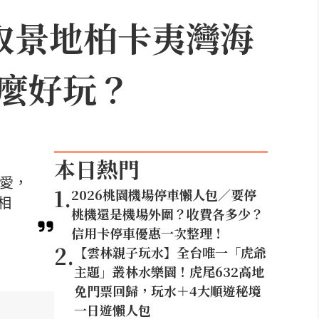
取景地柏卡夷灣海
麼好玩？
本日熱門
喜愛，
1
.
2026桃園機場停車懶人包／要停
相
桃機還是機場外圍？收費各多少？
信用卡停車優惠一次整理！
2
.
【雲林親子玩水】全台唯一「虎爺
主題」叢林水樂園！虎尾632高地
免門票回歸，玩水＋4大順遊秘境
一日遊懶人包