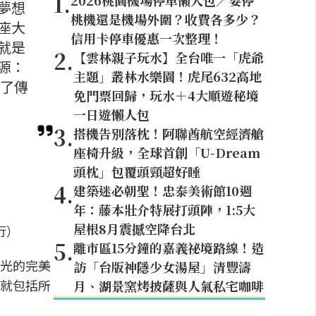
1
.
2026桃園機場停車懶人包／要停
夢想
桃機還是機場外圍？收費各多少？
座大
信用卡停車優惠一次整理！
就是
2
.
【雲林親子玩水】全台唯一「虎爺
源：
主題」叢林水樂園！虎尾632高地
為了傳
免門票回歸，玩水＋4大順遊秘境
一日遊懶人包
3
.
搭機告別落枕！阿聯酋航空經濟艙
座椅升級，全球首創「U-Dream
頭枕」包覆頭頸超好睡
4
.
建築迷必朝聖！忠泰美術館10週
年：藤本壯介特展打頭陣，1:5大
屋根8月震撼空降台北
行）
5
.
離市區15分鐘的嘉義祕境路線！造
光的完美
訪「台版神隱少女湯屋」清豐濤
就包括所
月、湖景窯烤披薩與人氣私宅咖啡