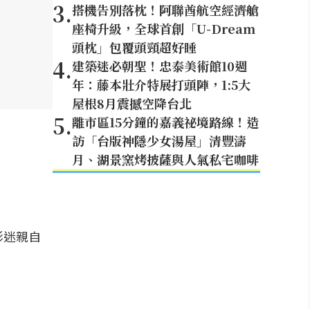
3
.
搭機告別落枕！阿聯酋航空經濟艙
座椅升級，全球首創「U-Dream
頭枕」包覆頭頸超好睡
4
.
建築迷必朝聖！忠泰美術館10週
年：藤本壯介特展打頭陣，1:5大
屋根8月震撼空降台北
5
.
離市區15分鐘的嘉義祕境路線！造
訪「台版神隱少女湯屋」清豐濤
月、湖景窯烤披薩與人氣私宅咖啡
影迷親自