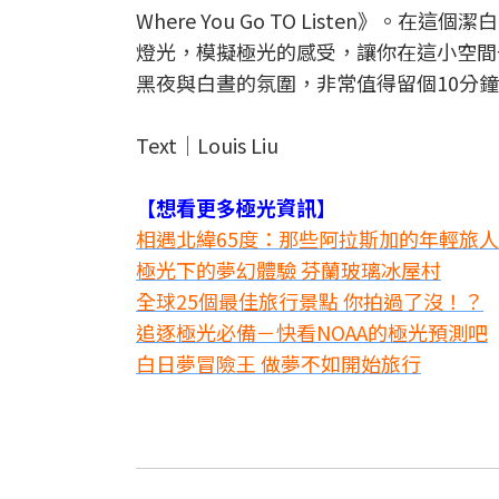
Where You Go TO Listen
燈光，模擬極光的感受，讓你在這小空間
黑夜與白晝的氛圍，非常值得留個10分
Text│Louis Liu
【想看更多極光資訊】
相遇北緯65度：那些阿拉斯加的年輕旅
極光下的夢幻體驗 芬蘭玻璃冰屋村
全球25個最佳旅行景點 你拍過了沒！？
追逐極光必備－快看NOAA的極光預測吧
白日夢冒險王 做夢不如開始旅行