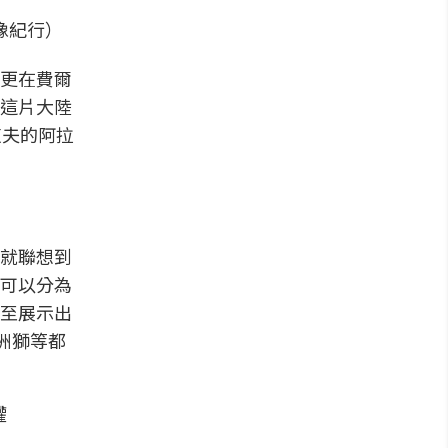
像紀行）
更在費爾
遞這片大陸
道夫的阿拉
就聯想到
可以分為
至展示出
洲獅等都
權