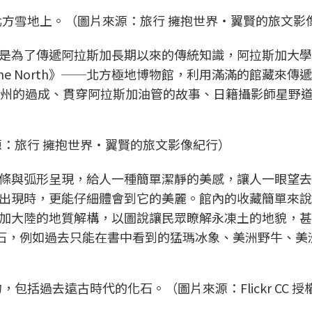
方雪地上。（圖片來源：旅行 擁抱世界‧翼賢的旅文影
是為了傳遞阿拉斯加長期以來的傳統知識，阿拉斯加大學
 the North》──北方極地博物館，利用滿滿的館藏來傳
9州的過成、貫穿阿拉斯加油管的故事、日籍攝影師星野
：旅行 擁抱世界‧翼賢的旅文影像紀行）
條與弧形呈現，給人一種簡單潔靜的美感，讓人一眼望去
出現時，更能仔細體會到它的美麗。館內的收藏簡單來說
加大陸的地質解構，以圖說讓民眾瞭解永凍土的地貌，甚
化石，例如過去只能在書中看到的猛瑪冰象、美洲野牛、美
括過去遠古時代的化石。（圖片來源：Flickr CC 授