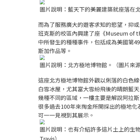
圖片說明：藍天下的美麗建築就座落在北
而為了服務廣大的遊客求知的慾望，抑或
班克斯的校區內興建了座《Museum of
中所發生的種種事件，包括成為美國第4
斯加作品等。
圖片說明：北方極地博物館。（圖片來源
這座北方極地博物館外觀以俐落的白色線
白雪冰屋，尤其當大雪紛飛後的晴朗藍天
幾種不同的區域，一樓主要是解說阿拉斯
很多過去100年來掏金所開採出的極地
可一一見視到其展示。
圖片說明：也有介紹許多這片土上的生物，包
Travis）