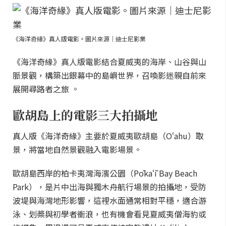
《海洋奇緣》真人版電影。圖片來源｜迪士尼影業
《海洋奇緣》真人版電影結合夏威夷的海岸、山谷與山
脈景觀，構築出銀幕中的島嶼世界，召喚影迷親自前來
展開尋路者之旅 。
歐胡島上的電影三大拍攝地
真人版《海洋奇緣》主要於夏威夷歐胡島（Oʻahu）取
景，將當地自然景觀融入電影場景。
歐胡島西岸的柏卡夷灣海濱公園（Pōkaʻī Bay Beach
Park），是片中出海與獨木舟航行場景的拍攝地，受防
波堤與海灣地形影響，這裡水面通常相對平穩，適合游
泳、划槳與初學者衝浪，也有機會看見夏威夷僧海豹或