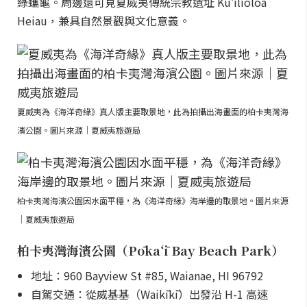
綠蠵龜。周邊還可見夏威夷傳統宗教遺址 Kuʻilioloa
Heiau，兼具自然景觀與文化意義。
夏威夷為《海洋奇緣》真人版主要取景地，此為拍攝出海畫面的柏卡夷灣海
濱公園。圖片來源｜夏威夷旅遊局
柏卡夷灣海濱公園因水面平穩，為《海洋奇緣》海岸邊的取景地。圖片來源
｜夏威夷旅遊局
柏卡夷灣海濱公園（Pōkaʻī Bay Beach Park）
地址：960 Bayview St #85, Waianae, HI 96792
自駕交通：從威基基（Waikīkī）出發沿 H-1 高速