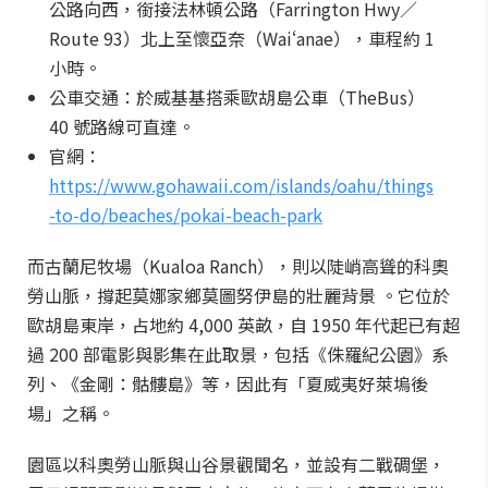
公路向西，銜接法林頓公路（Farrington Hwy／
Route 93）北上至懷亞奈（Waiʻanae），車程約 1
小時。
公車交通：於威基基搭乘歐胡島公車（TheBus）
40 號路線可直達。
官網：
https://www.gohawaii.com/islands/oahu/things
-to-do/beaches/pokai-beach-park
而古蘭尼牧場（Kualoa Ranch），則以陡峭高聳的科奧
勞山脈，撐起莫娜家鄉莫圖努伊島的壯麗背景 。它位於
歐胡島東岸，占地約 4,000 英畝，自 1950 年代起已有超
過 200 部電影與影集在此取景，包括《侏羅紀公園》系
列、《金剛：骷髏島》等，因此有「夏威夷好萊塢後
場」之稱。
園區以科奧勞山脈與山谷景觀聞名，並設有二戰碉堡，