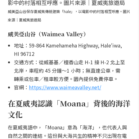
威美亞山谷保存夏威夷傳統建築「hale」，以電影中的村落相互呼應。圖片
來源｜夏威夷旅遊局
威美亞山谷（Waimea Valley）
地址：59-864 Kamehameha Highway, Haleʻiwa,
HI 96712
交通方式：從威基基／檀香山走 H-1 接 H-2 北上至
北岸，車程約 45 分鐘～1 小時；無直達公車，需
轉乘或包車／租車較方便。園內提供免費停車。
官網：
https://www.waimeavalley.net/
在夏威夷認識「Moana」背後的海洋
文化
在夏威夷語中，「Moana」意為「海洋」，也代表人與
自然之間的連結。這份與大海共生的精神不只出現在電