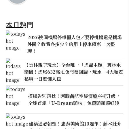
本日熱門
2026桃園機場停車懶人包／要停桃機還是機場
外圍？收費各多少？信用卡停車優惠一次整
理！
【雲林親子玩水】全台唯一「虎爺主題」叢林水
樂園！虎尾632高地免門票回歸，玩水＋4大順遊
秘境一日遊懶人包
搭機告別落枕！阿聯酋航空經濟艙座椅升級，
全球首創「U-Dream頭枕」包覆頭頸超好睡
建築迷必朝聖！忠泰美術館10週年：藤本壯介