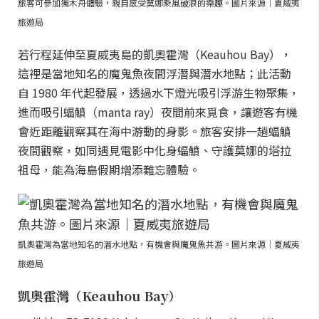
旅客可參加獨木舟體驗，親自感受莫娜乘風破浪的樂趣。圖片來源｜夏威夷
旅遊局
若行程延伸至夏威夷島的凱奧霍灣（Keauhou Bay），
這裡是當地知名的魔鬼魚夜間浮潛與潛水地點；此活動
自 1980 年代起發展，透過水下燈光吸引浮游生物聚集，
進而吸引蝠鱝（manta ray）夜間前來覓食，讓遊客有機
會近距離觀察其在海中游動的身影。旅客安排一趟蝠鱝
夜間觀察，如同遇見電影中化身蝠鱝、守護莫娜的塔拉
祖母，能為海島假期增添難忘體驗。
凱奧霍灣為當地知名的潛水地點，有機會與魔鬼魚共游。圖片來源｜夏威夷
旅遊局
凱奧霍灣（Keauhou Bay）