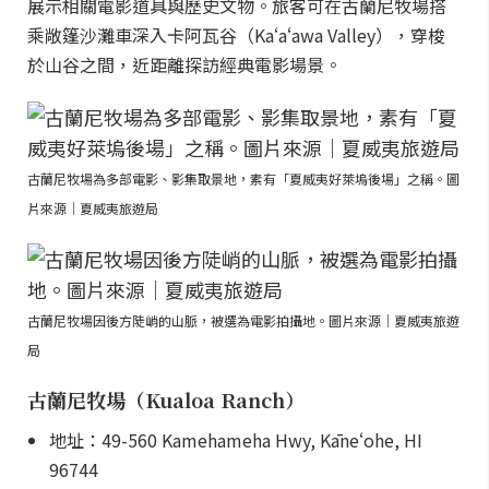
展示相關電影道具與歷史文物。旅客可在古蘭尼牧場搭
乘敞篷沙灘車深入卡阿瓦谷（Kaʻaʻawa Valley），穿梭
於山谷之間，近距離探訪經典電影場景。
古蘭尼牧場為多部電影、影集取景地，素有「夏威夷好萊塢後場」之稱。圖
片來源｜夏威夷旅遊局
古蘭尼牧場因後方陡峭的山脈，被選為電影拍攝地。圖片來源｜夏威夷旅遊
局
古蘭尼牧場（Kualoa Ranch）
地址：49-560 Kamehameha Hwy, Kāneʻohe, HI
96744