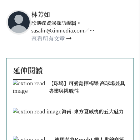
林芳如
欣傳媒資深採訪編輯。
sasalin@xinmedia.com／
happy21917@gmail.com
查看所有文章
延伸閱讀
【球場】可愛島揮桿樂 高球場兼具
專業與挑戰性
海南-東方夏威夷的五大魅力
德國老將Bracht 鐵人世錦賽第