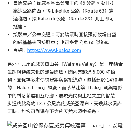
自駕交通：從威基基出發開車約 45 分鐘。沿 H-1
高速公路向西，轉 Likelike 公路（Route 63）穿
過隧道，接 Kahekili 公路（Route 83）北上即可
抵達。
接駁車／公車交通：可於購票時直接預訂牧場自營
的威基基來回接駁車；也可搭乘公車 60 號路線
官網：
https://www.kualoa.com
另外，北岸的威美亞山谷（Waimea Valley）是一座結合
生態與傳統文化的熱帶園區，園內有超過 5,000 種植
物，並保存多處傳統建築與祭祀遺跡，包括建於 1470 年
的「Hale o Lono」神殿，而茅草建築「hale」則與電影
中的村落茅屋相互呼應，展現先民與土地共生的智慧 。
步道終點為約 13.7 公尺高的威美亞瀑布，天候與水況許
可時，旅客可到瀑布下方的天然水潭中暢遊。