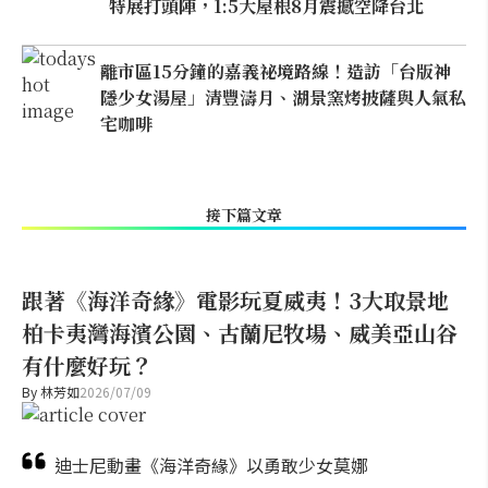
特展打頭陣，1:5大屋根8月震撼空降台北
離市區15分鐘的嘉義祕境路線！造訪「台版神
隱少女湯屋」清豐濤月、湖景窯烤披薩與人氣私
宅咖啡
接下篇文章
跟著《海洋奇緣》電影玩夏威夷！3大取景地
柏卡夷灣海濱公園、古蘭尼牧場、威美亞山谷
有什麼好玩？
By
林芳如
2026/07/09
迪士尼動畫《海洋奇緣》以勇敢少女莫娜