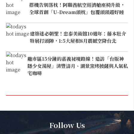
搭機告別落枕！阿聯酋航空經濟艙座椅升級，
全球首創「U-Dream頭枕」包覆頭頸超好睡
建築迷必朝聖！忠泰美術館10週年：藤本壯介
特展打頭陣，1:5大屋根8月震撼空降台北
離市區15分鐘的嘉義祕境路線！造訪「台版神
隱少女湯屋」清豐濤月、湖景窯烤披薩與人氣私
宅咖啡
Follow Us