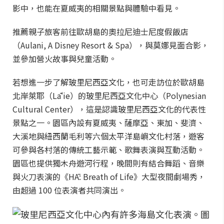
影中，也能在夏威夷的相關景點與體驗中看見。
推薦親子旅客前往歐胡島的奧拉尼迪士尼度假飯店
（Aulani, A Disney Resort & Spa），與莫娜見面合影，
並參加營火故事與兒童活動。
若想進一步了解玻里尼西亞文化，也可走訪位於歐胡島
北岸萊耶（Lāʻie）的玻里尼西亞文化中心（Polynesian
Cultural Center），這是認識玻里尼西亞文化的代表性
景點之一。園區內設有夏威夷、薩摩亞、東加、斐濟、
大溪地與紐西蘭毛利等六個太平洋島嶼文化村落，遊客
可參與各村落的傳統工藝示範、歌舞表演與互動活動。
園區也提供獨木舟遊河行程，晚間則有結合舞蹈、音樂
與火刀表演的《HĀ: Breath of Life》大型夜間劇場秀，
由超過 100 位表演者共同演出。