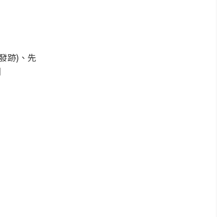
岡發跡)、先
圈