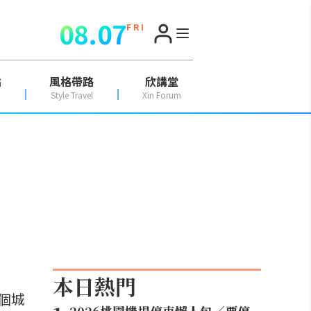
08.07
F R I
點
風格帶路
欣講堂
Style Travel
Xin Forum
本日熱門
個城