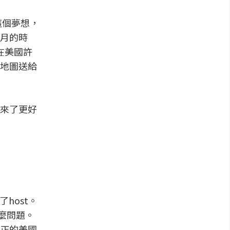
這個夢想，
月的時
了在美國許
地圖送給
來了更好
host。
什麼問題。
正的美國