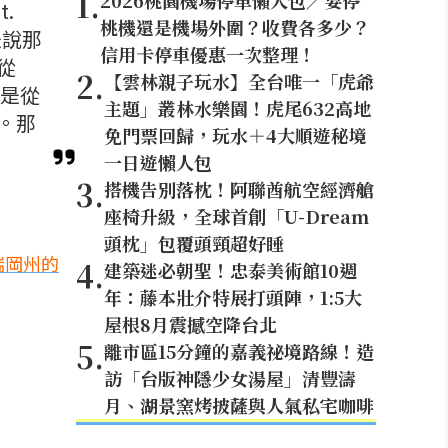
1
.
2026桃園機場停車懶人包／要停
t.
桃機還是機場外圍？收費各多少？
是說那
信用卡停車優惠一次整理！
從
2
.
【雲林親子玩水】全台唯一「虎爺
，是從
主題」叢林水樂園！虎尾632高地
。那
免門票回歸，玩水＋4大順遊秘境
一日遊懶人包
3
.
搭機告別落枕！阿聯酋航空經濟艙
座椅升級，全球首創「U-Dream
頭枕」包覆頭頸超好睡
瑞岡州的
4
.
建築迷必朝聖！忠泰美術館10週
年：藤本壯介特展打頭陣，1:5大
屋根8月震撼空降台北
5
.
離市區15分鐘的嘉義祕境路線！造
訪「台版神隱少女湯屋」清豐濤
月、湖景窯烤披薩與人氣私宅咖啡