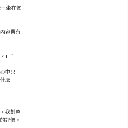
法－坐在餐
內容帶有
…。」”
心中只
什麼
，我對整
的評價。