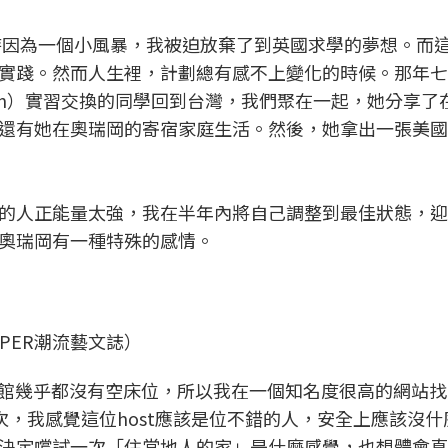
當時因為一個小風暴，我被迫放棄了到英國求學的夢想。而
實踐。然而人生裡，計劃總有感不上變化的時候。那年七
 Oregon）實習交換的同學回到台灣，我們聚在一起，她分享
還有她在奧瑞岡的寄宿家庭生活。然後，她拿出一張美國
的人正能量太強，我在半年內將自己調整到最佳狀態，迎
奧瑞岡有一種特殊的感情。
FLiPER潮流藝文誌）
館幾乎都沒有空床位，所以我在一個知名度很高的網站找了
幾次，我感覺這位host應該是位不錯的人，安全上應該沒
決定嚐試一次「住當地人的家」是什麼感覺，也想體會真