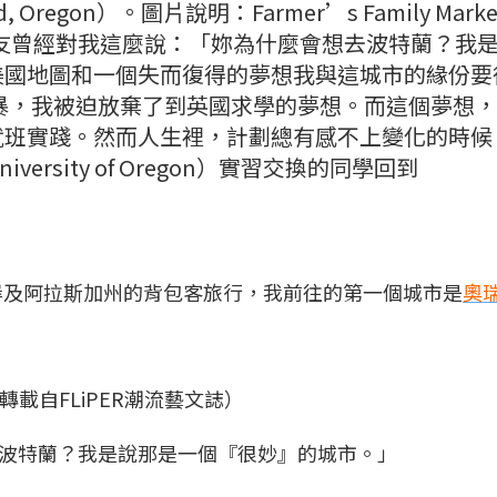
regon）。圖片說明：Farmer’s Family Marke
）室友曾經對我這麼說：「妳為什麼會想去波特蘭？我
美國地圖和一個失而復得的夢想我與這城市的緣份要
風暴，我被迫放棄了到英國求學的夢想。而這個夢想
就班實踐。然而人生裡，計劃總有感不上變化的時候
rsity of Oregon）實習交換的同學回到
岸及阿拉斯加州的背包客旅行，我前往的第一個城市是
奧
t.（轉載自FLiPER潮流藝文誌）
波特蘭？我是說那是一個『很妙』的城市。」