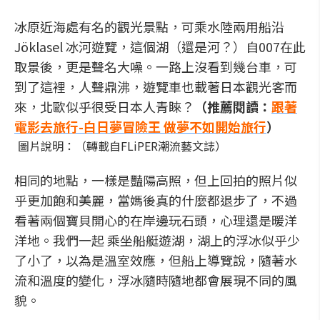
冰原近海處有名的觀光景點，可乘水陸兩用船沿
Jöklasel 冰河遊覽，這個湖（還是河？）自007在此
取景後，更是聲名大噪。一路上沒看到幾台車，可
到了這裡，人聲鼎沸，遊覽車也載著日本觀光客而
來，北歐似乎很受日本人青睞？
（推薦閱讀：
跟著
電影去旅行-白日夢冒險王 做夢不如開始旅行
）
圖片說明：（轉載自FLiPER潮流藝文誌）
相同的地點，一樣是豔陽高照，但上回拍的照片似
乎更加飽和美麗，當媽後真的什麼都退步了，不過
看著兩個寶貝開心的在岸邊玩石頭，心理還是暖洋
洋地。我們一起 乘坐船艇遊湖，湖上的浮冰似乎少
了小了，以為是溫室效應，但船上導覽說，隨著水
流和溫度的變化，浮冰隨時隨地都會展現不同的風
貌。