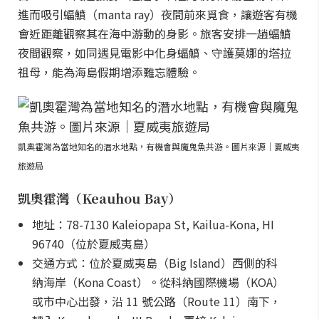
進而吸引蝠鱝（manta ray）夜間前來覓食，讓遊客有機
會近距離觀察其在海中游動的身影。旅客安排一趟蝠鱝
夜間觀察，如同遇見電影中化身蝠鱝、守護莫娜的塔拉
祖母，能為海島假期增添難忘體驗。
凱奧霍灣為當地知名的潛水地點，有機會與魔鬼魚共游。圖片來源｜夏威夷
旅遊局
凱奧霍灣（Keauhou Bay）
地址：78-7130 Kaleiopapa St, Kailua-Kona, HI
96740（位於夏威夷島）
交通方式：位於夏威夷島（Big Island）西側的科
納海岸（Kona Coast）。從科納國際機場（KOA）
或市中心出發，沿 11 號公路（Route 11）南下，