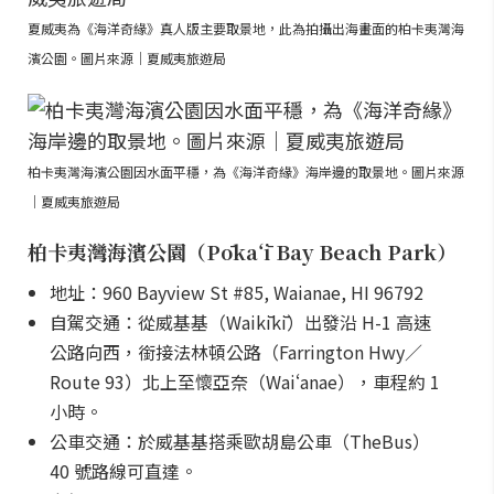
夏威夷為《海洋奇緣》真人版主要取景地，此為拍攝出海畫面的柏卡夷灣海
濱公園。圖片來源｜夏威夷旅遊局
柏卡夷灣海濱公園因水面平穩，為《海洋奇緣》海岸邊的取景地。圖片來源
｜夏威夷旅遊局
柏卡夷灣海濱公園（Pōkaʻī Bay Beach Park）
地址：960 Bayview St #85, Waianae, HI 96792
自駕交通：從威基基（Waikīkī）出發沿 H-1 高速
公路向西，銜接法林頓公路（Farrington Hwy／
Route 93）北上至懷亞奈（Waiʻanae），車程約 1
小時。
公車交通：於威基基搭乘歐胡島公車（TheBus）
40 號路線可直達。