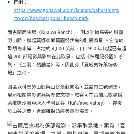
官網：
https://www.gohawaii.com/islands/oahu/things
-to-do/beaches/pokai-beach-park
而古蘭尼牧場（Kualoa Ranch），則以陡峭高聳的科奧
勞山脈，撐起莫娜家鄉莫圖努伊島的壯麗背景 。它位於
歐胡島東岸，占地約 4,000 英畝，自 1950 年代起已有超
過 200 部電影與影集在此取景，包括《侏羅紀公園》系
列、《金剛：骷髏島》等，因此有「夏威夷好萊塢後
場」之稱。
園區以科奧勞山脈與山谷景觀聞名，並設有二戰碉堡，
展示相關電影道具與歷史文物。旅客可在古蘭尼牧場搭
乘敞篷沙灘車深入卡阿瓦谷（Kaʻaʻawa Valley），穿梭
於山谷之間，近距離探訪經典電影場景。