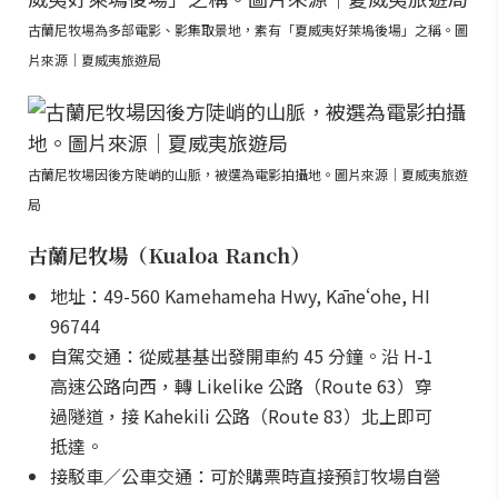
古蘭尼牧場為多部電影、影集取景地，素有「夏威夷好萊塢後場」之稱。圖
片來源｜夏威夷旅遊局
古蘭尼牧場因後方陡峭的山脈，被選為電影拍攝地。圖片來源｜夏威夷旅遊
局
古蘭尼牧場（Kualoa Ranch）
地址：49-560 Kamehameha Hwy, Kāneʻohe, HI
96744
自駕交通：從威基基出發開車約 45 分鐘。沿 H-1
高速公路向西，轉 Likelike 公路（Route 63）穿
過隧道，接 Kahekili 公路（Route 83）北上即可
抵達。
接駁車／公車交通：可於購票時直接預訂牧場自營