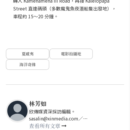
轉入 Kamehameha III Road，再接 Kaleiopapa
Street 直達碼頭（多數魔鬼魚夜潛船隻出發地），
車程約 15～20 分鐘。
夏威夷
電影拍攝地
海洋奇緣
林芳如
欣傳媒資深採訪編輯。
sasalin@xinmedia.com／
happy21917@gmail.com
查看所有文章