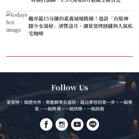
離市區15分鐘的嘉義祕境路線！造訪「台版神
隱少女湯屋」清豐濤月、湖景窯烤披薩與人氣私
宅咖啡
Follow Us
享受吧！環遊世界，勇敢歸零去冒險，踏出夢想的第一步。一點勇
氣，一點熱情，一點快樂，一點挑戰