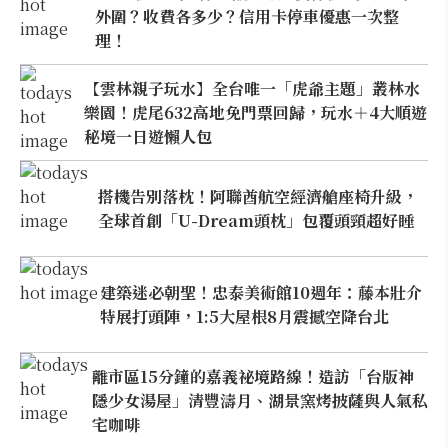
外圍？收費各多少？信用卡停車優惠一次整
理！
【雲林親子玩水】全台唯一「虎爺主題」叢林水
樂園！虎尾632高地免門票回歸，玩水＋4大順遊
秘境一日遊懶人包
搭機告別落枕！阿聯酋航空經濟艙座椅升級，
全球首創「U-Dream頭枕」包覆頭頸超好睡
建築迷必朝聖！忠泰美術館10週年：藤本壯介
特展打頭陣，1:5大屋根8月震撼空降台北
離市區15分鐘的嘉義祕境路線！造訪「台版神
隱少女湯屋」清豐濤月、湖景窯烤披薩與人氣私
宅咖啡