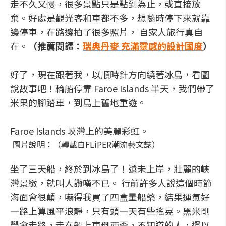
走不久又慢，很多景點只是點到為止，或直接放
棄。好處是觀光客和車都不多，想隨時停下來就靠
邊停車，在路邊拍了很多照片， 自家人旅行真自
在。
（推薦閱讀：
瑞典丹麥 充滿靈感的設計國度
）
好了，現在跟著我，以順時針方向繞著冰島，看圖
說故事吧！輪船停靠 Faroe Islands 半天，我們帶了
米果的腳踏車，到島上舊地重遊。
Faroe Islands 峽灣上的美麗彩虹。
圖片說明：（轉載自FLiPER潮流藝文誌）
坐了三天船，終於到冰島了！還未上岸，壯麗的峽
灣景緻，就叫人讚嘆不已。 行前許多人說這個時節
海面會很顛，嚇得我買了四盒暈船藥，結果運氣好
一路上算風平浪靜，只有頭一天有些搖晃。黑米剛
學會走路，走在船上東倒西歪，不知道的人，還以