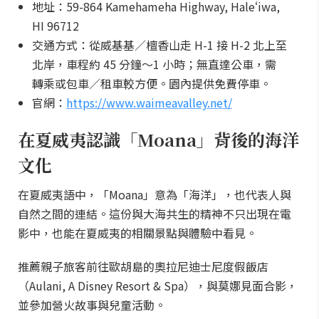
地址：59-864 Kamehameha Highway, Haleʻiwa,
HI 96712
交通方式：從威基基／檀香山走 H-1 接 H-2 北上至
北岸，車程約 45 分鐘～1 小時；無直達公車，需
轉乘或包車／租車較方便。園內提供免費停車。
官網：
https://www.waimeavalley.net/
在夏威夷認識「Moana」背後的海洋
文化
在夏威夷語中，「Moana」意為「海洋」，也代表人與
自然之間的連結。這份與大海共生的精神不只出現在電
影中，也能在夏威夷的相關景點與體驗中看見。
推薦親子旅客前往歐胡島的奧拉尼迪士尼度假飯店
（Aulani, A Disney Resort & Spa），與莫娜見面合影，
並參加營火故事與兒童活動。