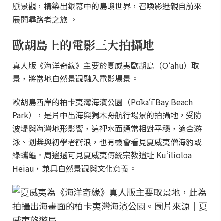
脈景觀，構築出銀幕中的島嶼世界，召喚影迷親自前來
展開尋路者之旅 。
歐胡島上的電影三大拍攝地
真人版《海洋奇緣》主要於夏威夷歐胡島（Oʻahu）取
景，將當地自然景觀融入電影場景。
歐胡島西岸的柏卡夷灣海濱公園（Pōkaʻī Bay Beach
Park），是片中出海與獨木舟航行場景的拍攝地，受防
波堤與海灣地形影響，這裡水面通常相對平穩，適合游
泳、划槳與初學者衝浪，也有機會看見夏威夷僧海豹或
綠蠵龜。周邊還可見夏威夷傳統宗教遺址 Kuʻilioloa
Heiau，兼具自然景觀與文化意義。