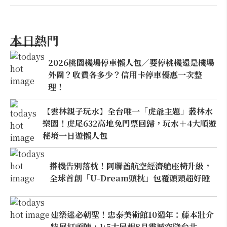
本日熱門
2026桃園機場停車懶人包／要停桃機還是機場
外圍？收費各多少？信用卡停車優惠一次整
理！
【雲林親子玩水】全台唯一「虎爺主題」叢林水
樂園！虎尾632高地免門票回歸，玩水＋4大順遊
秘境一日遊懶人包
搭機告別落枕！阿聯酋航空經濟艙座椅升級，
全球首創「U-Dream頭枕」包覆頭頸超好睡
建築迷必朝聖！忠泰美術館10週年：藤本壯介
特展打頭陣，1:5大屋根8月震撼空降台北