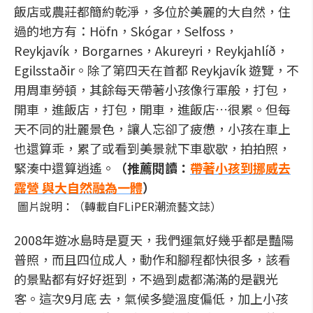
飯店或農莊都簡約乾淨，多位於美麗的大自然，住
過的地方有：Höfn，Skógar，Selfoss，
Reykjavík，Borgarnes，Akureyri，Reykjahlíð，
Egilsstaðir。除了第四天在首都 Reykjavík 遊覽，不
用周車勞頓，其餘每天帶著小孩像行軍般，打包，
開車，進飯店，打包，開車，進飯店…很累。但每
天不同的壯麗景色，讓人忘卻了疲憊，小孩在車上
也還算乖，累了或看到美景就下車歇歇，拍拍照，
緊湊中還算逍遙。
（推薦閱讀：
帶著小孩到挪威去
露營 與大自然融為一體
）
圖片說明：（轉載自FLiPER潮流藝文誌）
2008年遊冰島時是夏天，我們運氣好幾乎都是豔陽
普照，而且四位成人，動作和腳程都快很多，該看
的景點都有好好逛到，不過到處都滿滿的是觀光
客。這次9月底 去，氣候多變溫度偏低，加上小孩