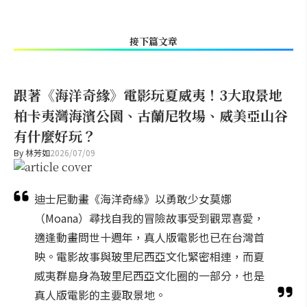
接下篇文章
跟著《海洋奇緣》電影玩夏威夷！3大取景地
柏卡夷灣海濱公園、古蘭尼牧場、威美亞山谷
有什麼好玩？
By
林芳如
2026/07/09
迪士尼動畫《海洋奇緣》以勇敢少女莫娜
（Moana）尋找自我的冒險故事受到觀眾喜愛，
適逢動畫問世十週年，真人版電影也已在台灣首
映。電影故事與玻里尼西亞文化緊密相連，而夏
威夷群島身為玻里尼西亞文化圈的一部分，也是
真人版電影的主要取景地。