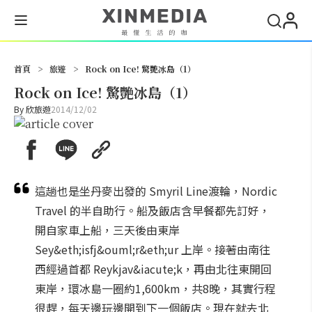
搜尋
首頁
>
旅遊
>
Rock on Ice! 驚艷冰島（1）
Rock on Ice! 驚艷冰島（1）
By
欣旅遊
2014/12/02
這趟也是坐丹麥出發的 Smyril Line渡輪，Nordic
Travel 的半自助行。船及飯店含早餐都先訂好，
開自家車上船，三天後由東岸
Sey&eth;isfj&ouml;r&eth;ur 上岸。接著由南往
西經過首都 Reykjav&iacute;k，再由北往東開回
東岸，環冰島一圈約1,600km，共8晚，其實行程
很趕，每天邊玩邊開到下一個飯店。現在就去北