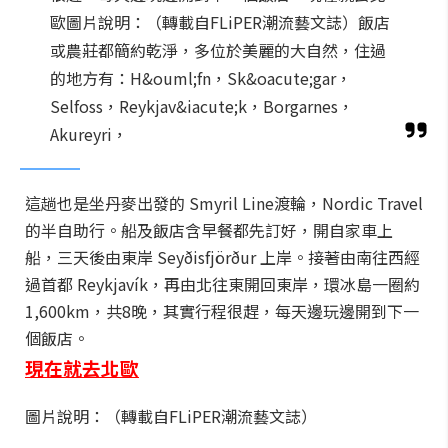
歐圖片說明：（轉載自FLiPER潮流藝文誌）飯店
或農莊都簡約乾淨，多位於美麗的大自然，住過
的地方有：H&ouml;fn，Sk&oacute;gar，
Selfoss，Reykjav&iacute;k，Borgarnes，
Akureyri，
這趟也是坐丹麥出發的 Smyril Line渡輪，Nordic Travel
的半自助行。船及飯店含早餐都先訂好，開自家車上
船，三天後由東岸 Seyðisfjörður 上岸。接著由南往西經
過首都 Reykjavík，再由北往東開回東岸，環冰島一圈約
1,600km，共8晚，其實行程很趕，每天邊玩邊開到下一
個飯店。
現在就去北歐
圖片說明：（轉載自FLiPER潮流藝文誌）